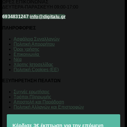
ΩΡΕΣ ΕΠΙΚΟΙΝΩΝΙΑΣ
ΔΕΥΤΕΡΑ-ΠΑΡΑΣΚΕΥΗ 09:00-17:00
6934831247
info@digitalu.gr
ΠΛΗΡΟΦΟΡΙΕΣ
Aσφάλεια Συναλλαγών
Πολιτική Απορρήτου
Όροι χρήσης
Επικοινωνία
Νέα
Χάρτης Ιστοσελίδας
Πολιτική Cookies (ΕΕ)
ΕΞΥΠΗΡΕΤΗΣΗ ΠΕΛΑΤΩΝ
Συχνές ερωτήσεις
Τρόποι Πληρωμής
Αποστολή και Παράδοση
Πολιτική Αλλαγών και Επιστροφών
Κέρδισε 3€ έκπτωση για την επόμενη