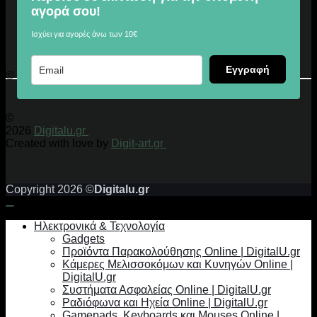
αγορά σου!
Ισχύει για αγορές άνω των 10€
Εγγραφή
© 2026 Digitalu.gr
©
2026
Digitalu.gr
Created with love by
Digit-art.gr
Copyright 2026 ©
Digitalu.gr
Ηλεκτρονικά & Τεχνολογία
Gadgets
Προϊόντα Παρακολούθησης Online | DigitalU.gr
Κάμερες Μελισσοκόμων και Κυνηγών Online |
DigitalU.gr
Συστήματα Ασφαλείας Online | DigitalU.gr
Ραδιόφωνα και Ηχεία Online | DigitalU.gr
Gamepads, Keyboards και Mouses Online |