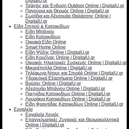
DigitalU.gr
Τσάντες και Ένδυση Outdoor Online | DigitalU.gr
Παγούρια και Θερμός Online | DigitalU.gr
Σωσίβια και Αξεσουάρ Θαλάσσης Online |
DigitalU.gr
Είδη Σπιτιού & Κατοικιδίων
Είδη Μπάνιου
Είδη Κατοικιδίων
Οικιακά Είδη Online
Smart Home Online
Είδη Ψύξης Online | DigitalU.gr
Είδη Κουζίνας Online | DigitalU.gr
Οικιακές Ηλεκτρικές Συσκευές Online | DigitalU.gr
Μικροέπιπλα Online | DigitalU.gr
Τηλέφωνα Ντους και Σπιράλ Online | DigitalU.gr
Υδραυλικά Εξαρτήματα Online | DigitalU.gr
Βρύσες Online | DigitalU.gr
Αξεσουάρ Μπάνιου Online | DigitalU.gr
Παιχνίδια Κατοικιδίων Online | DigitalU.gr
Λουράκια Κατοικιδίων Online | DigitalU.gr
Είδη Φροντίδας Κατοικιδίων Online | DigitalU.gr
Εργαλεία
Εργαλεία Χειρός
Επαγγελματικές Ζυγαριές και Θερμοκολλητικά
Online | DigitalU.gr