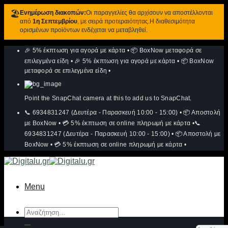
🏖️
Ενημέρωση διακοπών:
Οι παραγγελίες θα αρχίσουν να αποστέλλονται
από
1η Σεπτεμβρίου
, με σειρά προτεραιότητας.Η διαθεσιμότητα
ορισμένων προϊόντων ενδέχεται να μεταβληθεί.
Μετάβαση
🎉 5% έκπτωση για αγορά με κάρτα
•
📦 BoxNow μεταφορά σε
στο
περιεχόμενο
επιλεγμένα είδη
•
🎉 5% έκπτωση για αγορά με κάρτα
•
📦 BoxNow
μεταφορά σε επιλεγμένα είδη
•
Point the SnapChat camera at this to add us to SnapChat.
📞 6934831247 (Δευτέρα - Παρασκευή 10:00 - 15:00)
•
📦 Αποστολή
με BoxNow
•
💳 5% έκπτωση σε online πληρωμή με κάρτα
•
📞
6934831247 (Δευτέρα - Παρασκευή 10:00 - 15:00)
•
📦 Αποστολή με
BoxNow
•
💳 5% έκπτωση σε online πληρωμή με κάρτα
•
Menu
Αναζήτηση
για: