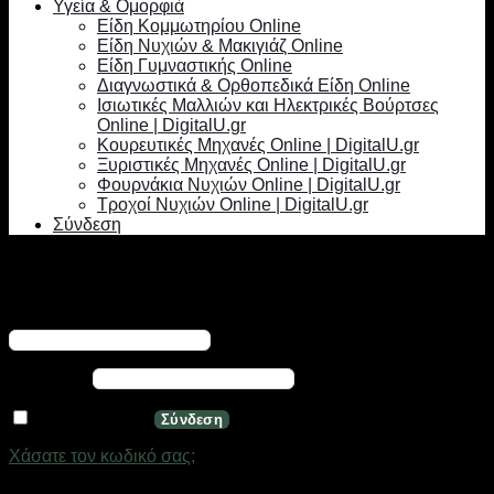
Υγεία & Ομορφιά
Είδη Κομμωτηρίου Online
Είδη Νυχιών & Μακιγιάζ Online
Είδη Γυμναστικής Online
Διαγνωστικά & Ορθοπεδικά Είδη Online
Ισιωτικές Μαλλιών και Ηλεκτρικές Βούρτσες
Online | DigitalU.gr
Κουρευτικές Μηχανές Online | DigitalU.gr
Ξυριστικές Μηχανές Online | DigitalU.gr
Φουρνάκια Νυχιών Online | DigitalU.gr
Τροχοί Νυχιών Online | DigitalU.gr
Σύνδεση
Σύνδεση
Απαιτείται
Όνομα χρήστη ή διεύθυνση email
*
Απαιτείται
Κωδικός
*
Να με θυμάσαι
Σύνδεση
Χάσατε τον κωδικό σας;