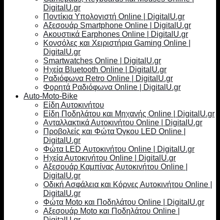
DigitalU.gr
Ποντίκια Υπολογιστή Online | DigitalU.gr
Αξεσουάρ Smartphone Online | DigitalU.gr
Ακουστικά Earphones Online | DigitalU.gr
Κονσόλες και Χειριστήρια Gaming Online |
DigitalU.gr
Smartwatches Online | DigitalU.gr
Ηχεία Bluetooth Online | DigitalU.gr
Ραδιόφωνα Retro Online | DigitalU.gr
Φορητά Ραδιόφωνα Online | DigitalU.gr
Auto-Moto-Bike
Είδη Αυτοκινήτου
Είδη Ποδηλάτου και Μηχανής Online | DigitalU.gr
Ανταλλακτικά Αυτοκινήτου Online | DigitalU.gr
Προβολείς και Φώτα Όγκου LED Online |
DigitalU.gr
Φώτα LED Αυτοκινήτου Online | DigitalU.gr
Ηχεία Αυτοκινήτου Online | DigitalU.gr
Αξεσουάρ Καμπίνας Αυτοκινήτου Online |
DigitalU.gr
Οδική Ασφάλεια και Κόρνες Αυτοκινήτου Online |
DigitalU.gr
Φώτα Moto και Ποδηλάτου Online | DigitalU.gr
Αξεσουάρ Moto και Ποδηλάτου Online |
DigitalU.gr