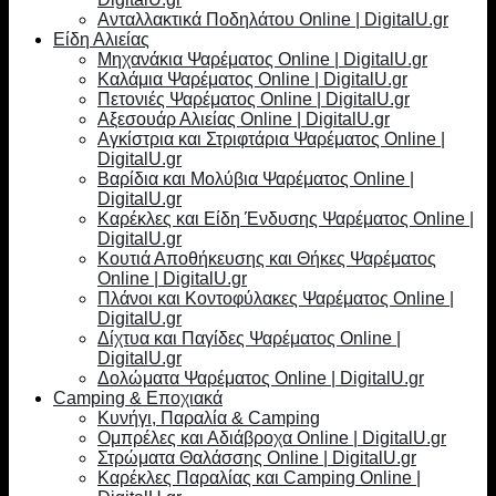
Ανταλλακτικά Ποδηλάτου Online | DigitalU.gr
Είδη Αλιείας
Μηχανάκια Ψαρέματος Online | DigitalU.gr
Καλάμια Ψαρέματος Online | DigitalU.gr
Πετονιές Ψαρέματος Online | DigitalU.gr
Αξεσουάρ Αλιείας Online | DigitalU.gr
Αγκίστρια και Στριφτάρια Ψαρέματος Online |
DigitalU.gr
Βαρίδια και Μολύβια Ψαρέματος Online |
DigitalU.gr
Καρέκλες και Είδη Ένδυσης Ψαρέματος Online |
DigitalU.gr
Κουτιά Αποθήκευσης και Θήκες Ψαρέματος
Online | DigitalU.gr
Πλάνοι και Κοντοφύλακες Ψαρέματος Online |
DigitalU.gr
Δίχτυα και Παγίδες Ψαρέματος Online |
DigitalU.gr
Δολώματα Ψαρέματος Online | DigitalU.gr
Camping & Εποχιακά
Κυνήγι, Παραλία & Camping
Ομπρέλες και Αδιάβροχα Online | DigitalU.gr
Στρώματα Θαλάσσης Online | DigitalU.gr
Καρέκλες Παραλίας και Camping Online |