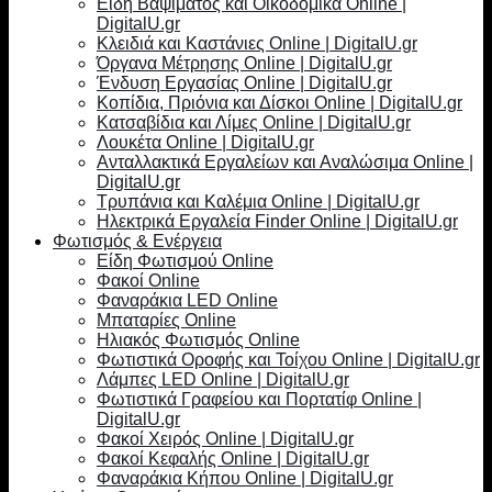
Είδη Βαψίματος και Οικοδομικά Online |
DigitalU.gr
Κλειδιά και Καστάνιες Online | DigitalU.gr
Όργανα Μέτρησης Online | DigitalU.gr
Ένδυση Εργασίας Online | DigitalU.gr
Κοπίδια, Πριόνια και Δίσκοι Online | DigitalU.gr
Κατσαβίδια και Λίμες Online | DigitalU.gr
Λουκέτα Online | DigitalU.gr
Ανταλλακτικά Εργαλείων και Αναλώσιμα Online |
DigitalU.gr
Τρυπάνια και Καλέμια Online | DigitalU.gr
Ηλεκτρικά Εργαλεία Finder Online | DigitalU.gr
Φωτισμός & Ενέργεια
Είδη Φωτισμού Online
Φακοί Online
Φαναράκια LED Online
Μπαταρίες Online
Ηλιακός Φωτισμός Online
Φωτιστικά Οροφής και Τοίχου Online | DigitalU.gr
Λάμπες LED Online | DigitalU.gr
Φωτιστικά Γραφείου και Πορτατίφ Online |
DigitalU.gr
Φακοί Χειρός Online | DigitalU.gr
Φακοί Κεφαλής Online | DigitalU.gr
Φαναράκια Κήπου Online | DigitalU.gr