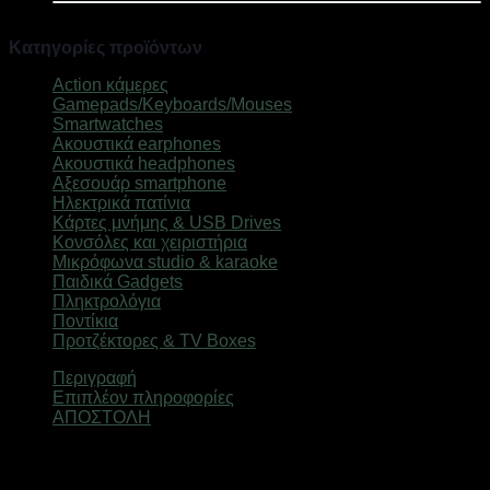
23
-
Κατηγορίες προϊόντων
180868
ποσότητα
Action κάμερες
(10)
Gamepads/Keyboards/Mouses
(150)
Smartwatches
(61)
Ακουστικά earphones
(106)
Ακουστικά headphones
(46)
Αξεσουάρ smartphone
(174)
Ηλεκτρικά πατίνια
(33)
Κάρτες μνήμης & USB Drives
(14)
Κονσόλες και χειριστήρια
(92)
Μικρόφωνα studio & karaoke
(44)
Παιδικά Gadgets
(26)
Πληκτρολόγια
(5)
Ποντίκια
(88)
Προτζέκτορες & TV Boxes
(8)
Περιγραφή
Επιπλέον πληροφορίες
ΑΠΟΣΤΟΛΗ
Συνδετήρες αυτοκινήτου-πλαστικά clips μαύρα, σετ 10
τεμαχίων.