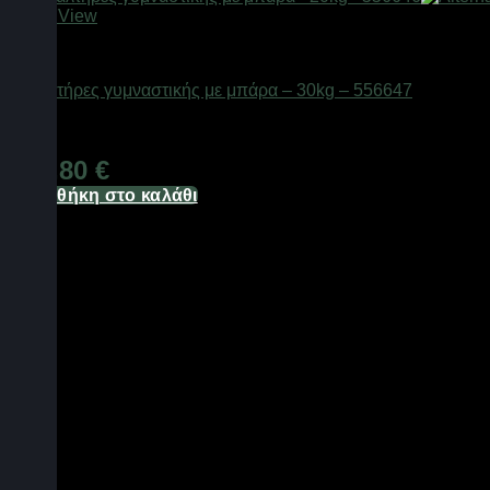
Quick View
Είδη γυμναστικής
Σετ αλτήρες γυμναστικής με μπάρα – 30kg – 556647
Διαθέσιμο από 1-3 ημέρες
148,80
€
Προσθήκη στο καλάθι