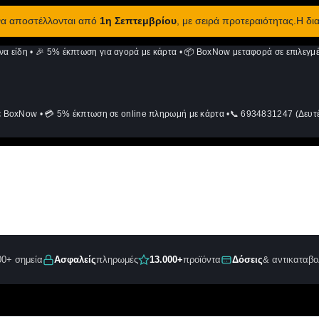
 να αποστέλλονται από
1η Σεπτεμβρίου
, με σειρά προτεραιότητας.Η δι
να είδη
•
🎉 5% έκπτωση για αγορά με κάρτα
•
📦 BoxNow μεταφορά σε επιλεγμέ
ε BoxNow
•
💳 5% έκπτωση σε online πληρωμή με κάρτα
•
📞 6934831247 (Δευτέ
00+ σημεία
Ασφαλείς
πληρωμές
13.000+
προϊόντα
Δόσεις
& αντικαταβο