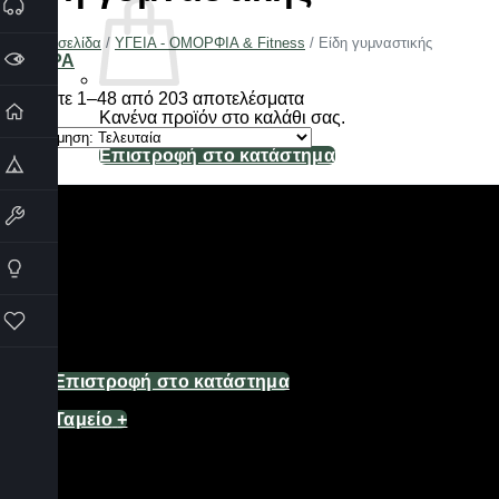
Αρχική σελίδα
/
ΥΓΕΙΑ - ΟΜΟΡΦΙΑ & Fitness
/
Είδη γυμναστικής
ΦΙΛΤΡΑ
Sorted
Βλέπετε 1–48 από 203 αποτελέσματα
by
Κανένα προϊόν στο καλάθι σας.
latest
Επιστροφή στο κατάστημα
Καλάθι
Κανένα προϊόν στο καλάθι σας.
Επιστροφή στο κατάστημα
Ταμείο
+