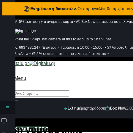
🏖️
Ενημέρωση διακοπών:
Οι παραγγελίες θα αρχίσουν
Μετάβαση
🎉 5% έκπτωση για αγορά με κάρτα
•
📦 BoxNow μεταφορά σε επιλεγμέ
στο
περιεχόμενο
Point the SnapChat camera at this to add us to SnapChat.
📞 6934831247 (Δευτέρα - Παρασκευή 10:00 - 15:00)
•
📦 Αποστολή μ
BoxNow
•
💳 5% έκπτωση σε online πληρωμή με κάρτα
•
Menu
Αναζήτηση
για:
1-3 ημέρες
παράδοση
Box Now
2.0
Σύνδεση
Είδη γυμναστικής
Καλάθι /
0,00
€