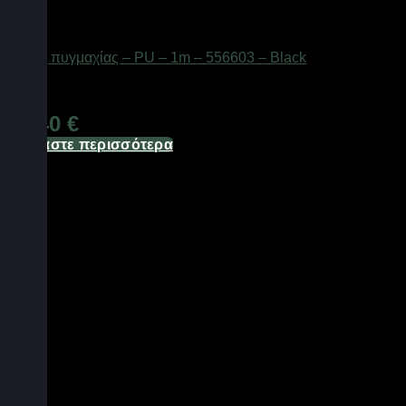
Είδη γυμναστικής
Σάκος πυγμαχίας – PU – 1m – 556603 – Black
Διαθέσιμο από 1-3 ημέρες
74,40
€
Διαβάστε περισσότερα