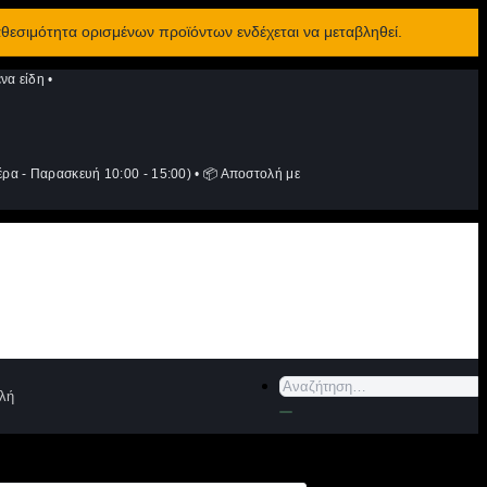
αθεσιμότητα ορισμένων προϊόντων ενδέχεται να μεταβληθεί.
να είδη
•
ρα - Παρασκευή 10:00 - 15:00)
•
📦 Αποστολή με
Αναζήτηση
λή
για: