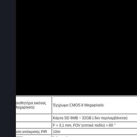
Σύνδεση εως 4 κινητά
Σύνδεση εώς 4 email
Η συσκευασία περιέχει:
Τηλεχειριστήριο
Καλώδιο USB
Εγχειρίδιο Χρήσης
CD
Λουράκι Διάσταση (L * W * H) 14,5 x8 x 5,5cm
Τεχνικές παράμετροι:
Τύπος αισθητήρα εικόνας
Έγχρωμο CMOS 8 Megapixels
(True Megapixels)
Μνήμη
Κάρτα SD 8MB ~ 32GB
(
δεν περιλαμβάνεται)
Φακός
F = 3,1 mm, FOV (οπτικό πεδίο) = 60 °
Απόσταση απόκρισης PIR
10m