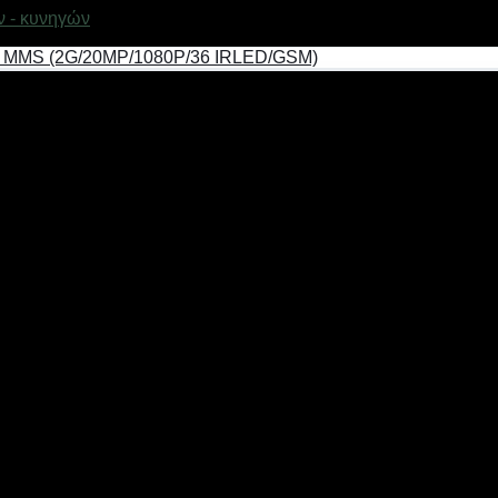
 - κυνηγών
και Αποστολής MMS (2G/12MP/1080P/
ρέχει δικές του αναλυτικές οδηγίες στα ΕΛΛΗΝΙΚΑ και
τερικού χώρου με μεγάλη αυτονομία, διαθέτει ψηφιακή οθόνη στην οποία 
ν φωτογραφιών και των βίντεο θα εξαλείψουν κάθε σας αμφιβολία, και λε
διαθέτει έτσι ώστε να μην χάνετε στιγμή από το συμβάν στον χώρο.