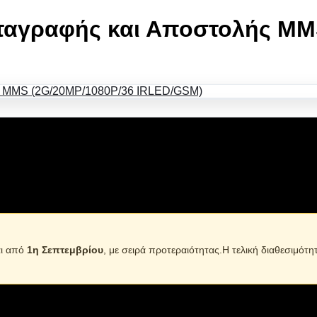
ταγραφής και Αποστολής M
(2G/12MP/1080P/GSM)
αι από
1η Σεπτεμβρίου
, με σειρά προτεραιότητας.Η τελική διαθεσιμότη