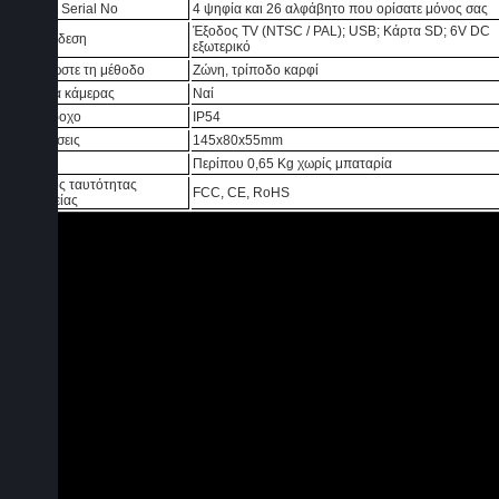
Device Serial No
4 ψηφία και 26 αλφάβητο που ορίσατε μόνος σας
Έξοδος TV (NTSC / PAL);
USB;
Κάρτα SD;
6V DC
Διασύνδεση
εξωτερικό
Διορθώστε τη μέθοδο
Ζώνη, τρίποδο καρφί
Κάμερα κάμερας
Ναί
Αδιάβροχο
IP54
Διαστάσεις
145x80x55mm
Βάρος
Περίπου 0,65 Kg χωρίς μπαταρία
Έλεγχος ταυτότητας
FCC, CE, RoHS
ασφαλείας