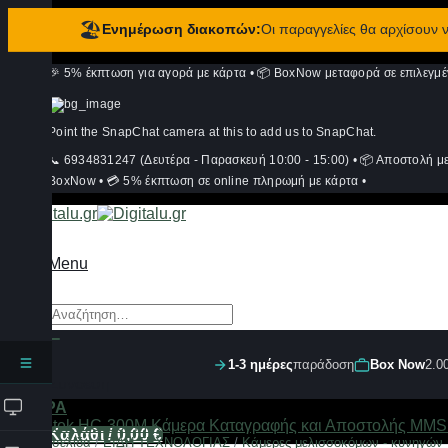
🏖️
Ενημέρωση διακοπών:
Οι παραγγελίες θα αρχίσουν
Μετάβαση
🎉 5% έκπτωση για αγορά με κάρτα
•
📦 BoxNow μεταφορά σε επιλεγμέ
στο
περιεχόμενο
Point the SnapChat camera at this to add us to SnapChat.
📞 6934831247 (Δευτέρα - Παρασκευή 10:00 - 15:00)
•
📦 Αποστολή μ
BoxNow
•
💳 5% έκπτωση σε online πληρωμή με κάρτα
•
Menu
Αναζήτηση
για:
1-3 ημέρες
παράδοση
Box Now
2.0
Σύνδεση
ΦΙΛΤΡΑ
Καλάθι /
0,00
€
Αρχική σελίδα
/
ΕΙΔΗ ΤΕΧΝΟΛΟΓΙΑΣ
/
Κάμερες μελισσοκόμων - κυνηγών