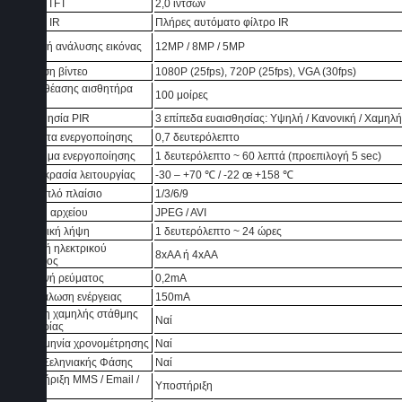
Οθόνη TFT
2,0 ιντσών
Φίλτρο IR
Πλήρες αυτόματο φίλτρο IR
Επιλογή ανάλυσης εικόνας
12MP / 8MP / 5MP
Ανάλυση βίντεο
1080P (25fps), 720P (25fps), VGA (30fps)
Γωνία θέασης αισθητήρα
100 μοίρες
PIR
Ευαισθησία PIR
3 επίπεδα ευαισθησίας: Υψηλή / Κανονική / Χαμηλή
Ταχύτητα ενεργοποίησης
0,7 δευτερόλεπτο
Διάλειμμα ενεργοποίησης
1 δευτερόλεπτο ~ 60 λεπτά (προεπιλογή 5 sec)
Θερμοκρασία λειτουργίας
-30 – +70
℃
/ -22 œ +158
℃
Πολλαπλό πλαίσιο
1/3/6/9
Μορφή αρχείου
JPEG / AVI
Περιοδική λήψη
1 δευτερόλεπτο ~ 24 ώρες
Παροχή ηλεκτρικού
8xAA ή 4xAA
ρεύματος
Αναμονή ρεύματος
0,2mA
Κατανάλωση ενέργειας
150mA
Ένδειξη χαμηλής στάθμης
Ναί
μπαταρίας
Ημερομηνία χρονομέτρησης
Ναί
Φάση Σεληνιακής Φάσης
Ναί
Υποστήριξη MMS / Email /
Υποστήριξη
SMS