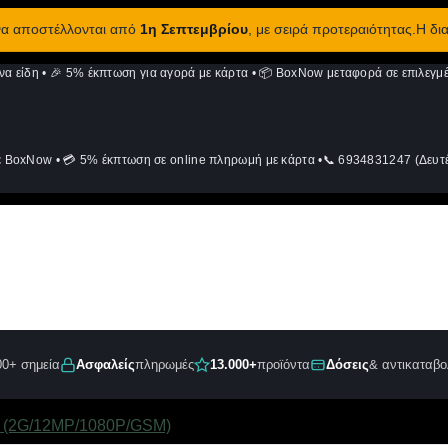
 να αποστέλλονται από
1η Σεπτεμβρίου
, με σειρά προτεραιότητας.Η δι
να είδη
•
🎉 5% έκπτωση για αγορά με κάρτα
•
📦 BoxNow μεταφορά σε επιλεγμέ
ε BoxNow
•
💳 5% έκπτωση σε online πληρωμή με κάρτα
•
📞 6934831247 (Δευτέ
00+ σημεία
Ασφαλείς
πληρωμές
13.000+
προϊόντα
Δόσεις
& αντικαταβο