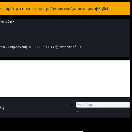
αθεσιμότητα ορισμένων προϊόντων ενδέχεται να μεταβληθεί.
να είδη
•
ρα - Παρασκευή 10:00 - 15:00)
•
📦 Αποστολή με
Αναζήτηση
λή
για: