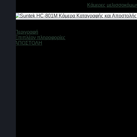
Κωδικός προϊόντος:
01141
Κατηγορία:
Κάμερες μελισσοκόμων
Περιγραφή
Επιπλέον πληροφορίες
ΑΠΟΣΤΟΛΗ
Suntek HC-300M Κάμερα Καταγραφής 
Το κατάστημά μας είναι το μόνο στην Ελλάδα που πα
εύκολη εγκατάσταση της συσκευής.
Η κάμερα HC-300M είναι μοναδική στην κατηγορία της, είναι κάμερα εξω
δυνατότητα καταγραφής video και φωτογραφιών.
Διαθέτει κάμερα νέας γενιάς υψηλής ανάλυσης 12 MP οι λεπτομέρειες τω
Με ευρεία κάλυψη ανίχνευσης κίνησης χάρη στους αισθητήρες PIR που 