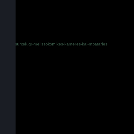
Διαθέτει υπέρυθρα LED 940nm για να έχετε εικόνα ακόμα και στο απόλυτ
μεγάλη αυτονομία έως και 20 ημέρες περίπου. Ιδανική για προστασία τ
Προτείνεται η χρήση επαναφορτιζόμενων μπαταριών NiMh, χωρη
Διαβάστε το σχετικό άρθρο:
https://suntek.gr-melissokomikes-kameres-kai-mpataries
Ιδανική για:
Μελισσοκομεία
Στάβλους
Κτήματα
Δάση για κυνήγι ή παρατήρηση ζώων
Χαρακτηριστικά: