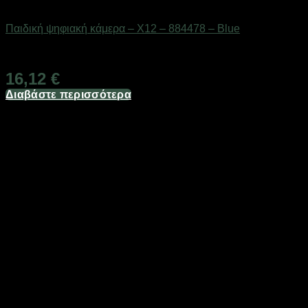
Gadgets
Παιδική ψηφιακή κάμερα – X12 – 884478 – Blue
Διαθέσιμο από 1-3 ημέρες
16,12
€
Διαβάστε περισσότερα