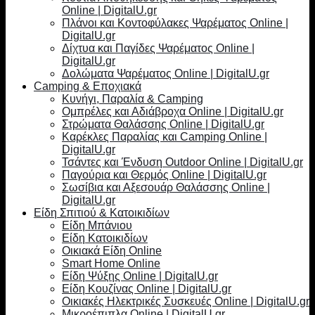
Online | DigitalU.gr
Πλάνοι και Κοντοφύλακες Ψαρέματος Online |
DigitalU.gr
Δίχτυα και Παγίδες Ψαρέματος Online |
DigitalU.gr
Δολώματα Ψαρέματος Online | DigitalU.gr
Camping & Εποχιακά
Κυνήγι, Παραλία & Camping
Ομπρέλες και Αδιάβροχα Online | DigitalU.gr
Στρώματα Θαλάσσης Online | DigitalU.gr
Καρέκλες Παραλίας και Camping Online |
DigitalU.gr
Τσάντες και Ένδυση Outdoor Online | DigitalU.gr
Παγούρια και Θερμός Online | DigitalU.gr
Σωσίβια και Αξεσουάρ Θαλάσσης Online |
DigitalU.gr
Είδη Σπιτιού & Κατοικιδίων
Είδη Μπάνιου
Είδη Κατοικιδίων
Οικιακά Είδη Online
Smart Home Online
Είδη Ψύξης Online | DigitalU.gr
Είδη Κουζίνας Online | DigitalU.gr
Οικιακές Ηλεκτρικές Συσκευές Online | DigitalU.gr
Μικροέπιπλα Online | DigitalU.gr