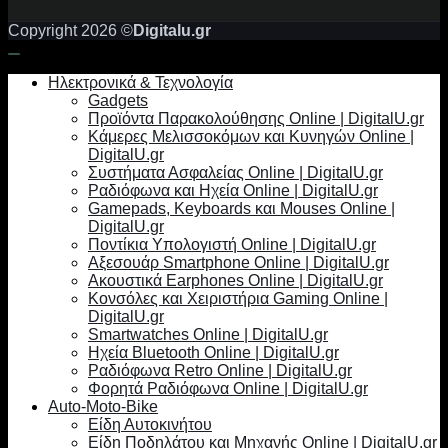
Copyright 2026 ©
Digitalu.gr
Ηλεκτρονικά & Τεχνολογία
Gadgets
Προϊόντα Παρακολούθησης Online | DigitalU.gr
Κάμερες Μελισσοκόμων και Κυνηγών Online |
DigitalU.gr
Συστήματα Ασφαλείας Online | DigitalU.gr
Ραδιόφωνα και Ηχεία Online | DigitalU.gr
Gamepads, Keyboards και Mouses Online |
DigitalU.gr
Ποντίκια Υπολογιστή Online | DigitalU.gr
Αξεσουάρ Smartphone Online | DigitalU.gr
Ακουστικά Earphones Online | DigitalU.gr
Κονσόλες και Χειριστήρια Gaming Online |
DigitalU.gr
Smartwatches Online | DigitalU.gr
Ηχεία Bluetooth Online | DigitalU.gr
Ραδιόφωνα Retro Online | DigitalU.gr
Φορητά Ραδιόφωνα Online | DigitalU.gr
Auto-Moto-Bike
Είδη Αυτοκινήτου
Είδη Ποδηλάτου και Μηχανής Online | DigitalU.gr