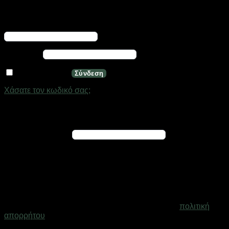
Σύνδεση
Απαιτείται
Όνομα χρήστη ή διεύθυνση email
*
Απαιτείται
Κωδικός
*
Να με θυμάσαι
Σύνδεση
Χάσατε τον κωδικό σας;
Εγγραφή
Απαιτείται
Διεύθυνση email
*
Ένας σύνδεσμος για να ορίσετε νέο κωδικό πρόσβασης θα
σταλεί στη διεύθυνση email σας
Τα προσωπικά σας δεδομένα θα χρησιμοποιηθούν για την
υποστήριξη της εμπειρίας σας σε ολόκληρο τον ιστότοπο, για
τη διαχείριση της πρόσβασης στο λογαριασμό σας και για
άλλους σκοπούς που περιγράφονται στη σελίδα
πολιτική
απορρήτου
.