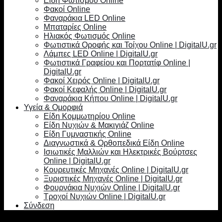
Είδη Φωτισμού Online
Φακοί Online
Φαναράκια LED Online
Μπαταρίες Online
Ηλιακός Φωτισμός Online
Φωτιστικά Οροφής και Τοίχου Online | DigitalU.gr
Λάμπες LED Online | DigitalU.gr
Φωτιστικά Γραφείου και Πορτατίφ Online |
DigitalU.gr
Φακοί Χειρός Online | DigitalU.gr
Φακοί Κεφαλής Online | DigitalU.gr
Φαναράκια Κήπου Online | DigitalU.gr
Υγεία & Ομορφιά
Είδη Κομμωτηρίου Online
Είδη Νυχιών & Μακιγιάζ Online
Είδη Γυμναστικής Online
Διαγνωστικά & Ορθοπεδικά Είδη Online
Ισιωτικές Μαλλιών και Ηλεκτρικές Βούρτσες
Online | DigitalU.gr
Κουρευτικές Μηχανές Online | DigitalU.gr
Ξυριστικές Μηχανές Online | DigitalU.gr
Φουρνάκια Νυχιών Online | DigitalU.gr
Τροχοί Νυχιών Online | DigitalU.gr
Σύνδεση