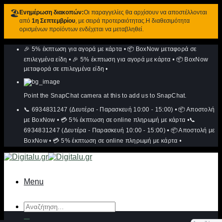
🏖️
Ενημέρωση διακοπών:
Οι παραγγελίες θα αρχίσουν να αποστέλλονται
από
1η Σεπτεμβρίου
, με σειρά προτεραιότητας.Η διαθεσιμότητα
ορισμένων προϊόντων ενδέχεται να μεταβληθεί.
Μετάβαση
🎉 5% έκπτωση για αγορά με κάρτα
•
📦 BoxNow μεταφορά σε
στο
περιεχόμενο
επιλεγμένα είδη
•
🎉 5% έκπτωση για αγορά με κάρτα
•
📦 BoxNow
μεταφορά σε επιλεγμένα είδη
•
Point the SnapChat camera at this to add us to SnapChat.
📞 6934831247 (Δευτέρα - Παρασκευή 10:00 - 15:00)
•
📦 Αποστολή
με BoxNow
•
💳 5% έκπτωση σε online πληρωμή με κάρτα
•
📞
6934831247 (Δευτέρα - Παρασκευή 10:00 - 15:00)
•
📦 Αποστολή με
BoxNow
•
💳 5% έκπτωση σε online πληρωμή με κάρτα
•
Menu
Αναζήτηση
για: