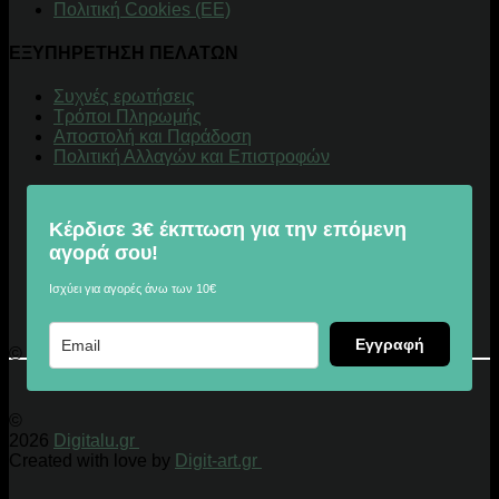
Πολιτική Cookies (ΕΕ)
ΕΞΥΠΗΡΕΤΗΣΗ ΠΕΛΑΤΩΝ
Συχνές ερωτήσεις
Τρόποι Πληρωμής
Αποστολή και Παράδοση
Πολιτική Αλλαγών και Επιστροφών
Κέρδισε 3€ έκπτωση για την επόμενη
αγορά σου!
Ισχύει για αγορές άνω των 10€
Εγγραφή
© 2026 Digitalu.gr
©
2026
Digitalu.gr
Created with love by
Digit-art.gr