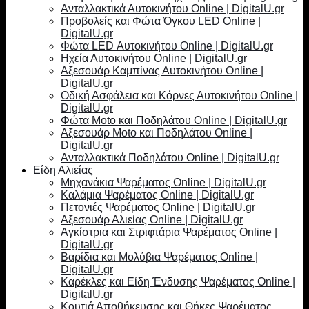
Ανταλλακτικά Αυτοκινήτου Online | DigitalU.gr
Προβολείς και Φώτα Όγκου LED Online |
DigitalU.gr
Φώτα LED Αυτοκινήτου Online | DigitalU.gr
Ηχεία Αυτοκινήτου Online | DigitalU.gr
Αξεσουάρ Καμπίνας Αυτοκινήτου Online |
DigitalU.gr
Οδική Ασφάλεια και Κόρνες Αυτοκινήτου Online |
DigitalU.gr
Φώτα Moto και Ποδηλάτου Online | DigitalU.gr
Αξεσουάρ Moto και Ποδηλάτου Online |
DigitalU.gr
Ανταλλακτικά Ποδηλάτου Online | DigitalU.gr
Είδη Αλιείας
Μηχανάκια Ψαρέματος Online | DigitalU.gr
Καλάμια Ψαρέματος Online | DigitalU.gr
Πετονιές Ψαρέματος Online | DigitalU.gr
Αξεσουάρ Αλιείας Online | DigitalU.gr
Αγκίστρια και Στριφτάρια Ψαρέματος Online |
DigitalU.gr
Βαρίδια και Μολύβια Ψαρέματος Online |
DigitalU.gr
Καρέκλες και Είδη Ένδυσης Ψαρέματος Online |
DigitalU.gr
Κουτιά Αποθήκευσης και Θήκες Ψαρέματος