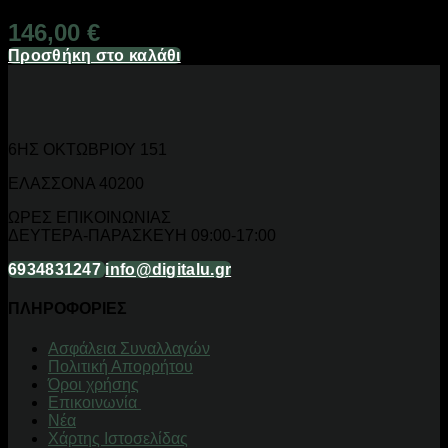
146,00
€
Προσθήκη στο καλάθι
6ΗΣ ΟΚΤΩΒΡΙΟΥ 151
ΕΛΑΣΣΟΝΑ 40200
ΩΡΕΣ ΕΠΙΚΟΙΝΩΝΙΑΣ
ΔΕΥΤΕΡΑ-ΠΑΡΑΣΚΕΥΗ 09:00-17:00
6934831247
info@digitalu.gr
ΠΛΗΡΟΦΟΡΙΕΣ
Aσφάλεια Συναλλαγών
Πολιτική Απορρήτου
Όροι χρήσης
Επικοινωνία
Νέα
Χάρτης Ιστοσελίδας