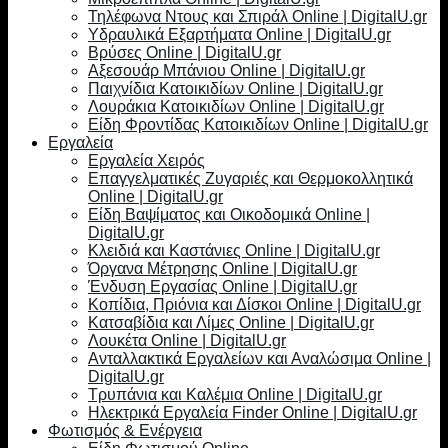
Τηλέφωνα Ντους και Σπιράλ Online | DigitalU.gr
Υδραυλικά Εξαρτήματα Online | DigitalU.gr
Βρύσες Online | DigitalU.gr
Αξεσουάρ Μπάνιου Online | DigitalU.gr
Παιχνίδια Κατοικιδίων Online | DigitalU.gr
Λουράκια Κατοικιδίων Online | DigitalU.gr
Είδη Φροντίδας Κατοικιδίων Online | DigitalU.gr
Εργαλεία
Εργαλεία Χειρός
Επαγγελματικές Ζυγαριές και Θερμοκολλητικά
Online | DigitalU.gr
Είδη Βαψίματος και Οικοδομικά Online |
DigitalU.gr
Κλειδιά και Καστάνιες Online | DigitalU.gr
Όργανα Μέτρησης Online | DigitalU.gr
Ένδυση Εργασίας Online | DigitalU.gr
Κοπίδια, Πριόνια και Δίσκοι Online | DigitalU.gr
Κατσαβίδια και Λίμες Online | DigitalU.gr
Λουκέτα Online | DigitalU.gr
Ανταλλακτικά Εργαλείων και Αναλώσιμα Online |
DigitalU.gr
Τρυπάνια και Καλέμια Online | DigitalU.gr
Ηλεκτρικά Εργαλεία Finder Online | DigitalU.gr
Φωτισμός & Ενέργεια