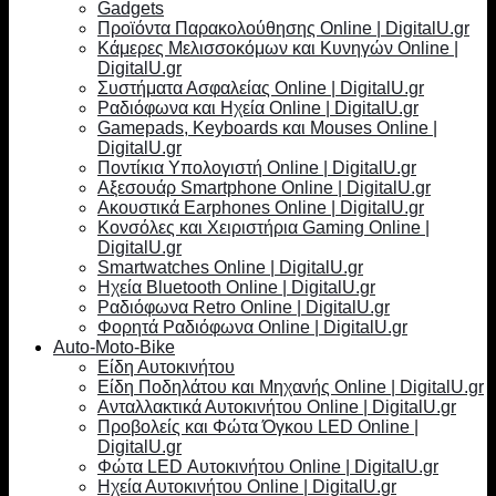
Gadgets
Προϊόντα Παρακολούθησης Online | DigitalU.gr
Κάμερες Μελισσοκόμων και Κυνηγών Online |
DigitalU.gr
Συστήματα Ασφαλείας Online | DigitalU.gr
Ραδιόφωνα και Ηχεία Online | DigitalU.gr
Gamepads, Keyboards και Mouses Online |
DigitalU.gr
Ποντίκια Υπολογιστή Online | DigitalU.gr
Αξεσουάρ Smartphone Online | DigitalU.gr
Ακουστικά Earphones Online | DigitalU.gr
Κονσόλες και Χειριστήρια Gaming Online |
DigitalU.gr
Smartwatches Online | DigitalU.gr
Ηχεία Bluetooth Online | DigitalU.gr
Ραδιόφωνα Retro Online | DigitalU.gr
Φορητά Ραδιόφωνα Online | DigitalU.gr
Auto-Moto-Bike
Είδη Αυτοκινήτου
Είδη Ποδηλάτου και Μηχανής Online | DigitalU.gr
Ανταλλακτικά Αυτοκινήτου Online | DigitalU.gr
Προβολείς και Φώτα Όγκου LED Online |
DigitalU.gr
Φώτα LED Αυτοκινήτου Online | DigitalU.gr
Ηχεία Αυτοκινήτου Online | DigitalU.gr