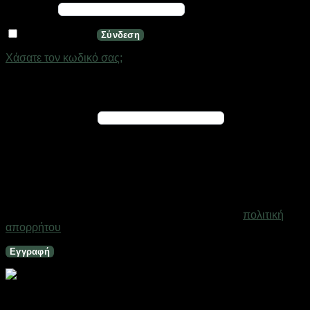
Απαιτείται
Κωδικός
*
Να με θυμάσαι
Σύνδεση
Χάσατε τον κωδικό σας;
Εγγραφή
Απαιτείται
Διεύθυνση email
*
Ένας σύνδεσμος για να ορίσετε νέο κωδικό πρόσβασης θα
σταλεί στη διεύθυνση email σας
Τα προσωπικά σας δεδομένα θα χρησιμοποιηθούν για την
υποστήριξη της εμπειρίας σας σε ολόκληρο τον ιστότοπο, για
τη διαχείριση της πρόσβασης στο λογαριασμό σας και για
άλλους σκοπούς που περιγράφονται στη σελίδα
πολιτική
απορρήτου
.
Εγγραφή
Πρίζα τηλεφώνου – 3617 – 068158