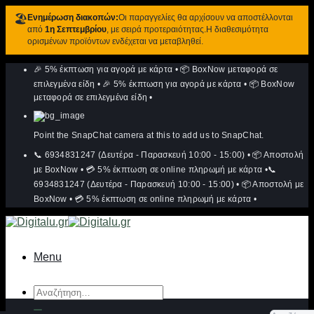
🏖️
Ενημέρωση διακοπών:
Οι παραγγελίες θα αρχίσουν να αποστέλλονται
από
1η Σεπτεμβρίου
, με σειρά προτεραιότητας.Η διαθεσιμότητα
ορισμένων προϊόντων ενδέχεται να μεταβληθεί.
Μετάβαση
🎉 5% έκπτωση για αγορά με κάρτα
•
📦 BoxNow μεταφορά σε
στο
περιεχόμενο
επιλεγμένα είδη
•
🎉 5% έκπτωση για αγορά με κάρτα
•
📦 BoxNow
μεταφορά σε επιλεγμένα είδη
•
Point the SnapChat camera at this to add us to SnapChat.
📞 6934831247 (Δευτέρα - Παρασκευή 10:00 - 15:00)
•
📦 Αποστολή
με BoxNow
•
💳 5% έκπτωση σε online πληρωμή με κάρτα
•
📞
6934831247 (Δευτέρα - Παρασκευή 10:00 - 15:00)
•
📦 Αποστολή με
BoxNow
•
💳 5% έκπτωση σε online πληρωμή με κάρτα
•
Menu
Αναζήτηση
για: