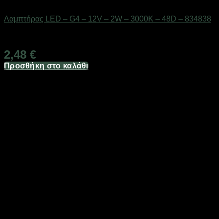
Είδη φωτισμού & αναλώσιμα
Λαμπτήρας LED – G4 – 12V – 2W – 3000K – 48D – 834838
Διαθέσιμο από 1-3 ημέρες
2,48
€
Προσθήκη στο καλάθι