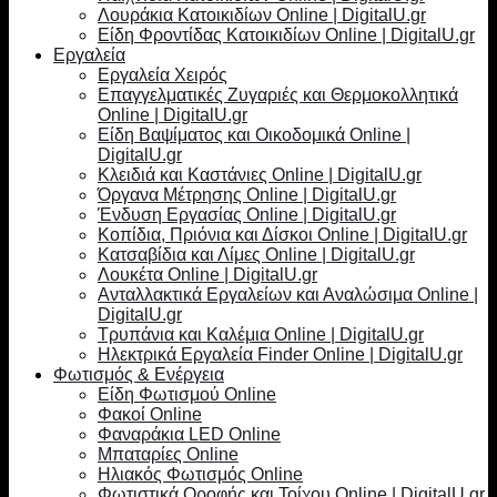
Λουράκια Κατοικιδίων Online | DigitalU.gr
Είδη Φροντίδας Κατοικιδίων Online | DigitalU.gr
Εργαλεία
Εργαλεία Χειρός
Επαγγελματικές Ζυγαριές και Θερμοκολλητικά
Online | DigitalU.gr
Είδη Βαψίματος και Οικοδομικά Online |
DigitalU.gr
Κλειδιά και Καστάνιες Online | DigitalU.gr
Όργανα Μέτρησης Online | DigitalU.gr
Ένδυση Εργασίας Online | DigitalU.gr
Κοπίδια, Πριόνια και Δίσκοι Online | DigitalU.gr
Κατσαβίδια και Λίμες Online | DigitalU.gr
Λουκέτα Online | DigitalU.gr
Ανταλλακτικά Εργαλείων και Αναλώσιμα Online |
DigitalU.gr
Τρυπάνια και Καλέμια Online | DigitalU.gr
Ηλεκτρικά Εργαλεία Finder Online | DigitalU.gr
Φωτισμός & Ενέργεια
Είδη Φωτισμού Online
Φακοί Online
Φαναράκια LED Online
Μπαταρίες Online
Ηλιακός Φωτισμός Online
Φωτιστικά Οροφής και Τοίχου Online | DigitalU.gr