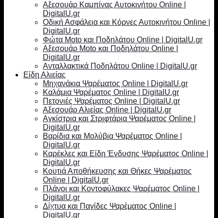
Αξεσουάρ Καμπίνας Αυτοκινήτου Online |
DigitalU.gr
Οδική Ασφάλεια και Κόρνες Αυτοκινήτου Online |
DigitalU.gr
Φώτα Moto και Ποδηλάτου Online | DigitalU.gr
Αξεσουάρ Moto και Ποδηλάτου Online |
DigitalU.gr
Ανταλλακτικά Ποδηλάτου Online | DigitalU.gr
Είδη Αλιείας
Μηχανάκια Ψαρέματος Online | DigitalU.gr
Καλάμια Ψαρέματος Online | DigitalU.gr
Πετονιές Ψαρέματος Online | DigitalU.gr
Αξεσουάρ Αλιείας Online | DigitalU.gr
Αγκίστρια και Στριφτάρια Ψαρέματος Online |
DigitalU.gr
Βαρίδια και Μολύβια Ψαρέματος Online |
DigitalU.gr
Καρέκλες και Είδη Ένδυσης Ψαρέματος Online |
DigitalU.gr
Κουτιά Αποθήκευσης και Θήκες Ψαρέματος
Online | DigitalU.gr
Πλάνοι και Κοντοφύλακες Ψαρέματος Online |
DigitalU.gr
Δίχτυα και Παγίδες Ψαρέματος Online |
DigitalU.gr