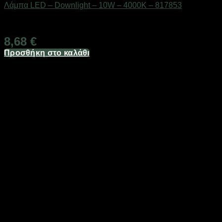
Λάμπα LED – Downlight – 10W – 4000K – 817853
Διαθέσιμο από 1-3 ημέρες
8,68
€
Προσθήκη στο καλάθι