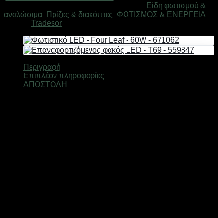
Κωδικός προϊόντος:
068158
Κατηγορίες:
Είδη φωτισμού &
-
αναλώσιμα
,
Πρίζες & διακόπτες
,
ΦΩΤΙΣΜΟΣ & ΕΝΕΡΓΕΙΑ
068158
Μάρκα:
Tradesor
ποσότητα
Περιγραφή
Επιπλέον πληροφορίες
ΑΠΟΣΤΟΛΗ
Πρίζα τηλεφώνου, μονή.
Διαστάσεις: 8.5 x 8.5 x 0.7cm
Χρώμα: Λευκό
Βάρος
0,2 κ.
Χρώμα
size
Ελτά courier πόρτα πόρτα 3,50€ (έως 2 kg)Easy mail 3.20€
(έως 2 kg)Box now 2€ ανεξαρτήτου μεγέθους( δεν
αποστέλλονται παραγγελίες με όγκο συσκευασίας
μεγαλύτερο από: (Υ: 36 cm, Β: 45 cm, Μ: 60 cm)Τα προϊόντα
αποστέλλονται με τις εταιρείες ταχυμεταφορών Ελτά courier
πόρτα πόρτα,Easymail, Box now σε όλη την Ελλάδα. Οι