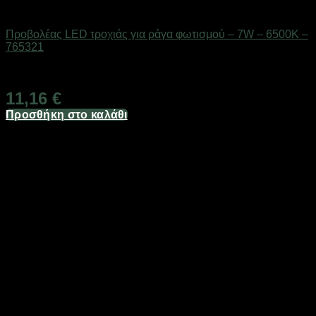
Είδη φωτισμού & αναλώσιμα
Προβολέας LED τροχιάς για ράγα φωτισμού – 7W – 6500K –
765321
Διαθέσιμο από 1-3 ημέρες
11,16
€
Προσθήκη στο καλάθι