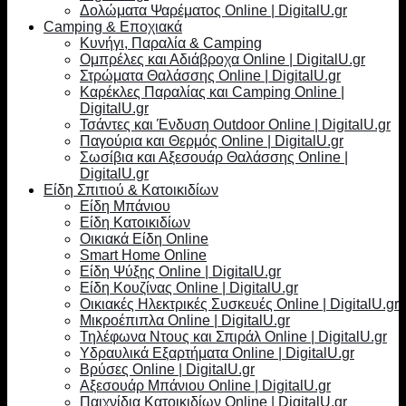
Δολώματα Ψαρέματος Online | DigitalU.gr
Camping & Εποχιακά
Κυνήγι, Παραλία & Camping
Ομπρέλες και Αδιάβροχα Online | DigitalU.gr
Στρώματα Θαλάσσης Online | DigitalU.gr
Καρέκλες Παραλίας και Camping Online |
DigitalU.gr
Τσάντες και Ένδυση Outdoor Online | DigitalU.gr
Παγούρια και Θερμός Online | DigitalU.gr
Σωσίβια και Αξεσουάρ Θαλάσσης Online |
DigitalU.gr
Είδη Σπιτιού & Κατοικιδίων
Είδη Μπάνιου
Είδη Κατοικιδίων
Οικιακά Είδη Online
Smart Home Online
Είδη Ψύξης Online | DigitalU.gr
Είδη Κουζίνας Online | DigitalU.gr
Οικιακές Ηλεκτρικές Συσκευές Online | DigitalU.gr
Μικροέπιπλα Online | DigitalU.gr
Τηλέφωνα Ντους και Σπιράλ Online | DigitalU.gr
Υδραυλικά Εξαρτήματα Online | DigitalU.gr
Βρύσες Online | DigitalU.gr
Αξεσουάρ Μπάνιου Online | DigitalU.gr
Παιχνίδια Κατοικιδίων Online | DigitalU.gr