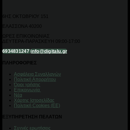
6ΗΣ ΟΚΤΩΒΡΙΟΥ 151
ΕΛΑΣΣΟΝΑ 40200
ΩΡΕΣ ΕΠΙΚΟΙΝΩΝΙΑΣ
ΔΕΥΤΕΡΑ-ΠΑΡΑΣΚΕΥΗ 09:00-17:00
6934831247
info@digitalu.gr
ΠΛΗΡΟΦΟΡΙΕΣ
Aσφάλεια Συναλλαγών
Πολιτική Απορρήτου
Όροι χρήσης
Επικοινωνία
Νέα
Χάρτης Ιστοσελίδας
Πολιτική Cookies (ΕΕ)
ΕΞΥΠΗΡΕΤΗΣΗ ΠΕΛΑΤΩΝ
Συχνές ερωτήσεις