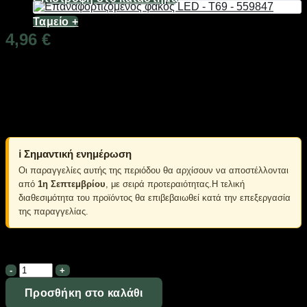
Ταμείο
+
4,96
€
Διαθέσιμο από 1-3 ημέρες
Πρίζα τηλεφώνου, μονή.
Διαστάσεις: 8.5 x 8.5 x 0.7cm
Χρώμα: Λευκό
ℹ️ Σημαντική ενημέρωση
Οι παραγγελίες αυτής της περιόδου θα αρχίσουν να αποστέλλονται
από
1η Σεπτεμβρίου
, με σειρά προτεραιότητας.Η τελική
διαθεσιμότητα του προϊόντος θα επιβεβαιωθεί κατά την επεξεργασία
της παραγγελίας.
Σε απόθεμα
Πρίζα
τηλεφώνου
-
Προσθήκη στο καλάθι
3617