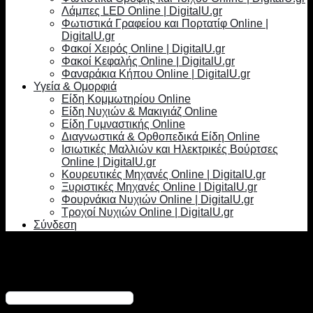
Λάμπες LED Online | DigitalU.gr
Φωτιστικά Γραφείου και Πορτατίφ Online |
DigitalU.gr
Φακοί Χειρός Online | DigitalU.gr
Φακοί Κεφαλής Online | DigitalU.gr
Φαναράκια Κήπου Online | DigitalU.gr
Υγεία & Ομορφιά
Είδη Κομμωτηρίου Online
Είδη Νυχιών & Μακιγιάζ Online
Είδη Γυμναστικής Online
Διαγνωστικά & Ορθοπεδικά Είδη Online
Ισιωτικές Μαλλιών και Ηλεκτρικές Βούρτσες
Online | DigitalU.gr
Κουρευτικές Μηχανές Online | DigitalU.gr
Ξυριστικές Μηχανές Online | DigitalU.gr
Φουρνάκια Νυχιών Online | DigitalU.gr
Τροχοί Νυχιών Online | DigitalU.gr
Σύνδεση
Σύνδεση
Απαιτείται
Όνομα χρήστη ή διεύθυνση email
*