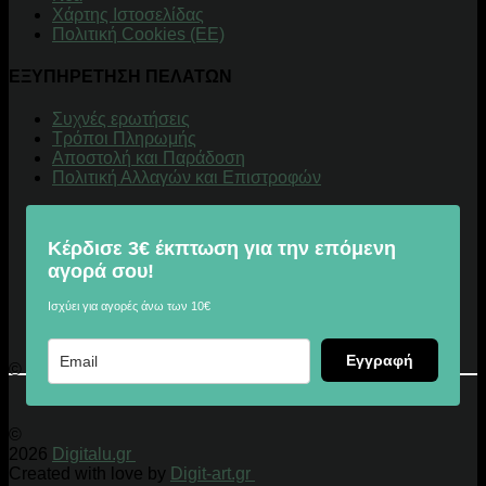
Χάρτης Ιστοσελίδας
Πολιτική Cookies (ΕΕ)
ΕΞΥΠΗΡΕΤΗΣΗ ΠΕΛΑΤΩΝ
Συχνές ερωτήσεις
Τρόποι Πληρωμής
Αποστολή και Παράδοση
Πολιτική Αλλαγών και Επιστροφών
Κέρδισε 3€ έκπτωση για την επόμενη
αγορά σου!
Ισχύει για αγορές άνω των 10€
Εγγραφή
© 2026 Digitalu.gr
©
2026
Digitalu.gr
Created with love by
Digit-art.gr