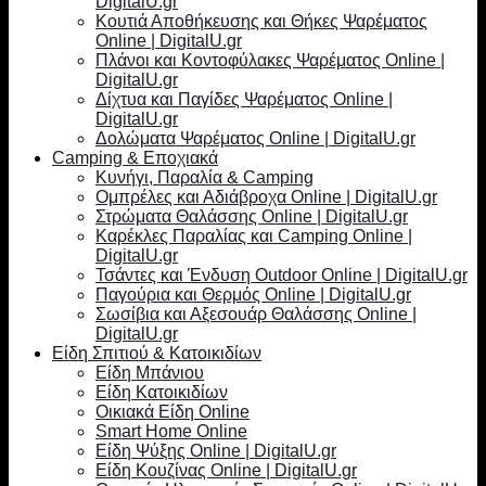
DigitalU.gr
Κουτιά Αποθήκευσης και Θήκες Ψαρέματος
Online | DigitalU.gr
Πλάνοι και Κοντοφύλακες Ψαρέματος Online |
DigitalU.gr
Δίχτυα και Παγίδες Ψαρέματος Online |
DigitalU.gr
Δολώματα Ψαρέματος Online | DigitalU.gr
Camping & Εποχιακά
Κυνήγι, Παραλία & Camping
Ομπρέλες και Αδιάβροχα Online | DigitalU.gr
Στρώματα Θαλάσσης Online | DigitalU.gr
Καρέκλες Παραλίας και Camping Online |
DigitalU.gr
Τσάντες και Ένδυση Outdoor Online | DigitalU.gr
Παγούρια και Θερμός Online | DigitalU.gr
Σωσίβια και Αξεσουάρ Θαλάσσης Online |
DigitalU.gr
Είδη Σπιτιού & Κατοικιδίων
Είδη Μπάνιου
Είδη Κατοικιδίων
Οικιακά Είδη Online
Smart Home Online
Είδη Ψύξης Online | DigitalU.gr
Είδη Κουζίνας Online | DigitalU.gr