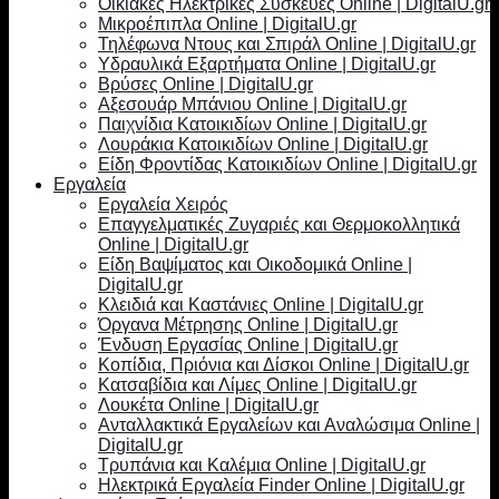
Οικιακές Ηλεκτρικές Συσκευές Online | DigitalU.gr
Μικροέπιπλα Online | DigitalU.gr
Τηλέφωνα Ντους και Σπιράλ Online | DigitalU.gr
Υδραυλικά Εξαρτήματα Online | DigitalU.gr
Βρύσες Online | DigitalU.gr
Αξεσουάρ Μπάνιου Online | DigitalU.gr
Παιχνίδια Κατοικιδίων Online | DigitalU.gr
Λουράκια Κατοικιδίων Online | DigitalU.gr
Είδη Φροντίδας Κατοικιδίων Online | DigitalU.gr
Εργαλεία
Εργαλεία Χειρός
Επαγγελματικές Ζυγαριές και Θερμοκολλητικά
Online | DigitalU.gr
Είδη Βαψίματος και Οικοδομικά Online |
DigitalU.gr
Κλειδιά και Καστάνιες Online | DigitalU.gr
Όργανα Μέτρησης Online | DigitalU.gr
Ένδυση Εργασίας Online | DigitalU.gr
Κοπίδια, Πριόνια και Δίσκοι Online | DigitalU.gr
Κατσαβίδια και Λίμες Online | DigitalU.gr
Λουκέτα Online | DigitalU.gr
Ανταλλακτικά Εργαλείων και Αναλώσιμα Online |
DigitalU.gr
Τρυπάνια και Καλέμια Online | DigitalU.gr
Ηλεκτρικά Εργαλεία Finder Online | DigitalU.gr