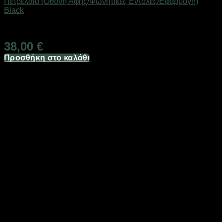
Πετρέλαιο (Οθόνη Αφής/Φωνητικές Εντολές/Εφαρμογή)
Black
Άμεσα Διαθέσιμο
38,00
€
Προσθήκη στο καλάθι