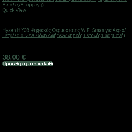
Quick View
SMART HOME
Hysen HY08 Ψηφιακός Θερμοστάτης WiFi Smart για Αέριο/
Πετρέλαιο (3A/Οθόνη Αφής/Φωνητικές Εντολές/Εφαρμογή)
Άμεσα Διαθέσιμο
38,00
€
Προσθήκη στο καλάθι