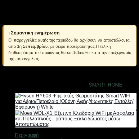
Άμεσα Διαθέσιμο
MOES BHT-002 Έξυπνoς WiFi Θερμοστάτης – Boiler / Water
Heating / Electric Heating
ℹ️ Σημαντική ενημέρωση
Οι παραγγελίες αυτής της περιόδου θα αρχίσουν να αποστέλλονται
από
1η Σεπτεμβρίου
, με σειρά προτεραιότητας.Η τελική
διαθεσιμότητα του προϊόντος θα επιβεβαιωθεί κατά την επεξεργασία
της παραγγελίας.
Εξαντλημένο
Κωδικός προϊόντος:
03294
Κατηγορία:
SMART HOME
Περιγραφή