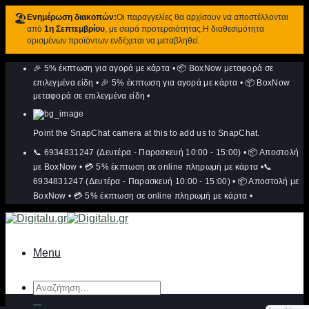
🏖️
Ενημέρωση διακοπών:
Οι παραγγελίες θα αρχίσουν να αποστέλλονται
από
1η Σεπτεμβρίου
, με σειρά προτεραιότητας.Η διαθεσιμότητα
ορισμένων προϊόντων ενδέχεται να μεταβληθεί.
Μετάβαση
🎉 5% έκπτωση για αγορά με κάρτα
•
📦 BoxNow μεταφορά σε
στο
περιεχόμενο
επιλεγμένα είδη
•
🎉 5% έκπτωση για αγορά με κάρτα
•
📦 BoxNow
μεταφορά σε επιλεγμένα είδη
•
Point the SnapChat camera at this to add us to SnapChat.
📞 6934831247 (Δευτέρα - Παρασκευή 10:00 - 15:00)
•
📦 Αποστολή
με BoxNow
•
💳 5% έκπτωση σε online πληρωμή με κάρτα
•
📞
6934831247 (Δευτέρα - Παρασκευή 10:00 - 15:00)
•
📦 Αποστολή με
BoxNow
•
💳 5% έκπτωση σε online πληρωμή με κάρτα
•
Menu
Αναζήτηση
για: