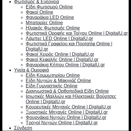
Φωτισμός & Ενέργεια
Είδη Φωτισμού Online
Φακοί Online
Φαναράκια LED Online
Μπαταρίες Online
Ηλιακός Φωτισμός Online
Φωτιστικά Οροφής και Τοίχου Online | DigitalU.gr
Λάμπες LED Online | DigitalU.gr
Φωτιστικά Γραφείου και Πορτατίφ Online |
DigitalU.gr
Φακοί Χειρός Online | DigitalU.gr
Φακοί Κεφαλής Online | DigitalU.gr
Φαναράκια Κήπου Online | DigitalU.gr
Υγεία & Ομορφιά
Είδη Κομμωτηρίου Online
Είδη Νυχιών & Μακιγιάζ Online
Είδη Γυμναστικής Online
Διαγνωστικά & Ορθοπεδικά Είδη Online
Ισιωτικές Μαλλιών και Ηλεκτρικές Βούρτσες
Online | DigitalU.gr
Κουρευτικές Μηχανές Online | DigitalU.gr
Ξυριστικές Μηχανές Online | DigitalU.gr
Φουρνάκια Νυχιών Online | DigitalU.gr
Τροχοί Νυχιών Online | DigitalU.gr
Σύνδεση