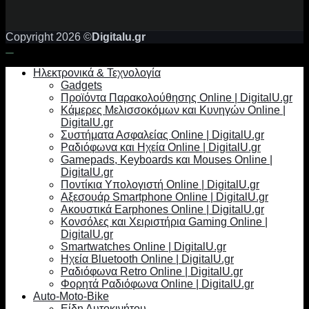
Copyright 2026 ©
Digitalu.gr
Ηλεκτρονικά & Τεχνολογία
Gadgets
Προϊόντα Παρακολούθησης Online | DigitalU.gr
Κάμερες Μελισσοκόμων και Κυνηγών Online |
DigitalU.gr
Συστήματα Ασφαλείας Online | DigitalU.gr
Ραδιόφωνα και Ηχεία Online | DigitalU.gr
Gamepads, Keyboards και Mouses Online |
DigitalU.gr
Ποντίκια Υπολογιστή Online | DigitalU.gr
Αξεσουάρ Smartphone Online | DigitalU.gr
Ακουστικά Earphones Online | DigitalU.gr
Κονσόλες και Χειριστήρια Gaming Online |
DigitalU.gr
Smartwatches Online | DigitalU.gr
Ηχεία Bluetooth Online | DigitalU.gr
Ραδιόφωνα Retro Online | DigitalU.gr
Φορητά Ραδιόφωνα Online | DigitalU.gr
Auto-Moto-Bike
Είδη Αυτοκινήτου