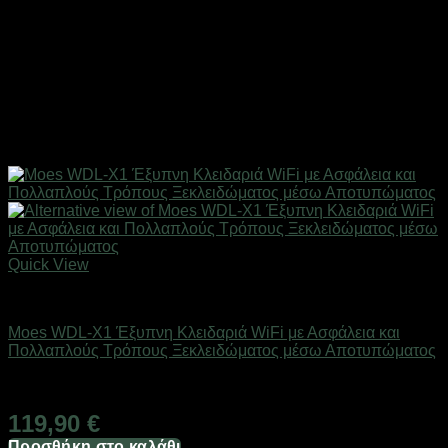
Quick View
SMART HOME
Moes WDL-X1 Έξυπνη Κλειδαριά WiFi με Ασφάλεια και
Πολλαπλούς Τρόπους Ξεκλειδώματος μέσω Αποτυπώματος
Άμεσα Διαθέσιμο
119,90
€
Προσθήκη στο καλάθι