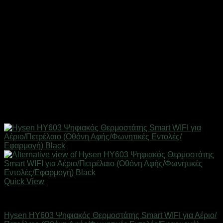
Quick View
SMART HOME
Hysen HY603 Ψηφιακός Θερμοστάτης Smart WIFI για Αέριο/