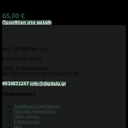
Άμεσα Διαθέσιμο
65,00
€
Προσθήκη στο καλάθι
6ΗΣ ΟΚΤΩΒΡΙΟΥ 151
ΕΛΑΣΣΟΝΑ 40200
ΩΡΕΣ ΕΠΙΚΟΙΝΩΝΙΑΣ
ΔΕΥΤΕΡΑ-ΠΑΡΑΣΚΕΥΗ 09:00-17:00
6934831247
info@digitalu.gr
ΠΛΗΡΟΦΟΡΙΕΣ
Aσφάλεια Συναλλαγών
Πολιτική Απορρήτου
Όροι χρήσης
Επικοινωνία
Νέα