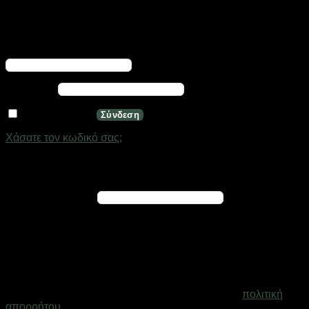
Σύνδεση
Απαιτείται
Όνομα χρήστη ή διεύθυνση email
*
Απαιτείται
Κωδικός
*
Να με θυμάσαι
Σύνδεση
Χάσατε τον κωδικό σας;
Εγγραφή
Απαιτείται
Διεύθυνση email
*
Ένας σύνδεσμος για να ορίσετε νέο κωδικό πρόσβασης θα
σταλεί στη διεύθυνση email σας
Τα προσωπικά σας δεδομένα θα χρησιμοποιηθούν για την
υποστήριξη της εμπειρίας σας σε ολόκληρο τον ιστότοπο, για
τη διαχείριση της πρόσβασης στο λογαριασμό σας και για
άλλους σκοπούς που περιγράφονται στη σελίδα
πολιτική
απορρήτου
.