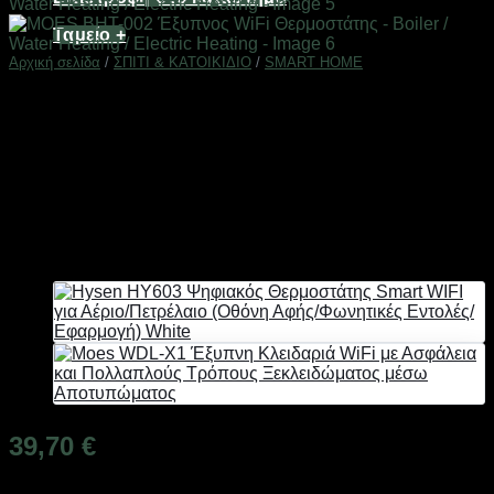
Ταμείο
+
Αρχική σελίδα
/
ΣΠΙΤΙ & ΚΑΤΟΙΚΙΔΙΟ
/
SMART HOME
MOES BHT-002 Έξυπνoς
WiFi Θερμοστάτης – Boiler /
Water Heating / Electric
Heating
39,70
€