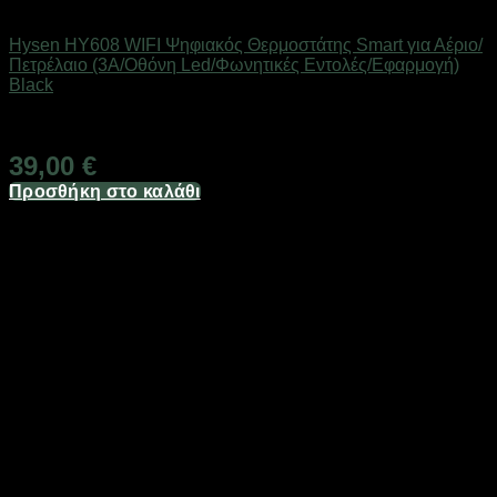
SMART HOME
Hysen HY608 WIFI Ψηφιακός Θερμοστάτης Smart για Αέριο/
Πετρέλαιο (3A/Οθόνη Led/Φωνητικές Εντολές/Εφαρμογή)
Black
Άμεσα Διαθέσιμο
39,00
€
Προσθήκη στο καλάθι