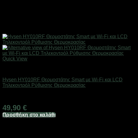
Quick View
SMART HOME
Hysen HY010RF Θερμοστάτης Smart με Wi-Fi και LCD
Τηλεκοντρόλ Ρύθμισης Θερμοκρασίας
Άμεσα Διαθέσιμο
49,90
€
Προσθήκη στο καλάθι