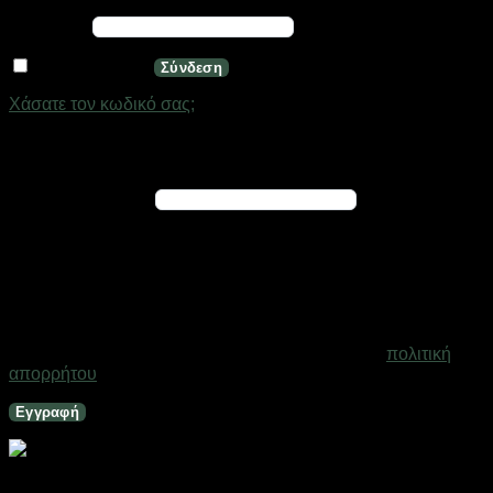
Απαιτείται
Κωδικός
*
Να με θυμάσαι
Σύνδεση
Χάσατε τον κωδικό σας;
Εγγραφή
Απαιτείται
Διεύθυνση email
*
Ένας σύνδεσμος για να ορίσετε νέο κωδικό πρόσβασης θα
σταλεί στη διεύθυνση email σας
Τα προσωπικά σας δεδομένα θα χρησιμοποιηθούν για την
υποστήριξη της εμπειρίας σας σε ολόκληρο τον ιστότοπο, για
τη διαχείριση της πρόσβασης στο λογαριασμό σας και για
άλλους σκοπούς που περιγράφονται στη σελίδα
πολιτική
απορρήτου
.
Εγγραφή