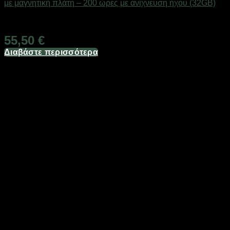
με μαγνητική πλάτη – 200 ώρες με ανίχνευση ήχου (32GB)
Άμεσα Διαθέσιμο
55,50
€
Διαβάστε περισσότερα