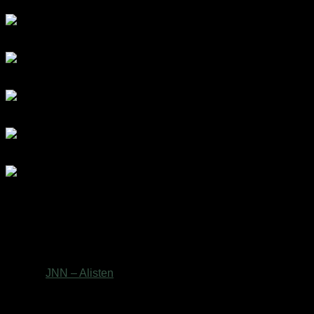
Βάρος
0,55 κ.
Brand
JNN – Alisten
Ελτά courier πόρτα πόρτα 3,50€ (έως 2 kg)Easy mail 3.20€
(έως 2 kg)Box now 2€ ανεξαρτήτου μεγέθους( δεν