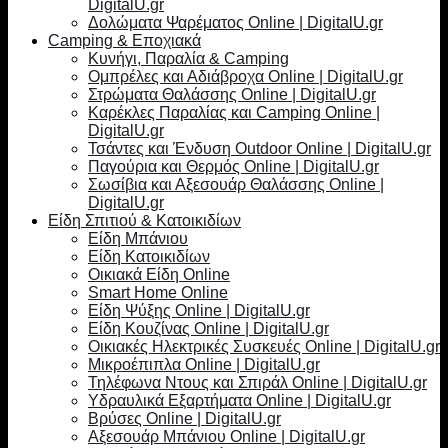
DigitalU.gr
Δολώματα Ψαρέματος Online | DigitalU.gr
Camping & Εποχιακά
Κυνήγι, Παραλία & Camping
Ομπρέλες και Αδιάβροχα Online | DigitalU.gr
Στρώματα Θαλάσσης Online | DigitalU.gr
Καρέκλες Παραλίας και Camping Online |
DigitalU.gr
Τσάντες και Ένδυση Outdoor Online | DigitalU.gr
Παγούρια και Θερμός Online | DigitalU.gr
Σωσίβια και Αξεσουάρ Θαλάσσης Online |
DigitalU.gr
Είδη Σπιτιού & Κατοικιδίων
Είδη Μπάνιου
Είδη Κατοικιδίων
Οικιακά Είδη Online
Smart Home Online
Είδη Ψύξης Online | DigitalU.gr
Είδη Κουζίνας Online | DigitalU.gr
Οικιακές Ηλεκτρικές Συσκευές Online | DigitalU.gr
Μικροέπιπλα Online | DigitalU.gr
Τηλέφωνα Ντους και Σπιράλ Online | DigitalU.gr
Υδραυλικά Εξαρτήματα Online | DigitalU.gr
Βρύσες Online | DigitalU.gr
Αξεσουάρ Μπάνιου Online | DigitalU.gr