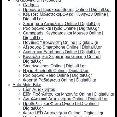
Ηλεκτρονικά & Τεχνολογία
Gadgets
Προϊόντα Παρακολούθησης Online | DigitalU.gr
Κάμερες Μελισσοκόμων και Κυνηγών Online |
DigitalU.gr
Συστήματα Ασφαλείας Online | DigitalU.gr
Ραδιόφωνα και Ηχεία Online | DigitalU.gr
Gamepads, Keyboards και Mouses Online |
DigitalU.gr
Ποντίκια Υπολογιστή Online | DigitalU.gr
Αξεσουάρ Smartphone Online | DigitalU.gr
Ακουστικά Earphones Online | DigitalU.gr
Κονσόλες και Χειριστήρια Gaming Online |
DigitalU.gr
Smartwatches Online | DigitalU.gr
Ηχεία Bluetooth Online | DigitalU.gr
Ραδιόφωνα Retro Online | DigitalU.gr
Φορητά Ραδιόφωνα Online | DigitalU.gr
Auto-Moto-Bike
Είδη Αυτοκινήτου
Είδη Ποδηλάτου και Μηχανής Online | DigitalU.gr
Ανταλλακτικά Αυτοκινήτου Online | DigitalU.gr
Προβολείς και Φώτα Όγκου LED Online |
DigitalU.gr
Φώτα LED Αυτοκινήτου Online | DigitalU.gr