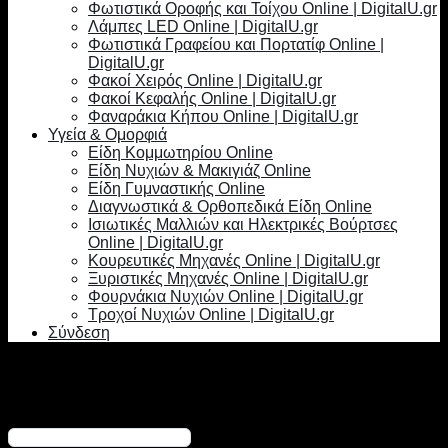
Φωτιστικά Οροφής και Τοίχου Online | DigitalU.gr
Λάμπες LED Online | DigitalU.gr
Φωτιστικά Γραφείου και Πορτατίφ Online |
DigitalU.gr
Φακοί Χειρός Online | DigitalU.gr
Φακοί Κεφαλής Online | DigitalU.gr
Φαναράκια Κήπου Online | DigitalU.gr
Υγεία & Ομορφιά
Είδη Κομμωτηρίου Online
Είδη Νυχιών & Μακιγιάζ Online
Είδη Γυμναστικής Online
Διαγνωστικά & Ορθοπεδικά Είδη Online
Ισιωτικές Μαλλιών και Ηλεκτρικές Βούρτσες
Online | DigitalU.gr
Κουρευτικές Μηχανές Online | DigitalU.gr
Ξυριστικές Μηχανές Online | DigitalU.gr
Φουρνάκια Νυχιών Online | DigitalU.gr
Τροχοί Νυχιών Online | DigitalU.gr
Σύνδεση
Σύνδεση
Απαιτείται
Όνομα χρήστη ή διεύθυνση email
*