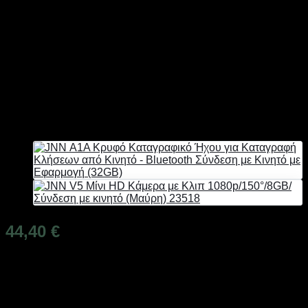
Καταγραφικό Ήχου για
Καταγραφή Κλήσεων από
Κινητό – Bluetooth
Σύνδεση με Κινητό με
Εφαρμογή (64GB)
44,40
€
Άμεσα Διαθέσιμο
JNN Α1A Κρυφό Καταγραφικό Ήχου για Καταγραφή
Κλήσεων από Κινητό – Bluetooth Σύνδεση με Κινητό με