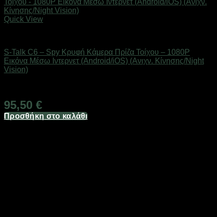
Quick View
Προϊόντα Παρακολούθησης
S-Talk C6 – Spy Κρυφή Κάμερα Πρίζα Τοίχου – 1080P
Εικόνα Μέσω Ιντερνετ (Android/iOS) (Ανιχν. Κίνησης/Night
Vision)
Άμεσα Διαθέσιμο
95,50
€
Προσθήκη στο καλάθι