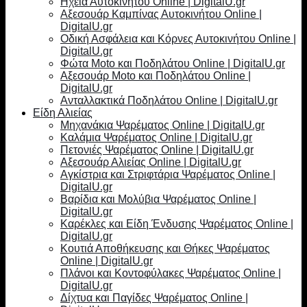
Ηχεία Αυτοκινήτου Online | DigitalU.gr
Αξεσουάρ Καμπίνας Αυτοκινήτου Online |
DigitalU.gr
Οδική Ασφάλεια και Κόρνες Αυτοκινήτου Online |
DigitalU.gr
Φώτα Moto και Ποδηλάτου Online | DigitalU.gr
Αξεσουάρ Moto και Ποδηλάτου Online |
DigitalU.gr
Ανταλλακτικά Ποδηλάτου Online | DigitalU.gr
Είδη Αλιείας
Μηχανάκια Ψαρέματος Online | DigitalU.gr
Καλάμια Ψαρέματος Online | DigitalU.gr
Πετονιές Ψαρέματος Online | DigitalU.gr
Αξεσουάρ Αλιείας Online | DigitalU.gr
Αγκίστρια και Στριφτάρια Ψαρέματος Online |
DigitalU.gr
Βαρίδια και Μολύβια Ψαρέματος Online |
DigitalU.gr
Καρέκλες και Είδη Ένδυσης Ψαρέματος Online |
DigitalU.gr
Κουτιά Αποθήκευσης και Θήκες Ψαρέματος
Online | DigitalU.gr
Πλάνοι και Κοντοφύλακες Ψαρέματος Online |
DigitalU.gr
Δίχτυα και Παγίδες Ψαρέματος Online |