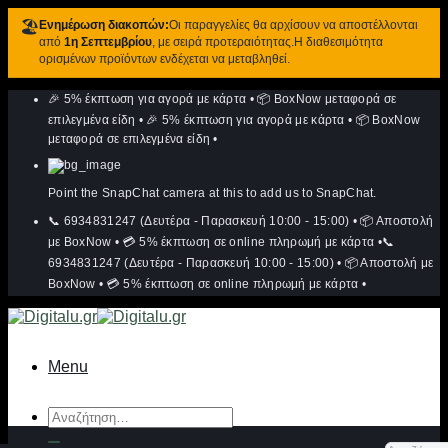
🏖️
Ενημέρωση διακοπών:
Οι παραγγελίες θα αρχίσουν να αποστέλλονται
από
1η Σεπτεμβρίου
, με σειρά προτεραιότητας.Η διαθεσιμότητα
ορισμένων προϊόντων ενδέχεται να μεταβληθεί.
Μετάβαση
🎉 5% έκπτωση για αγορά με κάρτα
•
📦 BoxNow μεταφορά σε
στο
περιεχόμενο
επιλεγμένα είδη
•
🎉 5% έκπτωση για αγορά με κάρτα
•
📦 BoxNow
μεταφορά σε επιλεγμένα είδη
•
Point the SnapChat camera at this to add us to SnapChat.
📞 6934831247 (Δευτέρα - Παρασκευή 10:00 - 15:00)
•
📦 Αποστολή
με BoxNow
•
💳 5% έκπτωση σε online πληρωμή με κάρτα
•
📞
6934831247 (Δευτέρα - Παρασκευή 10:00 - 15:00)
•
📦 Αποστολή με
BoxNow
•
💳 5% έκπτωση σε online πληρωμή με κάρτα
•
Menu
Αναζήτηση
για: