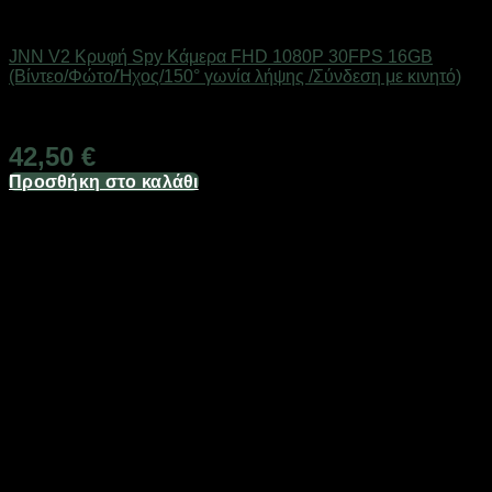
Προϊόντα Παρακολούθησης
JNN V2 Κρυφή Spy Κάμερα FHD 1080P 30FPS 16GB
(Βίντεο/Φώτο/Ήχος/150° γωνία λήψης /Σύνδεση με κινητό)
Άμεσα Διαθέσιμο
42,50
€
Προσθήκη στο καλάθι