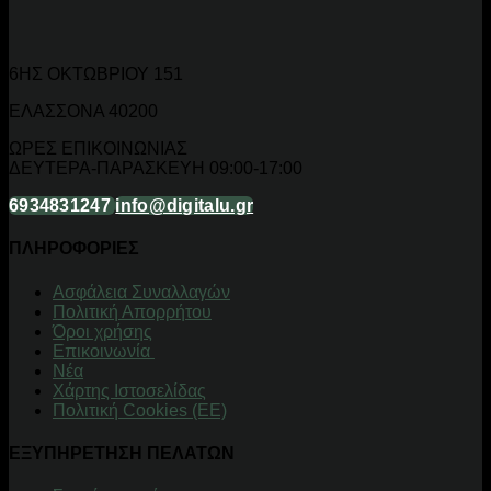
6ΗΣ ΟΚΤΩΒΡΙΟΥ 151
ΕΛΑΣΣΟΝΑ 40200
ΩΡΕΣ ΕΠΙΚΟΙΝΩΝΙΑΣ
ΔΕΥΤΕΡΑ-ΠΑΡΑΣΚΕΥΗ 09:00-17:00
6934831247
info@digitalu.gr
ΠΛΗΡΟΦΟΡΙΕΣ
Aσφάλεια Συναλλαγών
Πολιτική Απορρήτου
Όροι χρήσης
Επικοινωνία
Νέα
Χάρτης Ιστοσελίδας
Πολιτική Cookies (ΕΕ)
ΕΞΥΠΗΡΕΤΗΣΗ ΠΕΛΑΤΩΝ