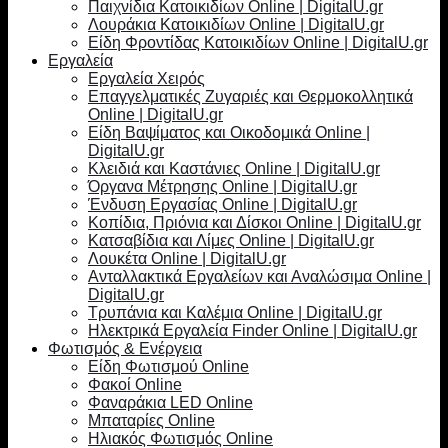
Παιχνίδια Κατοικιδίων Online | DigitalU.gr
Λουράκια Κατοικιδίων Online | DigitalU.gr
Είδη Φροντίδας Κατοικιδίων Online | DigitalU.gr
Εργαλεία
Εργαλεία Χειρός
Επαγγελματικές Ζυγαριές και Θερμοκολλητικά
Online | DigitalU.gr
Είδη Βαψίματος και Οικοδομικά Online |
DigitalU.gr
Κλειδιά και Καστάνιες Online | DigitalU.gr
Όργανα Μέτρησης Online | DigitalU.gr
Ένδυση Εργασίας Online | DigitalU.gr
Κοπίδια, Πριόνια και Δίσκοι Online | DigitalU.gr
Κατσαβίδια και Λίμες Online | DigitalU.gr
Λουκέτα Online | DigitalU.gr
Ανταλλακτικά Εργαλείων και Αναλώσιμα Online |
DigitalU.gr
Τρυπάνια και Καλέμια Online | DigitalU.gr
Ηλεκτρικά Εργαλεία Finder Online | DigitalU.gr
Φωτισμός & Ενέργεια
Είδη Φωτισμού Online
Φακοί Online
Φαναράκια LED Online
Μπαταρίες Online
Ηλιακός Φωτισμός Online