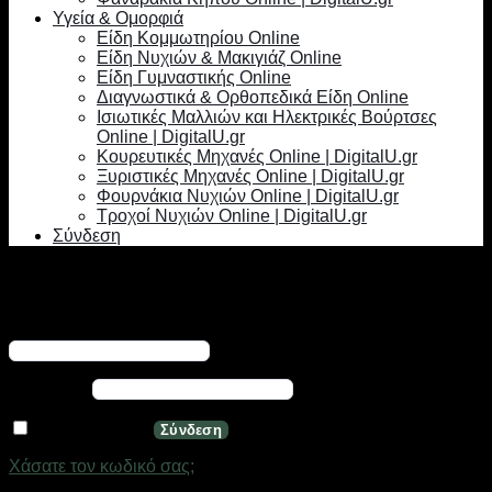
Υγεία & Ομορφιά
Είδη Κομμωτηρίου Online
Είδη Νυχιών & Μακιγιάζ Online
Είδη Γυμναστικής Online
Διαγνωστικά & Ορθοπεδικά Είδη Online
Ισιωτικές Μαλλιών και Ηλεκτρικές Βούρτσες
Online | DigitalU.gr
Κουρευτικές Μηχανές Online | DigitalU.gr
Ξυριστικές Μηχανές Online | DigitalU.gr
Φουρνάκια Νυχιών Online | DigitalU.gr
Τροχοί Νυχιών Online | DigitalU.gr
Σύνδεση
Σύνδεση
Απαιτείται
Όνομα χρήστη ή διεύθυνση email
*
Απαιτείται
Κωδικός
*
Να με θυμάσαι
Σύνδεση
Χάσατε τον κωδικό σας;