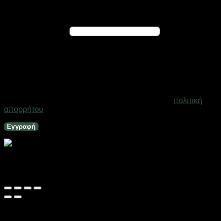
Εγγραφή
Απαιτείται
Διεύθυνση email
*
Ένας σύνδεσμος για να ορίσετε νέο κωδικό πρόσβασης θα
σταλεί στη διεύθυνση email σας
Τα προσωπικά σας δεδομένα θα χρησιμοποιηθούν για την
υποστήριξη της εμπειρίας σας σε ολόκληρο τον ιστότοπο, για
τη διαχείριση της πρόσβασης στο λογαριασμό σας και για
άλλους σκοπούς που περιγράφονται στη σελίδα
πολιτική
απορρήτου
.
Εγγραφή
Ηλιακός προβολέας κήπου LED RGB – 18LED – 182714
Εξαντλημένο