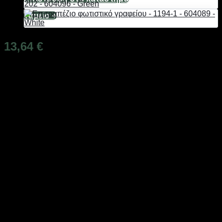
Ταμείο
+
13,64
€
Διαθέσιμο από 1-3 ημέρες
LED Ηλιακό Φωτιστικό Κήπου 1,5W, Αδιάβροχο, με
ειδικό πάσσαλο τοποθέτησης.
Χαρακτηριστικά:
Χρώμα φωτισμού: πολύχρωμο (κόκκινο-μπλε-πράσινο-μωβ-
λευκό)
Πλήκτρο επιλογής χρώματος φωτισμού στο πίσω μέρος του
πάνελ
Σταθερός φωτισμός – δεν διαθέτει προγράμματα.
Ισχύς: 1.5W
Voltage 6V
Φωτεινότητα 600 Lumens
Μοίρες 180º
Διάρκεια Ζωής 25.000h
Μπαταρία: Lithium 18650 3.7V 2200mAh
Θερμοκρασία -20°C / +40°C