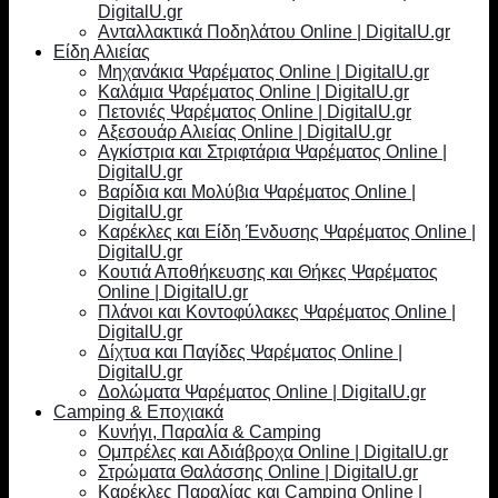
DigitalU.gr
Ανταλλακτικά Ποδηλάτου Online | DigitalU.gr
Είδη Αλιείας
Μηχανάκια Ψαρέματος Online | DigitalU.gr
Καλάμια Ψαρέματος Online | DigitalU.gr
Πετονιές Ψαρέματος Online | DigitalU.gr
Αξεσουάρ Αλιείας Online | DigitalU.gr
Αγκίστρια και Στριφτάρια Ψαρέματος Online |
DigitalU.gr
Βαρίδια και Μολύβια Ψαρέματος Online |
DigitalU.gr
Καρέκλες και Είδη Ένδυσης Ψαρέματος Online |
DigitalU.gr
Κουτιά Αποθήκευσης και Θήκες Ψαρέματος
Online | DigitalU.gr
Πλάνοι και Κοντοφύλακες Ψαρέματος Online |
DigitalU.gr
Δίχτυα και Παγίδες Ψαρέματος Online |
DigitalU.gr
Δολώματα Ψαρέματος Online | DigitalU.gr
Camping & Εποχιακά
Κυνήγι, Παραλία & Camping
Ομπρέλες και Αδιάβροχα Online | DigitalU.gr
Στρώματα Θαλάσσης Online | DigitalU.gr
Καρέκλες Παραλίας και Camping Online |