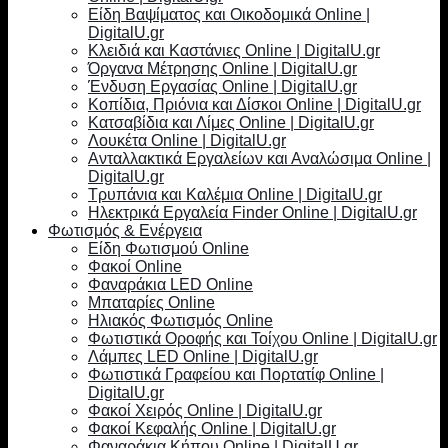
Είδη Βαψίματος και Οικοδομικά Online |
DigitalU.gr
Κλειδιά και Καστάνιες Online | DigitalU.gr
Όργανα Μέτρησης Online | DigitalU.gr
Ένδυση Εργασίας Online | DigitalU.gr
Κοπίδια, Πριόνια και Δίσκοι Online | DigitalU.gr
Κατσαβίδια και Λίμες Online | DigitalU.gr
Λουκέτα Online | DigitalU.gr
Ανταλλακτικά Εργαλείων και Αναλώσιμα Online |
DigitalU.gr
Τρυπάνια και Καλέμια Online | DigitalU.gr
Ηλεκτρικά Εργαλεία Finder Online | DigitalU.gr
Φωτισμός & Ενέργεια
Είδη Φωτισμού Online
Φακοί Online
Φαναράκια LED Online
Μπαταρίες Online
Ηλιακός Φωτισμός Online
Φωτιστικά Οροφής και Τοίχου Online | DigitalU.gr
Λάμπες LED Online | DigitalU.gr
Φωτιστικά Γραφείου και Πορτατίφ Online |
DigitalU.gr
Φακοί Χειρός Online | DigitalU.gr
Φακοί Κεφαλής Online | DigitalU.gr
Φαναράκια Κήπου Online | DigitalU.gr