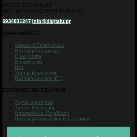
ΩΡΕΣ ΕΠΙΚΟΙΝΩΝΙΑΣ
ΔΕΥΤΕΡΑ-ΠΑΡΑΣΚΕΥΗ 09:00-17:00
6934831247
info@digitalu.gr
ΠΛΗΡΟΦΟΡΙΕΣ
Aσφάλεια Συναλλαγών
Πολιτική Απορρήτου
Όροι χρήσης
Επικοινωνία
Νέα
Χάρτης Ιστοσελίδας
Πολιτική Cookies (ΕΕ)
ΕΞΥΠΗΡΕΤΗΣΗ ΠΕΛΑΤΩΝ
Συχνές ερωτήσεις
Τρόποι Πληρωμής
Αποστολή και Παράδοση
Πολιτική Αλλαγών και Επιστροφών