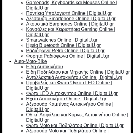
Gamepads, Keyboards και Mouses Online |
DigitalU.gr
Ποντίκια Υπολογιστή Online | DigitalU.gr
Αξεσουάρ Smartphone Online | DigitalU.gr
Ακουστικά Earphones Online | DigitalU.gr
Κονσόλες και Χειριστήρια Gaming Online |
DigitalU.gr
Smartwatches Online | DigitalU.gr
Ηχεία Bluetooth Online | DigitalU.gr
Ραδιόφωνα Retro Online | DigitalU.gr
Φορητά Ραδιόφωνα Online | DigitalU.gr
Auto-Moto-Bike
Είδη Αυτοκινήτου
Είδη Ποδηλάτου και Μηχανής Online | DigitalU.gr
Ανταλλακτικά Αυτοκινήτου Online | DigitalU.gr
Προβολείς και Φώτα Όγκου LED Online |
DigitalU.gr
Φώτα LED Αυτοκινήτου Online | DigitalU.gr
Ηχεία Αυτοκινήτου Online | DigitalU.gr
Αξεσουάρ Καμπίνας Αυτοκινήτου Online |
DigitalU.gr
Οδική Ασφάλεια και Κόρνες Αυτοκινήτου Online |
DigitalU.gr
Φώτα Moto και Ποδηλάτου Online | DigitalU.gr
Αξεσουάρ Moto και Ποδηλάτου Online |