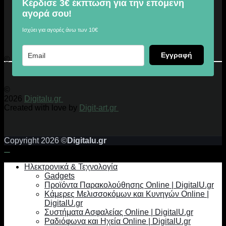
Κέρδισε 3€ έκπτωση για την επόμενη
αγορά σου!
Ισχύει για αγορές άνω των 10€
Εγγραφή
© 2026 Digitalu.gr
©
2026
Digitalu.gr
Created with love by
Digit-art.gr
Copyright 2026 ©
Digitalu.gr
Ηλεκτρονικά & Τεχνολογία
Gadgets
Προϊόντα Παρακολούθησης Online | DigitalU.gr
Κάμερες Μελισσοκόμων και Κυνηγών Online |
DigitalU.gr
Συστήματα Ασφαλείας Online | DigitalU.gr
Ραδιόφωνα και Ηχεία Online | DigitalU.gr