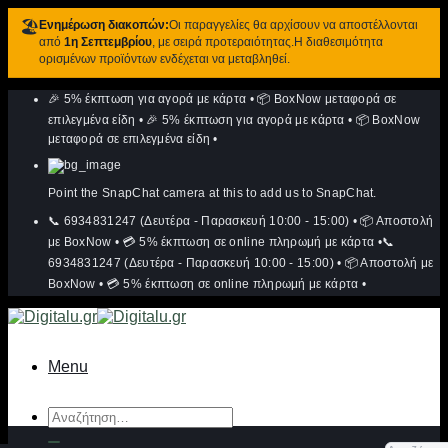
🏖️
Ενημέρωση διακοπών:
Οι παραγγελίες θα αρχίσουν να αποστέλλονται
από
1η Σεπτεμβρίου
, με σειρά προτεραιότητας.Η διαθεσιμότητα
ορισμένων προϊόντων ενδέχεται να μεταβληθεί.
Μετάβαση
🎉 5% έκπτωση για αγορά με κάρτα
•
📦 BoxNow μεταφορά σε
στο
περιεχόμενο
επιλεγμένα είδη
•
🎉 5% έκπτωση για αγορά με κάρτα
•
📦 BoxNow
μεταφορά σε επιλεγμένα είδη
•
Point the SnapChat camera at this to add us to SnapChat.
📞 6934831247 (Δευτέρα - Παρασκευή 10:00 - 15:00)
•
📦 Αποστολή
με BoxNow
•
💳 5% έκπτωση σε online πληρωμή με κάρτα
•
📞
6934831247 (Δευτέρα - Παρασκευή 10:00 - 15:00)
•
📦 Αποστολή με
BoxNow
•
💳 5% έκπτωση σε online πληρωμή με κάρτα
•
Menu
Αναζήτηση
για: