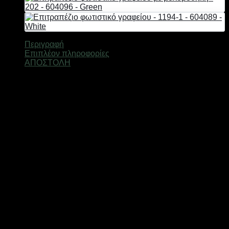
Περιγραφή
Επιπλέον πληροφορίες
ΑΠΟΣΤΟΛΗ
LED Ηλιακό Φωτιστικό Κήπου 1,5W, Αδιάβροχο, με
ειδικό πάσσαλο τοποθέτησης.
Χαρακτηριστικά:
Χρώμα φωτισμού: πολύχρωμο (κόκκινο-μπλε-πράσινο-μωβ-
λευκό)
Πλήκτρο επιλογής χρώματος φωτισμού στο πίσω μέρος του
πάνελ
Σταθερός φωτισμός – δεν διαθέτει προγράμματα.
Ισχύς: 1.5W
Voltage 6V
Φωτεινότητα 600 Lumens
Μοίρες 180º
Διάρκεια Ζωής 25.000h
Μπαταρία: Lithium 18650 3.7V 2200mAh
Θερμοκρασία -20°C / +40°C
Στεγανότητα IP65