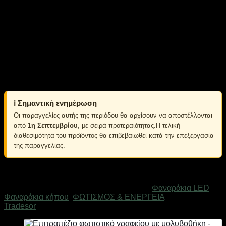
Στεγανότητα IP65
Χρόνος φωτισμού: έως 8 ώρες
Χρόνος φόρτισης 6-8 ώρες σε ηλιοφάνεια
CRI Ra > 80
Πιστοποίηση CE, RoHs
Διαστάσεις προβολέα: 11.5 x 9.5cm
Διαστάσεις πάνελ: 14.5 x 9cm
Μήκος πασσάλου: 18.5cm
ℹ️ Σημαντική ενημέρωση
Οι παραγγελίες αυτής της περιόδου θα αρχίσουν να αποστέλλονται
από
1η Σεπτεμβρίου
, με σειρά προτεραιότητας.Η τελική
διαθεσιμότητα του προϊόντος θα επιβεβαιωθεί κατά την επεξεργασία
της παραγγελίας.
Εξαντλημένο
Κωδικός προϊόντος:
182714
Κατηγορίες:
Φαναράκια LED
,
Φαναράκια κήπου
,
ΦΩΤΙΣΜΟΣ & ΕΝΕΡΓΕΙΑ
Μάρκα:
Tradesor