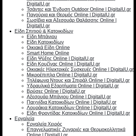
DigitalU.gr
Τσάντες και Ένδυση Outdoor Online | DigitalU.gr
Παγούρια και Θερμός Online | DigitalU.gr
Σωσίβια και Αξεσουάρ Θαλάσσης Online |
DigitalU.gr
Είδη Σπιτιού & Κατοικιδίων
Είδη Μπάνιου
Είδη Κατοικιδίων
Οικιακά Είδη Online
Smart Home Online
Είδη Ψύξης Online | DigitalU.gr
Είδη Κουζίνας Online | DigitalU.gr
Οικιακές Ηλεκτρικές Συσκευές Online | DigitalU.gr
Μικροέπιπλα Online | DigitalU.gr
Τηλέφωνα Ντους και Σπιράλ Online | DigitalU.gr
Υδραυλικά Εξαρτήματα Online | DigitalU.gr
Βρύσες Online | DigitalU.gr
Αξεσουάρ Μπάνιου Online | DigitalU.gr
Παιχνίδια Κατοικιδίων Online | DigitalU.gr
Λουράκια Κατοικιδίων Online | DigitalU.gr
Είδη Φροντίδας Κατοικιδίων Online | DigitalU.gr
Εργαλεία
Εργαλεία Χειρός
Επαγγελματικές Ζυγαριές και Θερμοκολλητικά
Online | DigitalU.gr