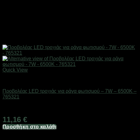
Quick View
Είδη φωτισμού & αναλώσιμα
Προβολέας LED τροχιάς για ράγα φωτισμού – 7W – 6500K –
765321
Διαθέσιμο από 1-3 ημέρες
11,16
€
Προσθήκη στο καλάθι