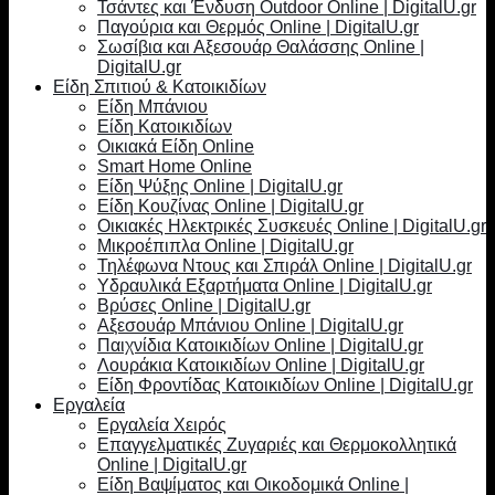
Τσάντες και Ένδυση Outdoor Online | DigitalU.gr
Παγούρια και Θερμός Online | DigitalU.gr
Σωσίβια και Αξεσουάρ Θαλάσσης Online |
DigitalU.gr
Είδη Σπιτιού & Κατοικιδίων
Είδη Μπάνιου
Είδη Κατοικιδίων
Οικιακά Είδη Online
Smart Home Online
Είδη Ψύξης Online | DigitalU.gr
Είδη Κουζίνας Online | DigitalU.gr
Οικιακές Ηλεκτρικές Συσκευές Online | DigitalU.gr
Μικροέπιπλα Online | DigitalU.gr
Τηλέφωνα Ντους και Σπιράλ Online | DigitalU.gr
Υδραυλικά Εξαρτήματα Online | DigitalU.gr
Βρύσες Online | DigitalU.gr
Αξεσουάρ Μπάνιου Online | DigitalU.gr
Παιχνίδια Κατοικιδίων Online | DigitalU.gr
Λουράκια Κατοικιδίων Online | DigitalU.gr
Είδη Φροντίδας Κατοικιδίων Online | DigitalU.gr
Εργαλεία
Εργαλεία Χειρός
Επαγγελματικές Ζυγαριές και Θερμοκολλητικά
Online | DigitalU.gr
Είδη Βαψίματος και Οικοδομικά Online |