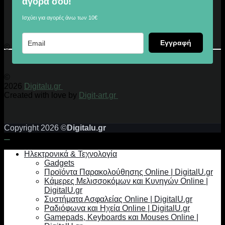
αγορά σου!
Ισχύει για αγορές άνω των 10€
Εγγραφή
© 2026 Digitalu.gr
©
2026
Digitalu.gr
Created with love by
Digit-art.gr
Copyright 2026 ©
Digitalu.gr
Ηλεκτρονικά & Τεχνολογία
Gadgets
Προϊόντα Παρακολούθησης Online | DigitalU.gr
Κάμερες Μελισσοκόμων και Κυνηγών Online |
DigitalU.gr
Συστήματα Ασφαλείας Online | DigitalU.gr
Ραδιόφωνα και Ηχεία Online | DigitalU.gr
Gamepads, Keyboards και Mouses Online |