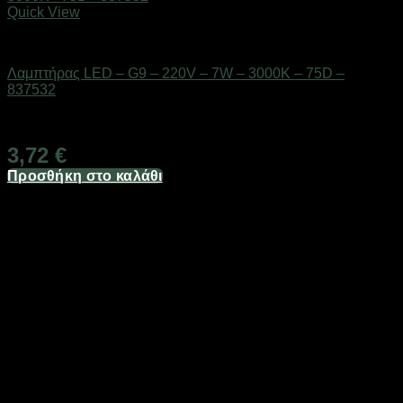
Quick View
Είδη φωτισμού & αναλώσιμα
Λαμπτήρας LED – G9 – 220V – 7W – 3000K – 75D –
837532
Διαθέσιμο από 1-3 ημέρες
3,72
€
Προσθήκη στο καλάθι