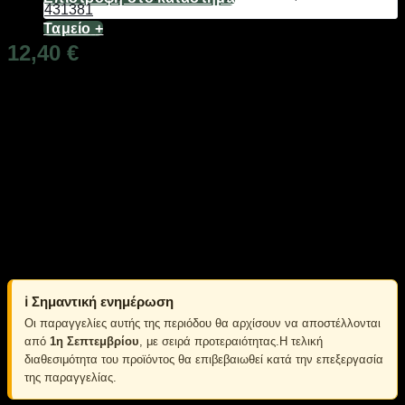
Ταμείο
+
12,40
€
Διαθέσιμο από 1-3 ημέρες
Ηλιακό φωτιστικό τοίχου, εξωτερικού χώρου με λαμπτήρες
LED στην άνω και κάτω πλευρά που δημιουργούν ένα
πανέμορφο εφέ φωτισμού στον τοίχο σας.
Τοποθετείται εύκολα χωρίς καλώδια. Χρώμα φωτισμού:
πολύχρωμο RGB. Χαρακτηριστικά: Αριθμός λαμπτήρων: 6,
Hλιακό πάνελ: 5.5V 650ma 2.5W glass polycrystalline,
Επαναφορτιζόμενη μπαταρία: 3,7V, Χρόνος φόρτισης: >8
ώρες σε ηλιοφάνεια, Αυτονομία μπαταρίας: έως 8 ώρες, LED
color: RGB, Υλικό: ABS, Στεγανότητα: IP65.
ℹ️ Σημαντική ενημέρωση
Οι παραγγελίες αυτής της περιόδου θα αρχίσουν να αποστέλλονται
από
1η Σεπτεμβρίου
, με σειρά προτεραιότητας.Η τελική
διαθεσιμότητα του προϊόντος θα επιβεβαιωθεί κατά την επεξεργασία
της παραγγελίας.