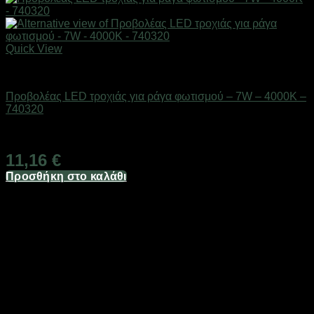
Quick View
Είδη φωτισμού & αναλώσιμα
Προβολέας LED τροχιάς για ράγα φωτισμού – 7W – 4000K –
740320
Διαθέσιμο από 1-3 ημέρες
11,16
€
Προσθήκη στο καλάθι