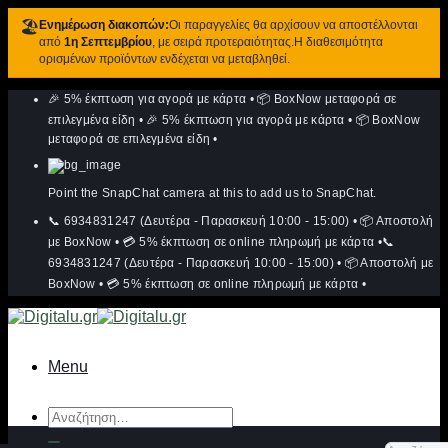
🏖️
Ενημέρωση διακοπών:
Οι παραγγελίες θα αρχίσουν να αποστέλλονται
από
1η Σεπτεμβρίου
, με σειρά προτεραιότητας.Η διαθεσιμότητα
ορισμένων προϊόντων ενδέχεται να μεταβληθεί.
Μετάβαση
🎉 5% έκπτωση για αγορά με κάρτα
•
📦 BoxNow μεταφορά σε
στο
περιεχόμενο
επιλεγμένα είδη
•
🎉 5% έκπτωση για αγορά με κάρτα
•
📦 BoxNow
μεταφορά σε επιλεγμένα είδη
•
Point the SnapChat camera at this to add us to SnapChat.
📞 6934831247 (Δευτέρα - Παρασκευή 10:00 - 15:00)
•
📦 Αποστολή
με BoxNow
•
💳 5% έκπτωση σε online πληρωμή με κάρτα
•
📞
6934831247 (Δευτέρα - Παρασκευή 10:00 - 15:00)
•
📦 Αποστολή με
BoxNow
•
💳 5% έκπτωση σε online πληρωμή με κάρτα
•
Menu
Αναζήτηση
για: