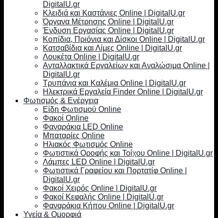
DigitalU.gr
Κλειδιά και Καστάνιες Online | DigitalU.gr
Όργανα Μέτρησης Online | DigitalU.gr
Ένδυση Εργασίας Online | DigitalU.gr
Κοπίδια, Πριόνια και Δίσκοι Online | DigitalU.gr
Κατσαβίδια και Λίμες Online | DigitalU.gr
Λουκέτα Online | DigitalU.gr
Ανταλλακτικά Εργαλείων και Αναλώσιμα Online |
DigitalU.gr
Τρυπάνια και Καλέμια Online | DigitalU.gr
Ηλεκτρικά Εργαλεία Finder Online | DigitalU.gr
Φωτισμός & Ενέργεια
Είδη Φωτισμού Online
Φακοί Online
Φαναράκια LED Online
Μπαταρίες Online
Ηλιακός Φωτισμός Online
Φωτιστικά Οροφής και Τοίχου Online | DigitalU.gr
Λάμπες LED Online | DigitalU.gr
Φωτιστικά Γραφείου και Πορτατίφ Online |
DigitalU.gr
Φακοί Χειρός Online | DigitalU.gr
Φακοί Κεφαλής Online | DigitalU.gr
Φαναράκια Κήπου Online | DigitalU.gr
Υγεία & Ομορφιά