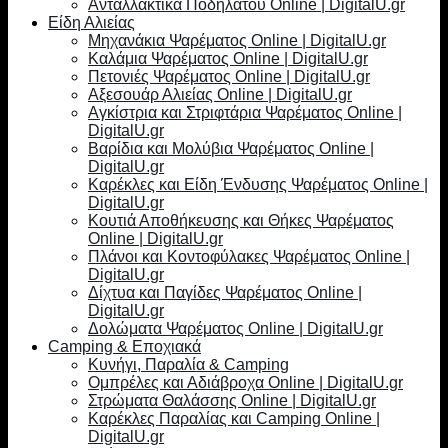
Ανταλλακτικά Ποδηλάτου Online | DigitalU.gr
Είδη Αλιείας
Μηχανάκια Ψαρέματος Online | DigitalU.gr
Καλάμια Ψαρέματος Online | DigitalU.gr
Πετονιές Ψαρέματος Online | DigitalU.gr
Αξεσουάρ Αλιείας Online | DigitalU.gr
Αγκίστρια και Στριφτάρια Ψαρέματος Online |
DigitalU.gr
Βαρίδια και Μολύβια Ψαρέματος Online |
DigitalU.gr
Καρέκλες και Είδη Ένδυσης Ψαρέματος Online |
DigitalU.gr
Κουτιά Αποθήκευσης και Θήκες Ψαρέματος
Online | DigitalU.gr
Πλάνοι και Κοντοφύλακες Ψαρέματος Online |
DigitalU.gr
Δίχτυα και Παγίδες Ψαρέματος Online |
DigitalU.gr
Δολώματα Ψαρέματος Online | DigitalU.gr
Camping & Εποχιακά
Κυνήγι, Παραλία & Camping
Ομπρέλες και Αδιάβροχα Online | DigitalU.gr
Στρώματα Θαλάσσης Online | DigitalU.gr
Καρέκλες Παραλίας και Camping Online |
DigitalU.gr