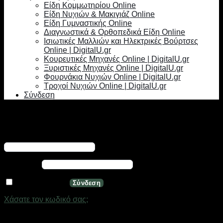
Είδη Κομμωτηρίου Online
Είδη Νυχιών & Μακιγιάζ Online
Είδη Γυμναστικής Online
Διαγνωστικά & Ορθοπεδικά Είδη Online
Ισιωτικές Μαλλιών και Ηλεκτρικές Βούρτσες
Online | DigitalU.gr
Κουρευτικές Μηχανές Online | DigitalU.gr
Ξυριστικές Μηχανές Online | DigitalU.gr
Φουρνάκια Νυχιών Online | DigitalU.gr
Τροχοί Νυχιών Online | DigitalU.gr
Σύνδεση
Σύνδεση
Απαιτείται
Όνομα χρήστη ή διεύθυνση email
*
Απαιτείται
Κωδικός
*
Να με θυμάσαι
Σύνδεση
Χάσατε τον κωδικό σας;
Εγγραφή