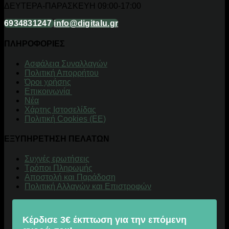
ΔΕΥΤΕΡΑ-ΠΑΡΑΣΚΕΥΗ 09:00-17:00
6934831247
info@digitalu.gr
ΠΛΗΡΟΦΟΡΙΕΣ
Aσφάλεια Συναλλαγών
Πολιτική Απορρήτου
Όροι χρήσης
Επικοινωνία
Νέα
Χάρτης Ιστοσελίδας
Πολιτική Cookies (ΕΕ)
ΕΞΥΠΗΡΕΤΗΣΗ ΠΕΛΑΤΩΝ
Συχνές ερωτήσεις
Τρόποι Πληρωμής
Αποστολή και Παράδοση
Πολιτική Αλλαγών και Επιστροφών
Κέρδισε 3€ έκπτωση για την επόμενη