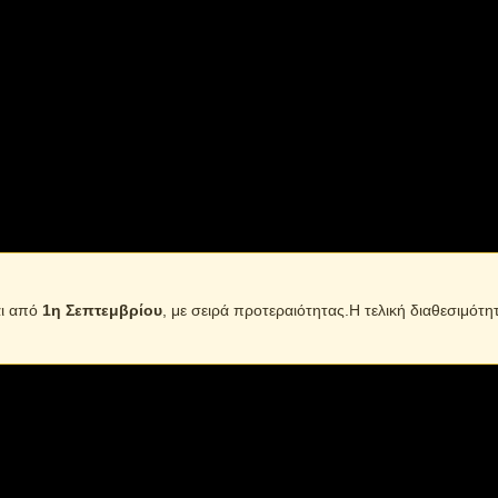
ση)
μετά από 20 sec
μόλις εντοπιστεί κίνηση
αι από
1η Σεπτεμβρίου
, με σειρά προτεραιότητας.Η τελική διαθεσιμότη