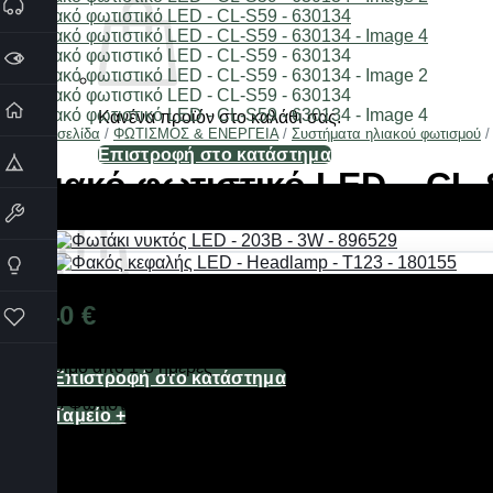
Κανένα προϊόν στο καλάθι σας.
Αρχική σελίδα
/
ΦΩΤΙΣΜΟΣ & ΕΝΕΡΓΕΙΑ
/
Συστήματα ηλιακού φωτισμού
/
Επιστροφή στο κατάστημα
Ηλιακό φωτιστικό LED – CL-
Καλάθι
12,40
€
Κανένα προϊόν στο καλάθι σας.
Διαθέσιμο από 1-3 ημέρες
Επιστροφή στο κατάστημα
Ηλιακό Φωτιστικό LED CL-S59, Επιτοίχιας Τοποθέτησης με Τη
Ταμείο
+
Ηλιακός προβολέας LED, επιτοίχιος, με αισθητήρα κίνησης, σ
43 λυχνίες LED λευκού φωτισμού, 8 κόκκινου και 8 μπλε.