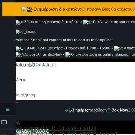
Ενημέρωση διακοπών:
Οι παραγγελίες θα αρχίσου
Μετάβαση
5% έκπτωση για αγορά με κάρτα
•
BoxNow μεταφορά σε επι
στο
περιεχόμενο
Point the SnapChat camera at this to add us to SnapChat.
6934831247 (Δευτέρα - Παρασκευή 10:00 - 15:00)
•
Αποστ
Αποστολή με BoxNow
•
5% έκπτωση σε online πληρωμή με
Menu
Αναζήτηση
για:
1-3 ημέρες
παράδοση
Box Now
2.0
Σύνδεση
ΦΙΛΤΡΑ
Καλάθι /
0,00
€