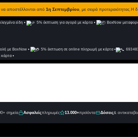
ν να αποστέλλονται από
1η Σεπτεμβρίου
, με σειρά προτεραιότητας.Η 
λεγμένα είδη
•
5% έκπτωση για αγορά με κάρτα
•
BoxNow μεταφορά 
ολή με BoxNow
•
5% έκπτωση σε online πληρωμή με κάρτα
•
693483
 κάρτα
•
00+ σημεία
Ασφαλείς
πληρωμές
13.000+
προϊόντα
Δόσεις
& αντικαταβο