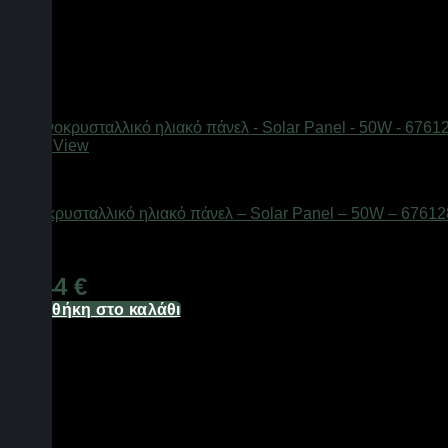
Quick View
Ηλιακά πάνελ
Μονοκρυσταλλικό ηλιακό πάνελ – Solar Panel – 50W – 67612
Διαθέσιμο από 1-3 ημέρες
69,44
€
Προσθήκη στο καλάθι