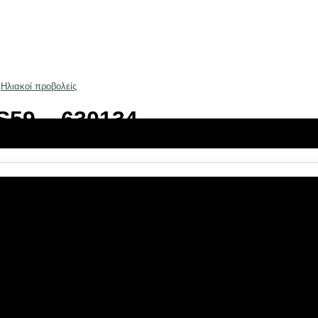
Ηλιακοί προβολείς
S59 – 630134
λεχειριστήριο
ε πρακτικό μέγεθος που μπορεί να τοποθετηθεί παντού.