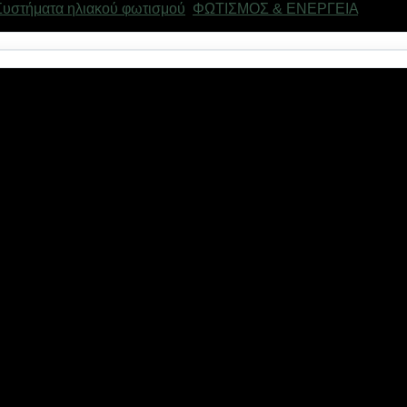
Συστήματα ηλιακού φωτισμού
,
ΦΩΤΙΣΜΟΣ & ΕΝΕΡΓΕΙΑ
Μάρκα
λεχειριστήριο
ε πρακτικό μέγεθος που μπορεί να τοποθετηθεί παντού.
ση)
μετά από 20 sec
μόλις εντοπιστεί κίνηση