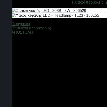
Κωδικός προϊόντος:
630134
Κατηγορίες:
Ηλιακοί προβολείς
,
CL-
S59
-
630134
ποσότητα
Περιγραφή
Επιπλέον πληροφορίες
ΑΠΟΣΤΟΛΗ
Ηλιακό Φωτιστικό LED CL-S59, Επιτοίχιας Τοποθέτησης με Τη
Ηλιακός προβολέας LED, επιτοίχιος, με αισθητήρα κίνησης, σ
43 λυχνίες LED λευκού φωτισμού, 8 κόκκινου και 8 μπλε.
Ηλιακό πάνελ 3W
Μπαταρία Λιθίου 3.7V, 2400mAh
Εύρος εντοπισμού αισθητήρα κίνησης: έως 5m, 120 μοίρες
Χρόνος φόρτισης: 8 ώρες σε ηλιοφάνεια
Αυτονομία μπαταρίας: έως και 10 ώρες (αναλόγως με την χρή
Τηλεχειριστήριο
Διαστάσεις: 20 x 9 x 4cm
3 λειτουργίες:
1 . Ενεργοποίηση με εντοπισμό κίνησης και απενεργοποίηση 
2. Ενεργοποιημένος σε χαμηλό φωτισμό και έντονος φωτισμός 