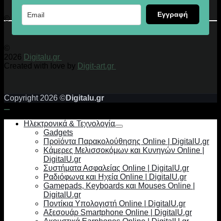
Εγγραφή
© 2026 Digitalu.gr
©
2026
Digitalu.gr
Created with love by
Digit-art.gr
Copyright 2026 ©
Digitalu.gr
Ηλεκτρονικά & Τεχνολογία
Gadgets
Προϊόντα Παρακολούθησης Online | DigitalU.gr
Κάμερες Μελισσοκόμων και Κυνηγών Online |
DigitalU.gr
Συστήματα Ασφαλείας Online | DigitalU.gr
Ραδιόφωνα και Ηχεία Online | DigitalU.gr
Gamepads, Keyboards και Mouses Online |
DigitalU.gr
Ποντίκια Υπολογιστή Online | DigitalU.gr
Αξεσουάρ Smartphone Online | DigitalU.gr