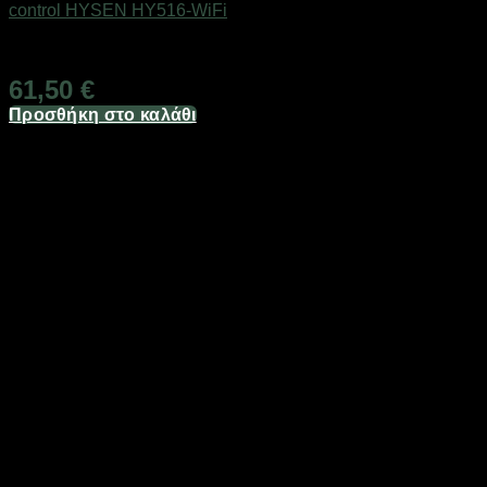
control HYSEN HY516-WiFi
Άμεσα Διαθέσιμο
61,50
€
Προσθήκη στο καλάθι