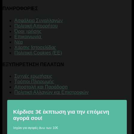
ΠΛΗΡΟΦΟΡΙΕΣ
Aσφάλεια Συναλλαγών
Πολιτική Απορρήτου
Όροι χρήσης
Επικοινωνία
Νέα
Χάρτης Ιστοσελίδας
Πολιτική Cookies (ΕΕ)
ΕΞΥΠΗΡΕΤΗΣΗ ΠΕΛΑΤΩΝ
Συχνές ερωτήσεις
Τρόποι Πληρωμής
Αποστολή και Παράδοση
Πολιτική Αλλαγών και Επιστροφών
Κέρδισε 3€ έκπτωση για την επόμενη
αγορά σου!
Ισχύει για αγορές άνω των 10€