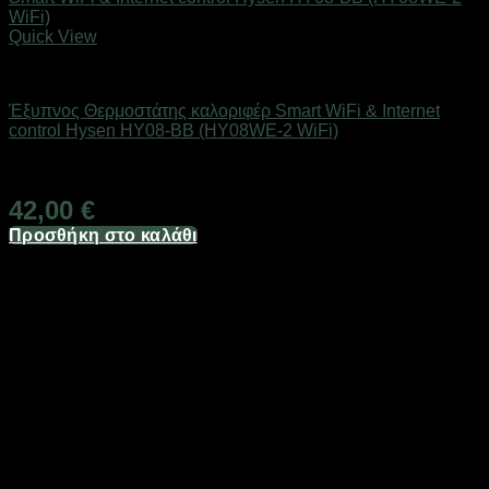
Quick View
SMART HOME
Έξυπνος Θερμοστάτης καλοριφέρ Smart WiFi & Internet
control Hysen HY08-BB (HY08WE-2 WiFi)
Άμεσα Διαθέσιμο
42,00
€
Προσθήκη στο καλάθι