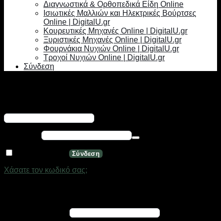
Διαγνωστικά & Ορθοπεδικά Είδη Online
Ισιωτικές Μαλλιών και Ηλεκτρικές Βούρτσες
Online | DigitalU.gr
Κουρευτικές Μηχανές Online | DigitalU.gr
Ξυριστικές Μηχανές Online | DigitalU.gr
Φουρνάκια Νυχιών Online | DigitalU.gr
Τροχοί Νυχιών Online | DigitalU.gr
Σύνδεση
Σύνδεση
Απαιτείται
Όνομα χρήστη ή διεύθυνση email
*
Απαιτείται
Κωδικός
*
Να με θυμάσαι
Σύνδεση
Χάσατε τον κωδικό σας;
Εγγραφή
Απαιτείται
Διεύθυνση email
*