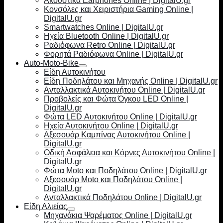
Ακουστικά Earphones Online | DigitalU.gr
Κονσόλες και Χειριστήρια Gaming Online |
DigitalU.gr
Smartwatches Online | DigitalU.gr
Ηχεία Bluetooth Online | DigitalU.gr
Ραδιόφωνα Retro Online | DigitalU.gr
Φορητά Ραδιόφωνα Online | DigitalU.gr
Auto-Moto-Bike
Είδη Αυτοκινήτου
Είδη Ποδηλάτου και Μηχανής Online | DigitalU.gr
Ανταλλακτικά Αυτοκινήτου Online | DigitalU.gr
Προβολείς και Φώτα Όγκου LED Online |
DigitalU.gr
Φώτα LED Αυτοκινήτου Online | DigitalU.gr
Ηχεία Αυτοκινήτου Online | DigitalU.gr
Αξεσουάρ Καμπίνας Αυτοκινήτου Online |
DigitalU.gr
Οδική Ασφάλεια και Κόρνες Αυτοκινήτου Online |
DigitalU.gr
Φώτα Moto και Ποδηλάτου Online | DigitalU.gr
Αξεσουάρ Moto και Ποδηλάτου Online |
DigitalU.gr
Ανταλλακτικά Ποδηλάτου Online | DigitalU.gr
Είδη Αλιείας
Μηχανάκια Ψαρέματος Online | DigitalU.gr