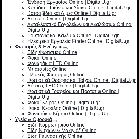
Ένδυση Εργασίας Online | DigitalU.gr
Κοπίδια, Πριόνια και Δίσκοι Online | DigitalU.gr
Κατσαβίδια και Λίμες Online | DigitalU.gr
Λουκέτα Online | DigitalU.gr
Ανταλλακτικά Εργαλείων και Αναλώσιμα Online |
DigitalU.gr
Τρυπάνια και Καλέμια Online | DigitalU.gr
Ηλεκτρικά Εργαλεία Finder Online | DigitalU.gr
Φωτισμός & Ενέργεια
Είδη Φωτισμού Online
Φακοί Online
Φαναράκια LED Online
Μπαταρίες Online
Ηλιακός Φωτισμός Online
Φωτιστικά Οροφής και Τοίχου Online | DigitalU.gr
Λάμπες LED Online | DigitalU.gr
Φωτιστικά Γραφείου και Πορτατίφ Online |
DigitalU.gr
Φακοί Χειρός Online | DigitalU.gr
Φακοί Κεφαλής Online | DigitalU.gr
Φαναράκια Κήπου Online | DigitalU.gr
Υγεία & Ομορφιά
Είδη Κομμωτηρίου Online
Είδη Νυχιών & Μακιγιάζ Online
Είδη Γυμναστικής Online