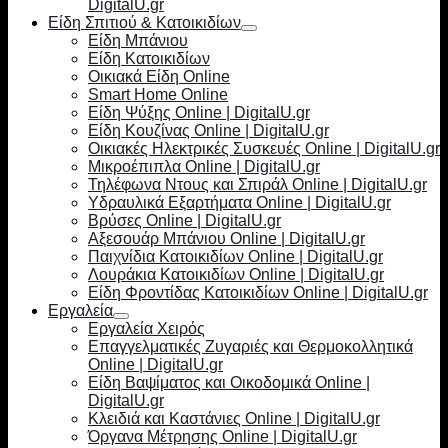
DigitalU.gr
Είδη Σπιτιού & Κατοικιδίων
Είδη Μπάνιου
Είδη Κατοικιδίων
Οικιακά Είδη Online
Smart Home Online
Είδη Ψύξης Online | DigitalU.gr
Είδη Κουζίνας Online | DigitalU.gr
Οικιακές Ηλεκτρικές Συσκευές Online | DigitalU.gr
Μικροέπιπλα Online | DigitalU.gr
Τηλέφωνα Ντους και Σπιράλ Online | DigitalU.gr
Υδραυλικά Εξαρτήματα Online | DigitalU.gr
Βρύσες Online | DigitalU.gr
Αξεσουάρ Μπάνιου Online | DigitalU.gr
Παιχνίδια Κατοικιδίων Online | DigitalU.gr
Λουράκια Κατοικιδίων Online | DigitalU.gr
Είδη Φροντίδας Κατοικιδίων Online | DigitalU.gr
Εργαλεία
Εργαλεία Χειρός
Επαγγελματικές Ζυγαριές και Θερμοκολλητικά
Online | DigitalU.gr
Είδη Βαψίματος και Οικοδομικά Online |
DigitalU.gr
Κλειδιά και Καστάνιες Online | DigitalU.gr
Όργανα Μέτρησης Online | DigitalU.gr