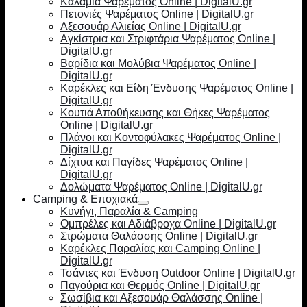
Καλάμια Ψαρέματος Online | DigitalU.gr
Πετονιές Ψαρέματος Online | DigitalU.gr
Αξεσουάρ Αλιείας Online | DigitalU.gr
Αγκίστρια και Στριφτάρια Ψαρέματος Online |
DigitalU.gr
Βαρίδια και Μολύβια Ψαρέματος Online |
DigitalU.gr
Καρέκλες και Είδη Ένδυσης Ψαρέματος Online |
DigitalU.gr
Κουτιά Αποθήκευσης και Θήκες Ψαρέματος
Online | DigitalU.gr
Πλάνοι και Κοντοφύλακες Ψαρέματος Online |
DigitalU.gr
Δίχτυα και Παγίδες Ψαρέματος Online |
DigitalU.gr
Δολώματα Ψαρέματος Online | DigitalU.gr
Camping & Εποχιακά
Κυνήγι, Παραλία & Camping
Ομπρέλες και Αδιάβροχα Online | DigitalU.gr
Στρώματα Θαλάσσης Online | DigitalU.gr
Καρέκλες Παραλίας και Camping Online |
DigitalU.gr
Τσάντες και Ένδυση Outdoor Online | DigitalU.gr
Παγούρια και Θερμός Online | DigitalU.gr
Σωσίβια και Αξεσουάρ Θαλάσσης Online |