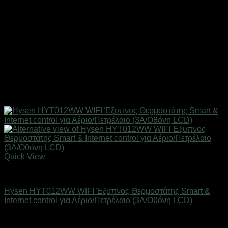
Quick View
SMART HOME
Hysen HYT012WW WIFI Έξυπνος Θερμοστάτης Smart &
Internet control για Αέριο/Πετρέλαιο (3A/Οθόνη LCD)
Άμεσα Διαθέσιμο