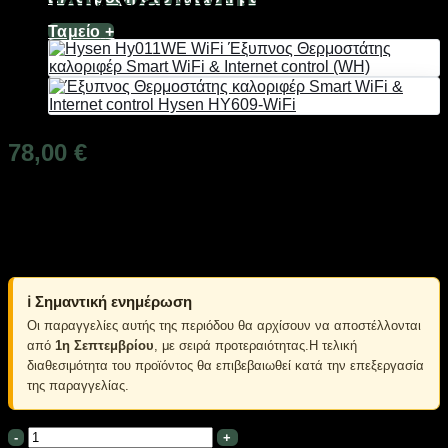
Ταμείο
+
78,00
€
Άμεσα Διαθέσιμο
Hysen HY818 WIFI Ασύρματος Θερμοστάτης WiFi & Internet
control Για Αντλία Θερμότητας
ℹ️ Σημαντική ενημέρωση
Οι παραγγελίες αυτής της περιόδου θα αρχίσουν να αποστέλλονται
από
1η Σεπτεμβρίου
, με σειρά προτεραιότητας.Η τελική
διαθεσιμότητα του προϊόντος θα επιβεβαιωθεί κατά την επεξεργασία
της παραγγελίας.
Hysen