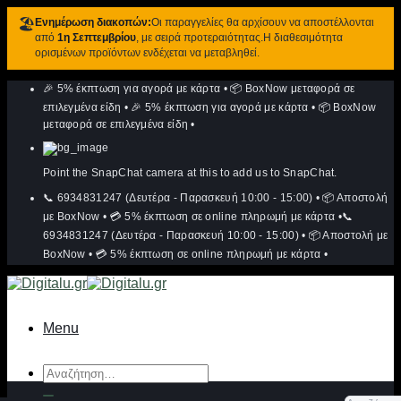
🏖️
Ενημέρωση διακοπών:
Οι παραγγελίες θα αρχίσουν να αποστέλλονται
από
1η Σεπτεμβρίου
, με σειρά προτεραιότητας.Η διαθεσιμότητα
ορισμένων προϊόντων ενδέχεται να μεταβληθεί.
Μετάβαση
🎉 5% έκπτωση για αγορά με κάρτα
•
📦 BoxNow μεταφορά σε
στο
περιεχόμενο
επιλεγμένα είδη
•
🎉 5% έκπτωση για αγορά με κάρτα
•
📦 BoxNow
μεταφορά σε επιλεγμένα είδη
•
Point the SnapChat camera at this to add us to SnapChat.
📞 6934831247 (Δευτέρα - Παρασκευή 10:00 - 15:00)
•
📦 Αποστολή
με BoxNow
•
💳 5% έκπτωση σε online πληρωμή με κάρτα
•
📞
6934831247 (Δευτέρα - Παρασκευή 10:00 - 15:00)
•
📦 Αποστολή με
BoxNow
•
💳 5% έκπτωση σε online πληρωμή με κάρτα
•
Menu
Αναζήτηση
για: