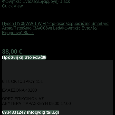
Quick View
SMART HOME
Hysen HY08WW-1 WIFI Ψηφιακός Θερμοστάτης Smart για
Αέριο/Πετρέλαιο (3A/Οθόνη Led/Φωνητικές Εντολές/
Εφαρμογή) Black
Άμεσα Διαθέσιμο
38,00
€
Προσθήκη στο καλάθι
6ΗΣ ΟΚΤΩΒΡΙΟΥ 151
ΕΛΑΣΣΟΝΑ 40200
ΩΡΕΣ ΕΠΙΚΟΙΝΩΝΙΑΣ
ΔΕΥΤΕΡΑ-ΠΑΡΑΣΚΕΥΗ 09:00-17:00
6934831247
info@digitalu.gr