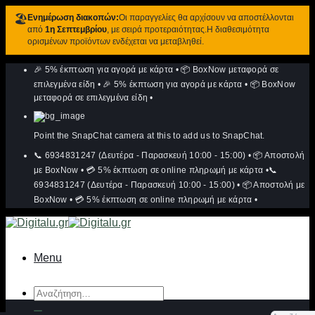
🏖️
Ενημέρωση διακοπών:
Οι παραγγελίες θα αρχίσουν να αποστέλλονται
από
1η Σεπτεμβρίου
, με σειρά προτεραιότητας.Η διαθεσιμότητα
ορισμένων προϊόντων ενδέχεται να μεταβληθεί.
Μετάβαση
🎉 5% έκπτωση για αγορά με κάρτα
•
📦 BoxNow μεταφορά σε
στο
περιεχόμενο
επιλεγμένα είδη
•
🎉 5% έκπτωση για αγορά με κάρτα
•
📦 BoxNow
μεταφορά σε επιλεγμένα είδη
•
Point the SnapChat camera at this to add us to SnapChat.
📞 6934831247 (Δευτέρα - Παρασκευή 10:00 - 15:00)
•
📦 Αποστολή
με BoxNow
•
💳 5% έκπτωση σε online πληρωμή με κάρτα
•
📞
6934831247 (Δευτέρα - Παρασκευή 10:00 - 15:00)
•
📦 Αποστολή με
BoxNow
•
💳 5% έκπτωση σε online πληρωμή με κάρτα
•
Menu
Αναζήτηση
για: