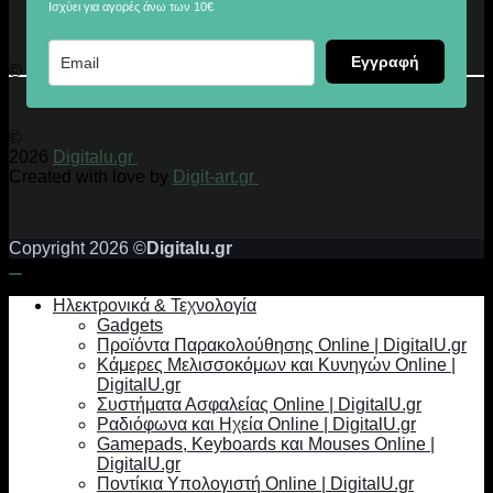
Ισχύει για αγορές άνω των 10€
Εγγραφή
© 2026 Digitalu.gr
©
2026
Digitalu.gr
Created with love by
Digit-art.gr
Copyright 2026 ©
Digitalu.gr
Ηλεκτρονικά & Τεχνολογία
Gadgets
Προϊόντα Παρακολούθησης Online | DigitalU.gr
Κάμερες Μελισσοκόμων και Κυνηγών Online |
DigitalU.gr
Συστήματα Ασφαλείας Online | DigitalU.gr
Ραδιόφωνα και Ηχεία Online | DigitalU.gr
Gamepads, Keyboards και Mouses Online |
DigitalU.gr
Ποντίκια Υπολογιστή Online | DigitalU.gr