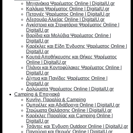
Μηχανάκια Ψαρέματος Online | DigitalU.gr
Καλάμια Ψαρέματος Online | DigitalU.gr
Πετονιές Ψαρέματος Online | DigitalU.gr
Αξεσουάρ Αλιείας Online | DigitalU.gr
Αγκίστρια και Στριφτάρια Ψαρέματος Online |
DigitalU.gr
Βαρίδια και Μολύβια Ψαρέματος Online |
DigitalU.gr
Καρέκλες και Είδη Ένδυσης Ψαρέματος Online |
DigitalU.gr
Κουτιά Αποθήκευσης και Θήκες Ψαρέματος
Online | DigitalU.gr
Πλάνοι και Κοντοφύλακες Ψαρέματος Online |
DigitalU.gr
Δίχτυα και Παγίδες Ψαρέματος Online |
DigitalU.gr
Δολώματα Ψαρέματος Online | DigitalU.gr
Camping & Εποχιακά
Κυνήγι, Παραλία & Camping
Ομπρέλες και Αδιάβροχα Online | DigitalU.gr
Στρώματα Θαλάσσης Online | DigitalU.gr
Καρέκλες Παραλίας και Camping Online |
DigitalU.gr
Τσάντες και Ένδυση Outdoor Online | DigitalU.gr
Παγούρια και Θερμός Online | DigitalU.gr