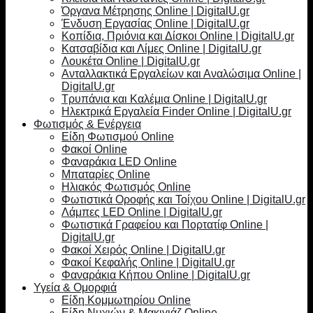
Όργανα Μέτρησης Online | DigitalU.gr
Ένδυση Εργασίας Online | DigitalU.gr
Κοπίδια, Πριόνια και Δίσκοι Online | DigitalU.gr
Κατσαβίδια και Λίμες Online | DigitalU.gr
Λουκέτα Online | DigitalU.gr
Ανταλλακτικά Εργαλείων και Αναλώσιμα Online |
DigitalU.gr
Τρυπάνια και Καλέμια Online | DigitalU.gr
Ηλεκτρικά Εργαλεία Finder Online | DigitalU.gr
Φωτισμός & Ενέργεια
Είδη Φωτισμού Online
Φακοί Online
Φαναράκια LED Online
Μπαταρίες Online
Ηλιακός Φωτισμός Online
Φωτιστικά Οροφής και Τοίχου Online | DigitalU.gr
Λάμπες LED Online | DigitalU.gr
Φωτιστικά Γραφείου και Πορτατίφ Online |
DigitalU.gr
Φακοί Χειρός Online | DigitalU.gr
Φακοί Κεφαλής Online | DigitalU.gr
Φαναράκια Κήπου Online | DigitalU.gr
Υγεία & Ομορφιά
Είδη Κομμωτηρίου Online
Είδη Νυχιών & Μακιγιάζ Online