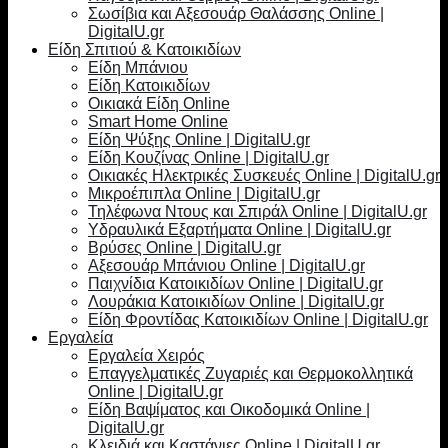
Σωσίβια και Αξεσουάρ Θαλάσσης Online |
DigitalU.gr
Είδη Σπιτιού & Κατοικιδίων
Είδη Μπάνιου
Είδη Κατοικιδίων
Οικιακά Είδη Online
Smart Home Online
Είδη Ψύξης Online | DigitalU.gr
Είδη Κουζίνας Online | DigitalU.gr
Οικιακές Ηλεκτρικές Συσκευές Online | DigitalU.gr
Μικροέπιπλα Online | DigitalU.gr
Τηλέφωνα Ντους και Σπιράλ Online | DigitalU.gr
Υδραυλικά Εξαρτήματα Online | DigitalU.gr
Βρύσες Online | DigitalU.gr
Αξεσουάρ Μπάνιου Online | DigitalU.gr
Παιχνίδια Κατοικιδίων Online | DigitalU.gr
Λουράκια Κατοικιδίων Online | DigitalU.gr
Είδη Φροντίδας Κατοικιδίων Online | DigitalU.gr
Εργαλεία
Εργαλεία Χειρός
Επαγγελματικές Ζυγαριές και Θερμοκολλητικά
Online | DigitalU.gr
Είδη Βαψίματος και Οικοδομικά Online |
DigitalU.gr
Κλειδιά και Καστάνιες Online | DigitalU.gr