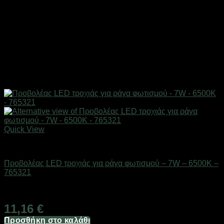
Quick View
Είδη φωτισμού & αναλώσιμα
Προβολέας LED τροχιάς για ράγα φωτισμού – 7W – 6500K –
765321
Διαθέσιμο από 1-3 ημέρες
11,16
€
Προσθήκη στο καλάθι