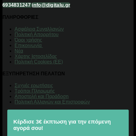
6934831247
info@digitalu.gr
ΠΛΗΡΟΦΟΡΙΕΣ
Aσφάλεια Συναλλαγών
Πολιτική Απορρήτου
Όροι χρήσης
Επικοινωνία
Νέα
Χάρτης Ιστοσελίδας
Πολιτική Cookies (ΕΕ)
ΕΞΥΠΗΡΕΤΗΣΗ ΠΕΛΑΤΩΝ
Συχνές ερωτήσεις
Τρόποι Πληρωμής
Αποστολή και Παράδοση
Πολιτική Αλλαγών και Επιστροφών
Κέρδισε 3€ έκπτωση για την επόμενη
αγορά σου!