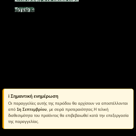
Επαναφορτιζόμενος προβολέας κεφαλής LED, με ισχυρό
Ταμείο
+
φωτισμό και μεγάλη αυτονομία μπαταρίας, κατάλληλος για
επαγγελματική χρήση. Είναι κατασκευασμένος από πλαστικό
ABS με μέγιστη ανθεκτικότητα.
2000 Lumens
4 επίπεδα φωτισμού
Περιστρεφόμενη κεφαλή 180°
Eνσωματωμένη επαναφορτιζόμενη μπαταρία Λιθίου.
Φορτίζει με καλώδιο USB (περιλαμβάνεται).
Ρυθμιζόμενο λουρί εφαρμογής.
Waterproof grade:
IPX4
Διάμετρος φακού: 180mm
Πλάτος (απο μπρος προς πίσω μαζί με φακό): 290mm
Βάρος: 460g
ℹ️ Σημαντική ενημέρωση
Οι παραγγελίες αυτής της περιόδου θα αρχίσουν να αποστέλλονται
από
1η Σεπτεμβρίου
, με σειρά προτεραιότητας.Η τελική
διαθεσιμότητα του προϊόντος θα επιβεβαιωθεί κατά την επεξεργασία
της παραγγελίας.