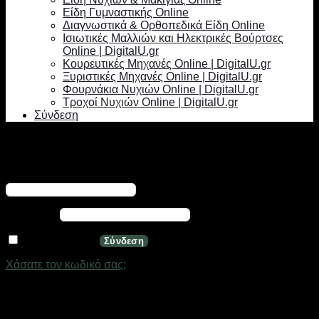
Είδη Γυμναστικής Online
Διαγνωστικά & Ορθοπεδικά Είδη Online
Ισιωτικές Μαλλιών και Ηλεκτρικές Βούρτσες
Online | DigitalU.gr
Κουρευτικές Μηχανές Online | DigitalU.gr
Ξυριστικές Μηχανές Online | DigitalU.gr
Φουρνάκια Νυχιών Online | DigitalU.gr
Τροχοί Νυχιών Online | DigitalU.gr
Σύνδεση
Σύνδεση
Απαιτείται
Όνομα χρήστη ή διεύθυνση email
*
Απαιτείται
Κωδικός
*
Να με θυμάσαι
Σύνδεση
Χάσατε τον κωδικό σας;
Εγγραφή