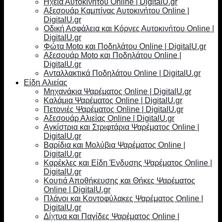
Ηχεία Αυτοκινήτου Online | DigitalU.gr
Αξεσουάρ Καμπίνας Αυτοκινήτου Online |
DigitalU.gr
Οδική Ασφάλεια και Κόρνες Αυτοκινήτου Online |
DigitalU.gr
Φώτα Moto και Ποδηλάτου Online | DigitalU.gr
Αξεσουάρ Moto και Ποδηλάτου Online |
DigitalU.gr
Ανταλλακτικά Ποδηλάτου Online | DigitalU.gr
Είδη Αλιείας
Μηχανάκια Ψαρέματος Online | DigitalU.gr
Καλάμια Ψαρέματος Online | DigitalU.gr
Πετονιές Ψαρέματος Online | DigitalU.gr
Αξεσουάρ Αλιείας Online | DigitalU.gr
Αγκίστρια και Στριφτάρια Ψαρέματος Online |
DigitalU.gr
Βαρίδια και Μολύβια Ψαρέματος Online |
DigitalU.gr
Καρέκλες και Είδη Ένδυσης Ψαρέματος Online |
DigitalU.gr
Κουτιά Αποθήκευσης και Θήκες Ψαρέματος
Online | DigitalU.gr
Πλάνοι και Κοντοφύλακες Ψαρέματος Online |
DigitalU.gr
Δίχτυα και Παγίδες Ψαρέματος Online |