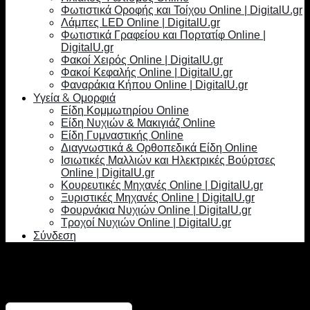
Φωτιστικά Οροφής και Τοίχου Online | DigitalU.gr
Λάμπες LED Online | DigitalU.gr
Φωτιστικά Γραφείου και Πορτατίφ Online |
DigitalU.gr
Φακοί Χειρός Online | DigitalU.gr
Φακοί Κεφαλής Online | DigitalU.gr
Φαναράκια Κήπου Online | DigitalU.gr
Υγεία & Ομορφιά
Είδη Κομμωτηρίου Online
Είδη Νυχιών & Μακιγιάζ Online
Είδη Γυμναστικής Online
Διαγνωστικά & Ορθοπεδικά Είδη Online
Ισιωτικές Μαλλιών και Ηλεκτρικές Βούρτσες
Online | DigitalU.gr
Κουρευτικές Μηχανές Online | DigitalU.gr
Ξυριστικές Μηχανές Online | DigitalU.gr
Φουρνάκια Νυχιών Online | DigitalU.gr
Τροχοί Νυχιών Online | DigitalU.gr
Σύνδεση
Σύνδεση
Απαιτείται
Όνομα χρήστη ή διεύθυνση email
*