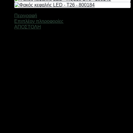
179074
ποσότητα
Περιγραφή
Επιπλέον πληροφορίες
ΑΠΟΣΤΟΛΗ
Επαναφορτιζόμενος προβολέας κεφαλής LED, με ισχυρό
φωτισμό 5 πομπών και μεγάλη αυτονομία μπαταρίας,
κατάλληλος για επαγγελματική χρήση. Είναι
κατασκευασμένος από πλαστικό ABS με μέγιστη
ανθεκτικότητα. Με ενσωματωμένη επαναφορτιζόμενη
μπαταρία Λιθίου. 3 πομποί ψυχρού φωτισμού και 2 θερμού.
Φορτίζει με καλώδιο USB (περιλαμβάνεται). Διαστάσεις
φακού: 8.3×5.6×5.7cm. Χρόνος ζωής: 10.000 ώρες
Βάρος
0,4 κ.
Χρώμα
size
Ελτά courier πόρτα πόρτα 3,50€ (έως 2 kg)Easy mail 3.20€
(έως 2 kg)Box now 2€ ανεξαρτήτου μεγέθους( δεν
αποστέλλονται παραγγελίες με όγκο συσκευασίας
μεγαλύτερο από: (Υ: 36 cm, Β: 45 cm, Μ: 60 cm)Τα προϊόντα
αποστέλλονται με τις εταιρείες ταχυμεταφορών Ελτά courier
πόρτα πόρτα,Easymail, Box now σε όλη την Ελλάδα. Οι