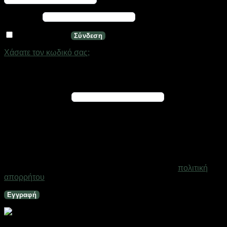
Απαιτείται
Κωδικός
*
Να με θυμάσαι
Σύνδεση
Χάσατε τον κωδικό σας;
Εγγραφή
Απαιτείται
Διεύθυνση email
*
Ένας σύνδεσμος για να ορίσετε νέο κωδικό πρόσβασης θα
σταλεί στη διεύθυνση email σας
Τα προσωπικά σας δεδομένα θα χρησιμοποιηθούν για την
υποστήριξη της εμπειρίας σας σε ολόκληρο τον ιστότοπο, για
τη διαχείριση της πρόσβασης στο λογαριασμό σας και για
άλλους σκοπούς που περιγράφονται στη σελίδα
πολιτική
απορρήτου
.
Εγγραφή
Φακός κεφαλής LED – 815-1 – 179074