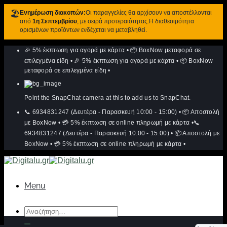
🏖️
Ενημέρωση διακοπών:
Οι παραγγελίες θα αρχίσουν να αποστέλλονται
από
1η Σεπτεμβρίου
, με σειρά προτεραιότητας.Η διαθεσιμότητα
ορισμένων προϊόντων ενδέχεται να μεταβληθεί.
Μετάβαση
🎉 5% έκπτωση για αγορά με κάρτα
•
📦 BoxNow μεταφορά σε
στο
περιεχόμενο
επιλεγμένα είδη
•
🎉 5% έκπτωση για αγορά με κάρτα
•
📦 BoxNow
μεταφορά σε επιλεγμένα είδη
•
Point the SnapChat camera at this to add us to SnapChat.
📞 6934831247 (Δευτέρα - Παρασκευή 10:00 - 15:00)
•
📦 Αποστολή
με BoxNow
•
💳 5% έκπτωση σε online πληρωμή με κάρτα
•
📞
6934831247 (Δευτέρα - Παρασκευή 10:00 - 15:00)
•
📦 Αποστολή με
BoxNow
•
💳 5% έκπτωση σε online πληρωμή με κάρτα
•
Menu
Αναζήτηση
για: