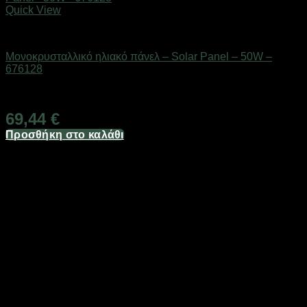
Quick View
Ηλιακά πάνελ
Μονοκρυσταλλικό ηλιακό πάνελ – Solar Panel – 50W –
676128
Διαθέσιμο από 1-3 ημέρες
69,44
€
Προσθήκη στο καλάθι