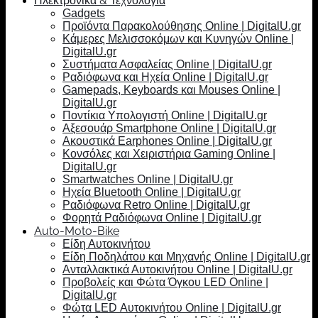
Ηλεκτρονικά & Τεχνολογία
Gadgets
Προϊόντα Παρακολούθησης Online | DigitalU.gr
Κάμερες Μελισσοκόμων και Κυνηγών Online |
DigitalU.gr
Συστήματα Ασφαλείας Online | DigitalU.gr
Ραδιόφωνα και Ηχεία Online | DigitalU.gr
Gamepads, Keyboards και Mouses Online |
DigitalU.gr
Ποντίκια Υπολογιστή Online | DigitalU.gr
Αξεσουάρ Smartphone Online | DigitalU.gr
Ακουστικά Earphones Online | DigitalU.gr
Κονσόλες και Χειριστήρια Gaming Online |
DigitalU.gr
Smartwatches Online | DigitalU.gr
Ηχεία Bluetooth Online | DigitalU.gr
Ραδιόφωνα Retro Online | DigitalU.gr
Φορητά Ραδιόφωνα Online | DigitalU.gr
Auto-Moto-Bike
Είδη Αυτοκινήτου
Είδη Ποδηλάτου και Μηχανής Online | DigitalU.gr
Ανταλλακτικά Αυτοκινήτου Online | DigitalU.gr
Προβολείς και Φώτα Όγκου LED Online |
DigitalU.gr
Φώτα LED Αυτοκινήτου Online | DigitalU.gr