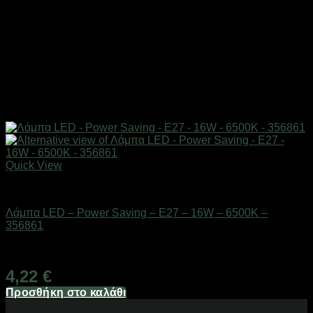
Quick View
Είδη φωτισμού & αναλώσιμα
Λάμπα LED – Power Saving – E27 – 16W – 6500K –
356861
Διαθέσιμο από 1-3 ημέρες
4,22
€
Προσθήκη στο καλάθι