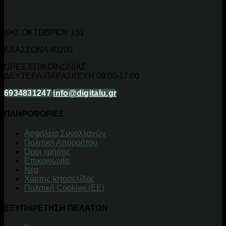
6ΗΣ ΟΚΤΩΒΡΙΟΥ 151
ΕΛΑΣΣΟΝΑ 40200
ΩΡΕΣ ΕΠΙΚΟΙΝΩΝΙΑΣ
ΔΕΥΤΕΡΑ-ΠΑΡΑΣΚΕΥΗ 09:00-17:00
6934831247
info@digitalu.gr
ΠΛΗΡΟΦΟΡΙΕΣ
Aσφάλεια Συναλλαγών
Πολιτική Απορρήτου
Όροι χρήσης
Επικοινωνία
Νέα
Χάρτης Ιστοσελίδας
Πολιτική Cookies (ΕΕ)
ΕΞΥΠΗΡΕΤΗΣΗ ΠΕΛΑΤΩΝ