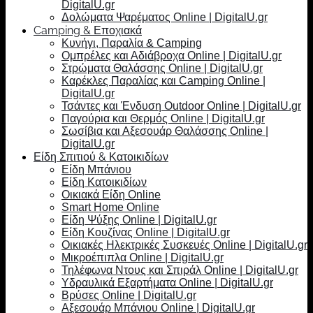
DigitalU.gr
Δολώματα Ψαρέματος Online | DigitalU.gr
Camping & Εποχιακά
Κυνήγι, Παραλία & Camping
Ομπρέλες και Αδιάβροχα Online | DigitalU.gr
Στρώματα Θαλάσσης Online | DigitalU.gr
Καρέκλες Παραλίας και Camping Online |
DigitalU.gr
Τσάντες και Ένδυση Outdoor Online | DigitalU.gr
Παγούρια και Θερμός Online | DigitalU.gr
Σωσίβια και Αξεσουάρ Θαλάσσης Online |
DigitalU.gr
Είδη Σπιτιού & Κατοικιδίων
Είδη Μπάνιου
Είδη Κατοικιδίων
Οικιακά Είδη Online
Smart Home Online
Είδη Ψύξης Online | DigitalU.gr
Είδη Κουζίνας Online | DigitalU.gr
Οικιακές Ηλεκτρικές Συσκευές Online | DigitalU.gr
Μικροέπιπλα Online | DigitalU.gr
Τηλέφωνα Ντους και Σπιράλ Online | DigitalU.gr
Υδραυλικά Εξαρτήματα Online | DigitalU.gr
Βρύσες Online | DigitalU.gr
Αξεσουάρ Μπάνιου Online | DigitalU.gr