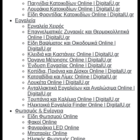
Παιχνίδια Κατοικιδίων Online | DigitalU.gr
Λουράκια Κατοικιδίων Online | DigitalU.gr
Είδη Φροντίδας Κατοικιδίων Online | DigitalU.gr
Εργαλεία
Εργαλεία Χειρός
Επαγγελματικές Ζυγαριές και Θερμοκολλητικά
Online | DigitalU.gr
Είδη Βαψίματος και Οικοδομικά Online |
DigitalU.gr
Κλειδιά και Καστάνιες Online | DigitalU.gr
Όργανα Μέτρησης Online | DigitalU.gr
Ένδυση Εργασίας Online | DigitalU.gr
Κοπίδια, Πριόνια και Δίσκοι Online | DigitalU.gr
Κατσαβίδια και Λίμες Online | DigitalU.gr
Λουκέτα Online | DigitalU.gr
Ανταλλακτικά Εργαλείων και Αναλώσιμα Online |
DigitalU.gr
Τρυπάνια και Καλέμια Online | DigitalU.gr
Ηλεκτρικά Εργαλεία Finder Online | DigitalU.gr
Φωτισμός & Ενέργεια
Είδη Φωτισμού Online
Φακοί Online
Φαναράκια LED Online
Μπαταρίες Online
Ηλιακός Φωτισμός Online