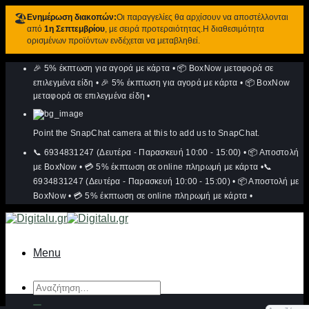
🏖️
Ενημέρωση διακοπών:
Οι παραγγελίες θα αρχίσουν να αποστέλλονται
από
1η Σεπτεμβρίου
, με σειρά προτεραιότητας.Η διαθεσιμότητα
ορισμένων προϊόντων ενδέχεται να μεταβληθεί.
Μετάβαση
🎉 5% έκπτωση για αγορά με κάρτα
•
📦 BoxNow μεταφορά σε
στο
περιεχόμενο
επιλεγμένα είδη
•
🎉 5% έκπτωση για αγορά με κάρτα
•
📦 BoxNow
μεταφορά σε επιλεγμένα είδη
•
Point the SnapChat camera at this to add us to SnapChat.
📞 6934831247 (Δευτέρα - Παρασκευή 10:00 - 15:00)
•
📦 Αποστολή
με BoxNow
•
💳 5% έκπτωση σε online πληρωμή με κάρτα
•
📞
6934831247 (Δευτέρα - Παρασκευή 10:00 - 15:00)
•
📦 Αποστολή με
BoxNow
•
💳 5% έκπτωση σε online πληρωμή με κάρτα
•
Menu
Αναζήτηση
για: