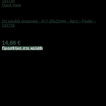
Quick View
Εργαλεία
Σετ κλειδιά γερμανικά – 6×7-20x22mm – 8pcs – Finder –
193736
Διαθέσιμο από 1-3 ημέρες
14,88
€
Προσθήκη στο καλάθι