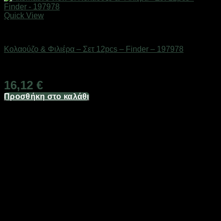
Quick View
Εργαλεία
Κολαούζο & Φιλιέρα – Σετ 12pcs – Finder – 197978
Διαθέσιμο από 1-3 ημέρες
16,12
€
Προσθήκη στο καλάθι