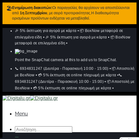
🏖️
Ενημέρωση διακοπών:
Οι παραγγελίες θα αρχίσουν να αποστέλλονται
από
1η Σεπτεμβρίου
, με σειρά προτεραιότητας.Η διαθεσιμότητα
ορισμένων προϊόντων ενδέχεται να μεταβληθεί.
Μετάβαση
🎉 5% έκπτωση για αγορά με κάρτα
•
📦 BoxNow μεταφορά σε
στο
περιεχόμενο
επιλεγμένα είδη
•
🎉 5% έκπτωση για αγορά με κάρτα
•
📦 BoxNow
μεταφορά σε επιλεγμένα είδη
•
Point the SnapChat camera at this to add us to SnapChat.
📞 6934831247 (Δευτέρα - Παρασκευή 10:00 - 15:00)
•
📦 Αποστολή
με BoxNow
•
💳 5% έκπτωση σε online πληρωμή με κάρτα
•
📞
6934831247 (Δευτέρα - Παρασκευή 10:00 - 15:00)
•
📦 Αποστολή με
BoxNow
•
💳 5% έκπτωση σε online πληρωμή με κάρτα
•
Menu
Αναζήτηση
για: