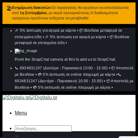
🏖️
Ενημέρωση διακοπών:
Οι παραγγελίες θα αρχίσουν να αποστέλλονται
από
1η Σεπτεμβρίου
, με σειρά προτεραιότητας.Η διαθεσιμότητα
ορισμένων προϊόντων ενδέχεται να μεταβληθεί.
Μετάβαση
🎉 5% έκπτωση για αγορά με κάρτα
•
📦 BoxNow μεταφορά σε
στο
περιεχόμενο
επιλεγμένα είδη
•
🎉 5% έκπτωση για αγορά με κάρτα
•
📦 BoxNow
μεταφορά σε επιλεγμένα είδη
•
Point the SnapChat camera at this to add us to SnapChat.
📞 6934831247 (Δευτέρα - Παρασκευή 10:00 - 15:00)
•
📦 Αποστολή
με BoxNow
•
💳 5% έκπτωση σε online πληρωμή με κάρτα
•
📞
6934831247 (Δευτέρα - Παρασκευή 10:00 - 15:00)
•
📦 Αποστολή με
BoxNow
•
💳 5% έκπτωση σε online πληρωμή με κάρτα
•
Menu
Αναζήτηση
για: