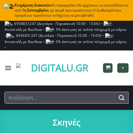
Ενημέρωση διακοπών:
Οι παραγγελίες θα αρχίσουν να αποστέλλονται
από
1η Σεπτεμβρίου
, με σειρά προτεραιότητας.Η διαθεσιμότητα
ορισμένων προϊόντων ενδέχεται να μεταβληθεί.
Μετάβαση
6934831247 (Δευτέρα - Παρασκευή 10:00 - 15:00)
•
Αποστολή με BoxNow
•
5% έκπτωση σε online πληρωμή με κάρτα
στο
•
6934831247 (Δευτέρα - Παρασκευή 10:00 - 15:00)
•
περιεχόμενο
Αποστολή με BoxNow
•
5% έκπτωση σε online πληρωμή με κάρτα
•
+
Αναζήτηση
για:
Σκηνές