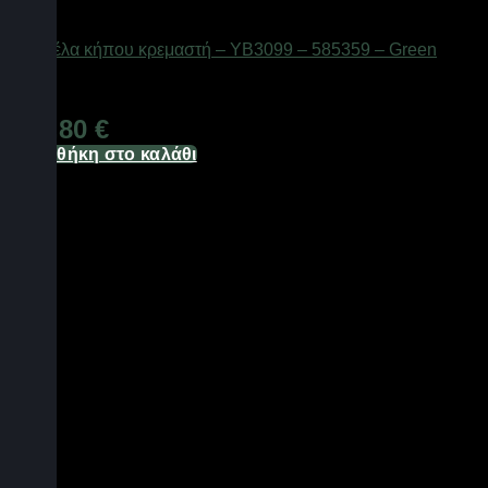
Ομπρέλες θαλάσσης
Ομπρέλα κήπου κρεμαστή – YB3099 – 585359 – Green
Διαθέσιμο από 1-3 ημέρες
148,80
€
Προσθήκη στο καλάθι