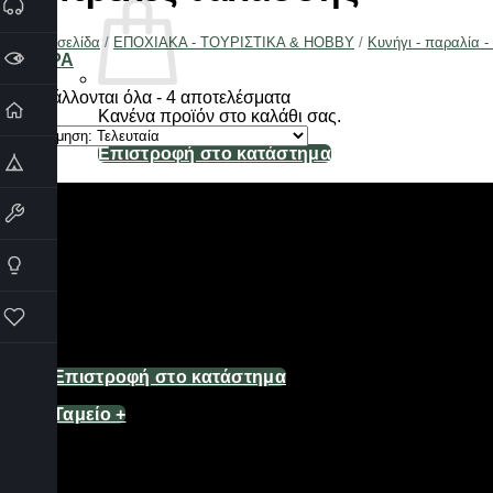
Αρχική σελίδα
/
ΕΠΟΧΙΑΚΑ - ΤΟΥΡΙΣΤΙΚΑ & HOBBY
/
Κυνήγι - παραλία -
ΦΙΛΤΡΑ
Sorted
Προβάλλονται όλα - 4 αποτελέσματα
by
Κανένα προϊόν στο καλάθι σας.
latest
Επιστροφή στο κατάστημα
Καλάθι
Κανένα προϊόν στο καλάθι σας.
Επιστροφή στο κατάστημα
Ταμείο
+