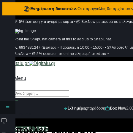
🏖️
Ενημέρωση διακοπών:
Οι παραγγελίες θα αρχίσουν
Μετάβαση
🎉 5% έκπτωση για αγορά με κάρτα
•
📦 BoxNow μεταφορά σε επιλεγμέ
στο
περιεχόμενο
Point the SnapChat camera at this to add us to SnapChat.
📞 6934831247 (Δευτέρα - Παρασκευή 10:00 - 15:00)
•
📦 Αποστολή μ
BoxNow
•
💳 5% έκπτωση σε online πληρωμή με κάρτα
•
Menu
Αναζήτηση
για:
1-3 ημέρες
παράδοση
Box Now
2.0
Σύνδεση
Ομπρέλες θαλάσσης
Καλάθι /
0,00
€