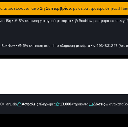
 να αποστέλλονται από
1η Σεπτεμβρίου
, με σειρά προτεραιότητας.Η δι
να είδη
•
🎉 5% έκπτωση για αγορά με κάρτα
•
📦 BoxNow μεταφορά σε επιλεγμέ
ε BoxNow
•
💳 5% έκπτωση σε online πληρωμή με κάρτα
•
📞 6934831247 (Δευτέ
00+ σημεία
Ασφαλείς
πληρωμές
13.000+
προϊόντα
Δόσεις
& αντικαταβο