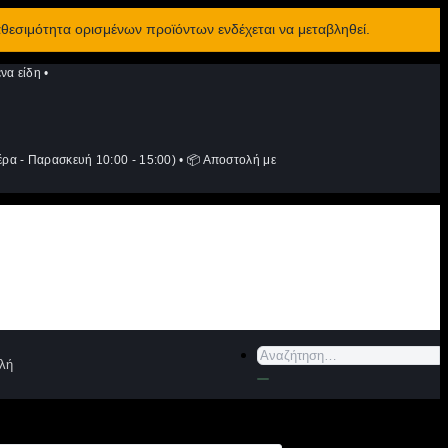
αθεσιμότητα ορισμένων προϊόντων ενδέχεται να μεταβληθεί.
να είδη
•
ρα - Παρασκευή 10:00 - 15:00)
•
📦 Αποστολή με
Αναζήτηση
λή
για: