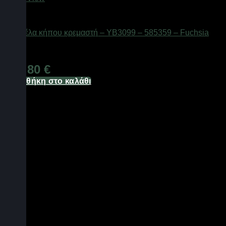
Ομπρέλες θαλάσσης
Ομπρέλα κήπου κρεμαστή – YB3099 – 585359 – Fuchsia
Διαθέσιμο από 1-3 ημέρες
148,80
€
Προσθήκη στο καλάθι