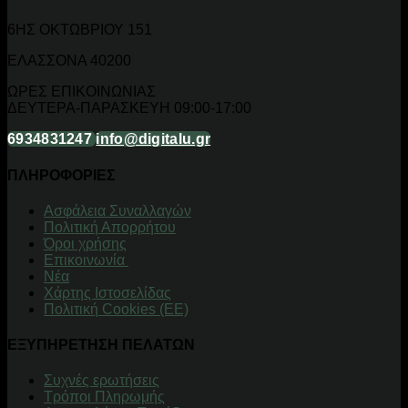
6ΗΣ ΟΚΤΩΒΡΙΟΥ 151
ΕΛΑΣΣΟΝΑ 40200
ΩΡΕΣ ΕΠΙΚΟΙΝΩΝΙΑΣ
ΔΕΥΤΕΡΑ-ΠΑΡΑΣΚΕΥΗ 09:00-17:00
6934831247
info@digitalu.gr
ΠΛΗΡΟΦΟΡΙΕΣ
Aσφάλεια Συναλλαγών
Πολιτική Απορρήτου
Όροι χρήσης
Επικοινωνία
Νέα
Χάρτης Ιστοσελίδας
Πολιτική Cookies (ΕΕ)
ΕΞΥΠΗΡΕΤΗΣΗ ΠΕΛΑΤΩΝ
Συχνές ερωτήσεις
Τρόποι Πληρωμής