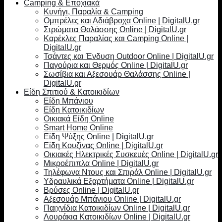
Camping & Εποχιακά
Κυνήγι, Παραλία & Camping
Ομπρέλες και Αδιάβροχα Online | DigitalU.gr
Στρώματα Θαλάσσης Online | DigitalU.gr
Καρέκλες Παραλίας και Camping Online |
DigitalU.gr
Τσάντες και Ένδυση Outdoor Online | DigitalU.gr
Παγούρια και Θερμός Online | DigitalU.gr
Σωσίβια και Αξεσουάρ Θαλάσσης Online |
DigitalU.gr
Είδη Σπιτιού & Κατοικιδίων
Είδη Μπάνιου
Είδη Κατοικιδίων
Οικιακά Είδη Online
Smart Home Online
Είδη Ψύξης Online | DigitalU.gr
Είδη Κουζίνας Online | DigitalU.gr
Οικιακές Ηλεκτρικές Συσκευές Online | DigitalU.gr
Μικροέπιπλα Online | DigitalU.gr
Τηλέφωνα Ντους και Σπιράλ Online | DigitalU.gr
Υδραυλικά Εξαρτήματα Online | DigitalU.gr
Βρύσες Online | DigitalU.gr
Αξεσουάρ Μπάνιου Online | DigitalU.gr
Παιχνίδια Κατοικιδίων Online | DigitalU.gr
Λουράκια Κατοικιδίων Online | DigitalU.gr