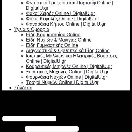
Φωτιστικά Γραφείου και Πορτατίφ Online |
DigitalU.gr
Φακοί Χειρός Online | DigitalU.gr
Φακοί Κεφαλής Online | DigitalU.gr
Φαναράκια Κήπου Online | DigitalU.gr
Υγεία & Ομορφιά
Είδη Κομμωτηρίου Online
Είδη Νυχιών & Μακιγιάζ Online
Είδη Γυμναστικής Online
Διαγνωστικά & Ορθοπεδικά Είδη Online
Ισιωτικές Μαλλιών και Ηλεκτρικές Βούρτσες
Online | DigitalU.gr
Κουρευτικές Μηχανές Online | DigitalU.gr
Ξυριστικές Μηχανές Online | DigitalU.gr
Φουρνάκια Νυχιών Online | DigitalU.gr
Τροχοί Νυχιών Online | DigitalU.gr
Σύνδεση
Σύνδεση
Απαιτείται
Όνομα χρήστη ή διεύθυνση email
*
Απαιτείται
Κωδικός
*