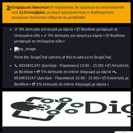
🏖️
Ενημέρωση διακοπών:
Οι παραγγελίες θα αρχίσουν να αποστέλλονται
από
1η Σεπτεμβρίου
, με σειρά προτεραιότητας.Η διαθεσιμότητα
ορισμένων προϊόντων ενδέχεται να μεταβληθεί.
Μετάβαση
🎉 5% έκπτωση για αγορά με κάρτα
•
📦 BoxNow μεταφορά σε
στο
περιεχόμενο
επιλεγμένα είδη
•
🎉 5% έκπτωση για αγορά με κάρτα
•
📦 BoxNow
μεταφορά σε επιλεγμένα είδη
•
Point the SnapChat camera at this to add us to SnapChat.
📞 6934831247 (Δευτέρα - Παρασκευή 10:00 - 15:00)
•
📦 Αποστολή
με BoxNow
•
💳 5% έκπτωση σε online πληρωμή με κάρτα
•
📞
6934831247 (Δευτέρα - Παρασκευή 10:00 - 15:00)
•
📦 Αποστολή με
BoxNow
•
💳 5% έκπτωση σε online πληρωμή με κάρτα
•