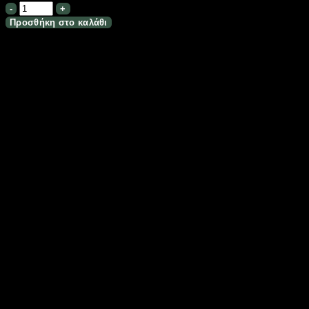
Επιτοίχιο
φωτιστικό
Προσθήκη στο καλάθι
LED
-
ph097
-
941730
ποσότητα