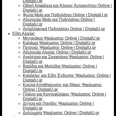
DigitalU.gr
Οδική Ασφάλεια και Κόρνες Αυτοκινήτου Online |
DigitalU.gr
Φώτα Moto και Ποδηλάτου Online | DigitalU.gr
Αξεσουάρ Moto και Ποδηλάτου Online |
DigitalU.gr
Ανταλλακτικά Ποδηλάτου Online | DigitalU.gr
Είδη Αλιείας
Μηχανάκια Ψαρέματος Online | DigitalU.gr
Καλάμια Ψαρέματος Online | DigitalU.gr
Πετονιές Ψαρέματος Online | DigitalU.gr
Αξεσουάρ Αλιείας Online | DigitalU.gr
Αγκίστρια και Στριφτάρια Ψαρέματος Online |
DigitalU.gr
Βαρίδια και Μολύβια Ψαρέματος Online |
DigitalU.gr
Καρέκλες και Είδη Ένδυσης Ψαρέματος Online |
DigitalU.gr
Κουτιά Αποθήκευσης και Θήκες Ψαρέματος
Online | DigitalU.gr
Πλάνοι και Κοντοφύλακες Ψαρέματος Online |
DigitalU.gr
Δίχτυα και Παγίδες Ψαρέματος Online |
DigitalU.gr
Δολώματα Ψαρέματος Online | DigitalU.gr