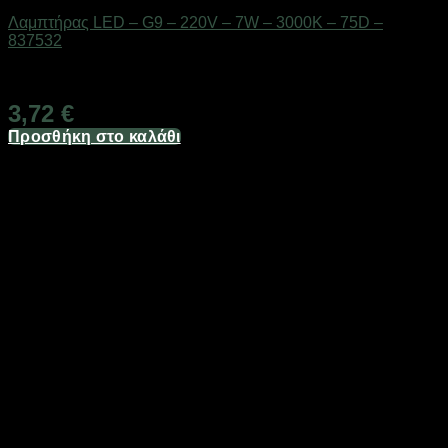
Λαμπτήρας LED – G9 – 220V – 7W – 3000K – 75D –
837532
Διαθέσιμο από 1-3 ημέρες
3,72
€
Προσθήκη στο καλάθι