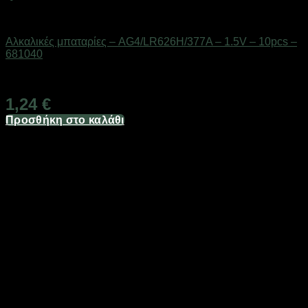
Μπαταρίες
Αλκαλικές μπαταρίες – AG4/LR626H/377A – 1.5V – 10pcs –
681040
Διαθέσιμο από 1-3 ημέρες
1,24
€
Προσθήκη στο καλάθι