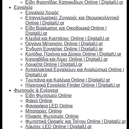
Είδη Φροντίδας Κατοικιδίων Online | DigitalU.gr
Εργαλεία
Εργαλεία Χειρός
Επαγγελματικές Ζυγαριές και Θερμοκολλητικά
Online | DigitalU.gr
Είδη Βαψίματος και Οικοδομικά Online |
DigitalU.gr
Κλειδιά και Καστάνιες Online | DigitalU.gr
Όργανα Μέτρησης Online | DigitalU.gr
Ένδυση Εργασίας Online | DigitalU.gr
Κοπίδια, Πριόνια και Δίσκοι Online | DigitalU.gr
Κατσαβίδια και Λίμες Online | DigitalU.gr
Λουκέτα Online | DigitalU.gr
Ανταλλακτικά Εργαλείων και Αναλώσιμα Online |
DigitalU.gr
Τρυπάνια και Καλέμια Online | DigitalU.gr
Ηλεκτρικά Εργαλεία Finder Online | DigitalU.gr
Φωτισμός & Ενέργεια
Είδη Φωτισμού Online
Φακοί Online
Φαναράκια LED Online
Μπαταρίες Online
Ηλιακός Φωτισμός Online
Φωτιστικά Οροφής και Τοίχου Online | DigitalU.gr
Λάμπες LED Online | DigitalU.gr