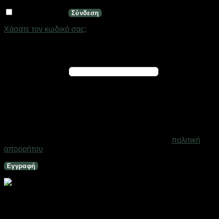
Να με θυμάσαι
Σύνδεση
Χάσατε τον κωδικό σας;
Εγγραφή
Απαιτείται
Διεύθυνση email
*
Ένας σύνδεσμος για να ορίσετε νέο κωδικό πρόσβασης θα
σταλεί στη διεύθυνση email σας
Τα προσωπικά σας δεδομένα θα χρησιμοποιηθούν για την
υποστήριξη της εμπειρίας σας σε ολόκληρο τον ιστότοπο, για
τη διαχείριση της πρόσβασης στο λογαριασμό σας και για
άλλους σκοπούς που περιγράφονται στη σελίδα
πολιτική
απορρήτου
.
Εγγραφή
Επιτοίχιο φωτιστικό LED – ph097 – 941730
Σε απόθεμα