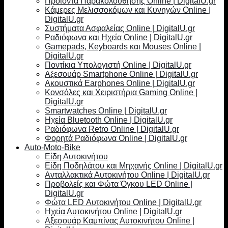
Προϊόντα Παρακολούθησης Online | DigitalU.gr
Κάμερες Μελισσοκόμων και Κυνηγών Online |
DigitalU.gr
Συστήματα Ασφαλείας Online | DigitalU.gr
Ραδιόφωνα και Ηχεία Online | DigitalU.gr
Gamepads, Keyboards και Mouses Online |
DigitalU.gr
Ποντίκια Υπολογιστή Online | DigitalU.gr
Αξεσουάρ Smartphone Online | DigitalU.gr
Ακουστικά Earphones Online | DigitalU.gr
Κονσόλες και Χειριστήρια Gaming Online |
DigitalU.gr
Smartwatches Online | DigitalU.gr
Ηχεία Bluetooth Online | DigitalU.gr
Ραδιόφωνα Retro Online | DigitalU.gr
Φορητά Ραδιόφωνα Online | DigitalU.gr
Auto-Moto-Bike
Είδη Αυτοκινήτου
Είδη Ποδηλάτου και Μηχανής Online | DigitalU.gr
Ανταλλακτικά Αυτοκινήτου Online | DigitalU.gr
Προβολείς και Φώτα Όγκου LED Online |
DigitalU.gr
Φώτα LED Αυτοκινήτου Online | DigitalU.gr
Ηχεία Αυτοκινήτου Online | DigitalU.gr
Αξεσουάρ Καμπίνας Αυτοκινήτου Online |