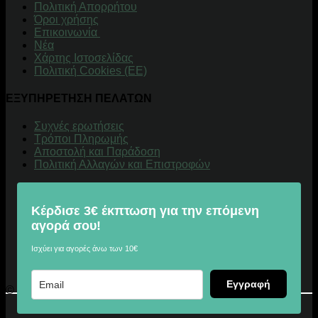
Πολιτική Απορρήτου
Όροι χρήσης
Επικοινωνία
Νέα
Χάρτης Ιστοσελίδας
Πολιτική Cookies (ΕΕ)
ΕΞΥΠΗΡΕΤΗΣΗ ΠΕΛΑΤΩΝ
Συχνές ερωτήσεις
Τρόποι Πληρωμής
Αποστολή και Παράδοση
Πολιτική Αλλαγών και Επιστροφών
Κέρδισε 3€ έκπτωση για την επόμενη
αγορά σου!
Ισχύει για αγορές άνω των 10€
Εγγραφή
© 2026 Digitalu.gr