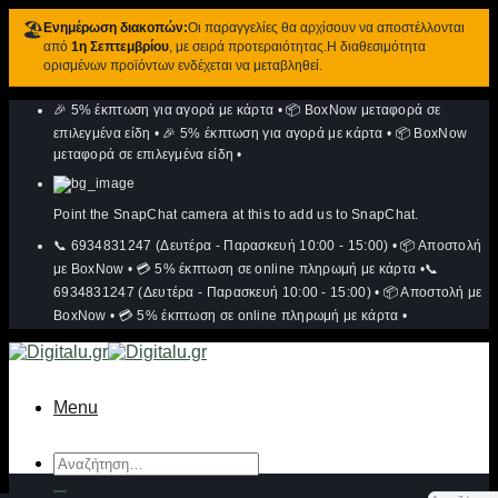
🏖️
Ενημέρωση διακοπών:
Οι παραγγελίες θα αρχίσουν να αποστέλλονται
από
1η Σεπτεμβρίου
, με σειρά προτεραιότητας.Η διαθεσιμότητα
ορισμένων προϊόντων ενδέχεται να μεταβληθεί.
Μετάβαση
🎉 5% έκπτωση για αγορά με κάρτα
•
📦 BoxNow μεταφορά σε
στο
περιεχόμενο
επιλεγμένα είδη
•
🎉 5% έκπτωση για αγορά με κάρτα
•
📦 BoxNow
μεταφορά σε επιλεγμένα είδη
•
Point the SnapChat camera at this to add us to SnapChat.
📞 6934831247 (Δευτέρα - Παρασκευή 10:00 - 15:00)
•
📦 Αποστολή
με BoxNow
•
💳 5% έκπτωση σε online πληρωμή με κάρτα
•
📞
6934831247 (Δευτέρα - Παρασκευή 10:00 - 15:00)
•
📦 Αποστολή με
BoxNow
•
💳 5% έκπτωση σε online πληρωμή με κάρτα
•
Menu
Αναζήτηση
για: