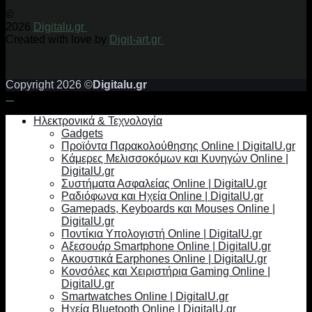
©
2026
Digitalu.gr
Created with love by
Digit-art.gr
Copyright 2026 ©
Digitalu.gr
Ηλεκτρονικά & Τεχνολογία
Gadgets
Προϊόντα Παρακολούθησης Online | DigitalU.gr
Κάμερες Μελισσοκόμων και Κυνηγών Online |
DigitalU.gr
Συστήματα Ασφαλείας Online | DigitalU.gr
Ραδιόφωνα και Ηχεία Online | DigitalU.gr
Gamepads, Keyboards και Mouses Online |
DigitalU.gr
Ποντίκια Υπολογιστή Online | DigitalU.gr
Αξεσουάρ Smartphone Online | DigitalU.gr
Ακουστικά Earphones Online | DigitalU.gr
Κονσόλες και Χειριστήρια Gaming Online |
DigitalU.gr
Smartwatches Online | DigitalU.gr
Ηχεία Bluetooth Online | DigitalU.gr