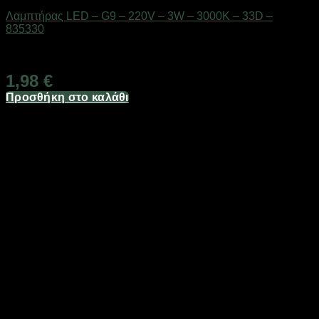
Λαμπτήρας LED – G9 – 220V – 3W – 3000K – 33D –
835330
Διαθέσιμο από 1-3 ημέρες
1,98
€
Προσθήκη στο καλάθι