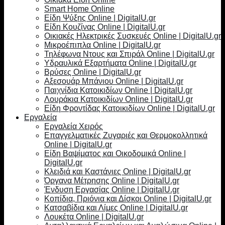
Smart Home Online
Είδη Ψύξης Online | DigitalU.gr
Είδη Κουζίνας Online | DigitalU.gr
Οικιακές Ηλεκτρικές Συσκευές Online | DigitalU.gr
Μικροέπιπλα Online | DigitalU.gr
Τηλέφωνα Ντους και Σπιράλ Online | DigitalU.gr
Υδραυλικά Εξαρτήματα Online | DigitalU.gr
Βρύσες Online | DigitalU.gr
Αξεσουάρ Μπάνιου Online | DigitalU.gr
Παιχνίδια Κατοικιδίων Online | DigitalU.gr
Λουράκια Κατοικιδίων Online | DigitalU.gr
Είδη Φροντίδας Κατοικιδίων Online | DigitalU.gr
Εργαλεία
Εργαλεία Χειρός
Επαγγελματικές Ζυγαριές και Θερμοκολλητικά
Online | DigitalU.gr
Είδη Βαψίματος και Οικοδομικά Online |
DigitalU.gr
Κλειδιά και Καστάνιες Online | DigitalU.gr
Όργανα Μέτρησης Online | DigitalU.gr
Ένδυση Εργασίας Online | DigitalU.gr
Κοπίδια, Πριόνια και Δίσκοι Online | DigitalU.gr
Κατσαβίδια και Λίμες Online | DigitalU.gr
Λουκέτα Online | DigitalU.gr