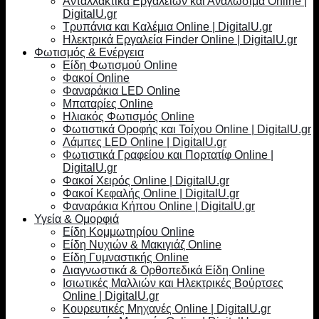
Ανταλλακτικά Εργαλείων και Αναλώσιμα Online |
DigitalU.gr
Τρυπάνια και Καλέμια Online | DigitalU.gr
Ηλεκτρικά Εργαλεία Finder Online | DigitalU.gr
Φωτισμός & Ενέργεια
Είδη Φωτισμού Online
Φακοί Online
Φαναράκια LED Online
Μπαταρίες Online
Ηλιακός Φωτισμός Online
Φωτιστικά Οροφής και Τοίχου Online | DigitalU.gr
Λάμπες LED Online | DigitalU.gr
Φωτιστικά Γραφείου και Πορτατίφ Online |
DigitalU.gr
Φακοί Χειρός Online | DigitalU.gr
Φακοί Κεφαλής Online | DigitalU.gr
Φαναράκια Κήπου Online | DigitalU.gr
Υγεία & Ομορφιά
Είδη Κομμωτηρίου Online
Είδη Νυχιών & Μακιγιάζ Online
Είδη Γυμναστικής Online
Διαγνωστικά & Ορθοπεδικά Είδη Online
Ισιωτικές Μαλλιών και Ηλεκτρικές Βούρτσες
Online | DigitalU.gr
Κουρευτικές Μηχανές Online | DigitalU.gr