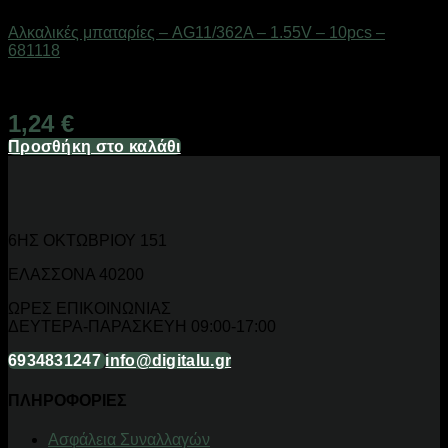
Αλκαλικές μπαταρίες – AG11/362A – 1.55V – 10pcs –
681118
Διαθέσιμο από 1-3 ημέρες
1,24
€
Προσθήκη στο καλάθι
6ΗΣ ΟΚΤΩΒΡΙΟΥ 151
ΕΛΑΣΣΟΝΑ 40200
ΩΡΕΣ ΕΠΙΚΟΙΝΩΝΙΑΣ
ΔΕΥΤΕΡΑ-ΠΑΡΑΣΚΕΥΗ 09:00-17:00
6934831247
info@digitalu.gr
ΠΛΗΡΟΦΟΡΙΕΣ
Aσφάλεια Συναλλαγών