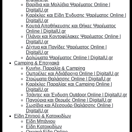
Βαρίδια και Μολύβια Ψαρέματος Online |
DigitalU.gr
Καρέκλες και Είδη Ένδυσης Ψαρέματος Online |
DigitalU.gr
Κουτιά Αποθήκευσης και Θήκες Ψαρέματος
Online | DigitalU.gr
Πλάνοι και Κοντοφύλακες Ψαρέματος Online |
DigitalU.gr
Δίχτυα και Παγίδες Ψαρέματος Online |
DigitalU.gr
Δολώματα Ψαρέματος Online | DigitalU.gr
Camping & Εποχιακά
Κυνήγι, Παραλία & Camping
Ομπρέλες και Αδιάβροχα Online | DigitalU.gr
Στρώματα Θαλάσσης Online | DigitalU.gr
Καρέκλες Παραλίας και Camping Online |
DigitalU.gr
Τσάντες και Ένδυση Outdoor Online | DigitalU.gr
Παγούρια και Θερμός Online | DigitalU.gr
Σωσίβια και Αξεσουάρ Θαλάσσης Online |
DigitalU.gr
Είδη Σπιτιού & Κατοικιδίων
Είδη Μπάνιου
Είδη Κατοικιδίων
Οικιακά Είδη Online