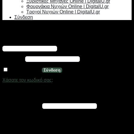
Ξυριστικές Μηχανές Online | DigitalU.gr
Φουρνάκια Νυχιών Online | DigitalU.gr
Τροχοί Νυχιών Online | DigitalU.gr
Σύνδεση
Σύνδεση
Απαιτείται
Όνομα χρήστη ή διεύθυνση email
*
Απαιτείται
Κωδικός
*
Να με θυμάσαι
Σύνδεση
Χάσατε τον κωδικό σας;
Εγγραφή
Απαιτείται
Διεύθυνση email
*
Ένας σύνδεσμος για να ορίσετε νέο κωδικό πρόσβασης θα
σταλεί στη διεύθυνση email σας
Τα προσωπικά σας δεδομένα θα χρησιμοποιηθούν για την