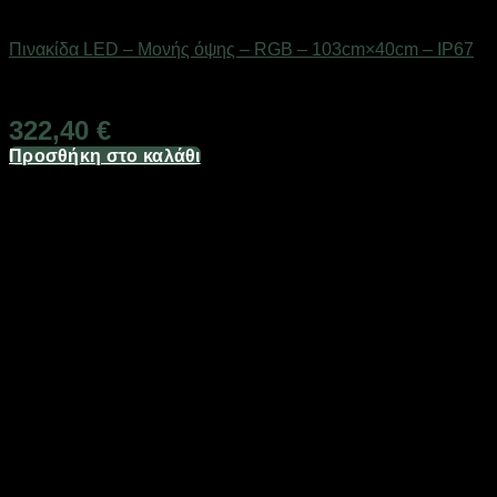
Είδη φωτισμού & αναλώσιμα
Πινακίδα LED – Μονής όψης – RGB – 103cm×40cm – IP67
Διαθέσιμο από 1-3 ημέρες
322,40
€
Προσθήκη στο καλάθι