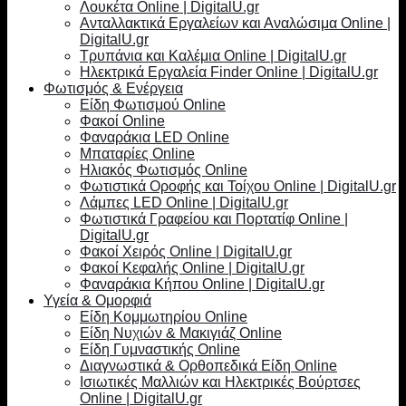
Λουκέτα Online | DigitalU.gr
Ανταλλακτικά Εργαλείων και Αναλώσιμα Online |
DigitalU.gr
Τρυπάνια και Καλέμια Online | DigitalU.gr
Ηλεκτρικά Εργαλεία Finder Online | DigitalU.gr
Φωτισμός & Ενέργεια
Είδη Φωτισμού Online
Φακοί Online
Φαναράκια LED Online
Μπαταρίες Online
Ηλιακός Φωτισμός Online
Φωτιστικά Οροφής και Τοίχου Online | DigitalU.gr
Λάμπες LED Online | DigitalU.gr
Φωτιστικά Γραφείου και Πορτατίφ Online |
DigitalU.gr
Φακοί Χειρός Online | DigitalU.gr
Φακοί Κεφαλής Online | DigitalU.gr
Φαναράκια Κήπου Online | DigitalU.gr
Υγεία & Ομορφιά
Είδη Κομμωτηρίου Online
Είδη Νυχιών & Μακιγιάζ Online
Είδη Γυμναστικής Online
Διαγνωστικά & Ορθοπεδικά Είδη Online
Ισιωτικές Μαλλιών και Ηλεκτρικές Βούρτσες
Online | DigitalU.gr