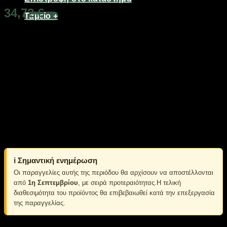
34,72
€
Ταμείο
+
Διαθέσιμο από 1-3 ημέρες
Επαναφορτιζόμενος καταδυτικός φακός με ισχυρό φωτισμό,
3 λειτουργίες και στιβαρή ανθεκτική κατασκευή με περίβλημα
αλουμινίου για μέγιστη ανθεκτικότητα.
Κατάλληλος για επαγγελματική χρήση.
Waterproof grade: IPX8
Απόσταση φωτισμού: έως 150m
3 λειτουργίες – δυνατή, μεσαία, χαμηλή
Υλικό κελύφους: κράμα αλουμινίου
Μπαταρία: 2 x 18650 (περιλαμβάνονται)
ℹ️ Σημαντική ενημέρωση
Οι παραγγελίες αυτής της περιόδου θα αρχίσουν να αποστέλλονται
από
1η Σεπτεμβρίου
, με σειρά προτεραιότητας.Η τελική
διαθεσιμότητα του προϊόντος θα επιβεβαιωθεί κατά την επεξεργασία
της παραγγελίας.