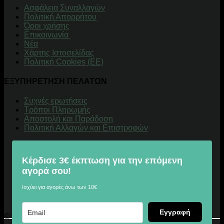
Aσφάλεια Συναλλαγών
Πολιτική Απορρήτου
Όροι χρήσης
Επικοινωνία
Νέα
Χάρτης Ιστοσελίδας
Πολιτική Cookies (ΕΕ)
ΕΞΥΠΗΡΕΤΗΣΗ ΠΕΛΑΤΩΝ
Συχνές ερωτήσεις
Τρόποι Πληρωμής
Αποστολή και Παράδοση
Πολιτική Αλλαγών και Επιστροφών
Κέρδισε 3€ έκπτωση για την επόμενη
αγορά σου!
Ισχύει για αγορές άνω των 10€
Εγγραφή
© 2026 Digitalu.gr