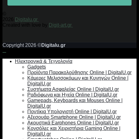
©
2026
Digitalu.gr
Created with love by
Digit-art.gr
Copyright 2026 ©
Digitalu.gr
Ηλεκτρονικά & Τεχνολογία
Gadgets
Προϊόντα Παρακολούθησης Online | DigitalU.gr
Κάμερες Μελισσοκόμων και Κυνηγών Online |
DigitalU.gr
Συστήματα Ασφαλείας Online | DigitalU.gr
Ραδιόφωνα και Ηχεία Online | DigitalU.gr
Gamepads, Keyboards και Mouses Online |
DigitalU.gr
Ποντίκια Υπολογιστή Online | DigitalU.gr
Αξεσουάρ Smartphone Online | DigitalU.gr
Ακουστικά Earphones Online | DigitalU.gr
Κονσόλες και Χειριστήρια Gaming Online |
DigitalU.gr