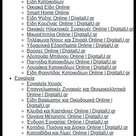
Είδη Κατοικιδίων
Οικιακά Είδη Online
Smart Home Online
Είδη Ψύξης Online | DigitalU.gr
Είδη Κουζίνας Online | DigitalU.gr
Οικιακές Ηλεκτρικές Συσκευές Online | DigitalU.gr
Μικροέπιπλα Online | DigitalU.gr
Τηλέφωνα Ντους και Σπιράλ Online | DigitalU.gr
Υδραυλικά Εξαρτήματα Online | DigitalU.gr
Βρύσες Online | DigitalU.gr
Αξεσουάρ Μπάνιου Online | DigitalU.gr
Παιχνίδια Κατοικιδίων Online | DigitalU.gr
Λουράκια Κατοικιδίων Online | DigitalU.gr
Είδη Φροντίδας Κατοικιδίων Online | DigitalU.gr
Εργαλεία
Εργαλεία Χειρός
Επαγγελματικές Ζυγαριές και Θερμοκολλητικά
Online | DigitalU.gr
Είδη Βαψίματος και Οικοδομικά Online |
DigitalU.gr
Κλειδιά και Καστάνιες Online | DigitalU.gr
Όργανα Μέτρησης Online | DigitalU.gr
Ένδυση Εργασίας Online | DigitalU.gr
Κοπίδια, Πριόνια και Δίσκοι Online | DigitalU.gr
Κατσαβίδια και Λίμες Online | DigitalU.gr