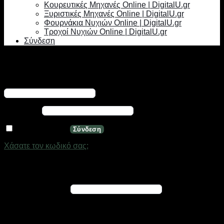
Κουρευτικές Μηχανές Online | DigitalU.gr
Ξυριστικές Μηχανές Online | DigitalU.gr
Φουρνάκια Νυχιών Online | DigitalU.gr
Τροχοί Νυχιών Online | DigitalU.gr
Σύνδεση
Σύνδεση
Απαιτείται
Όνομα χρήστη ή διεύθυνση email
*
Απαιτείται
Κωδικός
*
Να με θυμάσαι
Σύνδεση
Χάσατε τον κωδικό σας;
Εγγραφή
Απαιτείται
Διεύθυνση email
*
Ένας σύνδεσμος για να ορίσετε νέο κωδικό πρόσβασης θα
σταλεί στη διεύθυνση email σας