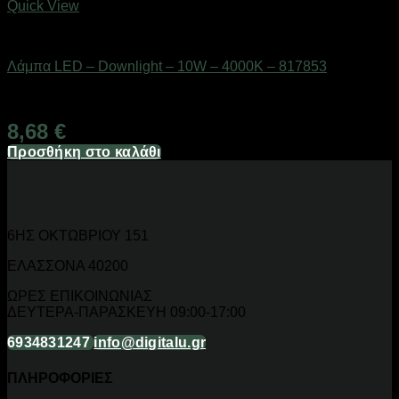
Quick View
Είδη φωτισμού & αναλώσιμα
Λάμπα LED – Downlight – 10W – 4000K – 817853
Διαθέσιμο από 1-3 ημέρες
8,68
€
Προσθήκη στο καλάθι
6ΗΣ ΟΚΤΩΒΡΙΟΥ 151
ΕΛΑΣΣΟΝΑ 40200
ΩΡΕΣ ΕΠΙΚΟΙΝΩΝΙΑΣ
ΔΕΥΤΕΡΑ-ΠΑΡΑΣΚΕΥΗ 09:00-17:00
6934831247
info@digitalu.gr
ΠΛΗΡΟΦΟΡΙΕΣ