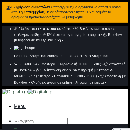
🏖️
Ενημέρωση διακοπών:
Οι παραγγελίες θα αρχίσουν να αποστέλλονται
από
1η Σεπτεμβρίου
, με σειρά προτεραιότητας.Η διαθεσιμότητα
ορισμένων προϊόντων ενδέχεται να μεταβληθεί.
Μετάβαση
🎉 5% έκπτωση για αγορά με κάρτα
•
📦 BoxNow μεταφορά σε
στο
περιεχόμενο
επιλεγμένα είδη
•
🎉 5% έκπτωση για αγορά με κάρτα
•
📦 BoxNow
μεταφορά σε επιλεγμένα είδη
•
Point the SnapChat camera at this to add us to SnapChat.
📞 6934831247 (Δευτέρα - Παρασκευή 10:00 - 15:00)
•
📦 Αποστολή
με BoxNow
•
💳 5% έκπτωση σε online πληρωμή με κάρτα
•
📞
6934831247 (Δευτέρα - Παρασκευή 10:00 - 15:00)
•
📦 Αποστολή με
BoxNow
•
💳 5% έκπτωση σε online πληρωμή με κάρτα
•
Menu
Αναζήτηση
για: