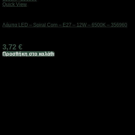
Quick View
Είδη φωτισμού & αναλώσιμα
Λάμπα LED – Spiral Corn – E27 – 12W – 6500K – 356960
Διαθέσιμο από 1-3 ημέρες
3,72
€
Προσθήκη στο καλάθι