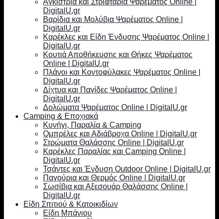
Αγκίστρια και Στριφτάρια Ψαρέματος Online |
DigitalU.gr
Βαρίδια και Μολύβια Ψαρέματος Online |
DigitalU.gr
Καρέκλες και Είδη Ένδυσης Ψαρέματος Online |
DigitalU.gr
Κουτιά Αποθήκευσης και Θήκες Ψαρέματος
Online | DigitalU.gr
Πλάνοι και Κοντοφύλακες Ψαρέματος Online |
DigitalU.gr
Δίχτυα και Παγίδες Ψαρέματος Online |
DigitalU.gr
Δολώματα Ψαρέματος Online | DigitalU.gr
Camping & Εποχιακά
Κυνήγι, Παραλία & Camping
Ομπρέλες και Αδιάβροχα Online | DigitalU.gr
Στρώματα Θαλάσσης Online | DigitalU.gr
Καρέκλες Παραλίας και Camping Online |
DigitalU.gr
Τσάντες και Ένδυση Outdoor Online | DigitalU.gr
Παγούρια και Θερμός Online | DigitalU.gr
Σωσίβια και Αξεσουάρ Θαλάσσης Online |
DigitalU.gr
Είδη Σπιτιού & Κατοικιδίων
Είδη Μπάνιου