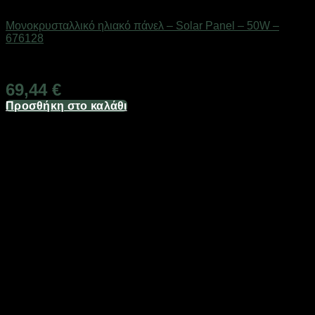
Ηλιακά πάνελ
Μονοκρυσταλλικό ηλιακό πάνελ – Solar Panel – 50W –
676128
Διαθέσιμο από 1-3 ημέρες
69,44
€
Προσθήκη στο καλάθι