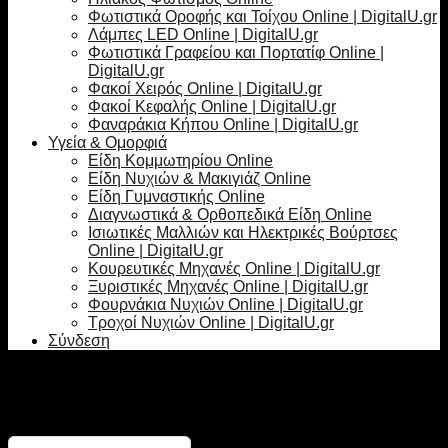
Φωτιστικά Οροφής και Τοίχου Online | DigitalU.gr
Λάμπες LED Online | DigitalU.gr
Φωτιστικά Γραφείου και Πορτατίφ Online |
DigitalU.gr
Φακοί Χειρός Online | DigitalU.gr
Φακοί Κεφαλής Online | DigitalU.gr
Φαναράκια Κήπου Online | DigitalU.gr
Υγεία & Ομορφιά
Είδη Κομμωτηρίου Online
Είδη Νυχιών & Μακιγιάζ Online
Είδη Γυμναστικής Online
Διαγνωστικά & Ορθοπεδικά Είδη Online
Ισιωτικές Μαλλιών και Ηλεκτρικές Βούρτσες
Online | DigitalU.gr
Κουρευτικές Μηχανές Online | DigitalU.gr
Ξυριστικές Μηχανές Online | DigitalU.gr
Φουρνάκια Νυχιών Online | DigitalU.gr
Τροχοί Νυχιών Online | DigitalU.gr
Σύνδεση
Σύνδεση
Απαιτείται
Όνομα χρήστη ή διεύθυνση email
*