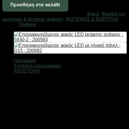
LED
Προσθήκη στο καλάθι
με
Κωδικός προϊόντος:
200644
Κατηγορίες:
Φακοί
,
Φορητά σετ
ηλιακό
φωτισμού & έκτακτης ανάγκης
,
ΦΩΤΙΣΜΟΣ & ΕΝΕΡΓΕΙΑ
πάνελ
Μάρκα:
Tradesor
-
D11
-
200644
ποσότητα
Περιγραφή
Επιπλέον πληροφορίες
ΑΠΟΣΤΟΛΗ
Επαναφορτιζόμενος φακός εργασίας με ενσωματωμένο
ηλιακό πάνελ για έξτρα αυτονομία μπαταρίας, ισχυρό
φωτισμό με ρυθμίσεις και εργονομική βάση στήριξης,
ιδανικός για χρήση σε εξωτερικές δραστηριότητες, χόμπυ και
εργασία.
Βάρος
1,0 κ.
Χρώμα
size