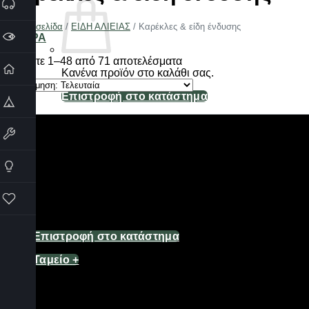
Αρχική σελίδα
/
ΕΙΔΗ ΑΛΙΕΙΑΣ
/
Καρέκλες & είδη ένδυσης
ΦΙΛΤΡΑ
Sorted
Βλέπετε 1–48 από 71 αποτελέσματα
by
Κανένα προϊόν στο καλάθι σας.
latest
Επιστροφή στο κατάστημα
Καλάθι
Κανένα προϊόν στο καλάθι σας.
Επιστροφή στο κατάστημα
Ταμείο
+