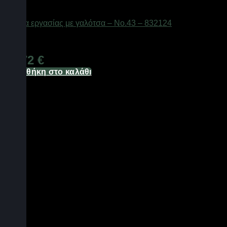
ΕΙΔΗ ΑΛΙΕΙΑΣ
Φόρμα εργασίας με γαλότσα – No.43 – 832124
Διαθέσιμο από 1-3 ημέρες
34,72
€
Προσθήκη στο καλάθι