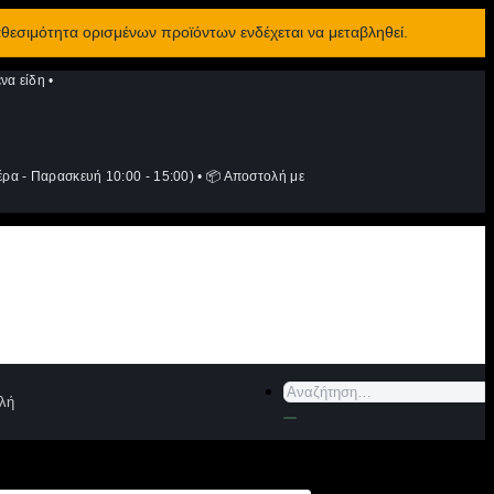
αθεσιμότητα ορισμένων προϊόντων ενδέχεται να μεταβληθεί.
να είδη
•
ρα - Παρασκευή 10:00 - 15:00)
•
📦 Αποστολή με
Αναζήτηση
λή
για: