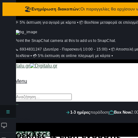
🏖️
Ενημέρωση διακοπών:
Οι παραγγελίες θα αρχίσουν
Μετάβαση
🎉 5% έκπτωση για αγορά με κάρτα
•
📦 BoxNow μεταφορά σε επιλεγμέ
στο
περιεχόμενο
Point the SnapChat camera at this to add us to SnapChat.
📞 6934831247 (Δευτέρα - Παρασκευή 10:00 - 15:00)
•
📦 Αποστολή μ
BoxNow
•
💳 5% έκπτωση σε online πληρωμή με κάρτα
•
Menu
Αναζήτηση
για:
1-3 ημέρες
παράδοση
Box Now
2.0
Σύνδεση
Καρέκλες & είδη ένδυσης
Καλάθι /
0,00
€