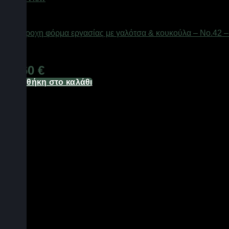
ΕΙΔΗ ΑΛΙΕΙΑΣ
Αδιάβροχη φόρμα εργασίας με γαλότσα & κουκούλα – Νο.42 
Διαθέσιμο από 1-3 ημέρες
49,60
€
Προσθήκη στο καλάθι