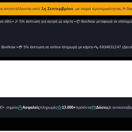
 να αποστέλλονται από
1η Σεπτεμβρίου
, με σειρά προτεραιότητας.Η δι
να είδη
•
🎉 5% έκπτωση για αγορά με κάρτα
•
📦 BoxNow μεταφορά σε επιλεγμέ
ε BoxNow
•
💳 5% έκπτωση σε online πληρωμή με κάρτα
•
📞 6934831247 (Δευτέ
00+ σημεία
Ασφαλείς
πληρωμές
13.000+
προϊόντα
Δόσεις
& αντικαταβο