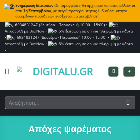
Ενημέρωση διακοπών:
Οι παραγγελίες θα αρχίσουν να αποστέλλονται
από
1η Σεπτεμβρίου
, με σειρά προτεραιότητας.Η διαθεσιμότητα
ορισμένων προϊόντων ενδέχεται να μεταβληθεί.
Μετάβαση
6934831247 (Δευτέρα - Παρασκευή 10:00 - 15:00)
•
Αποστολή με BoxNow
•
5% έκπτωση σε online πληρωμή με κάρτα
στο
•
6934831247 (Δευτέρα - Παρασκευή 10:00 - 15:00)
•
περιεχόμενο
Αποστολή με BoxNow
•
5% έκπτωση σε online πληρωμή με κάρτα
•
+
Αναζήτηση
για:
Απόχες ψαρέματος