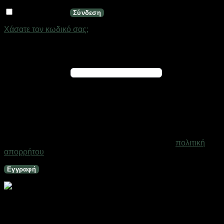
Να με θυμάσαι
Σύνδεση
Χάσατε τον κωδικό σας;
Εγγραφή
Απαιτείται
Διεύθυνση email
*
Ένας σύνδεσμος για να ορίσετε νέο κωδικό πρόσβασης θα
σταλεί στη διεύθυνση email σας
Τα προσωπικά σας δεδομένα θα χρησιμοποιηθούν για την
υποστήριξη της εμπειρίας σας σε ολόκληρο τον ιστότοπο, για
τη διαχείριση της πρόσβασης στο λογαριασμό σας και για
άλλους σκοπούς που περιγράφονται στη σελίδα
πολιτική
απορρήτου
.
Εγγραφή
Διακόπτης ασφαλείας ράγας – RXB3-63-63A-1P-6KA –
068615