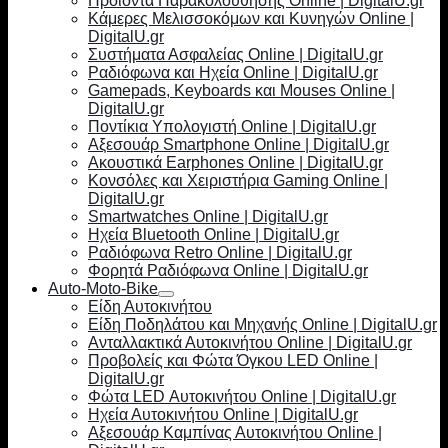
Προϊόντα Παρακολούθησης Online | DigitalU.gr
Κάμερες Μελισσοκόμων και Κυνηγών Online |
DigitalU.gr
Συστήματα Ασφαλείας Online | DigitalU.gr
Ραδιόφωνα και Ηχεία Online | DigitalU.gr
Gamepads, Keyboards και Mouses Online |
DigitalU.gr
Ποντίκια Υπολογιστή Online | DigitalU.gr
Αξεσουάρ Smartphone Online | DigitalU.gr
Ακουστικά Earphones Online | DigitalU.gr
Κονσόλες και Χειριστήρια Gaming Online |
DigitalU.gr
Smartwatches Online | DigitalU.gr
Ηχεία Bluetooth Online | DigitalU.gr
Ραδιόφωνα Retro Online | DigitalU.gr
Φορητά Ραδιόφωνα Online | DigitalU.gr
Auto-Moto-Bike
Είδη Αυτοκινήτου
Είδη Ποδηλάτου και Μηχανής Online | DigitalU.gr
Ανταλλακτικά Αυτοκινήτου Online | DigitalU.gr
Προβολείς και Φώτα Όγκου LED Online |
DigitalU.gr
Φώτα LED Αυτοκινήτου Online | DigitalU.gr
Ηχεία Αυτοκινήτου Online | DigitalU.gr
Αξεσουάρ Καμπίνας Αυτοκινήτου Online |