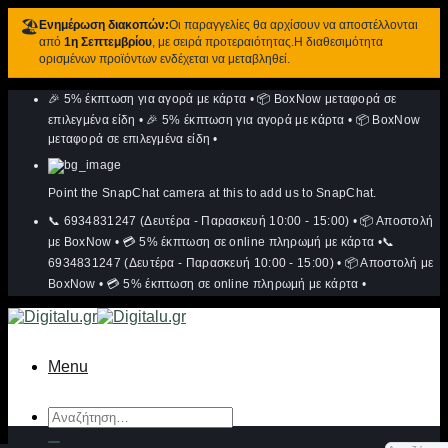
🏖️
Ενημέρωση διακοπών:
Οι παραγγελίες θα αρχίσουν να αποστέλλονται
από
1η Σεπτεμβρίου
, με σειρά προτεραιότητας.Η διαθεσιμότητα
ορισμένων προϊόντων ενδέχεται να μεταβληθεί.
Μετάβαση
🎉 5% έκπτωση για αγορά με κάρτα
•
📦 BoxNow μεταφορά σε
στο
περιεχόμενο
επιλεγμένα είδη
•
🎉 5% έκπτωση για αγορά με κάρτα
•
📦 BoxNow
μεταφορά σε επιλεγμένα είδη
•
Point the SnapChat camera at this to add us to SnapChat.
📞 6934831247 (Δευτέρα - Παρασκευή 10:00 - 15:00)
•
📦 Αποστολή
με BoxNow
•
💳 5% έκπτωση σε online πληρωμή με κάρτα
•
📞
6934831247 (Δευτέρα - Παρασκευή 10:00 - 15:00)
•
📦 Αποστολή με
BoxNow
•
💳 5% έκπτωση σε online πληρωμή με κάρτα
•
Menu
Αναζήτηση
για: