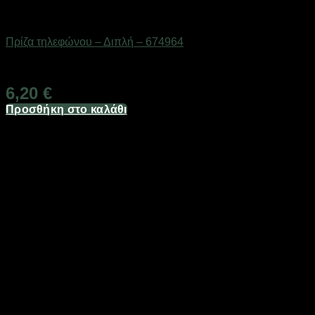
Είδη φωτισμού & αναλώσιμα
Πρίζα τηλεφώνου – Διπλή – 674964
Διαθέσιμο από 1-3 ημέρες
6,20
€
Προσθήκη στο καλάθι