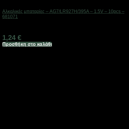
Μπαταρίες
Αλκαλικές μπαταρίες – AG7/LR927H/395A – 1.5V – 10pcs –
681071
Διαθέσιμο από 1-3 ημέρες
1,24
€
Προσθήκη στο καλάθι