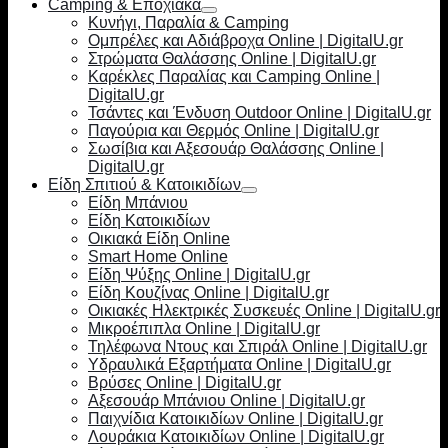
Camping & Εποχιακά
Κυνήγι, Παραλία & Camping
Ομπρέλες και Αδιάβροχα Online | DigitalU.gr
Στρώματα Θαλάσσης Online | DigitalU.gr
Καρέκλες Παραλίας και Camping Online |
DigitalU.gr
Τσάντες και Ένδυση Outdoor Online | DigitalU.gr
Παγούρια και Θερμός Online | DigitalU.gr
Σωσίβια και Αξεσουάρ Θαλάσσης Online |
DigitalU.gr
Είδη Σπιτιού & Κατοικιδίων
Είδη Μπάνιου
Είδη Κατοικιδίων
Οικιακά Είδη Online
Smart Home Online
Είδη Ψύξης Online | DigitalU.gr
Είδη Κουζίνας Online | DigitalU.gr
Οικιακές Ηλεκτρικές Συσκευές Online | DigitalU.gr
Μικροέπιπλα Online | DigitalU.gr
Τηλέφωνα Ντους και Σπιράλ Online | DigitalU.gr
Υδραυλικά Εξαρτήματα Online | DigitalU.gr
Βρύσες Online | DigitalU.gr
Αξεσουάρ Μπάνιου Online | DigitalU.gr
Παιχνίδια Κατοικιδίων Online | DigitalU.gr
Λουράκια Κατοικιδίων Online | DigitalU.gr