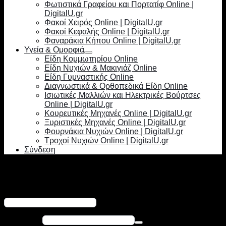
Φωτιστικά Γραφείου και Πορτατίφ Online |
DigitalU.gr
Φακοί Χειρός Online | DigitalU.gr
Φακοί Κεφαλής Online | DigitalU.gr
Φαναράκια Κήπου Online | DigitalU.gr
Υγεία & Ομορφιά
Είδη Κομμωτηρίου Online
Είδη Νυχιών & Μακιγιάζ Online
Είδη Γυμναστικής Online
Διαγνωστικά & Ορθοπεδικά Είδη Online
Ισιωτικές Μαλλιών και Ηλεκτρικές Βούρτσες
Online | DigitalU.gr
Κουρευτικές Μηχανές Online | DigitalU.gr
Ξυριστικές Μηχανές Online | DigitalU.gr
Φουρνάκια Νυχιών Online | DigitalU.gr
Τροχοί Νυχιών Online | DigitalU.gr
Σύνδεση
Σύνδεση
Απαιτείται
Όνομα χρήστη ή διεύθυνση email
*
Απαιτείται
Κωδικός
*