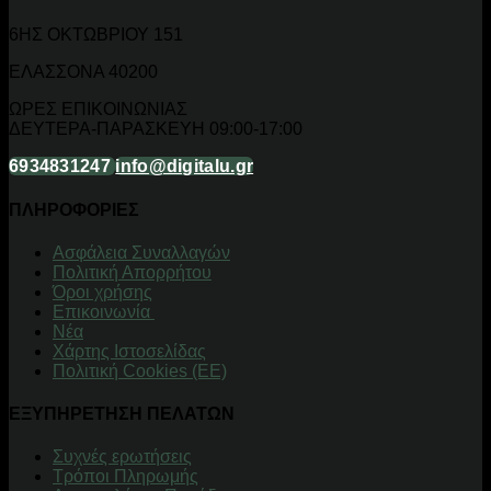
6ΗΣ ΟΚΤΩΒΡΙΟΥ 151
ΕΛΑΣΣΟΝΑ 40200
ΩΡΕΣ ΕΠΙΚΟΙΝΩΝΙΑΣ
ΔΕΥΤΕΡΑ-ΠΑΡΑΣΚΕΥΗ 09:00-17:00
6934831247
info@digitalu.gr
ΠΛΗΡΟΦΟΡΙΕΣ
Aσφάλεια Συναλλαγών
Πολιτική Απορρήτου
Όροι χρήσης
Επικοινωνία
Νέα
Χάρτης Ιστοσελίδας
Πολιτική Cookies (ΕΕ)
ΕΞΥΠΗΡΕΤΗΣΗ ΠΕΛΑΤΩΝ
Συχνές ερωτήσεις
Τρόποι Πληρωμής