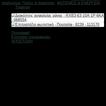
αναλώσιμα
,
Πρίζες & διακόπτες
,
ΦΩΤΙΣΜΟΣ & ΕΝΕΡΓΕΙΑ
63-
Μάρκα:
Tradesor
63A-
1P-
6KA
-
068615
ποσότητα
Περιγραφή
Επιπλέον πληροφορίες
ΑΠΟΣΤΟΛΗ
Ασφαλειοδιακόπτης ράγας για ηλεκτρολογικό πίνακα RXB3-
63.
63A – 1P – 6000A.
Βάρος
0,4 κ.
Τύπος Προϊόντος
Διακόπτης
Ελτά courier πόρτα πόρτα 3,50€ (έως 2 kg)Easy mail 3.20€
(έως 2 kg)Box now 2€ ανεξαρτήτου μεγέθους( δεν
αποστέλλονται παραγγελίες με όγκο συσκευασίας
μεγαλύτερο από: (Υ: 36 cm, Β: 45 cm, Μ: 60 cm)Τα προϊόντα
αποστέλλονται με τις εταιρείες ταχυμεταφορών Ελτά courier
πόρτα πόρτα,Easymail, Box now σε όλη την Ελλάδα. Οι