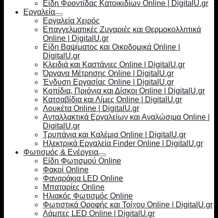
Είδη Φροντίδας Κατοικιδίων Online | DigitalU.gr
Εργαλεία
Εργαλεία Χειρός
Επαγγελματικές Ζυγαριές και Θερμοκολλητικά
Online | DigitalU.gr
Είδη Βαψίματος και Οικοδομικά Online |
DigitalU.gr
Κλειδιά και Καστάνιες Online | DigitalU.gr
Όργανα Μέτρησης Online | DigitalU.gr
Ένδυση Εργασίας Online | DigitalU.gr
Κοπίδια, Πριόνια και Δίσκοι Online | DigitalU.gr
Κατσαβίδια και Λίμες Online | DigitalU.gr
Λουκέτα Online | DigitalU.gr
Ανταλλακτικά Εργαλείων και Αναλώσιμα Online |
DigitalU.gr
Τρυπάνια και Καλέμια Online | DigitalU.gr
Ηλεκτρικά Εργαλεία Finder Online | DigitalU.gr
Φωτισμός & Ενέργεια
Είδη Φωτισμού Online
Φακοί Online
Φαναράκια LED Online
Μπαταρίες Online
Ηλιακός Φωτισμός Online
Φωτιστικά Οροφής και Τοίχου Online | DigitalU.gr
Λάμπες LED Online | DigitalU.gr