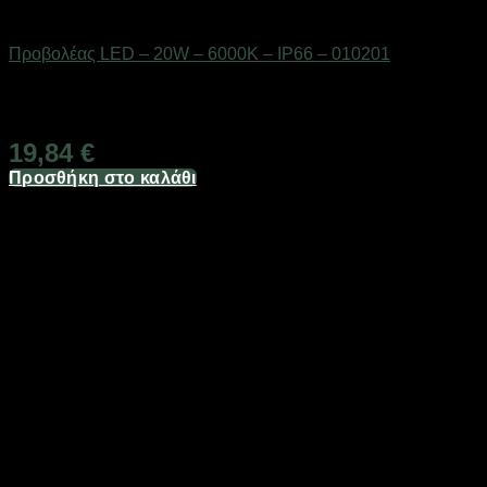
Είδη φωτισμού & αναλώσιμα
Προβολέας LED – 20W – 6000K – IP66 – 010201
Διαθέσιμο από 1-3 ημέρες
19,84
€
Προσθήκη στο καλάθι