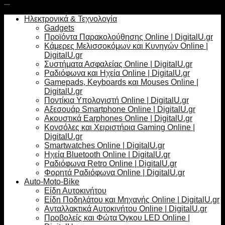
Ηλεκτρονικά & Τεχνολογία
Gadgets
Προϊόντα Παρακολούθησης Online | DigitalU.gr
Κάμερες Μελισσοκόμων και Κυνηγών Online |
DigitalU.gr
Συστήματα Ασφαλείας Online | DigitalU.gr
Ραδιόφωνα και Ηχεία Online | DigitalU.gr
Gamepads, Keyboards και Mouses Online |
DigitalU.gr
Ποντίκια Υπολογιστή Online | DigitalU.gr
Αξεσουάρ Smartphone Online | DigitalU.gr
Ακουστικά Earphones Online | DigitalU.gr
Κονσόλες και Χειριστήρια Gaming Online |
DigitalU.gr
Smartwatches Online | DigitalU.gr
Ηχεία Bluetooth Online | DigitalU.gr
Ραδιόφωνα Retro Online | DigitalU.gr
Φορητά Ραδιόφωνα Online | DigitalU.gr
Auto-Moto-Bike
Είδη Αυτοκινήτου
Είδη Ποδηλάτου και Μηχανής Online | DigitalU.gr
Ανταλλακτικά Αυτοκινήτου Online | DigitalU.gr
Προβολείς και Φώτα Όγκου LED Online |