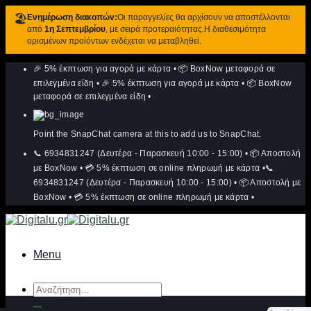
🏖️
Ενημέρωση διακοπών:
Οι παραγγελίες θα αρχίσουν να αποστέλλονται
από
1η Σεπτεμβρίου
, με σειρά προτεραιότητας.Η διαθεσιμότητα
ορισμένων προϊόντων ενδέχεται να μεταβληθεί.
Μετάβαση
🎉 5% έκπτωση για αγορά με κάρτα
•
📦 BoxNow μεταφορά σε
στο
περιεχόμενο
επιλεγμένα είδη
•
🎉 5% έκπτωση για αγορά με κάρτα
•
📦 BoxNow
μεταφορά σε επιλεγμένα είδη
•
Point the SnapChat camera at this to add us to SnapChat.
📞 6934831247 (Δευτέρα - Παρασκευή 10:00 - 15:00)
•
📦 Αποστολή
με BoxNow
•
💳 5% έκπτωση σε online πληρωμή με κάρτα
•
📞
6934831247 (Δευτέρα - Παρασκευή 10:00 - 15:00)
•
📦 Αποστολή με
BoxNow
•
💳 5% έκπτωση σε online πληρωμή με κάρτα
•
Menu
Αναζήτηση
για: