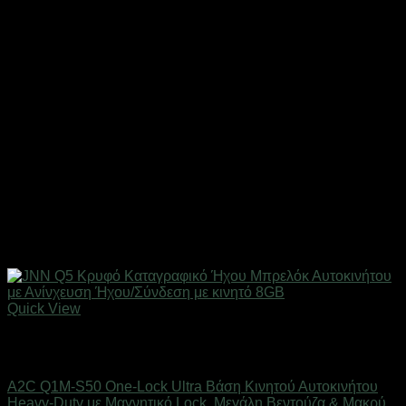
Quick View
Εξαντλημένο
Βάσεις Μηχανής - Αυτοκινήτου
A2C Q1M-S50 One-Lock Ultra Βάση Κινητού Αυτοκινήτου
Heavy-Duty με Μαγνητικό Lock, Μεγάλη Βεντούζα & Μακρύ