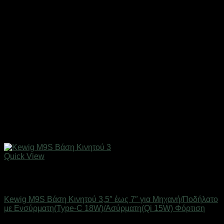
Quick View
Εξαντλημένο
Βάσεις Μηχανής - Αυτοκινήτου
Kewig M9S Βάση Κινητού 3,5″ έως 7″ για Μηχανή/Ποδήλατο
με Ενσύρματη(Type-C 18W)/Ασύρματη(Qi 15W) Φόρτιση