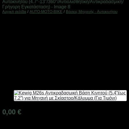
Αρχική σελίδα
/
AUTO-MOTO-BIKE
/
Βάσεις Μηχανής - Αυτοκινήτου
APPS2Car IP3-HR02 Βάση
Tablet για Προσκέφαλο
Αυτοκινήτου (4.7″-13″/360°/
Αντιολισθητική/
Αντικραδασμική/Γρήγορη
Εγκατάσταση)
0,00
€
Άμεσα Διαθέσιμο