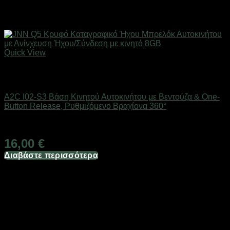
Quick View
Εξαντλημένο
Βάσεις Μηχανής - Αυτοκινήτου
A2C I02-S3 Βάση Κινητού Αυτοκινήτου με Βεντούζα & One-
Button Release, Ρυθμιζόμενο Βραχίονα 360°
Διαθέσιμο
16,00
€
Διαβάστε περισσότερα