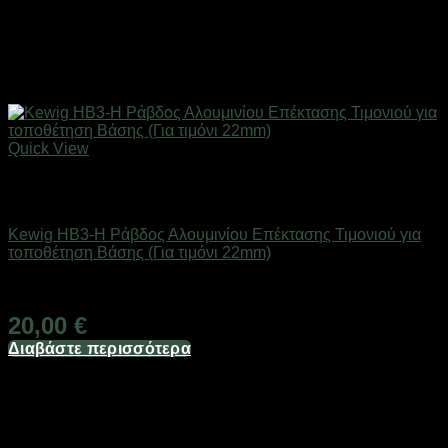
Quick View
Εξαντλημένο
Βάσεις Μηχανής - Αυτοκινήτου
Kewig HB3-Η Ράβδος Αλουμινίου Επέκτασης Τιμονιού για
τοποθέτηση Βάσης (Για τιμόνι 22mm)
Διαθέσιμο
20,00
€
Διαβάστε περισσότερα