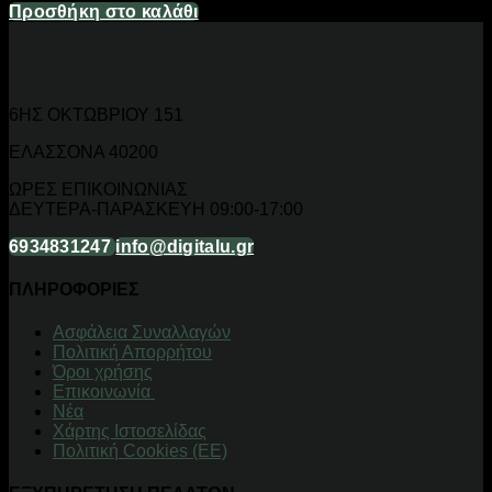
Προσθήκη στο καλάθι
6ΗΣ ΟΚΤΩΒΡΙΟΥ 151
ΕΛΑΣΣΟΝΑ 40200
ΩΡΕΣ ΕΠΙΚΟΙΝΩΝΙΑΣ
ΔΕΥΤΕΡΑ-ΠΑΡΑΣΚΕΥΗ 09:00-17:00
6934831247
info@digitalu.gr
ΠΛΗΡΟΦΟΡΙΕΣ
Aσφάλεια Συναλλαγών
Πολιτική Απορρήτου
Όροι χρήσης
Επικοινωνία
Νέα
Χάρτης Ιστοσελίδας
Πολιτική Cookies (ΕΕ)