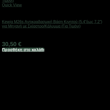
Quick View
Βάσεις Μηχανής - Αυτοκινήτου
Kewig M26s Αντικραδασμική Βάση Κινητού (5.4”έως 7.2”)
για Μηχανή με Σκίαστρο/Κάλυμμα (Για Τιμόνι)
Άμεσα Διαθέσιμο
30,50
€
Προσθήκη στο καλάθι