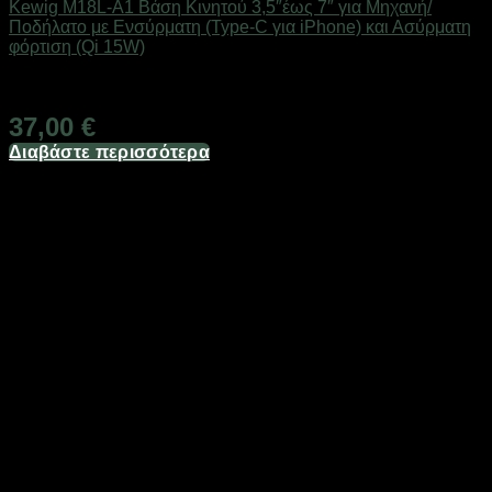
Kewig M18L-A1 Βάση Κινητού 3,5″έως 7″ για Μηχανή/
Ποδήλατο με Ενσύρματη (Type-C για iPhone) και Ασύρματη
φόρτιση (Qi 15W)
Άμεσα Διαθέσιμο
37,00
€
Διαβάστε περισσότερα