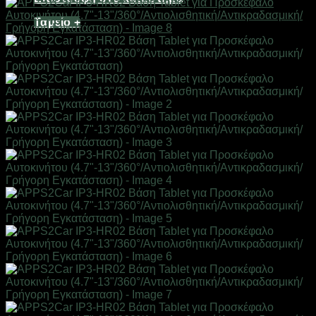
Ταμείο
+