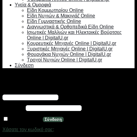
Υγεία & Ομορφιά
Είδη Κομμωτηρίου Online
Είδη Νυχιών & Μακιγιάζ Online
Είδη Γυμναστικής Online
Διαγνωστικά & Ορθοπεδικά Είδη Online
Ισιωτικές Μαλλιών και Ηλεκτρικές Βούρτσες
Online | DigitalU.gr
Κουρευτικές Μηχανές Online | DigitalU.gr
Ξυριστικές Μηχανές Online | DigitalU.gr
Φουρνάκια Νυχιών Online | DigitalU.gr
Τροχοί Νυχιών Online | DigitalU.gr
Σύνδεση
Σύνδεση
Απαιτείται
Όνομα χρήστη ή διεύθυνση email
*
Απαιτείται
Κωδικός
*
Να με θυμάσαι
Σύνδεση
Χάσατε τον κωδικό σας;