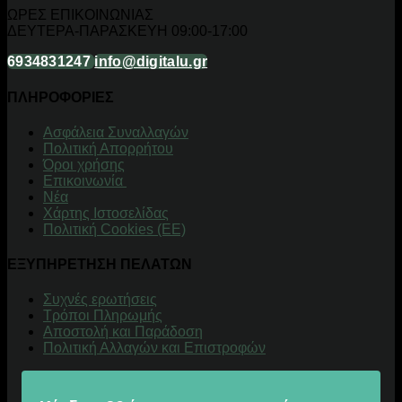
ΩΡΕΣ ΕΠΙΚΟΙΝΩΝΙΑΣ
ΔΕΥΤΕΡΑ-ΠΑΡΑΣΚΕΥΗ 09:00-17:00
6934831247
info@digitalu.gr
ΠΛΗΡΟΦΟΡΙΕΣ
Aσφάλεια Συναλλαγών
Πολιτική Απορρήτου
Όροι χρήσης
Επικοινωνία
Νέα
Χάρτης Ιστοσελίδας
Πολιτική Cookies (ΕΕ)
ΕΞΥΠΗΡΕΤΗΣΗ ΠΕΛΑΤΩΝ
Συχνές ερωτήσεις
Τρόποι Πληρωμής
Αποστολή και Παράδοση
Πολιτική Αλλαγών και Επιστροφών