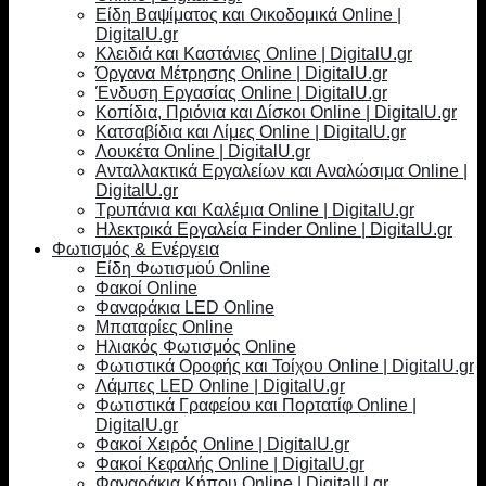
Είδη Βαψίματος και Οικοδομικά Online |
DigitalU.gr
Κλειδιά και Καστάνιες Online | DigitalU.gr
Όργανα Μέτρησης Online | DigitalU.gr
Ένδυση Εργασίας Online | DigitalU.gr
Κοπίδια, Πριόνια και Δίσκοι Online | DigitalU.gr
Κατσαβίδια και Λίμες Online | DigitalU.gr
Λουκέτα Online | DigitalU.gr
Ανταλλακτικά Εργαλείων και Αναλώσιμα Online |
DigitalU.gr
Τρυπάνια και Καλέμια Online | DigitalU.gr
Ηλεκτρικά Εργαλεία Finder Online | DigitalU.gr
Φωτισμός & Ενέργεια
Είδη Φωτισμού Online
Φακοί Online
Φαναράκια LED Online
Μπαταρίες Online
Ηλιακός Φωτισμός Online
Φωτιστικά Οροφής και Τοίχου Online | DigitalU.gr
Λάμπες LED Online | DigitalU.gr
Φωτιστικά Γραφείου και Πορτατίφ Online |
DigitalU.gr
Φακοί Χειρός Online | DigitalU.gr
Φακοί Κεφαλής Online | DigitalU.gr
Φαναράκια Κήπου Online | DigitalU.gr