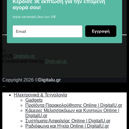
Κέρδισε 3€ έκπτωση για την επόμενη
αγορά σου!
Ισχύει για αγορές άνω των 10€
Εγγραφή
© 2026 Digitalu.gr
©
2026
Digitalu.gr
Created with love by
Digit-art.gr
Copyright 2026 ©
Digitalu.gr
Ηλεκτρονικά & Τεχνολογία
Gadgets
Προϊόντα Παρακολούθησης Online | DigitalU.gr
Κάμερες Μελισσοκόμων και Κυνηγών Online |
DigitalU.gr
Συστήματα Ασφαλείας Online | DigitalU.gr
Ραδιόφωνα και Ηχεία Online | DigitalU.gr