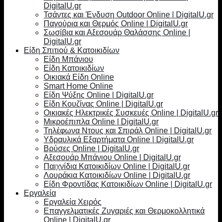
DigitalU.gr
Τσάντες και Ένδυση Outdoor Online | DigitalU.gr
Παγούρια και Θερμός Online | DigitalU.gr
Σωσίβια και Αξεσουάρ Θαλάσσης Online |
DigitalU.gr
Είδη Σπιτιού & Κατοικιδίων
Είδη Μπάνιου
Είδη Κατοικιδίων
Οικιακά Είδη Online
Smart Home Online
Είδη Ψύξης Online | DigitalU.gr
Είδη Κουζίνας Online | DigitalU.gr
Οικιακές Ηλεκτρικές Συσκευές Online | DigitalU.gr
Μικροέπιπλα Online | DigitalU.gr
Τηλέφωνα Ντους και Σπιράλ Online | DigitalU.gr
Υδραυλικά Εξαρτήματα Online | DigitalU.gr
Βρύσες Online | DigitalU.gr
Αξεσουάρ Μπάνιου Online | DigitalU.gr
Παιχνίδια Κατοικιδίων Online | DigitalU.gr
Λουράκια Κατοικιδίων Online | DigitalU.gr
Είδη Φροντίδας Κατοικιδίων Online | DigitalU.gr
Εργαλεία
Εργαλεία Χειρός
Επαγγελματικές Ζυγαριές και Θερμοκολλητικά
Online | DigitalU.gr