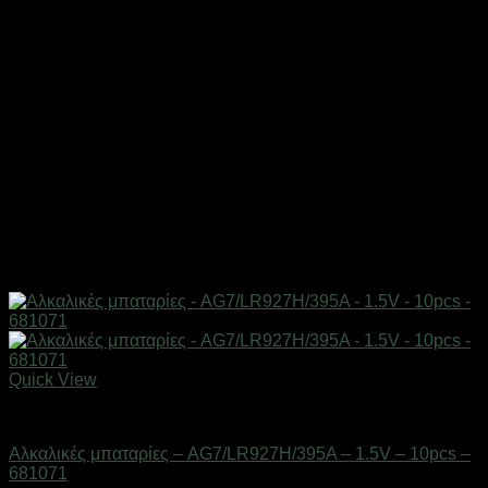
Quick View
Μπαταρίες
Αλκαλικές μπαταρίες – AG7/LR927H/395A – 1.5V – 10pcs –
681071