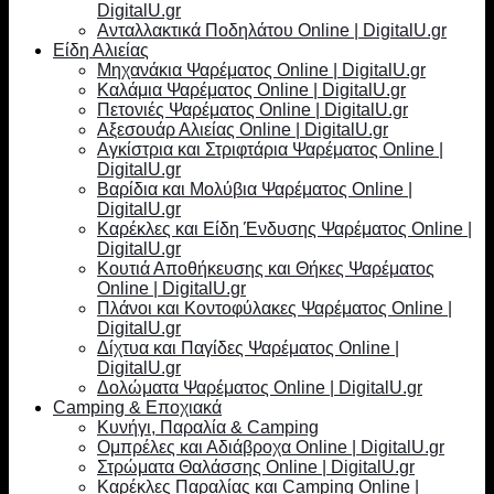
DigitalU.gr
Ανταλλακτικά Ποδηλάτου Online | DigitalU.gr
Είδη Αλιείας
Μηχανάκια Ψαρέματος Online | DigitalU.gr
Καλάμια Ψαρέματος Online | DigitalU.gr
Πετονιές Ψαρέματος Online | DigitalU.gr
Αξεσουάρ Αλιείας Online | DigitalU.gr
Αγκίστρια και Στριφτάρια Ψαρέματος Online |
DigitalU.gr
Βαρίδια και Μολύβια Ψαρέματος Online |
DigitalU.gr
Καρέκλες και Είδη Ένδυσης Ψαρέματος Online |
DigitalU.gr
Κουτιά Αποθήκευσης και Θήκες Ψαρέματος
Online | DigitalU.gr
Πλάνοι και Κοντοφύλακες Ψαρέματος Online |
DigitalU.gr
Δίχτυα και Παγίδες Ψαρέματος Online |
DigitalU.gr
Δολώματα Ψαρέματος Online | DigitalU.gr
Camping & Εποχιακά
Κυνήγι, Παραλία & Camping
Ομπρέλες και Αδιάβροχα Online | DigitalU.gr
Στρώματα Θαλάσσης Online | DigitalU.gr
Καρέκλες Παραλίας και Camping Online |