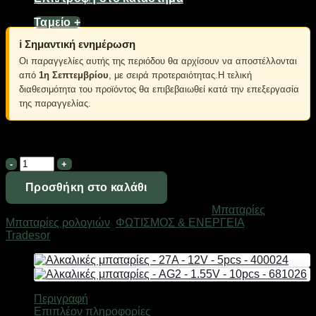
Σετ 10 τεμαχίων.
Ταμείο
+
ℹ️ Σημαντική ενημέρωση
Οι παραγγελίες αυτής της περιόδου θα αρχίσουν να αποστέλλονται
από
1η Σεπτεμβρίου
, με σειρά προτεραιότητας.Η τελική
διαθεσιμότητα του προϊόντος θα επιβεβαιωθεί κατά την επεξεργασία
της παραγγελίας.
Σε απόθεμα
Αλκαλικές
μπαταρίες
-
Προσθήκη στο καλάθι
AG0
Κωδικός προϊόντος:
681149
Κατηγορίες:
Μπαταρίες
,
-
Μπαταρίες ρολογιών
,
ΦΩΤΙΣΜΟΣ & ΕΝΕΡΓΕΙΑ
Μάρκα:
1.55V
Tradesor
-
10pcs
-
681149
ποσότητα
Περιγραφή
Επιπλέον πληροφορίες