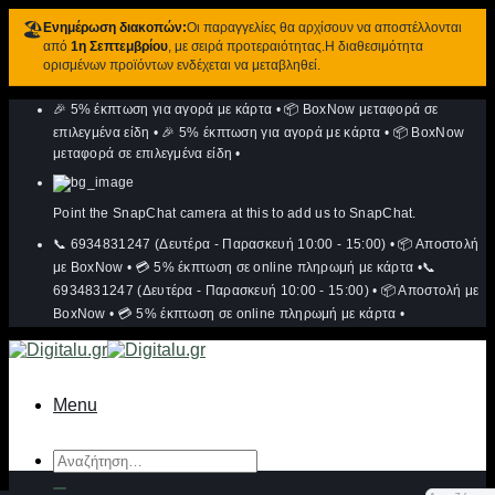
🏖️
Ενημέρωση διακοπών:
Οι παραγγελίες θα αρχίσουν να αποστέλλονται
από
1η Σεπτεμβρίου
, με σειρά προτεραιότητας.Η διαθεσιμότητα
ορισμένων προϊόντων ενδέχεται να μεταβληθεί.
Μετάβαση
🎉 5% έκπτωση για αγορά με κάρτα
•
📦 BoxNow μεταφορά σε
στο
περιεχόμενο
επιλεγμένα είδη
•
🎉 5% έκπτωση για αγορά με κάρτα
•
📦 BoxNow
μεταφορά σε επιλεγμένα είδη
•
Point the SnapChat camera at this to add us to SnapChat.
📞 6934831247 (Δευτέρα - Παρασκευή 10:00 - 15:00)
•
📦 Αποστολή
με BoxNow
•
💳 5% έκπτωση σε online πληρωμή με κάρτα
•
📞
6934831247 (Δευτέρα - Παρασκευή 10:00 - 15:00)
•
📦 Αποστολή με
BoxNow
•
💳 5% έκπτωση σε online πληρωμή με κάρτα
•
Menu
Αναζήτηση
για: