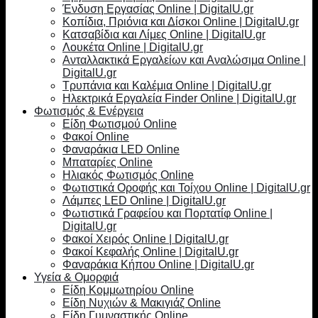
Ένδυση Εργασίας Online | DigitalU.gr
Κοπίδια, Πριόνια και Δίσκοι Online | DigitalU.gr
Κατσαβίδια και Λίμες Online | DigitalU.gr
Λουκέτα Online | DigitalU.gr
Ανταλλακτικά Εργαλείων και Αναλώσιμα Online |
DigitalU.gr
Τρυπάνια και Καλέμια Online | DigitalU.gr
Ηλεκτρικά Εργαλεία Finder Online | DigitalU.gr
Φωτισμός & Ενέργεια
Είδη Φωτισμού Online
Φακοί Online
Φαναράκια LED Online
Μπαταρίες Online
Ηλιακός Φωτισμός Online
Φωτιστικά Οροφής και Τοίχου Online | DigitalU.gr
Λάμπες LED Online | DigitalU.gr
Φωτιστικά Γραφείου και Πορτατίφ Online |
DigitalU.gr
Φακοί Χειρός Online | DigitalU.gr
Φακοί Κεφαλής Online | DigitalU.gr
Φαναράκια Κήπου Online | DigitalU.gr
Υγεία & Ομορφιά
Είδη Κομμωτηρίου Online
Είδη Νυχιών & Μακιγιάζ Online
Είδη Γυμναστικής Online