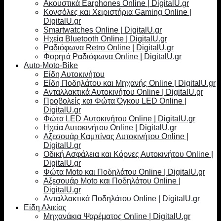
Ακουστικά Earphones Online | DigitalU.gr
Κονσόλες και Χειριστήρια Gaming Online |
DigitalU.gr
Smartwatches Online | DigitalU.gr
Ηχεία Bluetooth Online | DigitalU.gr
Ραδιόφωνα Retro Online | DigitalU.gr
Φορητά Ραδιόφωνα Online | DigitalU.gr
Auto-Moto-Bike
Είδη Αυτοκινήτου
Είδη Ποδηλάτου και Μηχανής Online | DigitalU.gr
Ανταλλακτικά Αυτοκινήτου Online | DigitalU.gr
Προβολείς και Φώτα Όγκου LED Online |
DigitalU.gr
Φώτα LED Αυτοκινήτου Online | DigitalU.gr
Ηχεία Αυτοκινήτου Online | DigitalU.gr
Αξεσουάρ Καμπίνας Αυτοκινήτου Online |
DigitalU.gr
Οδική Ασφάλεια και Κόρνες Αυτοκινήτου Online |
DigitalU.gr
Φώτα Moto και Ποδηλάτου Online | DigitalU.gr
Αξεσουάρ Moto και Ποδηλάτου Online |
DigitalU.gr
Ανταλλακτικά Ποδηλάτου Online | DigitalU.gr
Είδη Αλιείας
Μηχανάκια Ψαρέματος Online | DigitalU.gr