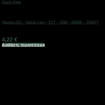
Quick View
Εξαντλημένο
Είδη φωτισμού & αναλώσιμα
Λάμπα LED – Spiral Corn – E27 – 16W – 6500K – 356977
Διαθέσιμο από 1-3 ημέρες
4,22
€
Διαβάστε περισσότερα