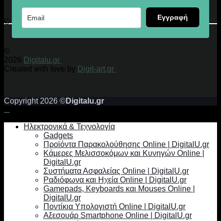
Εγγραφή
© 2026 Digitalu.gr
©
2026
Digitalu.gr
Created with love by
Digit-art.gr
Copyright 2026 ©
Digitalu.gr
Ηλεκτρονικά & Τεχνολογία
Gadgets
Προϊόντα Παρακολούθησης Online | DigitalU.gr
Κάμερες Μελισσοκόμων και Κυνηγών Online |
DigitalU.gr
Συστήματα Ασφαλείας Online | DigitalU.gr
Ραδιόφωνα και Ηχεία Online | DigitalU.gr
Gamepads, Keyboards και Mouses Online |
DigitalU.gr
Ποντίκια Υπολογιστή Online | DigitalU.gr
Αξεσουάρ Smartphone Online | DigitalU.gr