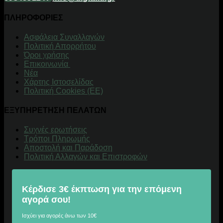
ΠΛΗΡΟΦΟΡΙΕΣ
Aσφάλεια Συναλλαγών
Πολιτική Απορρήτου
Όροι χρήσης
Επικοινωνία
Νέα
Χάρτης Ιστοσελίδας
Πολιτική Cookies (ΕΕ)
ΕΞΥΠΗΡΕΤΗΣΗ ΠΕΛΑΤΩΝ
Συχνές ερωτήσεις
Τρόποι Πληρωμής
Αποστολή και Παράδοση
Πολιτική Αλλαγών και Επιστροφών
Κέρδισε 3€ έκπτωση για την επόμενη
αγορά σου!
Ισχύει για αγορές άνω των 10€