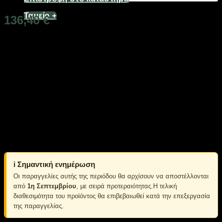
Ταμείο
+
136,40
€
Διαθέσιμο από 1-3 ημέρες
Φωτιστικό οροφής LED, σε εντυπωσιακό σχεδιασμό που θα
προσδώσει στον χώρο σας πρωτοποριακό, μοντέρνο στυλ.
Διαθέτει τηλεχειριστήριο με πολλαπλές ρυθμίσεις,
Dimmer για την ρύθμιση έντασης φωτισμού και εύρος
θερμοκρασίας φωτισμού 3000-6500Κ για θερμό ή ψυχρό
φωτισμό, ανάλογα με τις ανάγκες του χώρου σας.
Χαρακτηριστικά:
Ισχύς: 96W,
Διαστάσεις: 50 x 50 x 10cm.
ℹ️ Σημαντική ενημέρωση
Οι παραγγελίες αυτής της περιόδου θα αρχίσουν να αποστέλλονται
από
1η Σεπτεμβρίου
, με σειρά προτεραιότητας.Η τελική
διαθεσιμότητα του προϊόντος θα επιβεβαιωθεί κατά την επεξεργασία
της παραγγελίας.