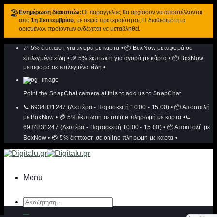
🏖️
Ενημέρωση διακοπών:
Οι παραγγελίες θα αρχίσουν να αποστέλλονται
από
1η Σεπτεμβρίου
, με σειρά προτεραιότητας.Η διαθεσιμότητα
ορισμένων προϊόντων ενδέχεται να μεταβληθεί.
Μετάβαση
🎉 5% έκπτωση για αγορά με κάρτα
•
📦 BoxNow μεταφορά σε
στο
περιεχόμενο
επιλεγμένα είδη
•
🎉 5% έκπτωση για αγορά με κάρτα
•
📦 BoxNow
μεταφορά σε επιλεγμένα είδη
•
Point the SnapChat camera at this to add us to SnapChat.
📞 6934831247 (Δευτέρα - Παρασκευή 10:00 - 15:00)
•
📦 Αποστολή
με BoxNow
•
💳 5% έκπτωση σε online πληρωμή με κάρτα
•
📞
6934831247 (Δευτέρα - Παρασκευή 10:00 - 15:00)
•
📦 Αποστολή με
BoxNow
•
💳 5% έκπτωση σε online πληρωμή με κάρτα
•
Menu
Αναζήτηση
για: