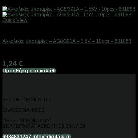
Quick View
Μπαταρίες
Αλκαλικές μπαταρίες – AG8/391A – 1.5V – 10pcs – 681088
Διαθέσιμο από 1-3 ημέρες
1,24
€
Προσθήκη στο καλάθι
6ΗΣ ΟΚΤΩΒΡΙΟΥ 151
ΕΛΑΣΣΟΝΑ 40200
ΩΡΕΣ ΕΠΙΚΟΙΝΩΝΙΑΣ
ΔΕΥΤΕΡΑ-ΠΑΡΑΣΚΕΥΗ 09:00-17:00
6934831247
info@digitalu.gr