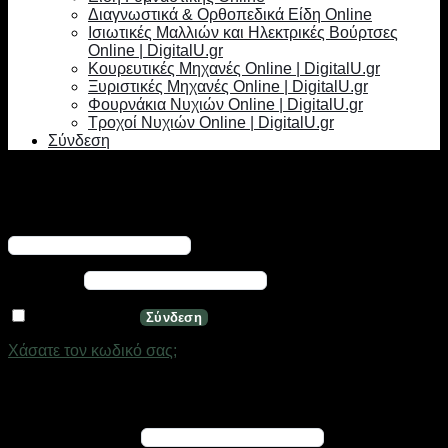
Διαγνωστικά & Ορθοπεδικά Είδη Online
Ισιωτικές Μαλλιών και Ηλεκτρικές Βούρτσες
Online | DigitalU.gr
Κουρευτικές Μηχανές Online | DigitalU.gr
Ξυριστικές Μηχανές Online | DigitalU.gr
Φουρνάκια Νυχιών Online | DigitalU.gr
Τροχοί Νυχιών Online | DigitalU.gr
Σύνδεση
Σύνδεση
Απαιτείται
Όνομα χρήστη ή διεύθυνση email
*
Απαιτείται
Κωδικός
*
Να με θυμάσαι
Σύνδεση
Χάσατε τον κωδικό σας;
Εγγραφή
Απαιτείται
Διεύθυνση email
*