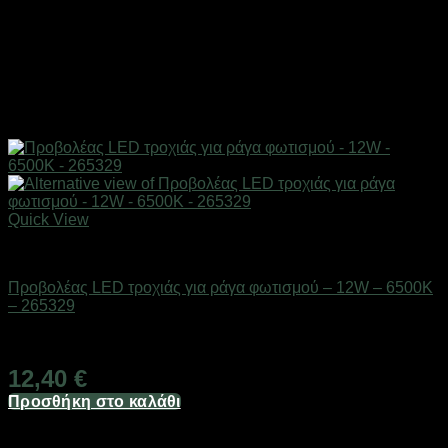
Quick View
Είδη φωτισμού & αναλώσιμα
Προβολέας LED τροχιάς για ράγα φωτισμού – 12W – 6500K
– 265329
Διαθέσιμο από 1-3 ημέρες
12,40
€
Προσθήκη στο καλάθι