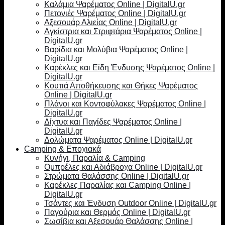
Καλάμια Ψαρέματος Online | DigitalU.gr
Πετονιές Ψαρέματος Online | DigitalU.gr
Αξεσουάρ Αλιείας Online | DigitalU.gr
Αγκίστρια και Στριφτάρια Ψαρέματος Online |
DigitalU.gr
Βαρίδια και Μολύβια Ψαρέματος Online |
DigitalU.gr
Καρέκλες και Είδη Ένδυσης Ψαρέματος Online |
DigitalU.gr
Κουτιά Αποθήκευσης και Θήκες Ψαρέματος
Online | DigitalU.gr
Πλάνοι και Κοντοφύλακες Ψαρέματος Online |
DigitalU.gr
Δίχτυα και Παγίδες Ψαρέματος Online |
DigitalU.gr
Δολώματα Ψαρέματος Online | DigitalU.gr
Camping & Εποχιακά
Κυνήγι, Παραλία & Camping
Ομπρέλες και Αδιάβροχα Online | DigitalU.gr
Στρώματα Θαλάσσης Online | DigitalU.gr
Καρέκλες Παραλίας και Camping Online |
DigitalU.gr
Τσάντες και Ένδυση Outdoor Online | DigitalU.gr
Παγούρια και Θερμός Online | DigitalU.gr
Σωσίβια και Αξεσουάρ Θαλάσσης Online |