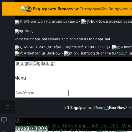
Ενημέρωση διακοπών:
Οι παραγγελίες θα αρχίσου
Μετάβαση
5% έκπτωση για αγορά με κάρτα
•
BoxNow μεταφορά σε επι
στο
περιεχόμενο
Point the SnapChat camera at this to add us to SnapChat.
6934831247 (Δευτέρα - Παρασκευή 10:00 - 15:00)
•
Αποστ
Αποστολή με BoxNow
•
5% έκπτωση σε online πληρωμή με
Menu
Αναζήτηση
για:
1-3 ημέρες
παράδοση
Box Now
2.0
Σύνδεση
ΦΙΛΤΡΑ
Καλάθι /
0,00
€
Αρχική σελίδα
/
ΦΩΤΙΣΜΟΣ & ΕΝΕΡΓΕΙΑ
/
Είδη φωτισμού & αναλώσιμα
/