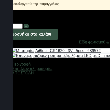
την επεξεργασία της παραγγελίας.
Σε απόθεμα
Φωτιστικό
γραφείου
-
Προσθήκη στο καλάθι
Mini
Κωδικός προϊόντος:
671260_w
Κατηγορίες:
Είδη φωτισμού &
Desk
Lamp
-
668
-
Περιγραφή
671260
Επιπλέον πληροφορίες
-
ΑΠΟΣΤΟΛΗ
White
ποσότητα
Λάμπα γραφείου Led σε Mini μέγεθος που μπορεί να τοποθετηθ
πανεύκολα.
Φωτισμός: Ψυχρός λευκός
Ύψος: 28cm
Διάμετρος βάσης: 7.5cm