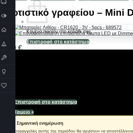
Φωτιστικό γραφείου – Mini 
Κανένα προϊόν στο καλάθι σας.
Επιστροφή στο κατάστημα
1,49
€
Καλάθι
Διαθέσιμο από 1-3 ημέρες
Λάμπα γραφείου Led σε Mini μέγεθος που μπορεί να τοποθετηθ
πανεύκολα.
Φωτισμός: Ψυχρός λευκός
Κανένα προϊόν στο καλάθι σας.
Ύψος: 28cm
Διάμετρος βάσης: 7.5cm
Επιστροφή στο κατάστημα
Λειτουργεί με 3 μπαταρίες ΑΑΑ (δεν περιλαμβάνονται)
Ταμείο
+
Σημαντική ενημέρωση
Οι παραγγελίες αυτής της περιόδου θα αρχίσουν να αποστέλλοντ