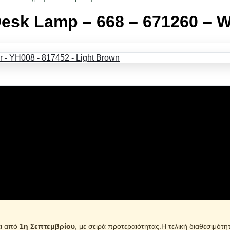
Desk Lamp – 668 – 671260 – W
εί παντού, με εύκαμπτο μεταλλικό βραχίονα που σας επιτρέπει
αι από
1η Σεπτεμβρίου
, με σειρά προτεραιότητας.Η τελική διαθεσιμότη