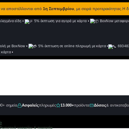
ν να αποστέλλονται από
1η Σεπτεμβρίου
, με σειρά προτεραιότητας.Η 
λεγμένα είδη
•
5% έκπτωση για αγορά με κάρτα
•
BoxNow μεταφορά 
ολή με BoxNow
•
5% έκπτωση σε online πληρωμή με κάρτα
•
693483
 κάρτα
•
00+ σημεία
Ασφαλείς
πληρωμές
13.000+
προϊόντα
Δόσεις
& αντικαταβο
Φωτιστικά γραφείου & πορτατίφ