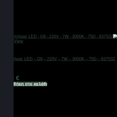
Quick View
Είδη φωτισμού & αναλώσιμα
Λαμπτήρας LED – G9 – 220V – 7W – 3000K – 75D – 837532
Διαθέσιμο από 1-3 ημέρες
3,72
€
Προσθήκη στο καλάθι