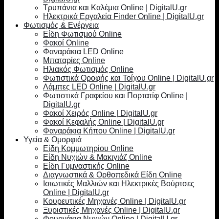
Τρυπάνια και Καλέμια Online | DigitalU.gr
Ηλεκτρικά Εργαλεία Finder Online | DigitalU.gr
Φωτισμός & Ενέργεια
Είδη Φωτισμού Online
Φακοί Online
Φαναράκια LED Online
Μπαταρίες Online
Ηλιακός Φωτισμός Online
Φωτιστικά Οροφής και Τοίχου Online | DigitalU.gr
Λάμπες LED Online | DigitalU.gr
Φωτιστικά Γραφείου και Πορτατίφ Online |
DigitalU.gr
Φακοί Χειρός Online | DigitalU.gr
Φακοί Κεφαλής Online | DigitalU.gr
Φαναράκια Κήπου Online | DigitalU.gr
Υγεία & Ομορφιά
Είδη Κομμωτηρίου Online
Είδη Νυχιών & Μακιγιάζ Online
Είδη Γυμναστικής Online
Διαγνωστικά & Ορθοπεδικά Είδη Online
Ισιωτικές Μαλλιών και Ηλεκτρικές Βούρτσες
Online | DigitalU.gr
Κουρευτικές Μηχανές Online | DigitalU.gr
Ξυριστικές Μηχανές Online | DigitalU.gr
Φουρνάκια Νυχιών Online | DigitalU.gr