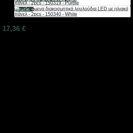
Ταμείο
+
17,36
€
Διαθέσιμο από 1-3 ημέρες
Φωτιζόμενα διακοσμητικά λουλούδια LED με ηλιακό πάνελ
φόρτισης και ενσωματωμένη επαναφορτιζόμενη μπαταρία,
ιδανικά διακοσμητικά για χρήση σε σημεία που δεν έχουν
εύκολη πρόσβαση σε ηλεκτρικό ρεύμα, καθώς τοποθετούνται
και χρησιμοποιούνται εξολοκλήρου ασύρματα.
Περιλαμβάνουν ειδικό μεταλλικό πάσσαλο για εύκολη και
σταθερή τοποθέτηση στο χώμα του κήπου σας ή σε γλάστρα.
Σετ 2 τεμαχίων.
Χρόνος φόρτισης: 8 ώρες σε ηλιοφάνεια
Αυτονομία: έως 10 ώρες φωτισμού
Μπαταρία NiMH 600mah.
Ηλιακό πάνελ 2V 140mA
Κουμπί ON/OFF
Στεγανότητα:
IP65
Συνολικό μήκος (με τον πάσσαλο): 75cm