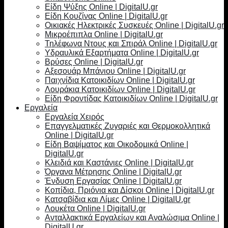
Είδη Ψύξης Online | DigitalU.gr
Είδη Κουζίνας Online | DigitalU.gr
Οικιακές Ηλεκτρικές Συσκευές Online | DigitalU.gr
Μικροέπιπλα Online | DigitalU.gr
Τηλέφωνα Ντους και Σπιράλ Online | DigitalU.gr
Υδραυλικά Εξαρτήματα Online | DigitalU.gr
Βρύσες Online | DigitalU.gr
Αξεσουάρ Μπάνιου Online | DigitalU.gr
Παιχνίδια Κατοικιδίων Online | DigitalU.gr
Λουράκια Κατοικιδίων Online | DigitalU.gr
Είδη Φροντίδας Κατοικιδίων Online | DigitalU.gr
Εργαλεία
Εργαλεία Χειρός
Επαγγελματικές Ζυγαριές και Θερμοκολλητικά
Online | DigitalU.gr
Είδη Βαψίματος και Οικοδομικά Online |
DigitalU.gr
Κλειδιά και Καστάνιες Online | DigitalU.gr
Όργανα Μέτρησης Online | DigitalU.gr
Ένδυση Εργασίας Online | DigitalU.gr
Κοπίδια, Πριόνια και Δίσκοι Online | DigitalU.gr
Κατσαβίδια και Λίμες Online | DigitalU.gr
Λουκέτα Online | DigitalU.gr
Ανταλλακτικά Εργαλείων και Αναλώσιμα Online |
DigitalU.gr