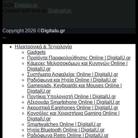
2026
Digitalu.gr
Created with love by
Digit-art.gr
Copyright 2026 ©
Digitalu.gr
Ηλεκτρονικά & Τεχνολογία
Gadgets
Προϊόντα Παρακολούθησης Online | DigitalU.gr
Κάμερες Μελισσοκόμων και Κυνηγών Online |
DigitalU.gr
Συστήματα Ασφαλείας Online | DigitalU.gr
Ραδιόφωνα και Ηχεία Online | DigitalU.gr
Gamepads, Keyboards και Mouses Online |
DigitalU.gr
Ποντίκια Υπολογιστή Online | DigitalU.gr
Αξεσουάρ Smartphone Online | DigitalU.gr
Ακουστικά Earphones Online | DigitalU.gr
Κονσόλες και Χειριστήρια Gaming Online |
DigitalU.gr
Smartwatches Online | DigitalU.gr
Ηχεία Bluetooth Online | DigitalU.gr
Ραδιόφωνα Retro Online | DigitalU.gr