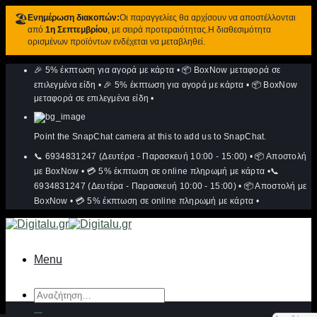
🏖️
Ενημέρωση διακοπών:
Οι παραγγελίες θα αρχίσουν να αποστέλλονται
από
1η Σεπτεμβρίου
, με σειρά προτεραιότητας.Η διαθεσιμότητα
ορισμένων προϊόντων ενδέχεται να μεταβληθεί.
Μετάβαση
🎉 5% έκπτωση για αγορά με κάρτα
•
📦 BoxNow μεταφορά σε
στο
περιεχόμενο
επιλεγμένα είδη
•
🎉 5% έκπτωση για αγορά με κάρτα
•
📦 BoxNow
μεταφορά σε επιλεγμένα είδη
•
Point the SnapChat camera at this to add us to SnapChat.
📞 6934831247 (Δευτέρα - Παρασκευή 10:00 - 15:00)
•
📦 Αποστολή
με BoxNow
•
💳 5% έκπτωση σε online πληρωμή με κάρτα
•
📞
6934831247 (Δευτέρα - Παρασκευή 10:00 - 15:00)
•
📦 Αποστολή με
BoxNow
•
💳 5% έκπτωση σε online πληρωμή με κάρτα
•
Menu
Αναζήτηση
για: