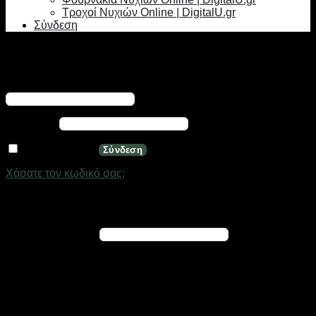
Τροχοί Νυχιών Online | DigitalU.gr
Σύνδεση
Σύνδεση
Απαιτείται
Όνομα χρήστη ή διεύθυνση email
*
Απαιτείται
Κωδικός
*
Να με θυμάσαι
Σύνδεση
Χάσατε τον κωδικό σας;
Εγγραφή
Απαιτείται
Διεύθυνση email
*
Ένας σύνδεσμος για να ορίσετε νέο κωδικό πρόσβασης θα
σταλεί στη διεύθυνση email σας
Τα προσωπικά σας δεδομένα θα χρησιμοποιηθούν για την
υποστήριξη της εμπειρίας σας σε ολόκληρο τον ιστότοπο, για