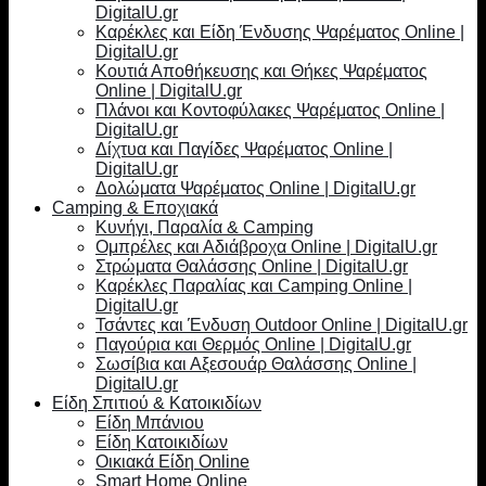
DigitalU.gr
Καρέκλες και Είδη Ένδυσης Ψαρέματος Online |
DigitalU.gr
Κουτιά Αποθήκευσης και Θήκες Ψαρέματος
Online | DigitalU.gr
Πλάνοι και Κοντοφύλακες Ψαρέματος Online |
DigitalU.gr
Δίχτυα και Παγίδες Ψαρέματος Online |
DigitalU.gr
Δολώματα Ψαρέματος Online | DigitalU.gr
Camping & Εποχιακά
Κυνήγι, Παραλία & Camping
Ομπρέλες και Αδιάβροχα Online | DigitalU.gr
Στρώματα Θαλάσσης Online | DigitalU.gr
Καρέκλες Παραλίας και Camping Online |
DigitalU.gr
Τσάντες και Ένδυση Outdoor Online | DigitalU.gr
Παγούρια και Θερμός Online | DigitalU.gr
Σωσίβια και Αξεσουάρ Θαλάσσης Online |
DigitalU.gr
Είδη Σπιτιού & Κατοικιδίων
Είδη Μπάνιου
Είδη Κατοικιδίων
Οικιακά Είδη Online
Smart Home Online