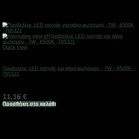
Quick View
Είδη φωτισμού & αναλώσιμα
Προβολέας LED τροχιάς για ράγα φωτισμού – 7W – 6500K –
765321
Διαθέσιμο από 1-3 ημέρες
11,16
€
Προσθήκη στο καλάθι