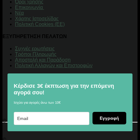
Όροι χρήσης
Επικοινωνία
Νέα
Χάρτης Ιστοσελίδας
Πολιτική Cookies (ΕΕ)
ΕΞΥΠΗΡΕΤΗΣΗ ΠΕΛΑΤΩΝ
Συχνές ερωτήσεις
Τρόποι Πληρωμής
Αποστολή και Παράδοση
Πολιτική Αλλαγών και Επιστροφών
Κέρδισε 3€ έκπτωση για την επόμενη
αγορά σου!
Ισχύει για αγορές άνω των 10€
Εγγραφή
© 2026 Digitalu.gr
©