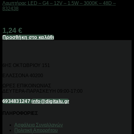
Λαμπτήρας LED – G4 – 12V – 1.5W – 3000K – 48D –
832438
Διαθέσιμο από 1-3 ημέρες
1,24
€
Προσθήκη στο καλάθι
6ΗΣ ΟΚΤΩΒΡΙΟΥ 151
ΕΛΑΣΣΟΝΑ 40200
ΩΡΕΣ ΕΠΙΚΟΙΝΩΝΙΑΣ
ΔΕΥΤΕΡΑ-ΠΑΡΑΣΚΕΥΗ 09:00-17:00
6934831247
info@digitalu.gr
ΠΛΗΡΟΦΟΡΙΕΣ
Aσφάλεια Συναλλαγών
Πολιτική Απορρήτου