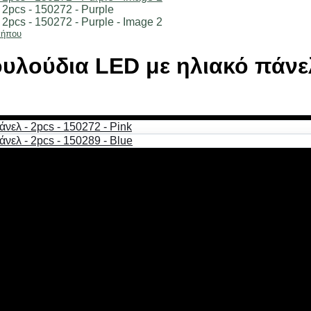
κήπου
υλούδια LED με ηλιακό πάνελ
τισης και ενσωματωμένη επαναφορτιζόμενη μπαταρία, ιδανικά 
θετούνται και χρησιμοποιούνται εξολοκλήρου ασύρματα.
θερή τοποθέτηση στο χώμα του κήπου σας ή σε γλάστρα.