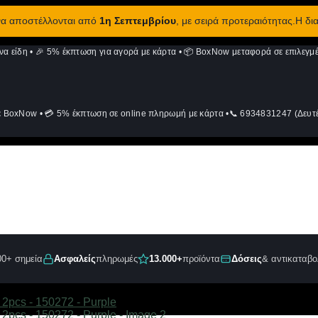
 να αποστέλλονται από
1η Σεπτεμβρίου
, με σειρά προτεραιότητας.Η δι
να είδη
•
🎉 5% έκπτωση για αγορά με κάρτα
•
📦 BoxNow μεταφορά σε επιλεγμέ
ε BoxNow
•
💳 5% έκπτωση σε online πληρωμή με κάρτα
•
📞 6934831247 (Δευτέ
00+ σημεία
Ασφαλείς
πληρωμές
13.000+
προϊόντα
Δόσεις
& αντικαταβο