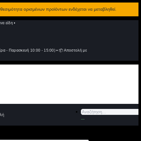
αθεσιμότητα ορισμένων προϊόντων ενδέχεται να μεταβληθεί.
να είδη
•
ρα - Παρασκευή 10:00 - 15:00)
•
📦 Αποστολή με
Αναζήτηση
λή
για: