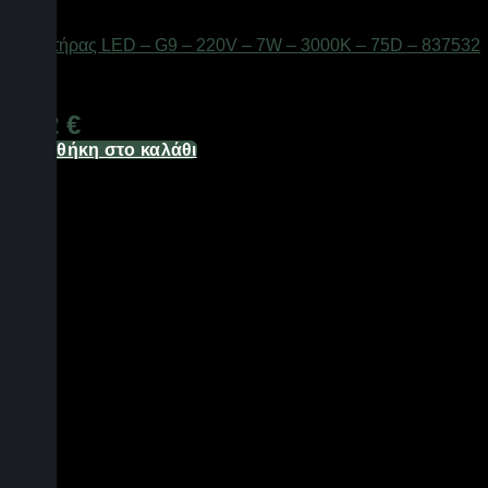
Είδη φωτισμού & αναλώσιμα
Λαμπτήρας LED – G9 – 220V – 7W – 3000K – 75D – 837532
Διαθέσιμο από 1-3 ημέρες
3,72
€
Προσθήκη στο καλάθι