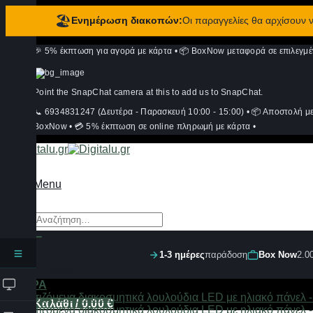
🏖️
Ενημέρωση διακοπών:
Οι παραγγελίες θα αρχίσουν
Μετάβαση
🎉 5% έκπτωση για αγορά με κάρτα
•
📦 BoxNow μεταφορά σε επιλεγμέ
στο
περιεχόμενο
Point the SnapChat camera at this to add us to SnapChat.
📞 6934831247 (Δευτέρα - Παρασκευή 10:00 - 15:00)
•
📦 Αποστολή μ
BoxNow
•
💳 5% έκπτωση σε online πληρωμή με κάρτα
•
Menu
Αναζήτηση
για:
1-3 ημέρες
παράδοση
Box Now
2.0
Σύνδεση
ΦΙΛΤΡΑ
Καλάθι /
0,00
€