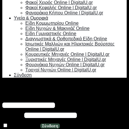
Φακοί Χειρός Online | DigitalU.gr
Φακοί Κεφαλής Online | DigitalU.gr
Φαναράκια Κήπου Online | DigitalU.gr
Υγεία & Ομορφιά
Είδη Κομμωτηρίου Online
Είδη Νυχιών & Μακιγιάζ Online
Είδη Γυμναστικής Online
Διαγνωστικά & Ορθοπεδικά Είδη Online
Ισιωτικές Μαλλιών και Ηλεκτρικές Βούρτσες
Online | DigitalU.gr
Κουρευτικές Μηχανές Online | DigitalU.gr
Ξυριστικές Μηχανές Online | DigitalU.gr
Φουρνάκια Νυχιών Online | DigitalU.gr
Τροχοί Νυχιών Online | DigitalU.gr
Σύνδεση
Σύνδεση
Απαιτείται
Όνομα χρήστη ή διεύθυνση email
*
Απαιτείται
Κωδικός
*
Να με θυμάσαι
Σύνδεση