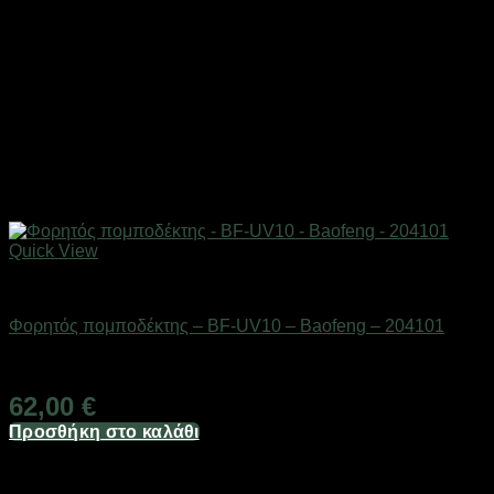
Quick View
ΕΠΟΧΙΑΚΑ - ΤΟΥΡΙΣΤΙΚΑ & HOBBY
Φορητός πομποδέκτης – BF-UV10 – Baofeng – 204101
Διαθέσιμο από 1-3 ημέρες
62,00
€
Προσθήκη στο καλάθι