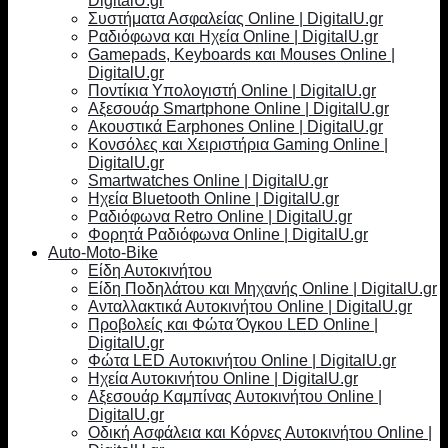
DigitalU.gr
Συστήματα Ασφαλείας Online | DigitalU.gr
Ραδιόφωνα και Ηχεία Online | DigitalU.gr
Gamepads, Keyboards και Mouses Online |
DigitalU.gr
Ποντίκια Υπολογιστή Online | DigitalU.gr
Αξεσουάρ Smartphone Online | DigitalU.gr
Ακουστικά Earphones Online | DigitalU.gr
Κονσόλες και Χειριστήρια Gaming Online |
DigitalU.gr
Smartwatches Online | DigitalU.gr
Ηχεία Bluetooth Online | DigitalU.gr
Ραδιόφωνα Retro Online | DigitalU.gr
Φορητά Ραδιόφωνα Online | DigitalU.gr
Auto-Moto-Bike
Είδη Αυτοκινήτου
Είδη Ποδηλάτου και Μηχανής Online | DigitalU.gr
Ανταλλακτικά Αυτοκινήτου Online | DigitalU.gr
Προβολείς και Φώτα Όγκου LED Online |
DigitalU.gr
Φώτα LED Αυτοκινήτου Online | DigitalU.gr
Ηχεία Αυτοκινήτου Online | DigitalU.gr
Αξεσουάρ Καμπίνας Αυτοκινήτου Online |
DigitalU.gr
Οδική Ασφάλεια και Κόρνες Αυτοκινήτου Online |