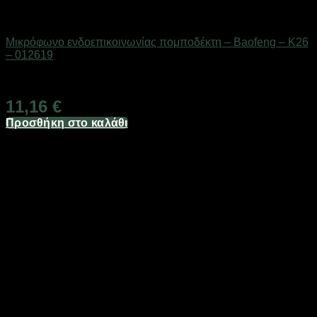
Αξεσουάρ πομποδεκτών
Μικρόφωνο ενδοεπικοινωνίας πομποδέκτη – Baofeng – K26
– 012619
Διαθέσιμο από 1-3 ημέρες
11,16
€
Προσθήκη στο καλάθι