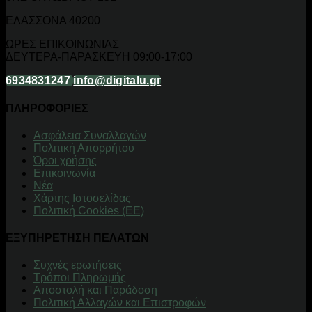
ΕΛΑΣΣΟΝΑ 40200
ΩΡΕΣ ΕΠΙΚΟΙΝΩΝΙΑΣ
ΔΕΥΤΕΡΑ-ΠΑΡΑΣΚΕΥΗ 09:00-17:00
6934831247
info@digitalu.gr
ΠΛΗΡΟΦΟΡΙΕΣ
Aσφάλεια Συναλλαγών
Πολιτική Απορρήτου
Όροι χρήσης
Επικοινωνία
Νέα
Χάρτης Ιστοσελίδας
Πολιτική Cookies (ΕΕ)
ΕΞΥΠΗΡΕΤΗΣΗ ΠΕΛΑΤΩΝ
Συχνές ερωτήσεις
Τρόποι Πληρωμής
Αποστολή και Παράδοση
Πολιτική Αλλαγών και Επιστροφών