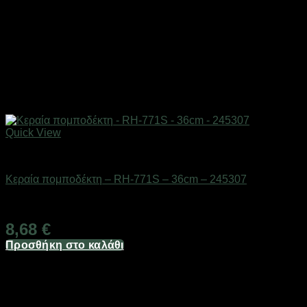
Quick View
Αξεσουάρ πομποδεκτών
Κεραία πομποδέκτη – RH-771S – 36cm – 245307
Διαθέσιμο από 1-3 ημέρες
8,68
€
Προσθήκη στο καλάθι