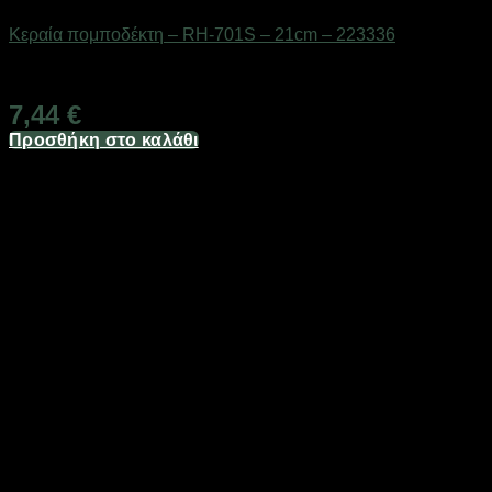
Κεραία πομποδέκτη – RH-701S – 21cm – 223336
Διαθέσιμο από 1-3 ημέρες
7,44
€
Προσθήκη στο καλάθι