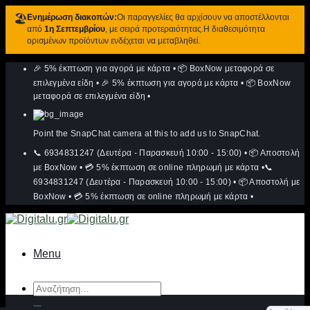
🏖️
Ενημέρωση διακοπών:
Οι παραγγελίες θα αρχίσουν να αποστέλλονται
από
1η Σεπτεμβρίου
, με σειρά προτεραιότητας.Η διαθεσιμότητα
ορισμένων προϊόντων ενδέχεται να μεταβληθεί.
Μετάβαση
🎉 5% έκπτωση για αγορά με κάρτα
•
📦 BoxNow μεταφορά σε
στο
περιεχόμενο
επιλεγμένα είδη
•
🎉 5% έκπτωση για αγορά με κάρτα
•
📦 BoxNow
μεταφορά σε επιλεγμένα είδη
•
Point the SnapChat camera at this to add us to SnapChat.
📞 6934831247 (Δευτέρα - Παρασκευή 10:00 - 15:00)
•
📦 Αποστολή
με BoxNow
•
💳 5% έκπτωση σε online πληρωμή με κάρτα
•
📞
6934831247 (Δευτέρα - Παρασκευή 10:00 - 15:00)
•
📦 Αποστολή με
BoxNow
•
💳 5% έκπτωση σε online πληρωμή με κάρτα
•
Menu
Αναζήτηση
για: