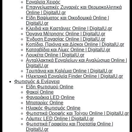
Εργαλεία Χειρός
Επαγγελματικές Ζυγαριές και Θερμοκολλητικά
Online | DigitalU.gr
Είδη Βαψίματος και Οικοδομικά Online |
DigitalU.gr
Κλειδιά και Καστάνιες Online | DigitalU.gr
Όργανα Μέτρησης Online | DigitalU.gr
Ένδυση Εργασίας Online | DigitalU.gr
Κοπίδια, Πριόνια και Δίσκοι Online | DigitalU.gr
Κατσαβίδια και Λίμες Online | DigitalU.gr
Λουκέτα Online | DigitalU.gr
Ανταλλακτικά Εργαλείων και Αναλώσιμα Online |
DigitalU.gr
Τρυπάνια και Καλέμια Online | DigitalU.gr
Ηλεκτρικά Εργαλεία Finder Online | DigitalU.gr
Φωτισμός & Ενέργεια
Είδη Φωτισμού Online
Φακοί Online
Φαναράκια LED Online
Μπαταρίες Online
Ηλιακός Φωτισμός Online
Φωτιστικά Οροφής και Τοίχου Online | DigitalU.gr
Λάμπες LED Online | DigitalU.gr
Φωτιστικά Γραφείου και Πορτατίφ Online |
DigitalU.gr