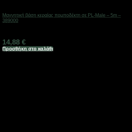
Αξεσουάρ πομποδεκτών
Μαγνητική βάση κεραίας πομποδέκτη σε PL-Male – 5m –
389000
Διαθέσιμο από 1-3 ημέρες
14,88
€
Προσθήκη στο καλάθι