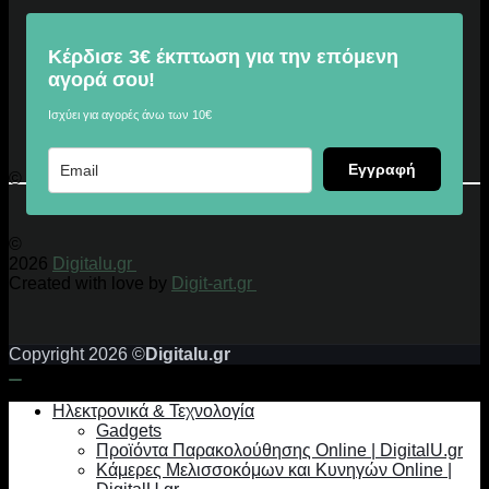
Κέρδισε 3€ έκπτωση για την επόμενη
αγορά σου!
Ισχύει για αγορές άνω των 10€
Εγγραφή
© 2026 Digitalu.gr
©
2026
Digitalu.gr
Created with love by
Digit-art.gr
Copyright 2026 ©
Digitalu.gr
Ηλεκτρονικά & Τεχνολογία
Gadgets
Προϊόντα Παρακολούθησης Online | DigitalU.gr
Κάμερες Μελισσοκόμων και Κυνηγών Online |