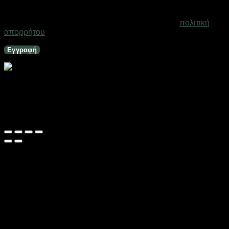
υποστήριξη της εμπειρίας σας σε ολόκληρο τον ιστότοπο, για
τη διαχείριση της πρόσβασης στο λογαριασμό σας και για
άλλους σκοπούς που περιγράφονται στη σελίδα
πολιτική
απορρήτου
.
Εγγραφή
Φορητό ψυγείο αυτοκινήτου – 35L – 12V-24V-220V –
510353
Εξαντλημένο