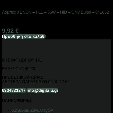
AUTO-MOTO-BIKE
Λάμπες XENON – H11 – 35W – HID – Only Bulbs – 041652
Διαθέσιμο από 1-3 ημέρες
9,92
€
Προσθήκη στο καλάθι
6ΗΣ ΟΚΤΩΒΡΙΟΥ 151
ΕΛΑΣΣΟΝΑ 40200
ΩΡΕΣ ΕΠΙΚΟΙΝΩΝΙΑΣ
ΔΕΥΤΕΡΑ-ΠΑΡΑΣΚΕΥΗ 09:00-17:00
6934831247
info@digitalu.gr
ΠΛΗΡΟΦΟΡΙΕΣ
Aσφάλεια Συναλλαγών