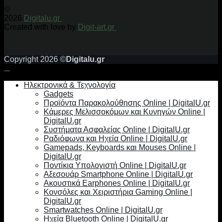
©
2026
Digitalu.gr
Created with love by
Digit-art.gr
Copyright 2026 ©
Digitalu.gr
Ηλεκτρονικά & Τεχνολογία
Gadgets
Προϊόντα Παρακολούθησης Online | DigitalU.gr
Κάμερες Μελισσοκόμων και Κυνηγών Online |
DigitalU.gr
Συστήματα Ασφαλείας Online | DigitalU.gr
Ραδιόφωνα και Ηχεία Online | DigitalU.gr
Gamepads, Keyboards και Mouses Online |
DigitalU.gr
Ποντίκια Υπολογιστή Online | DigitalU.gr
Αξεσουάρ Smartphone Online | DigitalU.gr
Ακουστικά Earphones Online | DigitalU.gr
Κονσόλες και Χειριστήρια Gaming Online |
DigitalU.gr
Smartwatches Online | DigitalU.gr
Ηχεία Bluetooth Online | DigitalU.gr