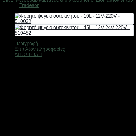
Μάρκα:
Tradesor
Περιγραφή
Επιπλέον πληροφορίες
ΑΠΟΣΤΟΛΗ
Περιλαμβάνει καλώδιο τροφοδοσίας ισχύος 220-240V και
καλώδια αναπτήρα 12V-24V. Επιλογή τροφοδοσίας με
διακόπτη.
2 ΛΕΙΤΟΥΡΓΙΕΣ – ψύξη & ικανότητα διατήρησης θερμότητας.
Χωρητικότητα: 35L, Ισχύς: 60-72W, Με μόνωση αφρού
υψηλής ποιότητας Ικανότητα ψύξης: έως 20° C λιγότερο από
τη θερμοκρασία του εξωτερικού περιβάλλοντος, Ικανότητα
συγκράτησης θερμότητας: 50-55° C Εξωτερικές διαστάσεις:
57x32x42cm. Εσωτερικές διαστάσεις: 39x25x35cm.
Διαθέτει ψηφιακή οθόνη LCD, ρόδες και πτυσσόμενη
χειρολαβή μεταφοράς.
Βάρος
15 κ.