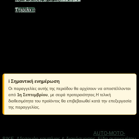
Περιλαμβάνει καλώδιο τροφοδοσίας ισχύος 220-240V και
Ταμείο
+
καλώδια αναπτήρα 12V-24V. Επιλογή τροφοδοσίας με
διακόπτη.
2 ΛΕΙΤΟΥΡΓΙΕΣ – ψύξη & ικανότητα διατήρησης θερμότητας.
Χωρητικότητα: 35L, Ισχύς: 60-72W, Με μόνωση αφρού
υψηλής ποιότητας Ικανότητα ψύξης: έως 20° C λιγότερο από
τη θερμοκρασία του εξωτερικού περιβάλλοντος, Ικανότητα
συγκράτησης θερμότητας: 50-55° C Εξωτερικές διαστάσεις:
57x32x42cm. Εσωτερικές διαστάσεις: 39x25x35cm.
Διαθέτει ψηφιακή οθόνη LCD, ρόδες και πτυσσόμενη
χειρολαβή μεταφοράς.
ℹ️ Σημαντική ενημέρωση
Οι παραγγελίες αυτής της περιόδου θα αρχίσουν να αποστέλλονται
από
1η Σεπτεμβρίου
, με σειρά προτεραιότητας.Η τελική
διαθεσιμότητα του προϊόντος θα επιβεβαιωθεί κατά την επεξεργασία
της παραγγελίας.
Εξαντλημένο
Κωδικός προϊόντος:
510353
Κατηγορίες:
AUTO-MOTO-
BIKE
,
Αξεσουάρ καμπίνας & διακόσμησης
,
Είδη αυτοκινήτου