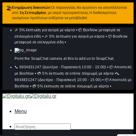
🏖️
Ενημέρωση διακοπών:
Οι παραγγελίες θα αρχίσουν να αποστέλλονται
από
1η Σεπτεμβρίου
, με σειρά προτεραιότητας.Η διαθεσιμότητα
ορισμένων προϊόντων ενδέχεται να μεταβληθεί.
Μετάβαση
🎉 5% έκπτωση για αγορά με κάρτα
•
📦 BoxNow μεταφορά σε
στο
περιεχόμενο
επιλεγμένα είδη
•
🎉 5% έκπτωση για αγορά με κάρτα
•
📦 BoxNow
μεταφορά σε επιλεγμένα είδη
•
Point the SnapChat camera at this to add us to SnapChat.
📞 6934831247 (Δευτέρα - Παρασκευή 10:00 - 15:00)
•
📦 Αποστολή
με BoxNow
•
💳 5% έκπτωση σε online πληρωμή με κάρτα
•
📞
6934831247 (Δευτέρα - Παρασκευή 10:00 - 15:00)
•
📦 Αποστολή με
BoxNow
•
💳 5% έκπτωση σε online πληρωμή με κάρτα
•
Menu
Αναζήτηση
για: