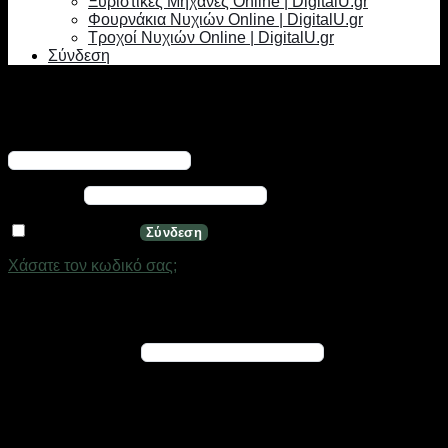
Ξυριστικές Μηχανές Online | DigitalU.gr
Φουρνάκια Νυχιών Online | DigitalU.gr
Τροχοί Νυχιών Online | DigitalU.gr
Σύνδεση
Σύνδεση
Απαιτείται
Όνομα χρήστη ή διεύθυνση email
*
Απαιτείται
Κωδικός
*
Να με θυμάσαι
Σύνδεση
Χάσατε τον κωδικό σας;
Εγγραφή
Απαιτείται
Διεύθυνση email
*
Ένας σύνδεσμος για να ορίσετε νέο κωδικό πρόσβασης θα
σταλεί στη διεύθυνση email σας
Τα προσωπικά σας δεδομένα θα χρησιμοποιηθούν για την