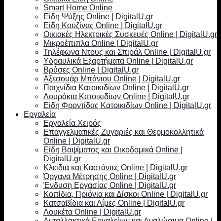
Smart Home Online
Είδη Ψύξης Online | DigitalU.gr
Είδη Κουζίνας Online | DigitalU.gr
Οικιακές Ηλεκτρικές Συσκευές Online | DigitalU.gr
Μικροέπιπλα Online | DigitalU.gr
Τηλέφωνα Ντους και Σπιράλ Online | DigitalU.gr
Υδραυλικά Εξαρτήματα Online | DigitalU.gr
Βρύσες Online | DigitalU.gr
Αξεσουάρ Μπάνιου Online | DigitalU.gr
Παιχνίδια Κατοικιδίων Online | DigitalU.gr
Λουράκια Κατοικιδίων Online | DigitalU.gr
Είδη Φροντίδας Κατοικιδίων Online | DigitalU.gr
Εργαλεία
Εργαλεία Χειρός
Επαγγελματικές Ζυγαριές και Θερμοκολλητικά
Online | DigitalU.gr
Είδη Βαψίματος και Οικοδομικά Online |
DigitalU.gr
Κλειδιά και Καστάνιες Online | DigitalU.gr
Όργανα Μέτρησης Online | DigitalU.gr
Ένδυση Εργασίας Online | DigitalU.gr
Κοπίδια, Πριόνια και Δίσκοι Online | DigitalU.gr
Κατσαβίδια και Λίμες Online | DigitalU.gr
Λουκέτα Online | DigitalU.gr
Ανταλλακτικά Εργαλείων και Αναλώσιμα Online |