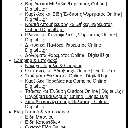
Βαρίδια και Μολύβια Ψαρέματος Online |
DigitalU.gr
Καρέκλες και Είδη Ένδυσης Ψαρέματος Online |
DigitalU.gr
Κουτιά Αποθήκευσης και Θήκες Ψαρέματος
Online | DigitalU.gr
Πλάνοι και Κοντοφύλακες Ψαρέματος Online |
DigitalU.gr
Δίχτυα και Παγίδες Ψαρέματος Online |
DigitalU.gr
Δολώματα Ψαρέματος Online | DigitalU.gr
Camping & Εποχιακά
Κυνήγι, Παραλία & Camping
Ομπρέλες και Αδιάβροχα Online | DigitalU.gr
Στρώματα Θαλάσσης Online | DigitalU.gr
Καρέκλες Παραλίας και Camping Online |
DigitalU.gr
Τσάντες και Ένδυση Outdoor Online | DigitalU.gr
Παγούρια και Θερμός Online | DigitalU.gr
Σωσίβια και Αξεσουάρ Θαλάσσης Online |
DigitalU.gr
Είδη Σπιτιού & Κατοικιδίων
Είδη Μπάνιου
Είδη Κατοικιδίων
Οικιακά Είδη Online