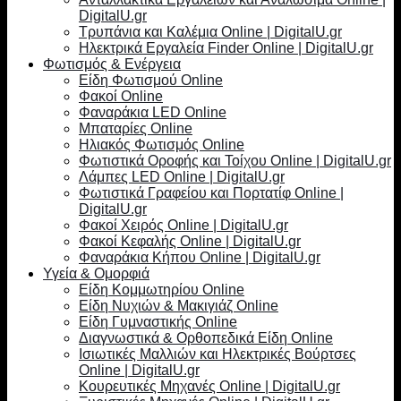
DigitalU.gr
Τρυπάνια και Καλέμια Online | DigitalU.gr
Ηλεκτρικά Εργαλεία Finder Online | DigitalU.gr
Φωτισμός & Ενέργεια
Είδη Φωτισμού Online
Φακοί Online
Φαναράκια LED Online
Μπαταρίες Online
Ηλιακός Φωτισμός Online
Φωτιστικά Οροφής και Τοίχου Online | DigitalU.gr
Λάμπες LED Online | DigitalU.gr
Φωτιστικά Γραφείου και Πορτατίφ Online |
DigitalU.gr
Φακοί Χειρός Online | DigitalU.gr
Φακοί Κεφαλής Online | DigitalU.gr
Φαναράκια Κήπου Online | DigitalU.gr
Υγεία & Ομορφιά
Είδη Κομμωτηρίου Online
Είδη Νυχιών & Μακιγιάζ Online
Είδη Γυμναστικής Online
Διαγνωστικά & Ορθοπεδικά Είδη Online
Ισιωτικές Μαλλιών και Ηλεκτρικές Βούρτσες
Online | DigitalU.gr
Κουρευτικές Μηχανές Online | DigitalU.gr