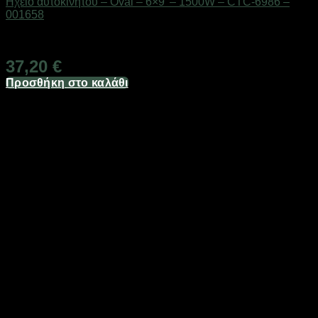
Ηχείο αυτοκινήτου – Oval – 6×9′ – 1500W – CTC-6986 –
001658
Διαθέσιμο από 1-3 ημέρες
37,20
€
Προσθήκη στο καλάθι