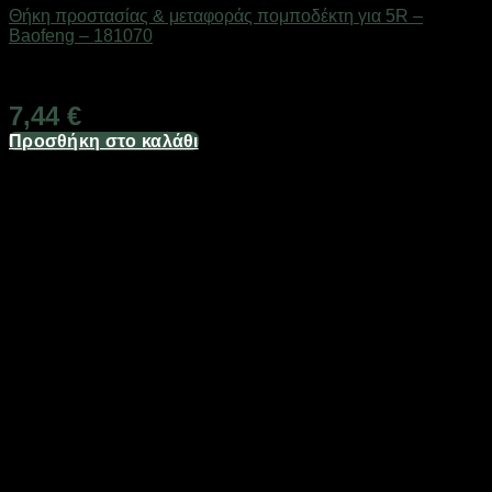
Θήκη προστασίας & μεταφοράς πομποδέκτη για 5R –
Baofeng – 181070
Διαθέσιμο από 1-3 ημέρες
7,44
€
Προσθήκη στο καλάθι