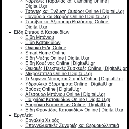
Καρέκλες Παραλίας και Camping Online |
DigitalU.gr
Τσάντες και Ένδυση Outdoor Online | DigitalU.gr
Παγούρια και Θερμός Online | DigitalU.gr
Σωσίβια και Αξεσουάρ Θαλάσσης Online |
DigitalU.gr
Είδη Σπιτιού & Κατοικιδίων
Είδη Μπάνιου
Είδη Κατοικιδίων
Οικιακά Είδη Online
Smart Home Online
Είδη Ψύξης Online | DigitalU.gr
Είδη Κουζίνας Online | DigitalU.gr
Οικιακές Ηλεκτρικές Συσκευές Online | DigitalU.gr
Μικροέπιπλα Online | DigitalU.gr
Τηλέφωνα Ντους και Σπιράλ Online | DigitalU.gr
Υδραυλικά Εξαρτήματα Online | DigitalU.gr
Βρύσες Online | DigitalU.gr
Αξεσουάρ Μπάνιου Online | DigitalU.gr
Παιχνίδια Κατοικιδίων Online | DigitalU.gr
Λουράκια Κατοικιδίων Online | DigitalU.gr
Είδη Φροντίδας Κατοικιδίων Online | DigitalU.gr
Εργαλεία
Εργαλεία Χειρός
Επαγγελματικές Ζυγαριές και Θερμοκολλητικά