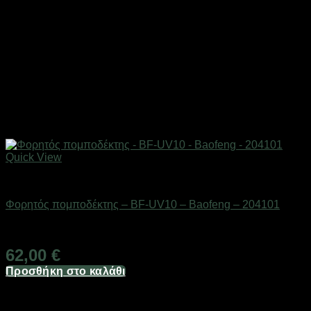
Quick View
ΕΠΟΧΙΑΚΑ - ΤΟΥΡΙΣΤΙΚΑ & HOBBY
Φορητός πομποδέκτης – BF-UV10 – Baofeng – 204101
Διαθέσιμο από 1-3 ημέρες
62,00
€
Προσθήκη στο καλάθι