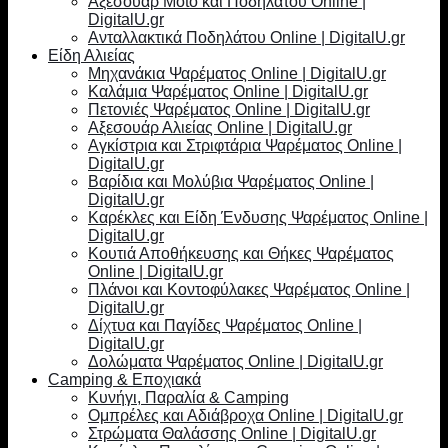
Αξεσουάρ Moto και Ποδηλάτου Online |
DigitalU.gr
Ανταλλακτικά Ποδηλάτου Online | DigitalU.gr
Είδη Αλιείας
Μηχανάκια Ψαρέματος Online | DigitalU.gr
Καλάμια Ψαρέματος Online | DigitalU.gr
Πετονιές Ψαρέματος Online | DigitalU.gr
Αξεσουάρ Αλιείας Online | DigitalU.gr
Αγκίστρια και Στριφτάρια Ψαρέματος Online |
DigitalU.gr
Βαρίδια και Μολύβια Ψαρέματος Online |
DigitalU.gr
Καρέκλες και Είδη Ένδυσης Ψαρέματος Online |
DigitalU.gr
Κουτιά Αποθήκευσης και Θήκες Ψαρέματος
Online | DigitalU.gr
Πλάνοι και Κοντοφύλακες Ψαρέματος Online |
DigitalU.gr
Δίχτυα και Παγίδες Ψαρέματος Online |
DigitalU.gr
Δολώματα Ψαρέματος Online | DigitalU.gr
Camping & Εποχιακά
Κυνήγι, Παραλία & Camping
Ομπρέλες και Αδιάβροχα Online | DigitalU.gr
Στρώματα Θαλάσσης Online | DigitalU.gr