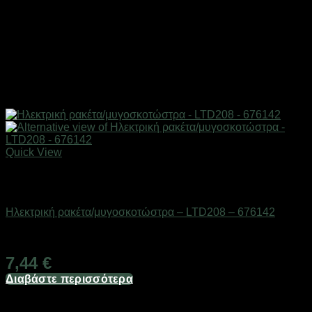
Quick View
Εξαντλημένο
Απωθητικά εντόμων & ζώων
Ηλεκτρική ρακέτα/μυγοσκοτώστρα – LTD208 – 676142
Διαθέσιμο από 1-3 ημέρες
7,44
€
Διαβάστε περισσότερα