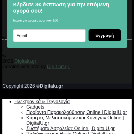
Κέρδισε 3€ έκπτωση για την επόμενη
αγορά σου!
Ισχύει για αγορές άνω των 10€
Εγγραφή
© 2026 Digitalu.gr
©
2026
Digitalu.gr
Created with love by
Digit-art.gr
Copyright 2026 ©
Digitalu.gr
Ηλεκτρονικά & Τεχνολογία
Gadgets
Προϊόντα Παρακολούθησης Online | DigitalU.gr
Κάμερες Μελισσοκόμων και Κυνηγών Online |
DigitalU.gr
Συστήματα Ασφαλείας Online | DigitalU.gr
Ραδιόφωνα και Ηχεία Online | DigitalU.gr