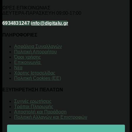
ΩΡΕΣ ΕΠΙΚΟΙΝΩΝΙΑΣ
ΔΕΥΤΕΡΑ-ΠΑΡΑΣΚΕΥΗ 09:00-17:00
6934831247
info@digitalu.gr
ΠΛΗΡΟΦΟΡΙΕΣ
Aσφάλεια Συναλλαγών
Πολιτική Απορρήτου
Όροι χρήσης
Επικοινωνία
Νέα
Χάρτης Ιστοσελίδας
Πολιτική Cookies (ΕΕ)
ΕΞΥΠΗΡΕΤΗΣΗ ΠΕΛΑΤΩΝ
Συχνές ερωτήσεις
Τρόποι Πληρωμής
Αποστολή και Παράδοση
Πολιτική Αλλαγών και Επιστροφών