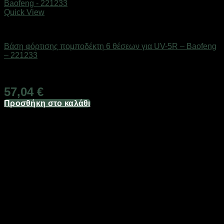
Quick View
Αξεσουάρ πομποδεκτών
Βάση φόρτισης πομποδέκτη 6 θέσεων για UV-5R – Baofeng
– 221233
Διαθέσιμο από 1-3 ημέρες
57,04
€
Προσθήκη στο καλάθι