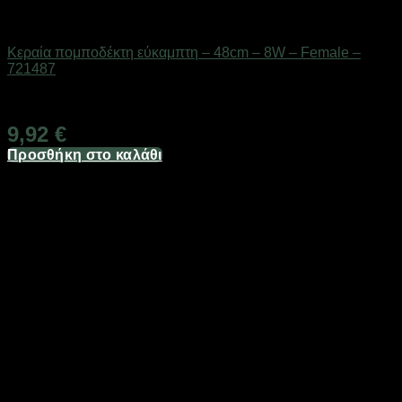
Αξεσουάρ πομποδεκτών
Κεραία πομποδέκτη εύκαμπτη – 48cm – 8W – Female –
721487
Διαθέσιμο από 1-3 ημέρες
9,92
€
Προσθήκη στο καλάθι