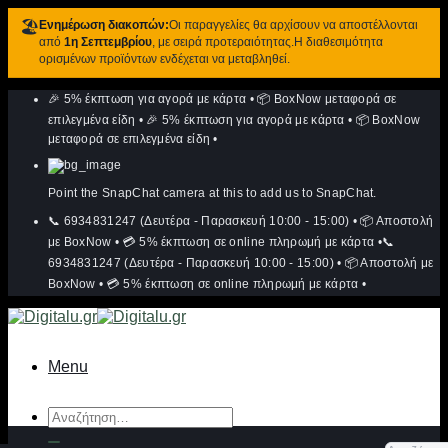
🏖️
Ενημέρωση διακοπών:
Οι παραγγελίες θα αρχίσουν να αποστέλλονται
από
1η Σεπτεμβρίου
, με σειρά προτεραιότητας.Η διαθεσιμότητα
ορισμένων προϊόντων ενδέχεται να μεταβληθεί.
Μετάβαση
🎉 5% έκπτωση για αγορά με κάρτα
•
📦 BoxNow μεταφορά σε
στο
περιεχόμενο
επιλεγμένα είδη
•
🎉 5% έκπτωση για αγορά με κάρτα
•
📦 BoxNow
μεταφορά σε επιλεγμένα είδη
•
Point the SnapChat camera at this to add us to SnapChat.
📞 6934831247 (Δευτέρα - Παρασκευή 10:00 - 15:00)
•
📦 Αποστολή
με BoxNow
•
💳 5% έκπτωση σε online πληρωμή με κάρτα
•
📞
6934831247 (Δευτέρα - Παρασκευή 10:00 - 15:00)
•
📦 Αποστολή με
BoxNow
•
💳 5% έκπτωση σε online πληρωμή με κάρτα
•
Menu
Αναζήτηση
για: