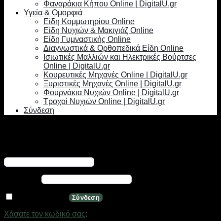
Φαναράκια Κήπου Online | DigitalU.gr
Υγεία & Ομορφιά
Είδη Κομμωτηρίου Online
Είδη Νυχιών & Μακιγιάζ Online
Είδη Γυμναστικής Online
Διαγνωστικά & Ορθοπεδικά Είδη Online
Ισιωτικές Μαλλιών και Ηλεκτρικές Βούρτσες
Online | DigitalU.gr
Κουρευτικές Μηχανές Online | DigitalU.gr
Ξυριστικές Μηχανές Online | DigitalU.gr
Φουρνάκια Νυχιών Online | DigitalU.gr
Τροχοί Νυχιών Online | DigitalU.gr
Σύνδεση
Σύνδεση
Απαιτείται
Όνομα χρήστη ή διεύθυνση email
*
Απαιτείται
Κωδικός
*
Να με θυμάσαι
Σύνδεση
Χάσατε τον κωδικό σας;