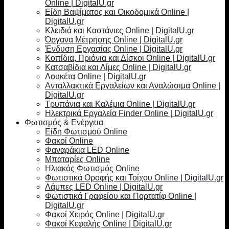
Online | DigitalU.gr
Είδη Βαψίματος και Οικοδομικά Online |
DigitalU.gr
Κλειδιά και Καστάνιες Online | DigitalU.gr
Όργανα Μέτρησης Online | DigitalU.gr
Ένδυση Εργασίας Online | DigitalU.gr
Κοπίδια, Πριόνια και Δίσκοι Online | DigitalU.gr
Κατσαβίδια και Λίμες Online | DigitalU.gr
Λουκέτα Online | DigitalU.gr
Ανταλλακτικά Εργαλείων και Αναλώσιμα Online |
DigitalU.gr
Τρυπάνια και Καλέμια Online | DigitalU.gr
Ηλεκτρικά Εργαλεία Finder Online | DigitalU.gr
Φωτισμός & Ενέργεια
Είδη Φωτισμού Online
Φακοί Online
Φαναράκια LED Online
Μπαταρίες Online
Ηλιακός Φωτισμός Online
Φωτιστικά Οροφής και Τοίχου Online | DigitalU.gr
Λάμπες LED Online | DigitalU.gr
Φωτιστικά Γραφείου και Πορτατίφ Online |
DigitalU.gr
Φακοί Χειρός Online | DigitalU.gr
Φακοί Κεφαλής Online | DigitalU.gr