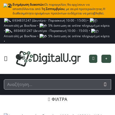
Ενημέρωση διακοπών:
Οι παραγγελίες θα αρχίσουν να
αποστέλλονται από
1η Σεπτεμβρίου
, με σειρά προτεραιότητας.Η
διαθεσιμότητα ορισμένων προϊόντων ενδέχεται να μεταβληθεί.
Μετάβαση
6934831247 (Δευτέρα - Παρασκευή 10:00 - 15:00)
•
Αποστολή με BoxNow
•
5% έκπτωση σε online πληρωμή με κάρτα
στο
•
6934831247 (Δευτέρα - Παρασκευή 10:00 - 15:00)
•
περιεχόμενο
Αποστολή με BoxNow
•
5% έκπτωση σε online πληρωμή με κάρτα
•
+
Αναζήτηση
για:
ΦΙΛΤΡΑ