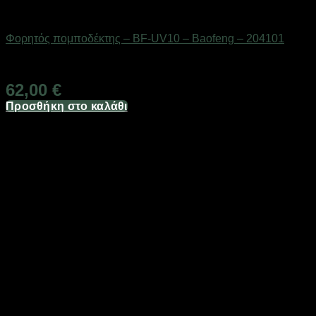
ΕΠΟΧΙΑΚΑ - ΤΟΥΡΙΣΤΙΚΑ & HOBBY
Φορητός πομποδέκτης – BF-UV10 – Baofeng – 204101
Διαθέσιμο από 1-3 ημέρες
62,00
€
Προσθήκη στο καλάθι