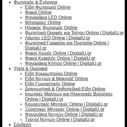
Φωτισμός & Ενέργεια
Είδη Φωτισμού Online
Φακοί Online
Φαναράκια LED Online
Μπαταρίες Online
Ηλιακός Φωτισμός Online
Φωτιστικά Οροφής και Τοίχου Online | DigitalU.gr
Λάμπες LED Online | DigitalU.gr
Φωτιστικά Γραφείου και Πορτατίφ Online |
DigitalU.gr
Φακοί Χειρός Online | DigitalU.gr
Φακοί Κεφαλής Online | DigitalU.gr
Φαναράκια Κήπου Online | DigitalU.gr
Υγεία & Ομορφιά
Είδη Κομμωτηρίου Online
Είδη Νυχιών & Μακιγιάζ Online
Είδη Γυμναστικής Online
Διαγνωστικά & Ορθοπεδικά Είδη Online
Ισιωτικές Μαλλιών και Ηλεκτρικές Βούρτσες
Online | DigitalU.gr
Κουρευτικές Μηχανές Online | DigitalU.gr
Ξυριστικές Μηχανές Online | DigitalU.gr
Φουρνάκια Νυχιών Online | DigitalU.gr
Τροχοί Νυχιών Online | DigitalU.gr
Σύνδεση