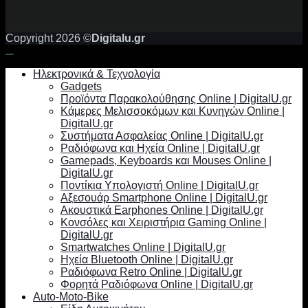
Copyright 2026 ©
Digitalu.gr
Ηλεκτρονικά & Τεχνολογία
Gadgets
Προϊόντα Παρακολούθησης Online | DigitalU.gr
Κάμερες Μελισσοκόμων και Κυνηγών Online |
DigitalU.gr
Συστήματα Ασφαλείας Online | DigitalU.gr
Ραδιόφωνα και Ηχεία Online | DigitalU.gr
Gamepads, Keyboards και Mouses Online |
DigitalU.gr
Ποντίκια Υπολογιστή Online | DigitalU.gr
Αξεσουάρ Smartphone Online | DigitalU.gr
Ακουστικά Earphones Online | DigitalU.gr
Κονσόλες και Χειριστήρια Gaming Online |
DigitalU.gr
Smartwatches Online | DigitalU.gr
Ηχεία Bluetooth Online | DigitalU.gr
Ραδιόφωνα Retro Online | DigitalU.gr
Φορητά Ραδιόφωνα Online | DigitalU.gr
Auto-Moto-Bike