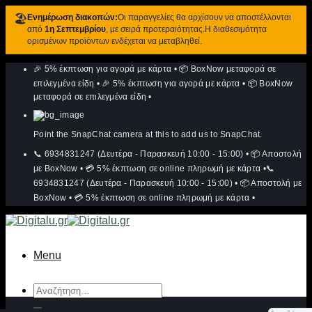
🏖️
Ενημέρωση διακοπών:
Οι παραγγελίες θα αρχίσουν να αποστέλλονται
από
1η Σεπτεμβρίου
, με σειρά προτεραιότητας.Η διαθεσιμότητα
ορισμένων προϊόντων ενδέχεται να μεταβληθεί.
Μετάβαση
🎉 5% έκπτωση για αγορά με κάρτα
•
📦 BoxNow μεταφορά σε
στο
περιεχόμενο
επιλεγμένα είδη
•
🎉 5% έκπτωση για αγορά με κάρτα
•
📦 BoxNow
μεταφορά σε επιλεγμένα είδη
•
Point the SnapChat camera at this to add us to SnapChat.
📞 6934831247 (Δευτέρα - Παρασκευή 10:00 - 15:00)
•
📦 Αποστολή
με BoxNow
•
💳 5% έκπτωση σε online πληρωμή με κάρτα
•
📞
6934831247 (Δευτέρα - Παρασκευή 10:00 - 15:00)
•
📦 Αποστολή με
BoxNow
•
💳 5% έκπτωση σε online πληρωμή με κάρτα
•
Menu
Αναζήτηση
για: