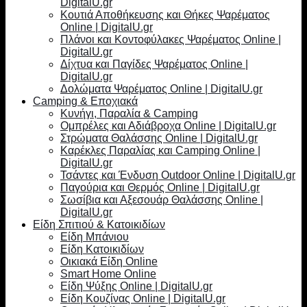
DigitalU.gr
Κουτιά Αποθήκευσης και Θήκες Ψαρέματος
Online | DigitalU.gr
Πλάνοι και Κοντοφύλακες Ψαρέματος Online |
DigitalU.gr
Δίχτυα και Παγίδες Ψαρέματος Online |
DigitalU.gr
Δολώματα Ψαρέματος Online | DigitalU.gr
Camping & Εποχιακά
Κυνήγι, Παραλία & Camping
Ομπρέλες και Αδιάβροχα Online | DigitalU.gr
Στρώματα Θαλάσσης Online | DigitalU.gr
Καρέκλες Παραλίας και Camping Online |
DigitalU.gr
Τσάντες και Ένδυση Outdoor Online | DigitalU.gr
Παγούρια και Θερμός Online | DigitalU.gr
Σωσίβια και Αξεσουάρ Θαλάσσης Online |
DigitalU.gr
Είδη Σπιτιού & Κατοικιδίων
Είδη Μπάνιου
Είδη Κατοικιδίων
Οικιακά Είδη Online
Smart Home Online
Είδη Ψύξης Online | DigitalU.gr
Είδη Κουζίνας Online | DigitalU.gr