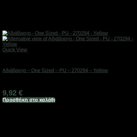
Quick View
Αδιάβροχα & γαλότσες
Αδιάβροχο – One Sized – PU – 270294 – Yellow
Διαθέσιμο από 1-3 ημέρες
9,92
€
Προσθήκη στο καλάθι