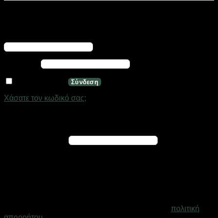
Σύνδεση
Απαιτείται
Όνομα χρήστη ή διεύθυνση email
*
Απαιτείται
Κωδικός
*
Να με θυμάσαι
Σύνδεση
Χάσατε τον κωδικό σας;
Εγγραφή
Απαιτείται
Διεύθυνση email
*
Ένας σύνδεσμος για να ορίσετε νέο κωδικό πρόσβασης θα
σταλεί στη διεύθυνση email σας
Τα προσωπικά σας δεδομένα θα χρησιμοποιηθούν για την
υποστήριξη της εμπειρίας σας σε ολόκληρο τον ιστότοπο, για
τη διαχείριση της πρόσβασης στο λογαριασμό σας και για
άλλους σκοπούς που περιγράφονται στη σελίδα
πολιτική
απορρήτου
.