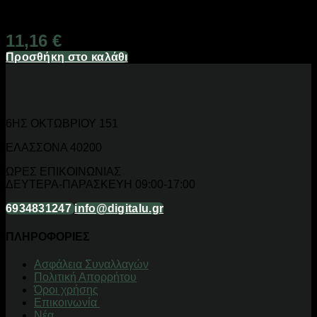
Διαθέσιμο από 1-3 ημέρες
11,16
€
Προσθήκη στο καλάθι
6ΗΣ ΟΚΤΩΒΡΙΟΥ 151
ΕΛΑΣΣΟΝΑ 40200
ΩΡΕΣ ΕΠΙΚΟΙΝΩΝΙΑΣ
ΔΕΥΤΕΡΑ-ΠΑΡΑΣΚΕΥΗ 09:00-17:00
6934831247
info@digitalu.gr
ΠΛΗΡΟΦΟΡΙΕΣ
Aσφάλεια Συναλλαγών
Πολιτική Απορρήτου
Όροι χρήσης
Επικοινωνία
Νέα