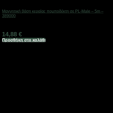
Αξεσουάρ πομποδεκτών
Μαγνητική βάση κεραίας πομποδέκτη σε PL-Male – 5m –
389000
Διαθέσιμο από 1-3 ημέρες
14,88
€
Προσθήκη στο καλάθι