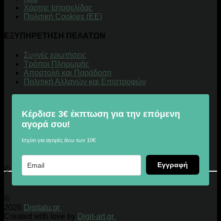
Χάρτης Ιστοσελίδας
Πολιτική Cookies (ΕΕ)
ΕΞΥΠΗΡΕΤΗΣΗ ΠΕΛΑΤΩΝ
Συχνές ερωτήσεις
Τρόποι Πληρωμής
Αποστολή και Παράδοση
Πολιτική Αλλαγών και Επιστροφών
Κέρδισε 3€ έκπτωση για την επόμενη
αγορά σου!
Ισχύει για αγορές άνω των 10€
Εγγραφή
© 2026 Digitalu.gr
©
2026
Digitalu.gr
Created with love by
Digit-art.gr