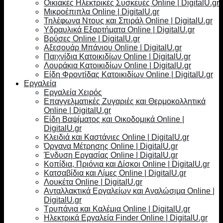
Οικιακές Ηλεκτρικές Συσκευές Online | DigitalU.gr
Μικροέπιπλα Online | DigitalU.gr
Τηλέφωνα Ντους και Σπιράλ Online | DigitalU.gr
Υδραυλικά Εξαρτήματα Online | DigitalU.gr
Βρύσες Online | DigitalU.gr
Αξεσουάρ Μπάνιου Online | DigitalU.gr
Παιχνίδια Κατοικιδίων Online | DigitalU.gr
Λουράκια Κατοικιδίων Online | DigitalU.gr
Είδη Φροντίδας Κατοικιδίων Online | DigitalU.gr
Εργαλεία
Εργαλεία Χειρός
Επαγγελματικές Ζυγαριές και Θερμοκολλητικά
Online | DigitalU.gr
Είδη Βαψίματος και Οικοδομικά Online |
DigitalU.gr
Κλειδιά και Καστάνιες Online | DigitalU.gr
Όργανα Μέτρησης Online | DigitalU.gr
Ένδυση Εργασίας Online | DigitalU.gr
Κοπίδια, Πριόνια και Δίσκοι Online | DigitalU.gr
Κατσαβίδια και Λίμες Online | DigitalU.gr
Λουκέτα Online | DigitalU.gr
Ανταλλακτικά Εργαλείων και Αναλώσιμα Online |
DigitalU.gr
Τρυπάνια και Καλέμια Online | DigitalU.gr
Ηλεκτρικά Εργαλεία Finder Online | DigitalU.gr