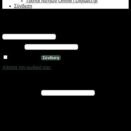
Τροχοί Νυχιών Online | DigitalU.gr
Σύνδεση
Σύνδεση
Απαιτείται
Όνομα χρήστη ή διεύθυνση email
*
Απαιτείται
Κωδικός
*
Να με θυμάσαι
Σύνδεση
Χάσατε τον κωδικό σας;
Εγγραφή
Απαιτείται
Διεύθυνση email
*
Ένας σύνδεσμος για να ορίσετε νέο κωδικό πρόσβασης θα
σταλεί στη διεύθυνση email σας
Τα προσωπικά σας δεδομένα θα χρησιμοποιηθούν για την
υποστήριξη της εμπειρίας σας σε ολόκληρο τον ιστότοπο, για
τη διαχείριση της πρόσβασης στο λογαριασμό σας και για