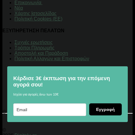
Επικοινωνία
Νέα
Χάρτης Ιστοσελίδας
Πολιτική Cookies (ΕΕ)
ΕΞΥΠΗΡΕΤΗΣΗ ΠΕΛΑΤΩΝ
Συχνές ερωτήσεις
Τρόποι Πληρωμής
Αποστολή και Παράδοση
Πολιτική Αλλαγών και Επιστροφών
Κέρδισε 3€ έκπτωση για την επόμενη
αγορά σου!
Ισχύει για αγορές άνω των 10€
Εγγραφή
© 2026 Digitalu.gr
©