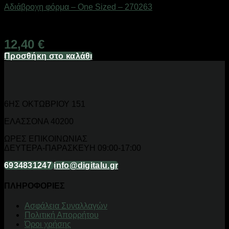
Αδιάβροχη φόρμα – One Sized – 270263
Διαθέσιμο από 1-3 ημέρες
12,40
€
Προσθήκη στο καλάθι
6ΗΣ ΟΚΤΩΒΡΙΟΥ 151
ΕΛΑΣΣΟΝΑ 40200
ΩΡΕΣ ΕΠΙΚΟΙΝΩΝΙΑΣ
ΔΕΥΤΕΡΑ-ΠΑΡΑΣΚΕΥΗ 09:00-17:00
6934831247
info@digitalu.gr
ΠΛΗΡΟΦΟΡΙΕΣ
Aσφάλεια Συναλλαγών
Πολιτική Απορρήτου
Όροι χρήσης