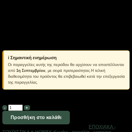
Τάση λειτουργίας 3.7V
Διαστάσεις: 115×62×34mm
Βάρος (με μπαταρία και κεραία) 236g
Μπαταρία 1800mAh (μπαταρία ιόντων λιθίου)
Ευαισθησία λήψης 0.15μV / 0.18μV
Ψευδής απόκριση ≥60dB
Αναλογία σήματος προς θόρυβο 40dB / 35dB
Ονομαστική ισχύς εξόδου ήχου ≥600mW
Ονομαστική παραμόρφωση ήχου ≤5%
ℹ️ Σημαντική ενημέρωση
Οι παραγγελίες αυτής της περιόδου θα αρχίσουν να αποστέλλονται
από
1η Σεπτεμβρίου
, με σειρά προτεραιότητας.Η τελική
διαθεσιμότητα του προϊόντος θα επιβεβαιωθεί κατά την επεξεργασία
της παραγγελίας.
Σε απόθεμα
Φορητός
πομποδέκτης
-
Προσθήκη στο καλάθι
UHF/VHF
Κωδικός προϊόντος:
563006
Κατηγορίες:
ΕΠΟΧΙΑΚΑ -
-