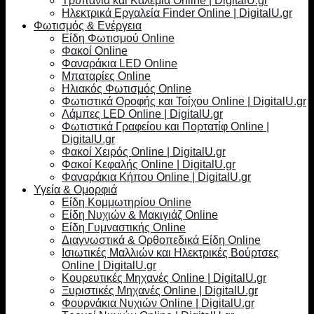
Τρυπάνια και Καλέμια Online | DigitalU.gr
Ηλεκτρικά Εργαλεία Finder Online | DigitalU.gr
Φωτισμός & Ενέργεια
Είδη Φωτισμού Online
Φακοί Online
Φαναράκια LED Online
Μπαταρίες Online
Ηλιακός Φωτισμός Online
Φωτιστικά Οροφής και Τοίχου Online | DigitalU.gr
Λάμπες LED Online | DigitalU.gr
Φωτιστικά Γραφείου και Πορτατίφ Online |
DigitalU.gr
Φακοί Χειρός Online | DigitalU.gr
Φακοί Κεφαλής Online | DigitalU.gr
Φαναράκια Κήπου Online | DigitalU.gr
Υγεία & Ομορφιά
Είδη Κομμωτηρίου Online
Είδη Νυχιών & Μακιγιάζ Online
Είδη Γυμναστικής Online
Διαγνωστικά & Ορθοπεδικά Είδη Online
Ισιωτικές Μαλλιών και Ηλεκτρικές Βούρτσες
Online | DigitalU.gr
Κουρευτικές Μηχανές Online | DigitalU.gr
Ξυριστικές Μηχανές Online | DigitalU.gr
Φουρνάκια Νυχιών Online | DigitalU.gr