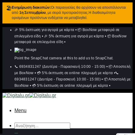
🏖️
Ενημέρωση διακοπών:
Οι παραγγελίες θα αρχίσουν να αποστέλλονται
από
1η Σεπτεμβρίου
, με σειρά προτεραιότητας.Η διαθεσιμότητα
ορισμένων προϊόντων ενδέχεται να μεταβληθεί.
Μετάβαση
🎉 5% έκπτωση για αγορά με κάρτα
•
📦 BoxNow μεταφορά σε
στο
περιεχόμενο
επιλεγμένα είδη
•
🎉 5% έκπτωση για αγορά με κάρτα
•
📦 BoxNow
μεταφορά σε επιλεγμένα είδη
•
Point the SnapChat camera at this to add us to SnapChat.
📞 6934831247 (Δευτέρα - Παρασκευή 10:00 - 15:00)
•
📦 Αποστολή
με BoxNow
•
💳 5% έκπτωση σε online πληρωμή με κάρτα
•
📞
6934831247 (Δευτέρα - Παρασκευή 10:00 - 15:00)
•
📦 Αποστολή με
BoxNow
•
💳 5% έκπτωση σε online πληρωμή με κάρτα
•
Menu
Αναζήτηση
για: