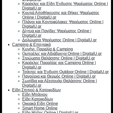
Καρέκλες και Είδη Ένδυσης Ψαρέματος Online |
DigitalU.gr
Κουτιά Αποθήκευσης και Θήκες Ψαρέματος
Online | DigitalU.gr
Πλάνοι και Κοντοφύλακες Ψαρέματος Online |
DigitalU.gr
Δίχτυα και Παγίδες Ψαρέματος Online |
DigitalU.gr
Δολώματα Ψαρέματος Online | DigitalU.gr
Camping & Εποχιακά
Κυνήγι, Παραλία & Camping
Ομπρέλες και Αδιάβροχα Online | DigitalU.gr
Στρώματα Θαλάσσης Online | DigitalU.gr
Καρέκλες Παραλίας και Camping Online |
DigitalU.gr
Τσάντες και Ένδυση Outdoor Online | DigitalU.gr
Παγούρια και Θερμός Online | DigitalU.gr
Σωσίβια και Αξεσουάρ Θαλάσσης Online |
DigitalU.gr
Είδη Σπιτιού & Κατοικιδίων
Είδη Μπάνιου
Είδη Κατοικιδίων
Οικιακά Είδη Online
Smart Home Online
Είδη Ψύξης Online | DigitalU.gr