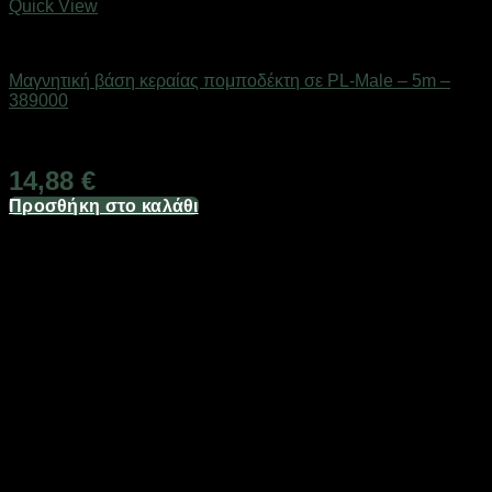
Quick View
Αξεσουάρ πομποδεκτών
Μαγνητική βάση κεραίας πομποδέκτη σε PL-Male – 5m –
389000
Διαθέσιμο από 1-3 ημέρες
14,88
€
Προσθήκη στο καλάθι