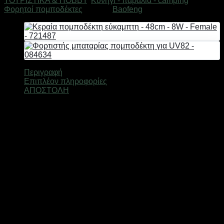
ΤΟΥΡΙΣΤΙΚΑ & HOBBY
,
Κυνήγι - παραλία - camping
,
7W
Φορητοί πομποδέκτες
Μάρκα:
Baofeng
-
UV-
6R
-
Baofeng
-
563006
Περιγραφή
ποσότητα
Επιπλέον πληροφορίες
ΑΠΟΣΤΟΛΗ
Εύρος συχνοτήτων U/V: 400-520MHz/136-174MHz
Πλήθος αποθηκευμένων καναλιών: 128
Σταθερότητα συχνότητας ±1.5ppm
Θερμοκρασία λειτουργίας -20℃ ~ +60℃
Αντίσταση κεραίας 50Ω
Τάση λειτουργίας 3.7V
Διαστάσεις: 115×62×34mm
Βάρος (με μπαταρία και κεραία) 236g
Μπαταρία 1800mAh (μπαταρία ιόντων λιθίου)
Ευαισθησία λήψης 0.15μV / 0.18μV
Ψευδής απόκριση ≥60dB
Αναλογία σήματος προς θόρυβο 40dB / 35dB
Ονομαστική ισχύς εξόδου ήχου ≥600mW