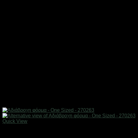
Quick View
Αδιάβροχα & γαλότσες