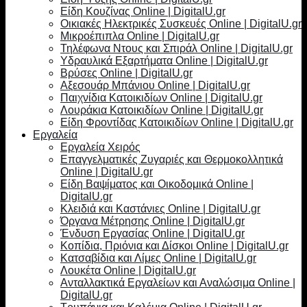
Είδη Κουζίνας Online | DigitalU.gr
Οικιακές Ηλεκτρικές Συσκευές Online | DigitalU.gr
Μικροέπιπλα Online | DigitalU.gr
Τηλέφωνα Ντους και Σπιράλ Online | DigitalU.gr
Υδραυλικά Εξαρτήματα Online | DigitalU.gr
Βρύσες Online | DigitalU.gr
Αξεσουάρ Μπάνιου Online | DigitalU.gr
Παιχνίδια Κατοικιδίων Online | DigitalU.gr
Λουράκια Κατοικιδίων Online | DigitalU.gr
Είδη Φροντίδας Κατοικιδίων Online | DigitalU.gr
Εργαλεία
Εργαλεία Χειρός
Επαγγελματικές Ζυγαριές και Θερμοκολλητικά
Online | DigitalU.gr
Είδη Βαψίματος και Οικοδομικά Online |
DigitalU.gr
Κλειδιά και Καστάνιες Online | DigitalU.gr
Όργανα Μέτρησης Online | DigitalU.gr
Ένδυση Εργασίας Online | DigitalU.gr
Κοπίδια, Πριόνια και Δίσκοι Online | DigitalU.gr
Κατσαβίδια και Λίμες Online | DigitalU.gr
Λουκέτα Online | DigitalU.gr
Ανταλλακτικά Εργαλείων και Αναλώσιμα Online |
DigitalU.gr