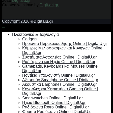
2026
Digitalu.gr
Created with love by
Digit-art.gr
Copyright 2026 ©
Digitalu.gr
Ηλεκτρονικά & Τεχνολογία
Gadgets
Προϊόντα Παρακολούθησης Online | DigitalU.gr
Κάμερες Μελισσοκόμων και Κυνηγών Online |
DigitalU.gr
Συστήματα Ασφαλείας Online | DigitalU.gr
Ραδιόφωνα και Ηχεία Online | DigitalU.gr
Gamepads, Keyboards και Mouses Online |
DigitalU.gr
Ποντίκια Υπολογιστή Online | DigitalU.gr
Αξεσουάρ Smartphone Online | DigitalU.gr
Ακουστικά Earphones Online | DigitalU.gr
Κονσόλες και Χειριστήρια Gaming Online |
DigitalU.gr
Smartwatches Online | DigitalU.gr
Ηχεία Bluetooth Online | DigitalU.gr
Ραδιόφωνα Retro Online | DigitalU.gr
Φορητά Ραδιόφωνα Online | DigitalU.gr