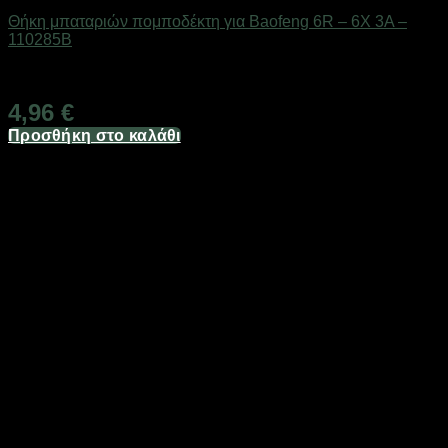
Θήκη μπαταριών πομποδέκτη για Baofeng 6R – 6Χ 3Α –
110285B
Διαθέσιμο από 1-3 ημέρες
4,96
€
Προσθήκη στο καλάθι