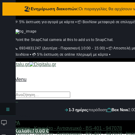
🏖️
Ενημέρωση διακοπών:
Οι παραγγελίες θα αρχίσουν
Μετάβαση
🎉 5% έκπτωση για αγορά με κάρτα
•
📦 BoxNow μεταφορά σε επιλεγμέ
στο
περιεχόμενο
Point the SnapChat camera at this to add us to SnapChat.
📞 6934831247 (Δευτέρα - Παρασκευή 10:00 - 15:00)
•
📦 Αποστολή μ
BoxNow
•
💳 5% έκπτωση σε online πληρωμή με κάρτα
•
Menu
Αναζήτηση
για:
1-3 ημέρες
παράδοση
Box Now
2.0
Σύνδεση
ΦΙΛΤΡΑ
Καλάθι /
0,00
€