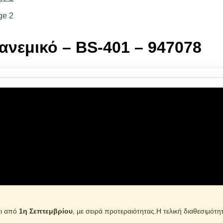
ανεμικό – BS-401 – 947078
υμινίου. Κλειδαριά ασφαλείας: εμποδίζει την τυχαία ανάφλεξη
εσιμότητας.
αι από
1η Σεπτεμβρίου
, με σειρά προτεραιότητας.Η τελική διαθεσιμότη