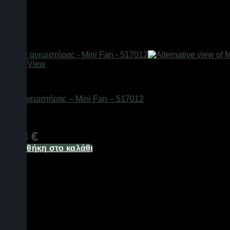
Quick View
Είδη ψύξης
Mini ανεμιστήρας – Mini Fan – 517012
Διαθέσιμο από 1-3 ημέρες
1,88
€
Προσθήκη στο καλάθι