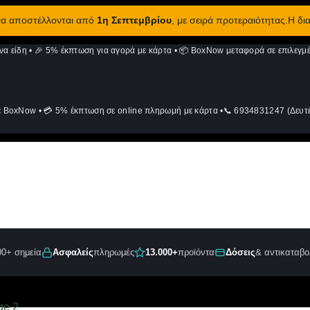
 να αποστέλλονται από
1η Σεπτεμβρίου
, με σειρά προτεραιότητας.Η δι
να είδη
•
🎉 5% έκπτωση για αγορά με κάρτα
•
📦 BoxNow μεταφορά σε επιλεγμέ
ε BoxNow
•
💳 5% έκπτωση σε online πληρωμή με κάρτα
•
📞 6934831247 (Δευτέ
00+ σημεία
Ασφαλείς
πληρωμές
13.000+
προϊόντα
Δόσεις
& αντικαταβο