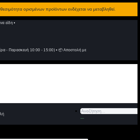
αθεσιμότητα ορισμένων προϊόντων ενδέχεται να μεταβληθεί.
να είδη
•
ρα - Παρασκευή 10:00 - 15:00)
•
📦 Αποστολή με
Αναζήτηση
λή
για: