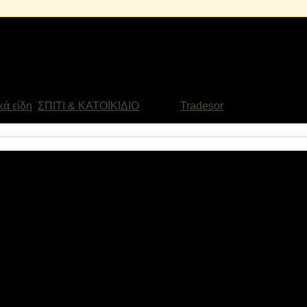
κά είδη
,
ΣΠΙΤΙ & ΚΑΤΟΙΚΙΔΙΟ
Μάρκα:
Tradesor
υμινίου. Κλειδαριά ασφαλείας: εμποδίζει την τυχαία ανάφλεξη
εσιμότητας.