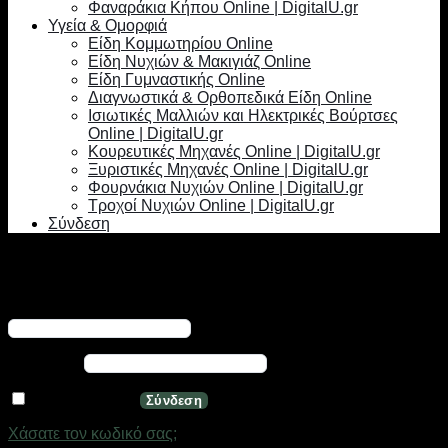
Φαναράκια Κήπου Online | DigitalU.gr
Υγεία & Ομορφιά
Είδη Κομμωτηρίου Online
Είδη Νυχιών & Μακιγιάζ Online
Είδη Γυμναστικής Online
Διαγνωστικά & Ορθοπεδικά Είδη Online
Ισιωτικές Μαλλιών και Ηλεκτρικές Βούρτσες
Online | DigitalU.gr
Κουρευτικές Μηχανές Online | DigitalU.gr
Ξυριστικές Μηχανές Online | DigitalU.gr
Φουρνάκια Νυχιών Online | DigitalU.gr
Τροχοί Νυχιών Online | DigitalU.gr
Σύνδεση
Σύνδεση
Απαιτείται
Όνομα χρήστη ή διεύθυνση email
*
Απαιτείται
Κωδικός
*
Να με θυμάσαι
Σύνδεση
Χάσατε τον κωδικό σας;