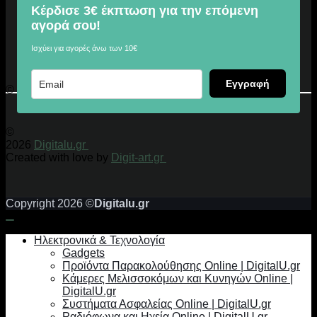
Κέρδισε 3€ έκπτωση για την επόμενη
αγορά σου!
Ισχύει για αγορές άνω των 10€
Εγγραφή
© 2026 Digitalu.gr
©
2026
Digitalu.gr
Created with love by
Digit-art.gr
Copyright 2026 ©
Digitalu.gr
Ηλεκτρονικά & Τεχνολογία
Gadgets
Προϊόντα Παρακολούθησης Online | DigitalU.gr
Κάμερες Μελισσοκόμων και Κυνηγών Online |
DigitalU.gr
Συστήματα Ασφαλείας Online | DigitalU.gr
Ραδιόφωνα και Ηχεία Online | DigitalU.gr