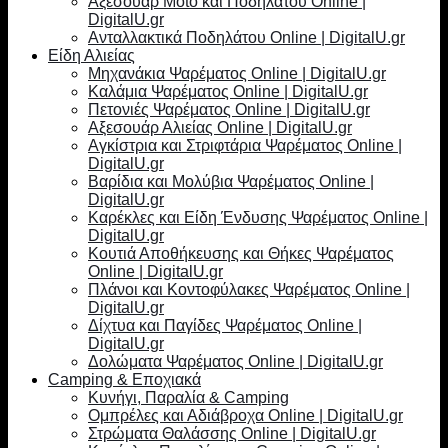
Αξεσουάρ Moto και Ποδηλάτου Online |
DigitalU.gr
Ανταλλακτικά Ποδηλάτου Online | DigitalU.gr
Είδη Αλιείας
Μηχανάκια Ψαρέματος Online | DigitalU.gr
Καλάμια Ψαρέματος Online | DigitalU.gr
Πετονιές Ψαρέματος Online | DigitalU.gr
Αξεσουάρ Αλιείας Online | DigitalU.gr
Αγκίστρια και Στριφτάρια Ψαρέματος Online |
DigitalU.gr
Βαρίδια και Μολύβια Ψαρέματος Online |
DigitalU.gr
Καρέκλες και Είδη Ένδυσης Ψαρέματος Online |
DigitalU.gr
Κουτιά Αποθήκευσης και Θήκες Ψαρέματος
Online | DigitalU.gr
Πλάνοι και Κοντοφύλακες Ψαρέματος Online |
DigitalU.gr
Δίχτυα και Παγίδες Ψαρέματος Online |
DigitalU.gr
Δολώματα Ψαρέματος Online | DigitalU.gr
Camping & Εποχιακά
Κυνήγι, Παραλία & Camping
Ομπρέλες και Αδιάβροχα Online | DigitalU.gr
Στρώματα Θαλάσσης Online | DigitalU.gr