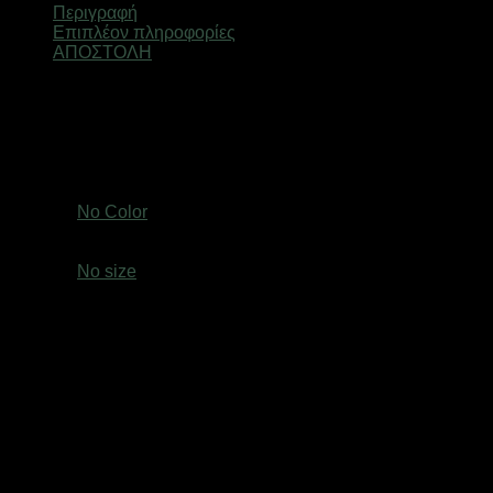
Περιγραφή
Επιπλέον πληροφορίες
ΑΠΟΣΤΟΛΗ
Κλειδί για φίλτρο λαδιού PerVoi
75-95mm
CTC-539
Βάρος
0,6 κ.
Χρώμα
No Color
size
No size
Ελτά courier πόρτα πόρτα 3,50€ (έως 2 kg)Easy mail 3.20€
(έως 2 kg)Box now 2€ ανεξαρτήτου μεγέθους( δεν
αποστέλλονται παραγγελίες με όγκο συσκευασίας
μεγαλύτερο από: (Υ: 36 cm, Β: 45 cm, Μ: 60 cm)Τα προϊόντα
αποστέλλονται με τις εταιρείες ταχυμεταφορών Ελτά courier
πόρτα πόρτα,Easymail, Box now σε όλη την Ελλάδα. Οι
παραγγελίες που λαμβάνονται μέχρι τις 13:00, ετοιμάζονται
και αποστέλλονται την ίδια ημέρα, εφόσον τα προϊόντα που
έχετε επιλέξει είναι ετοιμοπαράδοτα. Στα υπόλοιπα προϊόντα
η αποστολή γίνεται από 1-3 εργάσιμες ημέρες από την ημέρα