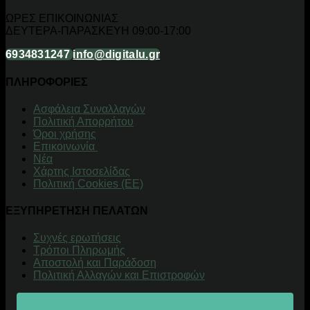
ΩΡΕΣ ΕΠΙΚΟΙΝΩΝΙΑΣ
ΔΕΥΤΕΡΑ-ΠΑΡΑΣΚΕΥΗ 09:00-17:00
6934831247
info@digitalu.gr
ΠΛΗΡΟΦΟΡΙΕΣ
Aσφάλεια Συναλλαγών
Πολιτική Απορρήτου
Όροι χρήσης
Επικοινωνία
Νέα
Χάρτης Ιστοσελίδας
Πολιτική Cookies (ΕΕ)
ΕΞΥΠΗΡΕΤΗΣΗ ΠΕΛΑΤΩΝ
Συχνές ερωτήσεις
Τρόποι Πληρωμής
Αποστολή και Παράδοση
Πολιτική Αλλαγών και Επιστροφών