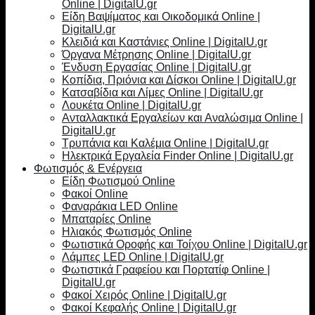
Online | DigitalU.gr
Είδη Βαψίματος και Οικοδομικά Online |
DigitalU.gr
Κλειδιά και Καστάνιες Online | DigitalU.gr
Όργανα Μέτρησης Online | DigitalU.gr
Ένδυση Εργασίας Online | DigitalU.gr
Κοπίδια, Πριόνια και Δίσκοι Online | DigitalU.gr
Κατσαβίδια και Λίμες Online | DigitalU.gr
Λουκέτα Online | DigitalU.gr
Ανταλλακτικά Εργαλείων και Αναλώσιμα Online |
DigitalU.gr
Τρυπάνια και Καλέμια Online | DigitalU.gr
Ηλεκτρικά Εργαλεία Finder Online | DigitalU.gr
Φωτισμός & Ενέργεια
Είδη Φωτισμού Online
Φακοί Online
Φαναράκια LED Online
Μπαταρίες Online
Ηλιακός Φωτισμός Online
Φωτιστικά Οροφής και Τοίχου Online | DigitalU.gr
Λάμπες LED Online | DigitalU.gr
Φωτιστικά Γραφείου και Πορτατίφ Online |
DigitalU.gr
Φακοί Χειρός Online | DigitalU.gr
Φακοί Κεφαλής Online | DigitalU.gr