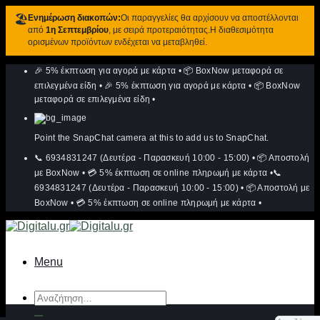
🏖️
Ενημέρωση διακοπών:
Οι παραγγελίες θα αρχίσουν να αποστέλλονται
από
1η Σεπτεμβρίου
, με σειρά προτεραιότητας.Η διαθεσιμότητα
ορισμένων προϊόντων ενδέχεται να μεταβληθεί.
Μετάβαση
🎉 5% έκπτωση για αγορά με κάρτα
•
📦 BoxNow μεταφορά σε
στο
περιεχόμενο
επιλεγμένα είδη
•
🎉 5% έκπτωση για αγορά με κάρτα
•
📦 BoxNow
μεταφορά σε επιλεγμένα είδη
•
Point the SnapChat camera at this to add us to SnapChat.
📞 6934831247 (Δευτέρα - Παρασκευή 10:00 - 15:00)
•
📦 Αποστολή
με BoxNow
•
💳 5% έκπτωση σε online πληρωμή με κάρτα
•
📞
6934831247 (Δευτέρα - Παρασκευή 10:00 - 15:00)
•
📦 Αποστολή με
BoxNow
•
💳 5% έκπτωση σε online πληρωμή με κάρτα
•
Menu
Αναζήτηση
για: