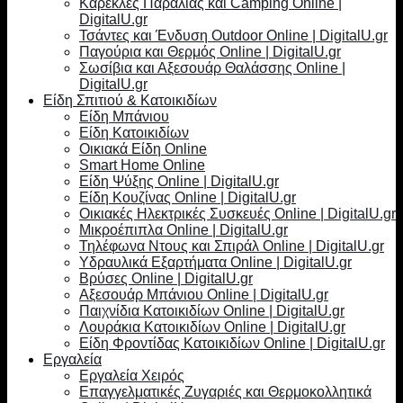
Καρέκλες Παραλίας και Camping Online |
DigitalU.gr
Τσάντες και Ένδυση Outdoor Online | DigitalU.gr
Παγούρια και Θερμός Online | DigitalU.gr
Σωσίβια και Αξεσουάρ Θαλάσσης Online |
DigitalU.gr
Είδη Σπιτιού & Κατοικιδίων
Είδη Μπάνιου
Είδη Κατοικιδίων
Οικιακά Είδη Online
Smart Home Online
Είδη Ψύξης Online | DigitalU.gr
Είδη Κουζίνας Online | DigitalU.gr
Οικιακές Ηλεκτρικές Συσκευές Online | DigitalU.gr
Μικροέπιπλα Online | DigitalU.gr
Τηλέφωνα Ντους και Σπιράλ Online | DigitalU.gr
Υδραυλικά Εξαρτήματα Online | DigitalU.gr
Βρύσες Online | DigitalU.gr
Αξεσουάρ Μπάνιου Online | DigitalU.gr
Παιχνίδια Κατοικιδίων Online | DigitalU.gr
Λουράκια Κατοικιδίων Online | DigitalU.gr
Είδη Φροντίδας Κατοικιδίων Online | DigitalU.gr
Εργαλεία
Εργαλεία Χειρός
Επαγγελματικές Ζυγαριές και Θερμοκολλητικά