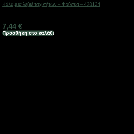
Κάλυμμα λεβιέ ταχυτήτων – Φούσκα – 420134
Διαθέσιμο από 1-3 ημέρες
7,44
€
Προσθήκη στο καλάθι