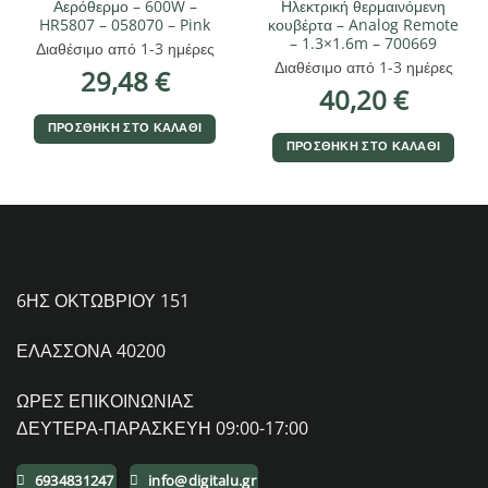
Αερόθερμο – 600W –
Ηλεκτρική θερμαινόμενη
HR5807 – 058070 – Pink
κουβέρτα – Analog Remote
– 1.3×1.6m – 700669
Διαθέσιμο από 1-3 ημέρες
Διαθέσιμο από 1-3 ημέρες
29,48
€
40,20
€
ΠΡΟΣΘΉΚΗ ΣΤΟ ΚΑΛΆΘΙ
ΠΡΟΣΘΉΚΗ ΣΤΟ ΚΑΛΆΘΙ
6ΗΣ ΟΚΤΩΒΡΙΟΥ 151
ΕΛΑΣΣΟΝΑ 40200
ΩΡΕΣ ΕΠΙΚΟΙΝΩΝΙΑΣ
ΔΕΥΤΕΡΑ-ΠΑΡΑΣΚΕΥΗ 09:00-17:00
6934831247
info@digitalu.gr