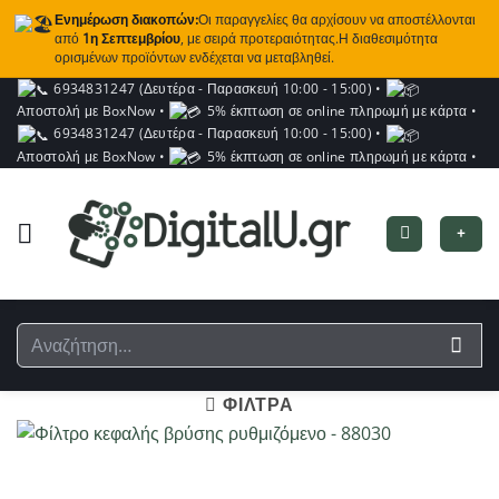
Ενημέρωση διακοπών:
Οι παραγγελίες θα αρχίσουν να αποστέλλονται
από
1η Σεπτεμβρίου
, με σειρά προτεραιότητας.Η διαθεσιμότητα
ορισμένων προϊόντων ενδέχεται να μεταβληθεί.
Μετάβαση
6934831247 (Δευτέρα - Παρασκευή 10:00 - 15:00)
•
Αποστολή με BoxNow
•
5% έκπτωση σε online πληρωμή με κάρτα
•
στο
6934831247 (Δευτέρα - Παρασκευή 10:00 - 15:00)
•
περιεχόμενο
Αποστολή με BoxNow
•
5% έκπτωση σε online πληρωμή με κάρτα
•
+
Αναζήτηση
για:
ΦΙΛΤΡΑ