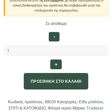
αποστέλλονται από
1η Σεπτεμβρίου
, με σειρά προτεραιότητας.Η
τελική διαθεσιμότητα του προϊόντος θα επιβεβαιωθεί κατά την
επεξεργασία της παραγγελίας.
Σε απόθεμα
Φίλτρο
κεφαλής
βρύσης
ρυθμιζόμενο
-
88030
ΠΡΟΣΘΉΚΗ ΣΤΟ ΚΑΛΆΘΙ
ποσότητα
Κωδικός προϊόντος:
88030
Κατηγορίες:
Είδη μπάνιου
,
ΣΠΙΤΙ & ΚΑΤΟΙΚΙΔΙΟ
,
Φίλτρα νερού
Μάρκα:
Tradesor