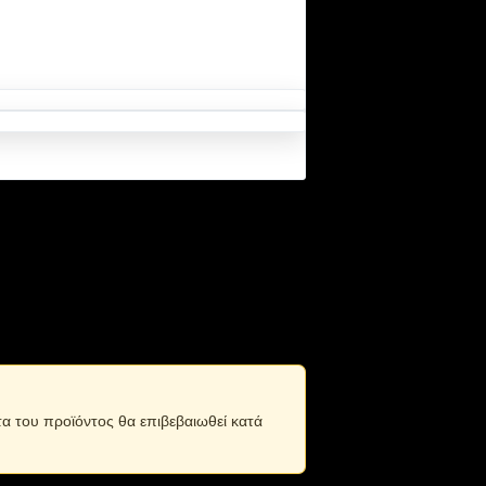
ου κατοικιδίου σας σε ταξίδια και
ιρείται. Με παράθυρο αερισμού. Ιμάντες
τα του προϊόντος θα επιβεβαιωθεί κατά