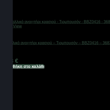
Quick View
Είδη κουζίνας
Μεταλλικό ανοιχτήρι κρασιού – Τιρμπουσόν – BBZ0416 – 36
Διαθέσιμο από 1-3 ημέρες
9,38
€
Προσθήκη στο καλάθι