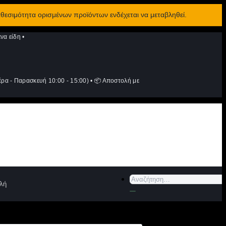
αθεσιμότητα ορισμένων προϊόντων ενδέχεται να μεταβληθεί.
να είδη
•
ρα - Παρασκευή 10:00 - 15:00)
•
📦 Αποστολή με
Αναζήτηση
λή
για: