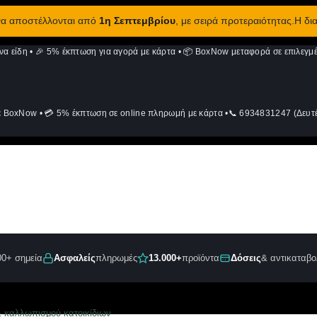
 να αποστέλλονται από
1η Σεπτεμβρίου
, με σειρά προτεραιότητας.Η δι
να είδη
•
🎉 5% έκπτωση για αγορά με κάρτα
•
📦 BoxNow μεταφορά σε επιλεγμέ
ε BoxNow
•
💳 5% έκπτωση σε online πληρωμή με κάρτα
•
📞 6934831247 (Δευτέ
00+ σημεία
Ασφαλείς
πληρωμές
13.000+
προϊόντα
Δόσεις
& αντικαταβο
& καλλωπισμού κατοικίδιων