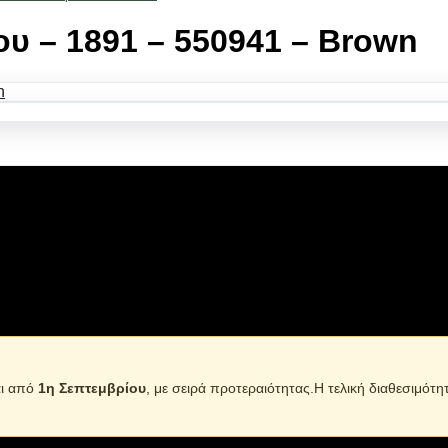
ου – 1891 – 550941 – Brown
 και μικρόσωμους σκύλους μέχρι 6 kg. Ιδανικό για την μεταφορά τ
εκτικό ύφασμα που πλένεται στο χέρι. Με σκληρό πάτο που αφα
αι από
1η Σεπτεμβρίου
, με σειρά προτεραιότητας.Η τελική διαθεσιμότη