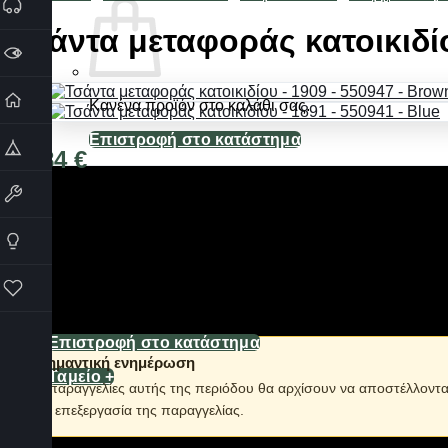
Τσάντα μεταφοράς κατοικιδί
Κανένα προϊόν στο καλάθι σας.
Επιστροφή στο κατάστημα
34,84
€
Καλάθι
Διαθέσιμο από 1-3 ημέρες
Σακίδιο πλάτης για μεταφορά κατοικιδίου, κατάλληλο για γάτες
δραστηριότητες όπου είναι αδύνατη η χρήση λουριού. Από ανθ
πλάτης με μαξιλαράκια και χειρολαβή.
Κανένα προϊόν στο καλάθι σας.
Διαστάσεις: 38*30*16cm.
Επιστροφή στο κατάστημα
ℹ️ Σημαντική ενημέρωση
Ταμείο
+
Οι παραγγελίες αυτής της περιόδου θα αρχίσουν να αποστέλλοντ
την επεξεργασία της παραγγελίας.