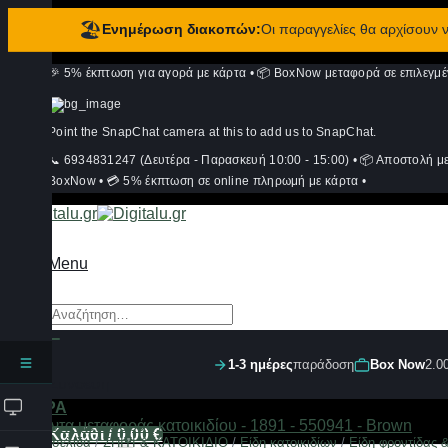
🏖️
Ενημέρωση διακοπών:
Οι παραγγελίες θα αρχίσουν
Μετάβαση
🎉 5% έκπτωση για αγορά με κάρτα
•
📦 BoxNow μεταφορά σε επιλεγμέ
στο
περιεχόμενο
Point the SnapChat camera at this to add us to SnapChat.
📞 6934831247 (Δευτέρα - Παρασκευή 10:00 - 15:00)
•
📦 Αποστολή μ
BoxNow
•
💳 5% έκπτωση σε online πληρωμή με κάρτα
•
Menu
Αναζήτηση
για:
1-3 ημέρες
παράδοση
Box Now
2.0
Σύνδεση
ΦΙΛΤΡΑ
Καλάθι /
0,00
€
Αρχική σελίδα
/
ΣΠΙΤΙ & ΚΑΤΟΙΚΙΔΙΟ
/
Είδη κατοικιδίων
/
Είδη φροντίδας 