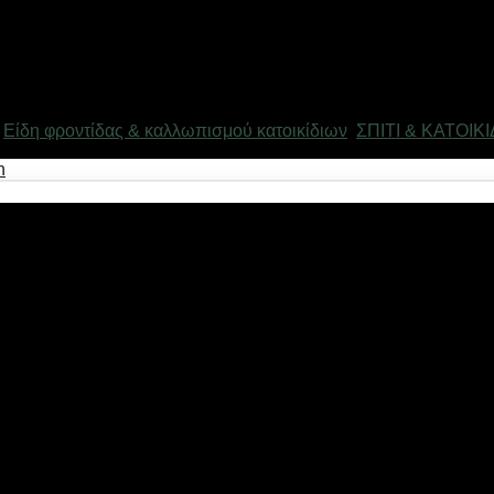
,
Είδη φροντίδας & καλλωπισμού κατοικίδιων
,
ΣΠΙΤΙ & ΚΑΤΟΙΚΙ
 και μικρόσωμους σκύλους μέχρι 6 kg. Ιδανικό για την μεταφορά τ
εκτικό ύφασμα που πλένεται στο χέρι. Με σκληρό πάτο που αφα