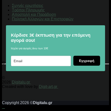
Συχνές ερωτήσεις
Τρόποι Πληρωμής
Αποστολή και Παράδοση
Πολιτική Αλλαγών και Επιστροφών
Κέρδισε 3€ έκπτωση για την επόμενη
αγορά σου!
Ισχύει για αγορές άνω των 10€
Εγγραφή
© 2026 Digitalu.gr
©
2026
Digitalu.gr
Created with love by
Digit-art.gr
Copyright 2026 ©
Digitalu.gr