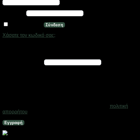
Απαιτείται
Κωδικός
*
Να με θυμάσαι
Σύνδεση
Χάσατε τον κωδικό σας;
Εγγραφή
Απαιτείται
Διεύθυνση email
*
Ένας σύνδεσμος για να ορίσετε νέο κωδικό πρόσβασης θα
σταλεί στη διεύθυνση email σας
Τα προσωπικά σας δεδομένα θα χρησιμοποιηθούν για την
υποστήριξη της εμπειρίας σας σε ολόκληρο τον ιστότοπο, για
τη διαχείριση της πρόσβασης στο λογαριασμό σας και για
άλλους σκοπούς που περιγράφονται στη σελίδα
πολιτική
απορρήτου
.
Εγγραφή