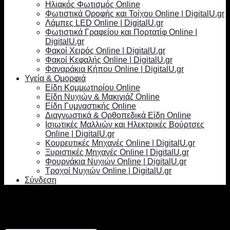
Ηλιακός Φωτισμός Online
Φωτιστικά Οροφής και Τοίχου Online | DigitalU.gr
Λάμπες LED Online | DigitalU.gr
Φωτιστικά Γραφείου και Πορτατίφ Online |
DigitalU.gr
Φακοί Χειρός Online | DigitalU.gr
Φακοί Κεφαλής Online | DigitalU.gr
Φαναράκια Κήπου Online | DigitalU.gr
Υγεία & Ομορφιά
Είδη Κομμωτηρίου Online
Είδη Νυχιών & Μακιγιάζ Online
Είδη Γυμναστικής Online
Διαγνωστικά & Ορθοπεδικά Είδη Online
Ισιωτικές Μαλλιών και Ηλεκτρικές Βούρτσες
Online | DigitalU.gr
Κουρευτικές Μηχανές Online | DigitalU.gr
Ξυριστικές Μηχανές Online | DigitalU.gr
Φουρνάκια Νυχιών Online | DigitalU.gr
Τροχοί Νυχιών Online | DigitalU.gr
Σύνδεση
Σύνδεση
Απαιτείται
Όνομα χρήστη ή διεύθυνση email
*