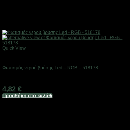
Quick View
Είδη μπάνιου
Φωτισμός νερού βρύσης Led – RGB – 518178
Διαθέσιμο από 1-3 ημέρες
4,82
€
Προσθήκη στο καλάθι