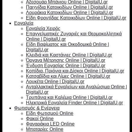
Αξεσουάρ Μπάνιου Online | DigitalU.gr
Παιχνίδια Κατοικιδίων Online | DigitalU.gr
Λουράκια Κατοικιδίων Online | DigitalU.gr
Είδη Φροντίδας Κατοικιδίων Online | DigitalU.gr
Εργαλεία
Εργαλεία Χειρός
Επαγγελματικές Ζυγαριές και Θερμοκολλητικά
Online | DigitalU.gr
Είδη Βαψίματος και Οικοδομικά Online |
DigitalU.gr
Κλειδιά και Καστάνιες Online | DigitalU.gr
Όργανα Μέτρησης Online | DigitalU.gr
Ένδυση Εργασίας Online | DigitalU.gr
Κοπίδια, Πριόνια και Δίσκοι Online | DigitalU.gr
Κατσαβίδια και Λίμες Online | DigitalU.gr
Λουκέτα Online | DigitalU.gr
Ανταλλακτικά Εργαλείων και Αναλώσιμα Online |
DigitalU.gr
Τρυπάνια και Καλέμια Online | DigitalU.gr
Ηλεκτρικά Εργαλεία Finder Online | DigitalU.gr
Φωτισμός & Ενέργεια
Είδη Φωτισμού Online
Φακοί Online
Φαναράκια LED Online
Μπαταρίες Online