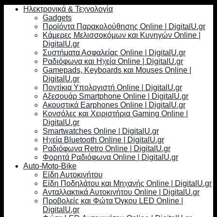
Ηλεκτρονικά & Τεχνολογία
Gadgets
Προϊόντα Παρακολούθησης Online | DigitalU.gr
Κάμερες Μελισσοκόμων και Κυνηγών Online |
DigitalU.gr
Συστήματα Ασφαλείας Online | DigitalU.gr
Ραδιόφωνα και Ηχεία Online | DigitalU.gr
Gamepads, Keyboards και Mouses Online |
DigitalU.gr
Ποντίκια Υπολογιστή Online | DigitalU.gr
Αξεσουάρ Smartphone Online | DigitalU.gr
Ακουστικά Earphones Online | DigitalU.gr
Κονσόλες και Χειριστήρια Gaming Online |
DigitalU.gr
Smartwatches Online | DigitalU.gr
Ηχεία Bluetooth Online | DigitalU.gr
Ραδιόφωνα Retro Online | DigitalU.gr
Φορητά Ραδιόφωνα Online | DigitalU.gr
Auto-Moto-Bike
Είδη Αυτοκινήτου
Είδη Ποδηλάτου και Μηχανής Online | DigitalU.gr
Ανταλλακτικά Αυτοκινήτου Online | DigitalU.gr
Προβολείς και Φώτα Όγκου LED Online |
DigitalU.gr