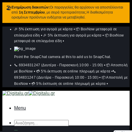
🏖️
Ενημέρωση διακοπών:
Οι παραγγελίες θα αρχίσουν να αποστέλλονται
από
1η Σεπτεμβρίου
, με σειρά προτεραιότητας.Η διαθεσιμότητα
ορισμένων προϊόντων ενδέχεται να μεταβληθεί.
Μετάβαση
🎉 5% έκπτωση για αγορά με κάρτα
•
📦 BoxNow μεταφορά σε
στο
περιεχόμενο
επιλεγμένα είδη
•
🎉 5% έκπτωση για αγορά με κάρτα
•
📦 BoxNow
μεταφορά σε επιλεγμένα είδη
•
Point the SnapChat camera at this to add us to SnapChat.
📞 6934831247 (Δευτέρα - Παρασκευή 10:00 - 15:00)
•
📦 Αποστολή
με BoxNow
•
💳 5% έκπτωση σε online πληρωμή με κάρτα
•
📞
6934831247 (Δευτέρα - Παρασκευή 10:00 - 15:00)
•
📦 Αποστολή με
BoxNow
•
💳 5% έκπτωση σε online πληρωμή με κάρτα
•
Menu
Αναζήτηση
για: