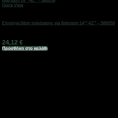
Quick View
Επιτοίχιες βάσεις & κεραίες TV
Επιτοίχια βάση τηλεόρασης για διάσταση 14″”-42″” – 586059
Διαθέσιμο από 1-3 ημέρες
24,12
€
Προσθήκη στο καλάθι