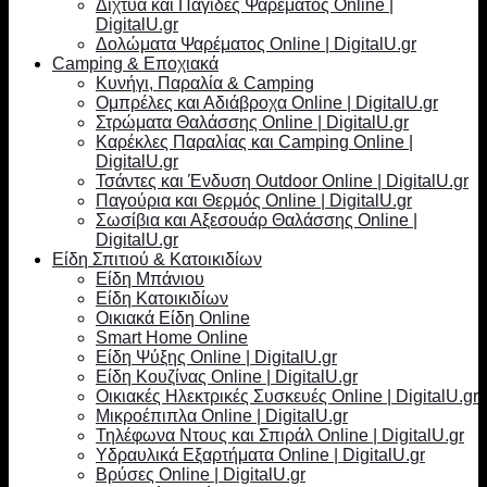
Δίχτυα και Παγίδες Ψαρέματος Online |
DigitalU.gr
Δολώματα Ψαρέματος Online | DigitalU.gr
Camping & Εποχιακά
Κυνήγι, Παραλία & Camping
Ομπρέλες και Αδιάβροχα Online | DigitalU.gr
Στρώματα Θαλάσσης Online | DigitalU.gr
Καρέκλες Παραλίας και Camping Online |
DigitalU.gr
Τσάντες και Ένδυση Outdoor Online | DigitalU.gr
Παγούρια και Θερμός Online | DigitalU.gr
Σωσίβια και Αξεσουάρ Θαλάσσης Online |
DigitalU.gr
Είδη Σπιτιού & Κατοικιδίων
Είδη Μπάνιου
Είδη Κατοικιδίων
Οικιακά Είδη Online
Smart Home Online
Είδη Ψύξης Online | DigitalU.gr
Είδη Κουζίνας Online | DigitalU.gr
Οικιακές Ηλεκτρικές Συσκευές Online | DigitalU.gr
Μικροέπιπλα Online | DigitalU.gr
Τηλέφωνα Ντους και Σπιράλ Online | DigitalU.gr
Υδραυλικά Εξαρτήματα Online | DigitalU.gr
Βρύσες Online | DigitalU.gr