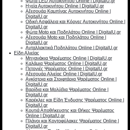
Φώτα LED Αυτοκινήτου Online | DigitalU.gr
Ηχεία Αυτοκινήτου Online | DigitalU.gr
Αξεσουάρ Καμπίνας Αυτοκινήτου Online |
DigitalU.gr
Οδική Ασφάλεια και Κόρνες Αυτοκινήτου Online |
DigitalU.gr
Φώτα Moto και Ποδηλάτου Online | DigitalU.gr
Αξεσουάρ Moto και Ποδηλάτου Online |
DigitalU.gr
Ανταλλακτικά Ποδηλάτου Online | DigitalU.gr
Είδη Αλιείας
Μηχανάκια Ψαρέματος Online | DigitalU.gr
Καλάμια Ψαρέματος Online | DigitalU.gr
Πετονιές Ψαρέματος Online | DigitalU.gr
Αξεσουάρ Αλιείας Online | DigitalU.gr
Αγκίστρια και Στριφτάρια Ψαρέματος Online |
DigitalU.gr
Βαρίδια και Μολύβια Ψαρέματος Online |
DigitalU.gr
Καρέκλες και Είδη Ένδυσης Ψαρέματος Online |
DigitalU.gr
Κουτιά Αποθήκευσης και Θήκες Ψαρέματος
Online | DigitalU.gr
Πλάνοι και Κοντοφύλακες Ψαρέματος Online |
DigitalU.gr