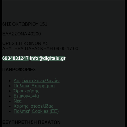
6ΗΣ ΟΚΤΩΒΡΙΟΥ 151
ΕΛΑΣΣΟΝΑ 40200
ΩΡΕΣ ΕΠΙΚΟΙΝΩΝΙΑΣ
ΔΕΥΤΕΡΑ-ΠΑΡΑΣΚΕΥΗ 09:00-17:00
6934831247
info@digitalu.gr
ΠΛΗΡΟΦΟΡΙΕΣ
Aσφάλεια Συναλλαγών
Πολιτική Απορρήτου
Όροι χρήσης
Επικοινωνία
Νέα
Χάρτης Ιστοσελίδας
Πολιτική Cookies (ΕΕ)
ΕΞΥΠΗΡΕΤΗΣΗ ΠΕΛΑΤΩΝ