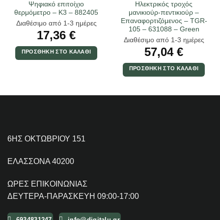
Ψηφιακό επιτοίχιο
Ηλεκτρικός τροχός
θερμόμετρο – K3 – 882405
μανικιούρ-πεντικιούρ –
Επαναφορτιζόμενος – TGR-
Διαθέσιμο από 1-3 ημέρες
105 – 631088 – Green
17,36
€
Διαθέσιμο από 1-3 ημέρες
57,04
€
ΠΡΟΣΘΉΚΗ ΣΤΟ ΚΑΛΆΘΙ
ΠΡΟΣΘΉΚΗ ΣΤΟ ΚΑΛΆΘΙ
6ΗΣ ΟΚΤΩΒΡΙΟΥ 151
ΕΛΑΣΣΟΝΑ 40200
ΩΡΕΣ ΕΠΙΚΟΙΝΩΝΙΑΣ
ΔΕΥΤΕΡΑ-ΠΑΡΑΣΚΕΥΗ 09:00-17:00
6934831247
info@digitalu.gr