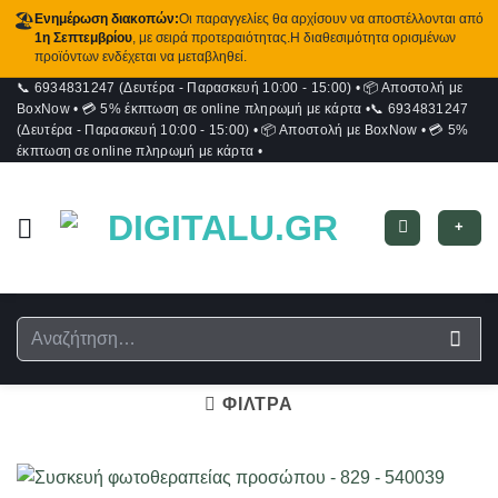
🏖️
Ενημέρωση διακοπών:
Οι παραγγελίες θα αρχίσουν να αποστέλλονται από
1η Σεπτεμβρίου
, με σειρά προτεραιότητας.Η διαθεσιμότητα ορισμένων
προϊόντων ενδέχεται να μεταβληθεί.
📞 6934831247 (Δευτέρα - Παρασκευή 10:00 - 15:00)
•
📦 Αποστολή με
Μετάβαση
BoxNow
•
💳 5% έκπτωση σε online πληρωμή με κάρτα
•
📞 6934831247
στο
(Δευτέρα - Παρασκευή 10:00 - 15:00)
•
📦 Αποστολή με BoxNow
•
💳 5%
περιεχόμενο
έκπτωση σε online πληρωμή με κάρτα
•
+
Αναζήτηση
για:
ΦΙΛΤΡΑ