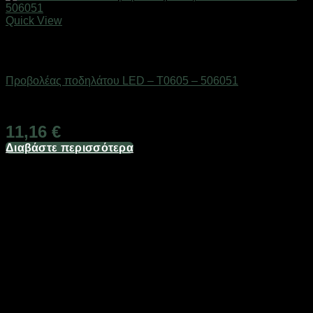
Quick View
Εξαντλημένο
AUTO-MOTO-BIKE
Προβολέας ποδηλάτου LED – T0605 – 506051
Διαθέσιμο από 1-3 ημέρες
11,16
€
Διαβάστε περισσότερα