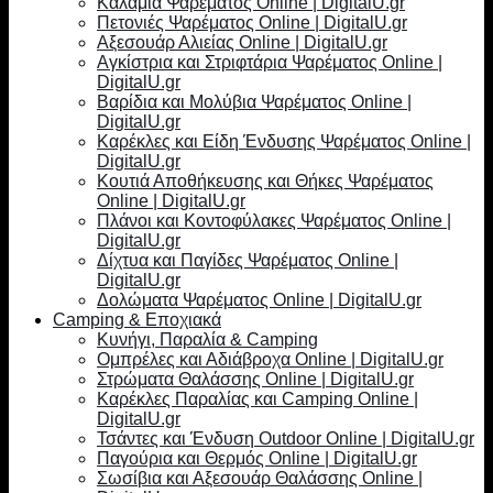
Καλάμια Ψαρέματος Online | DigitalU.gr
Πετονιές Ψαρέματος Online | DigitalU.gr
Αξεσουάρ Αλιείας Online | DigitalU.gr
Αγκίστρια και Στριφτάρια Ψαρέματος Online |
DigitalU.gr
Βαρίδια και Μολύβια Ψαρέματος Online |
DigitalU.gr
Καρέκλες και Είδη Ένδυσης Ψαρέματος Online |
DigitalU.gr
Κουτιά Αποθήκευσης και Θήκες Ψαρέματος
Online | DigitalU.gr
Πλάνοι και Κοντοφύλακες Ψαρέματος Online |
DigitalU.gr
Δίχτυα και Παγίδες Ψαρέματος Online |
DigitalU.gr
Δολώματα Ψαρέματος Online | DigitalU.gr
Camping & Εποχιακά
Κυνήγι, Παραλία & Camping
Ομπρέλες και Αδιάβροχα Online | DigitalU.gr
Στρώματα Θαλάσσης Online | DigitalU.gr
Καρέκλες Παραλίας και Camping Online |
DigitalU.gr
Τσάντες και Ένδυση Outdoor Online | DigitalU.gr
Παγούρια και Θερμός Online | DigitalU.gr
Σωσίβια και Αξεσουάρ Θαλάσσης Online |