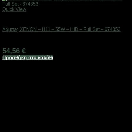
Quick View
AUTO-MOTO-BIKE
Λάμπες XENON – H11 – 55W – HID – Full Set – 674353
Διαθέσιμο από 1-3 ημέρες
54,56
€
Προσθήκη στο καλάθι