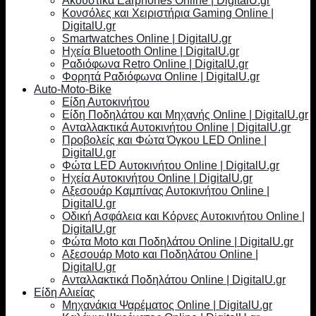
Ακουστικά Earphones Online | DigitalU.gr
Κονσόλες και Χειριστήρια Gaming Online |
DigitalU.gr
Smartwatches Online | DigitalU.gr
Ηχεία Bluetooth Online | DigitalU.gr
Ραδιόφωνα Retro Online | DigitalU.gr
Φορητά Ραδιόφωνα Online | DigitalU.gr
Auto-Moto-Bike
Είδη Αυτοκινήτου
Είδη Ποδηλάτου και Μηχανής Online | DigitalU.gr
Ανταλλακτικά Αυτοκινήτου Online | DigitalU.gr
Προβολείς και Φώτα Όγκου LED Online |
DigitalU.gr
Φώτα LED Αυτοκινήτου Online | DigitalU.gr
Ηχεία Αυτοκινήτου Online | DigitalU.gr
Αξεσουάρ Καμπίνας Αυτοκινήτου Online |
DigitalU.gr
Οδική Ασφάλεια και Κόρνες Αυτοκινήτου Online |
DigitalU.gr
Φώτα Moto και Ποδηλάτου Online | DigitalU.gr
Αξεσουάρ Moto και Ποδηλάτου Online |
DigitalU.gr
Ανταλλακτικά Ποδηλάτου Online | DigitalU.gr
Είδη Αλιείας
Μηχανάκια Ψαρέματος Online | DigitalU.gr