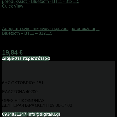
Quick View
Εξαντλημένο
AUTO-MOTO-BIKE
Ασύρματη ενδοεπικοινωνία κράνους μοτοσυκλέτας –
Bluetooth – BT11 – 812115
Διαθέσιμο από 1-3 ημέρες
19,84
€
Διαβάστε περισσότερα
6ΗΣ ΟΚΤΩΒΡΙΟΥ 151
ΕΛΑΣΣΟΝΑ 40200
ΩΡΕΣ ΕΠΙΚΟΙΝΩΝΙΑΣ
ΔΕΥΤΕΡΑ-ΠΑΡΑΣΚΕΥΗ 09:00-17:00
6934831247
info@digitalu.gr