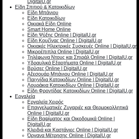
DigitalU.gr
Είδη Σπιτιού & Κατοικιδίων
Είδη Μπάνιου
Είδη Κατοικιδίων
Οικιακά Είδη Online
Smart Home Online
Είδη Ψύξης Online | DigitalU.gr
Είδη Κουζίνας Online | DigitalU.gr
Οικιακές Ηλεκτρικές Συσκευές Online | DigitalU.gr
Μικροέπιπλα Online | DigitalU.gr
Τηλέφωνα Ντους και Σπιράλ Online | DigitalU.gr
Υδραυλικά Εξαρτήματα Online | DigitalU.gr
Βρύσες Online | DigitalU.gr
Αξεσουάρ Μπάνιου Online | DigitalU.gr
Παιχνίδια Κατοικιδίων Online | DigitalU.gr
Λουράκια Κατοικιδίων Online | DigitalU.gr
Είδη Φροντίδας Κατοικιδίων Online | DigitalU.gr
Εργαλεία
Εργαλεία Χειρός
Επαγγελματικές Ζυγαριές και Θερμοκολλητικά
Online | DigitalU.gr
Είδη Βαψίματος και Οικοδομικά Online |
DigitalU.gr
Κλειδιά και Καστάνιες Online | DigitalU.gr
Όργανα Μέτρησης Online | DigitalU.gr