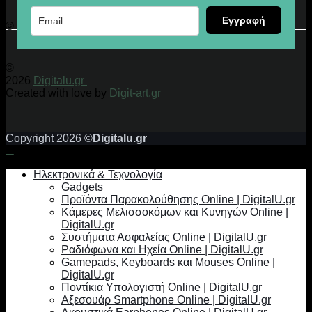
Εγγραφή
© 2026 Digitalu.gr
©
2026
Digitalu.gr
Created with love by
Digit-art.gr
Copyright 2026 ©
Digitalu.gr
Ηλεκτρονικά & Τεχνολογία
Gadgets
Προϊόντα Παρακολούθησης Online | DigitalU.gr
Κάμερες Μελισσοκόμων και Κυνηγών Online |
DigitalU.gr
Συστήματα Ασφαλείας Online | DigitalU.gr
Ραδιόφωνα και Ηχεία Online | DigitalU.gr
Gamepads, Keyboards και Mouses Online |
DigitalU.gr
Ποντίκια Υπολογιστή Online | DigitalU.gr
Αξεσουάρ Smartphone Online | DigitalU.gr