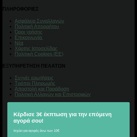
ΠΛΗΡΟΦΟΡΙΕΣ
Aσφάλεια Συναλλαγών
Πολιτική Απορρήτου
Όροι χρήσης
Επικοινωνία
Νέα
Χάρτης Ιστοσελίδας
Πολιτική Cookies (ΕΕ)
ΕΞΥΠΗΡΕΤΗΣΗ ΠΕΛΑΤΩΝ
Συχνές ερωτήσεις
Τρόποι Πληρωμής
Αποστολή και Παράδοση
Πολιτική Αλλαγών και Επιστροφών
Κέρδισε 3€ έκπτωση για την επόμενη
αγορά σου!
Ισχύει για αγορές άνω των 10€