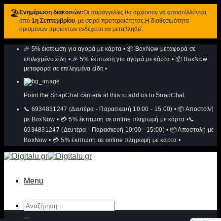
🏖️
Ενημέρωση διακοπών:
Οι παραγγελίες θα αρχίσουν να αποστέλλονται
από
1η Σεπτεμβρίου
, με σειρά προτεραιότητας.Η διαθεσιμότητα
ορισμένων προϊόντων ενδέχεται να μεταβληθεί.
Μετάβαση
🎉 5% έκπτωση για αγορά με κάρτα
•
📦 BoxNow μεταφορά σε
στο
περιεχόμενο
επιλεγμένα είδη
•
🎉 5% έκπτωση για αγορά με κάρτα
•
📦 BoxNow
μεταφορά σε επιλεγμένα είδη
•
Point the SnapChat camera at this to add us to SnapChat.
📞 6934831247 (Δευτέρα - Παρασκευή 10:00 - 15:00)
•
📦 Αποστολή
με BoxNow
•
💳 5% έκπτωση σε online πληρωμή με κάρτα
•
📞
6934831247 (Δευτέρα - Παρασκευή 10:00 - 15:00)
•
📦 Αποστολή με
BoxNow
•
💳 5% έκπτωση σε online πληρωμή με κάρτα
•
Menu
Αναζήτηση
για: