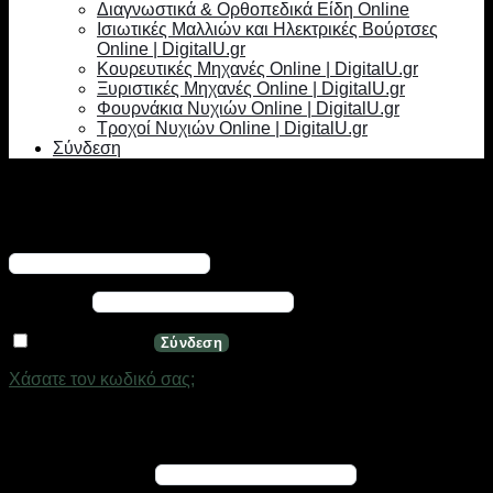
Διαγνωστικά & Ορθοπεδικά Είδη Online
Ισιωτικές Μαλλιών και Ηλεκτρικές Βούρτσες
Online | DigitalU.gr
Κουρευτικές Μηχανές Online | DigitalU.gr
Ξυριστικές Μηχανές Online | DigitalU.gr
Φουρνάκια Νυχιών Online | DigitalU.gr
Τροχοί Νυχιών Online | DigitalU.gr
Σύνδεση
Σύνδεση
Απαιτείται
Όνομα χρήστη ή διεύθυνση email
*
Απαιτείται
Κωδικός
*
Να με θυμάσαι
Σύνδεση
Χάσατε τον κωδικό σας;
Εγγραφή
Απαιτείται
Διεύθυνση email
*