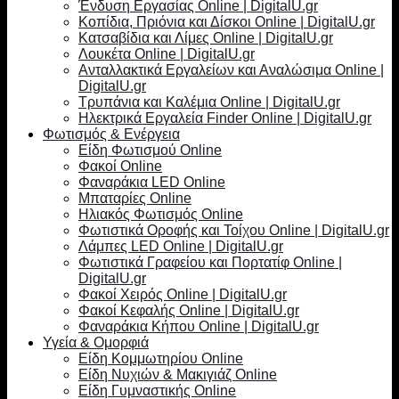
Ένδυση Εργασίας Online | DigitalU.gr
Κοπίδια, Πριόνια και Δίσκοι Online | DigitalU.gr
Κατσαβίδια και Λίμες Online | DigitalU.gr
Λουκέτα Online | DigitalU.gr
Ανταλλακτικά Εργαλείων και Αναλώσιμα Online |
DigitalU.gr
Τρυπάνια και Καλέμια Online | DigitalU.gr
Ηλεκτρικά Εργαλεία Finder Online | DigitalU.gr
Φωτισμός & Ενέργεια
Είδη Φωτισμού Online
Φακοί Online
Φαναράκια LED Online
Μπαταρίες Online
Ηλιακός Φωτισμός Online
Φωτιστικά Οροφής και Τοίχου Online | DigitalU.gr
Λάμπες LED Online | DigitalU.gr
Φωτιστικά Γραφείου και Πορτατίφ Online |
DigitalU.gr
Φακοί Χειρός Online | DigitalU.gr
Φακοί Κεφαλής Online | DigitalU.gr
Φαναράκια Κήπου Online | DigitalU.gr
Υγεία & Ομορφιά
Είδη Κομμωτηρίου Online
Είδη Νυχιών & Μακιγιάζ Online
Είδη Γυμναστικής Online