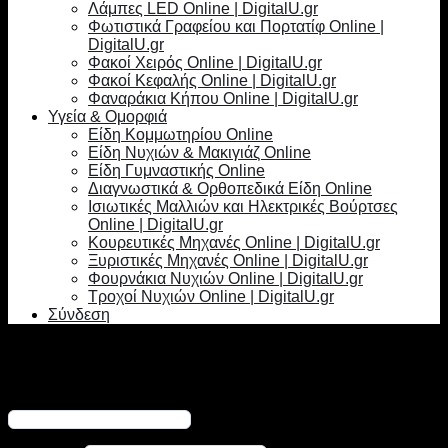
Λάμπες LED Online | DigitalU.gr
Φωτιστικά Γραφείου και Πορτατίφ Online |
DigitalU.gr
Φακοί Χειρός Online | DigitalU.gr
Φακοί Κεφαλής Online | DigitalU.gr
Φαναράκια Κήπου Online | DigitalU.gr
Υγεία & Ομορφιά
Είδη Κομμωτηρίου Online
Είδη Νυχιών & Μακιγιάζ Online
Είδη Γυμναστικής Online
Διαγνωστικά & Ορθοπεδικά Είδη Online
Ισιωτικές Μαλλιών και Ηλεκτρικές Βούρτσες
Online | DigitalU.gr
Κουρευτικές Μηχανές Online | DigitalU.gr
Ξυριστικές Μηχανές Online | DigitalU.gr
Φουρνάκια Νυχιών Online | DigitalU.gr
Τροχοί Νυχιών Online | DigitalU.gr
Σύνδεση
Σύνδεση
Απαιτείται
Όνομα χρήστη ή διεύθυνση email
*