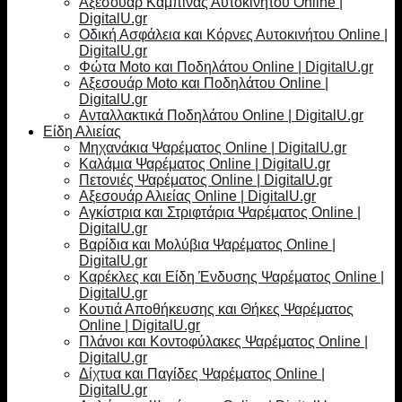
Αξεσουάρ Καμπίνας Αυτοκινήτου Online |
DigitalU.gr
Οδική Ασφάλεια και Κόρνες Αυτοκινήτου Online |
DigitalU.gr
Φώτα Moto και Ποδηλάτου Online | DigitalU.gr
Αξεσουάρ Moto και Ποδηλάτου Online |
DigitalU.gr
Ανταλλακτικά Ποδηλάτου Online | DigitalU.gr
Είδη Αλιείας
Μηχανάκια Ψαρέματος Online | DigitalU.gr
Καλάμια Ψαρέματος Online | DigitalU.gr
Πετονιές Ψαρέματος Online | DigitalU.gr
Αξεσουάρ Αλιείας Online | DigitalU.gr
Αγκίστρια και Στριφτάρια Ψαρέματος Online |
DigitalU.gr
Βαρίδια και Μολύβια Ψαρέματος Online |
DigitalU.gr
Καρέκλες και Είδη Ένδυσης Ψαρέματος Online |
DigitalU.gr
Κουτιά Αποθήκευσης και Θήκες Ψαρέματος
Online | DigitalU.gr
Πλάνοι και Κοντοφύλακες Ψαρέματος Online |
DigitalU.gr
Δίχτυα και Παγίδες Ψαρέματος Online |
DigitalU.gr