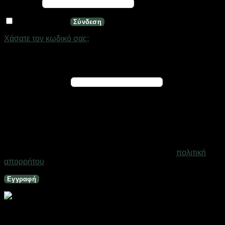
Απαιτείται
Κωδικός
*
Να με θυμάσαι
Σύνδεση
Χάσατε τον κωδικό σας;
Εγγραφή
Απαιτείται
Διεύθυνση email
*
Ένας σύνδεσμος για να ορίσετε νέο κωδικό πρόσβασης θα
σταλεί στη διεύθυνση email σας
Τα προσωπικά σας δεδομένα θα χρησιμοποιηθούν για την
υποστήριξη της εμπειρίας σας σε ολόκληρο τον ιστότοπο, για
τη διαχείριση της πρόσβασης στο λογαριασμό σας και για
άλλους σκοπούς που περιγράφονται στη σελίδα
πολιτική
απορρήτου
.
Εγγραφή
Σετ συνδετήρες αυτοκινήτου 6 τύπων – 100pcs – 001900
Σε απόθεμα