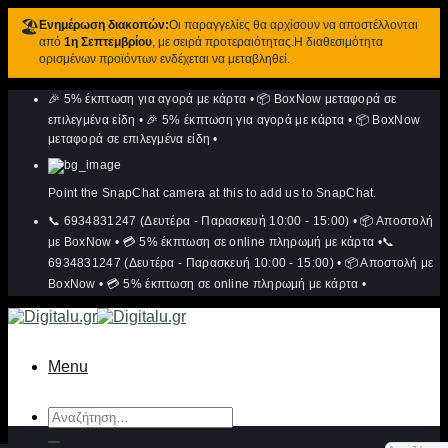
🏖️
Ενημέρωση διακοπών:
Οι παραγγελίες θα αρχίσουν να αποστέλλονται
από
1η Σεπτεμβρίου
, με σειρά προτεραιότητας.Η διαθεσιμότητα
ορισμένων προϊόντων ενδέχεται να μεταβληθεί.
Μετάβαση
🎉 5% έκπτωση για αγορά με κάρτα
•
📦 BoxNow μεταφορά σε
στο
περιεχόμενο
επιλεγμένα είδη
•
🎉 5% έκπτωση για αγορά με κάρτα
•
📦 BoxNow
μεταφορά σε επιλεγμένα είδη
•
Point the SnapChat camera at this to add us to SnapChat.
📞 6934831247 (Δευτέρα - Παρασκευή 10:00 - 15:00)
•
📦 Αποστολή
με BoxNow
•
💳 5% έκπτωση σε online πληρωμή με κάρτα
•
📞
6934831247 (Δευτέρα - Παρασκευή 10:00 - 15:00)
•
📦 Αποστολή με
BoxNow
•
💳 5% έκπτωση σε online πληρωμή με κάρτα
•
Menu
Αναζήτηση
για: