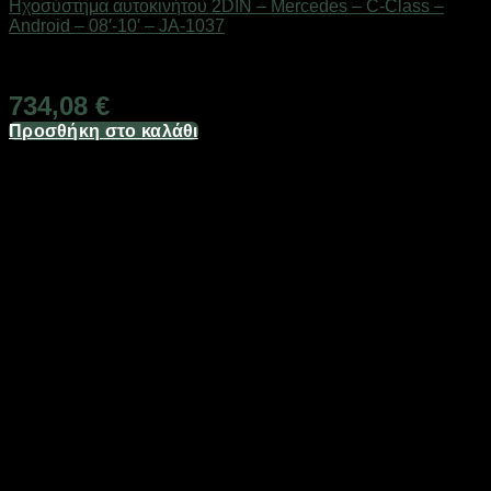
Ηχοσύστημα αυτοκινήτου 2DIN – Mercedes – C-Class –
Android – 08′-10′ – JA-1037
Διαθέσιμο από 1-3 ημέρες
734,08
€
Προσθήκη στο καλάθι