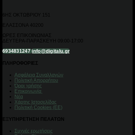
6ΗΣ ΟΚΤΩΒΡΙΟΥ 151
ΕΛΑΣΣΟΝΑ 40200
ΩΡΕΣ ΕΠΙΚΟΙΝΩΝΙΑΣ
ΔΕΥΤΕΡΑ-ΠΑΡΑΣΚΕΥΗ 09:00-17:00
6934831247
info@digitalu.gr
ΠΛΗΡΟΦΟΡΙΕΣ
Aσφάλεια Συναλλαγών
Πολιτική Απορρήτου
Όροι χρήσης
Επικοινωνία
Νέα
Χάρτης Ιστοσελίδας
Πολιτική Cookies (ΕΕ)
ΕΞΥΠΗΡΕΤΗΣΗ ΠΕΛΑΤΩΝ
Συχνές ερωτήσεις