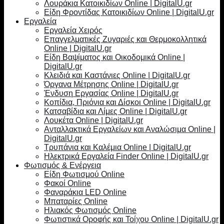
Λουράκια Κατοικιδίων Online | DigitalU.gr
Είδη Φροντίδας Κατοικιδίων Online | DigitalU.gr
Εργαλεία
Εργαλεία Χειρός
Επαγγελματικές Ζυγαριές και Θερμοκολλητικά
Online | DigitalU.gr
Είδη Βαψίματος και Οικοδομικά Online |
DigitalU.gr
Κλειδιά και Καστάνιες Online | DigitalU.gr
Όργανα Μέτρησης Online | DigitalU.gr
Ένδυση Εργασίας Online | DigitalU.gr
Κοπίδια, Πριόνια και Δίσκοι Online | DigitalU.gr
Κατσαβίδια και Λίμες Online | DigitalU.gr
Λουκέτα Online | DigitalU.gr
Ανταλλακτικά Εργαλείων και Αναλώσιμα Online |
DigitalU.gr
Τρυπάνια και Καλέμια Online | DigitalU.gr
Ηλεκτρικά Εργαλεία Finder Online | DigitalU.gr
Φωτισμός & Ενέργεια
Είδη Φωτισμού Online
Φακοί Online
Φαναράκια LED Online
Μπαταρίες Online
Ηλιακός Φωτισμός Online
Φωτιστικά Οροφής και Τοίχου Online | DigitalU.gr