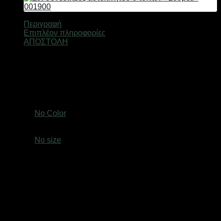
Περιγραφή
Επιπλέον πληροφορίες
ΑΠΟΣΤΟΛΗ
Σετ συνδετήρες αυτοκινήτου 6 τύπων σε πρακτική κασετίνα
με διαχωριστικά.
Περιλαμβάνονται 100 τεμάχια.
Βάρος
0,4 κ.
Χρώμα
No Color
size
No size
Ελτά courier πόρτα πόρτα 3,50€ (έως 2 kg)Easy mail 3.20€
(έως 2 kg)Box now 2€ ανεξαρτήτου μεγέθους( δεν
αποστέλλονται παραγγελίες με όγκο συσκευασίας
μεγαλύτερο από: (Υ: 36 cm, Β: 45 cm, Μ: 60 cm)Τα προϊόντα
αποστέλλονται με τις εταιρείες ταχυμεταφορών Ελτά courier
πόρτα πόρτα,Easymail, Box now σε όλη την Ελλάδα. Οι
παραγγελίες που λαμβάνονται μέχρι τις 13:00, ετοιμάζονται
και αποστέλλονται την ίδια ημέρα, εφόσον τα προϊόντα που