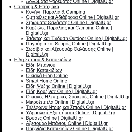
Δολώματα Ψαρέματος Online | DigitalU.gr
Camping & Εποχιακά
Κυνήγι, Παραλία & Camping
Ομπρέλες και Αδιάβροχα Online | DigitalU.gr
Στρώματα Θαλάσσης Online | DigitalU.gr
Καρέκλες Παραλίας και Camping Online |
DigitalU.gr
Τσάντες και Ένδυση Outdoor Online | DigitalU.gr
Παγούρια και Θερμός Online | DigitalU.gr
Σωσίβια και Αξεσουάρ Θαλάσσης Online |
DigitalU.gr
Είδη Σπιτιού & Κατοικιδίων
Είδη Μπάνιου
Είδη Κατοικιδίων
Οικιακά Είδη Online
Smart Home Online
Είδη Ψύξης Online | DigitalU.gr
Είδη Κουζίνας Online | DigitalU.gr
Οικιακές Ηλεκτρικές Συσκευές Online | DigitalU.gr
Μικροέπιπλα Online | DigitalU.gr
Τηλέφωνα Ντους και Σπιράλ Online | DigitalU.gr
Υδραυλικά Εξαρτήματα Online | DigitalU.gr
Βρύσες Online | DigitalU.gr
Αξεσουάρ Μπάνιου Online | DigitalU.gr
Παιχνίδια Κατοικιδίων Online | DigitalU.gr