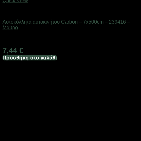
Quick View
AUTO-MOTO-BIKE
Αυτοκόλλητα αυτοκινήτου Carbon – 7x500cm – 239416 –
Μαύρο
Διαθέσιμο από 1-3 ημέρες
7,44
€
Προσθήκη στο καλάθι