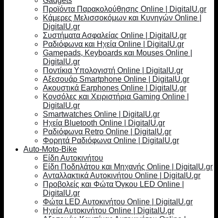
Gadgets
Προϊόντα Παρακολούθησης Online | DigitalU.gr
Κάμερες Μελισσοκόμων και Κυνηγών Online |
DigitalU.gr
Συστήματα Ασφαλείας Online | DigitalU.gr
Ραδιόφωνα και Ηχεία Online | DigitalU.gr
Gamepads, Keyboards και Mouses Online |
DigitalU.gr
Ποντίκια Υπολογιστή Online | DigitalU.gr
Αξεσουάρ Smartphone Online | DigitalU.gr
Ακουστικά Earphones Online | DigitalU.gr
Κονσόλες και Χειριστήρια Gaming Online |
DigitalU.gr
Smartwatches Online | DigitalU.gr
Ηχεία Bluetooth Online | DigitalU.gr
Ραδιόφωνα Retro Online | DigitalU.gr
Φορητά Ραδιόφωνα Online | DigitalU.gr
Auto-Moto-Bike
Είδη Αυτοκινήτου
Είδη Ποδηλάτου και Μηχανής Online | DigitalU.gr
Ανταλλακτικά Αυτοκινήτου Online | DigitalU.gr
Προβολείς και Φώτα Όγκου LED Online |
DigitalU.gr
Φώτα LED Αυτοκινήτου Online | DigitalU.gr
Ηχεία Αυτοκινήτου Online | DigitalU.gr