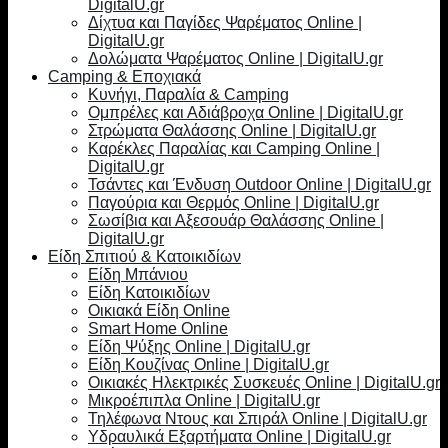
DigitalU.gr
Δίχτυα και Παγίδες Ψαρέματος Online |
DigitalU.gr
Δολώματα Ψαρέματος Online | DigitalU.gr
Camping & Εποχιακά
Κυνήγι, Παραλία & Camping
Ομπρέλες και Αδιάβροχα Online | DigitalU.gr
Στρώματα Θαλάσσης Online | DigitalU.gr
Καρέκλες Παραλίας και Camping Online |
DigitalU.gr
Τσάντες και Ένδυση Outdoor Online | DigitalU.gr
Παγούρια και Θερμός Online | DigitalU.gr
Σωσίβια και Αξεσουάρ Θαλάσσης Online |
DigitalU.gr
Είδη Σπιτιού & Κατοικιδίων
Είδη Μπάνιου
Είδη Κατοικιδίων
Οικιακά Είδη Online
Smart Home Online
Είδη Ψύξης Online | DigitalU.gr
Είδη Κουζίνας Online | DigitalU.gr
Οικιακές Ηλεκτρικές Συσκευές Online | DigitalU.gr
Μικροέπιπλα Online | DigitalU.gr
Τηλέφωνα Ντους και Σπιράλ Online | DigitalU.gr
Υδραυλικά Εξαρτήματα Online | DigitalU.gr