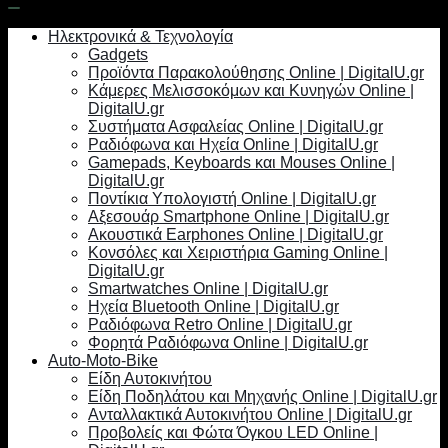
Ηλεκτρονικά & Τεχνολογία
Gadgets
Προϊόντα Παρακολούθησης Online | DigitalU.gr
Κάμερες Μελισσοκόμων και Κυνηγών Online |
DigitalU.gr
Συστήματα Ασφαλείας Online | DigitalU.gr
Ραδιόφωνα και Ηχεία Online | DigitalU.gr
Gamepads, Keyboards και Mouses Online |
DigitalU.gr
Ποντίκια Υπολογιστή Online | DigitalU.gr
Αξεσουάρ Smartphone Online | DigitalU.gr
Ακουστικά Earphones Online | DigitalU.gr
Κονσόλες και Χειριστήρια Gaming Online |
DigitalU.gr
Smartwatches Online | DigitalU.gr
Ηχεία Bluetooth Online | DigitalU.gr
Ραδιόφωνα Retro Online | DigitalU.gr
Φορητά Ραδιόφωνα Online | DigitalU.gr
Auto-Moto-Bike
Είδη Αυτοκινήτου
Είδη Ποδηλάτου και Μηχανής Online | DigitalU.gr
Ανταλλακτικά Αυτοκινήτου Online | DigitalU.gr
Προβολείς και Φώτα Όγκου LED Online |