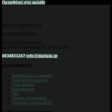
Προσθήκη στο καλάθι
6ΗΣ ΟΚΤΩΒΡΙΟΥ 151
ΕΛΑΣΣΟΝΑ 40200
ΩΡΕΣ ΕΠΙΚΟΙΝΩΝΙΑΣ
ΔΕΥΤΕΡΑ-ΠΑΡΑΣΚΕΥΗ 09:00-17:00
6934831247
info@digitalu.gr
ΠΛΗΡΟΦΟΡΙΕΣ
Aσφάλεια Συναλλαγών
Πολιτική Απορρήτου
Όροι χρήσης
Επικοινωνία
Νέα
Χάρτης Ιστοσελίδας
Πολιτική Cookies (ΕΕ)