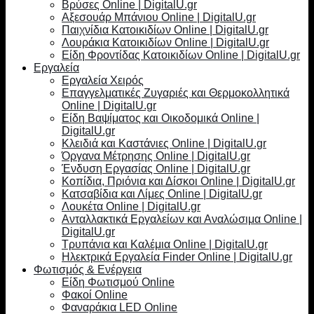
Βρύσες Online | DigitalU.gr
Αξεσουάρ Μπάνιου Online | DigitalU.gr
Παιχνίδια Κατοικιδίων Online | DigitalU.gr
Λουράκια Κατοικιδίων Online | DigitalU.gr
Είδη Φροντίδας Κατοικιδίων Online | DigitalU.gr
Εργαλεία
Εργαλεία Χειρός
Επαγγελματικές Ζυγαριές και Θερμοκολλητικά
Online | DigitalU.gr
Είδη Βαψίματος και Οικοδομικά Online |
DigitalU.gr
Κλειδιά και Καστάνιες Online | DigitalU.gr
Όργανα Μέτρησης Online | DigitalU.gr
Ένδυση Εργασίας Online | DigitalU.gr
Κοπίδια, Πριόνια και Δίσκοι Online | DigitalU.gr
Κατσαβίδια και Λίμες Online | DigitalU.gr
Λουκέτα Online | DigitalU.gr
Ανταλλακτικά Εργαλείων και Αναλώσιμα Online |
DigitalU.gr
Τρυπάνια και Καλέμια Online | DigitalU.gr
Ηλεκτρικά Εργαλεία Finder Online | DigitalU.gr
Φωτισμός & Ενέργεια
Είδη Φωτισμού Online
Φακοί Online
Φαναράκια LED Online