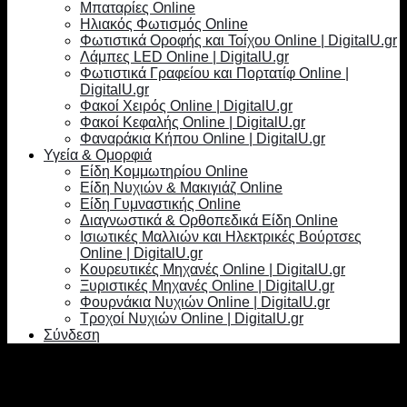
Μπαταρίες Online
Ηλιακός Φωτισμός Online
Φωτιστικά Οροφής και Τοίχου Online | DigitalU.gr
Λάμπες LED Online | DigitalU.gr
Φωτιστικά Γραφείου και Πορτατίφ Online |
DigitalU.gr
Φακοί Χειρός Online | DigitalU.gr
Φακοί Κεφαλής Online | DigitalU.gr
Φαναράκια Κήπου Online | DigitalU.gr
Υγεία & Ομορφιά
Είδη Κομμωτηρίου Online
Είδη Νυχιών & Μακιγιάζ Online
Είδη Γυμναστικής Online
Διαγνωστικά & Ορθοπεδικά Είδη Online
Ισιωτικές Μαλλιών και Ηλεκτρικές Βούρτσες
Online | DigitalU.gr
Κουρευτικές Μηχανές Online | DigitalU.gr
Ξυριστικές Μηχανές Online | DigitalU.gr
Φουρνάκια Νυχιών Online | DigitalU.gr
Τροχοί Νυχιών Online | DigitalU.gr
Σύνδεση
Σύνδεση