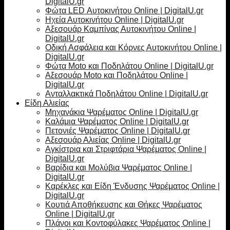
DigitalU.gr
Φώτα LED Αυτοκινήτου Online | DigitalU.gr
Ηχεία Αυτοκινήτου Online | DigitalU.gr
Αξεσουάρ Καμπίνας Αυτοκινήτου Online |
DigitalU.gr
Οδική Ασφάλεια και Κόρνες Αυτοκινήτου Online |
DigitalU.gr
Φώτα Moto και Ποδηλάτου Online | DigitalU.gr
Αξεσουάρ Moto και Ποδηλάτου Online |
DigitalU.gr
Ανταλλακτικά Ποδηλάτου Online | DigitalU.gr
Είδη Αλιείας
Μηχανάκια Ψαρέματος Online | DigitalU.gr
Καλάμια Ψαρέματος Online | DigitalU.gr
Πετονιές Ψαρέματος Online | DigitalU.gr
Αξεσουάρ Αλιείας Online | DigitalU.gr
Αγκίστρια και Στριφτάρια Ψαρέματος Online |
DigitalU.gr
Βαρίδια και Μολύβια Ψαρέματος Online |
DigitalU.gr
Καρέκλες και Είδη Ένδυσης Ψαρέματος Online |
DigitalU.gr
Κουτιά Αποθήκευσης και Θήκες Ψαρέματος
Online | DigitalU.gr
Πλάνοι και Κοντοφύλακες Ψαρέματος Online |