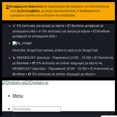
🏖️
Ενημέρωση διακοπών:
Οι παραγγελίες θα αρχίσουν να αποστέλλονται
από
1η Σεπτεμβρίου
, με σειρά προτεραιότητας.Η διαθεσιμότητα
ορισμένων προϊόντων ενδέχεται να μεταβληθεί.
Μετάβαση
🎉 5% έκπτωση για αγορά με κάρτα
•
📦 BoxNow μεταφορά σε
στο
περιεχόμενο
επιλεγμένα είδη
•
🎉 5% έκπτωση για αγορά με κάρτα
•
📦 BoxNow
μεταφορά σε επιλεγμένα είδη
•
Point the SnapChat camera at this to add us to SnapChat.
📞 6934831247 (Δευτέρα - Παρασκευή 10:00 - 15:00)
•
📦 Αποστολή
με BoxNow
•
💳 5% έκπτωση σε online πληρωμή με κάρτα
•
📞
6934831247 (Δευτέρα - Παρασκευή 10:00 - 15:00)
•
📦 Αποστολή με
BoxNow
•
💳 5% έκπτωση σε online πληρωμή με κάρτα
•
Menu
Αναζήτηση
για: