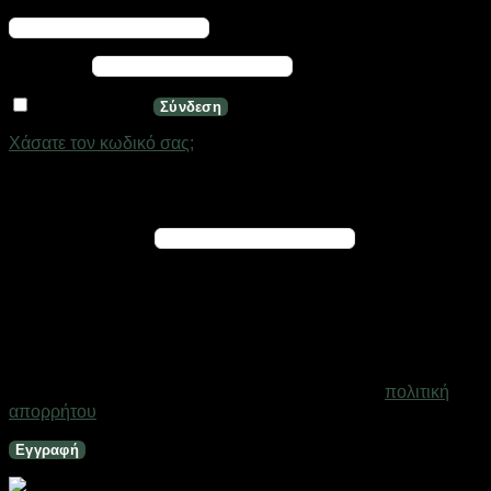
Απαιτείται
Όνομα χρήστη ή διεύθυνση email
*
Απαιτείται
Κωδικός
*
Να με θυμάσαι
Σύνδεση
Χάσατε τον κωδικό σας;
Εγγραφή
Απαιτείται
Διεύθυνση email
*
Ένας σύνδεσμος για να ορίσετε νέο κωδικό πρόσβασης θα
σταλεί στη διεύθυνση email σας
Τα προσωπικά σας δεδομένα θα χρησιμοποιηθούν για την
υποστήριξη της εμπειρίας σας σε ολόκληρο τον ιστότοπο, για
τη διαχείριση της πρόσβασης στο λογαριασμό σας και για
άλλους σκοπούς που περιγράφονται στη σελίδα
πολιτική
απορρήτου
.
Εγγραφή