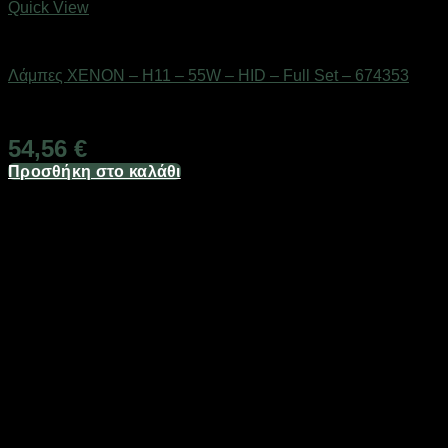
Quick View
AUTO-MOTO-BIKE
Λάμπες XENON – H11 – 55W – HID – Full Set – 674353
Διαθέσιμο από 1-3 ημέρες
54,56
€
Προσθήκη στο καλάθι