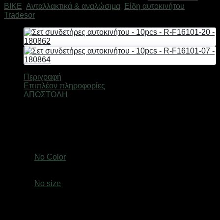
BIKE
,
Ανταλλακτικά & αναλώσιμα
,
Είδη αυτοκινήτου
Μάρκα:
-
Tradesor
R-
F16101-
06
-
180863
ποσότητα
Περιγραφή
Επιπλέον πληροφορίες
ΑΠΟΣΤΟΛΗ
Συνδετήρες αυτοκινήτου-πλαστικά clips μαύρα, σετ 10
τεμαχίων.
Βάρος
0,3 κ.
Χρώμα
No Color
size
No size
Ελτά courier πόρτα πόρτα 3,50€ (έως 2 kg)Easy mail 3.20€
(έως 2 kg)Box now 2€ ανεξαρτήτου μεγέθους( δεν
αποστέλλονται παραγγελίες με όγκο συσκευασίας