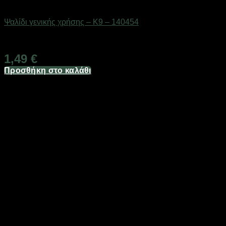
Eργαλεία χειρός
Ψαλίδι γενικής χρήσης – K9 – 140454
Διαθέσιμο από 1-3 ημέρες
1,49
€
Προσθήκη στο καλάθι