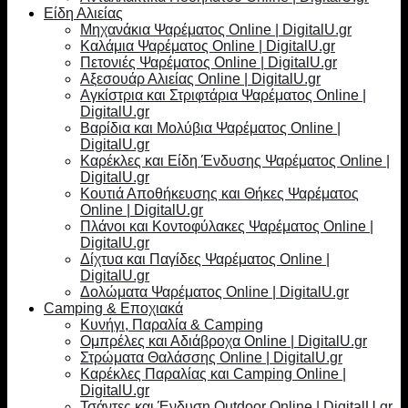
Είδη Αλιείας
Μηχανάκια Ψαρέματος Online | DigitalU.gr
Καλάμια Ψαρέματος Online | DigitalU.gr
Πετονιές Ψαρέματος Online | DigitalU.gr
Αξεσουάρ Αλιείας Online | DigitalU.gr
Αγκίστρια και Στριφτάρια Ψαρέματος Online |
DigitalU.gr
Βαρίδια και Μολύβια Ψαρέματος Online |
DigitalU.gr
Καρέκλες και Είδη Ένδυσης Ψαρέματος Online |
DigitalU.gr
Κουτιά Αποθήκευσης και Θήκες Ψαρέματος
Online | DigitalU.gr
Πλάνοι και Κοντοφύλακες Ψαρέματος Online |
DigitalU.gr
Δίχτυα και Παγίδες Ψαρέματος Online |
DigitalU.gr
Δολώματα Ψαρέματος Online | DigitalU.gr
Camping & Εποχιακά
Κυνήγι, Παραλία & Camping
Ομπρέλες και Αδιάβροχα Online | DigitalU.gr
Στρώματα Θαλάσσης Online | DigitalU.gr
Καρέκλες Παραλίας και Camping Online |
DigitalU.gr
Τσάντες και Ένδυση Outdoor Online | DigitalU.gr