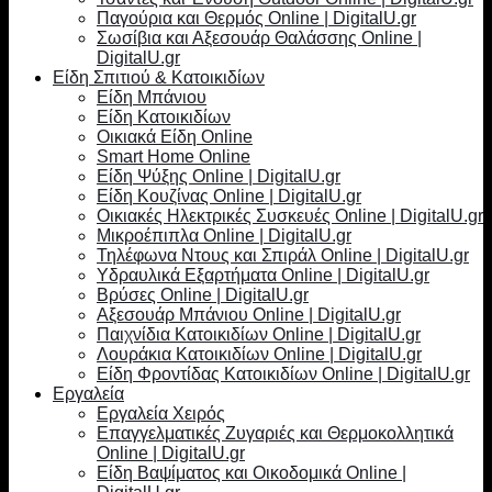
Παγούρια και Θερμός Online | DigitalU.gr
Σωσίβια και Αξεσουάρ Θαλάσσης Online |
DigitalU.gr
Είδη Σπιτιού & Κατοικιδίων
Είδη Μπάνιου
Είδη Κατοικιδίων
Οικιακά Είδη Online
Smart Home Online
Είδη Ψύξης Online | DigitalU.gr
Είδη Κουζίνας Online | DigitalU.gr
Οικιακές Ηλεκτρικές Συσκευές Online | DigitalU.gr
Μικροέπιπλα Online | DigitalU.gr
Τηλέφωνα Ντους και Σπιράλ Online | DigitalU.gr
Υδραυλικά Εξαρτήματα Online | DigitalU.gr
Βρύσες Online | DigitalU.gr
Αξεσουάρ Μπάνιου Online | DigitalU.gr
Παιχνίδια Κατοικιδίων Online | DigitalU.gr
Λουράκια Κατοικιδίων Online | DigitalU.gr
Είδη Φροντίδας Κατοικιδίων Online | DigitalU.gr
Εργαλεία
Εργαλεία Χειρός
Επαγγελματικές Ζυγαριές και Θερμοκολλητικά
Online | DigitalU.gr
Είδη Βαψίματος και Οικοδομικά Online |