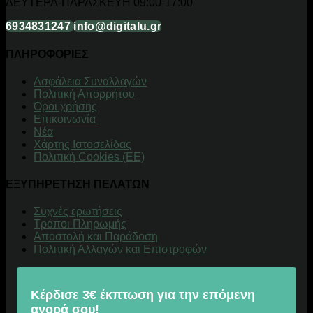
ΔΕΥΤΕΡΑ-ΠΑΡΑΣΚΕΥΗ 09:00-17:00
6934831247
info@digitalu.gr
ΠΛΗΡΟΦΟΡΙΕΣ
Aσφάλεια Συναλλαγών
Πολιτική Απορρήτου
Όροι χρήσης
Επικοινωνία
Νέα
Χάρτης Ιστοσελίδας
Πολιτική Cookies (ΕΕ)
ΕΞΥΠΗΡΕΤΗΣΗ ΠΕΛΑΤΩΝ
Συχνές ερωτήσεις
Τρόποι Πληρωμής
Αποστολή και Παράδοση
Πολιτική Αλλαγών και Επιστροφών
Κέρδισε 3€ έκπτωση για την επόμενη
αγορά σου!