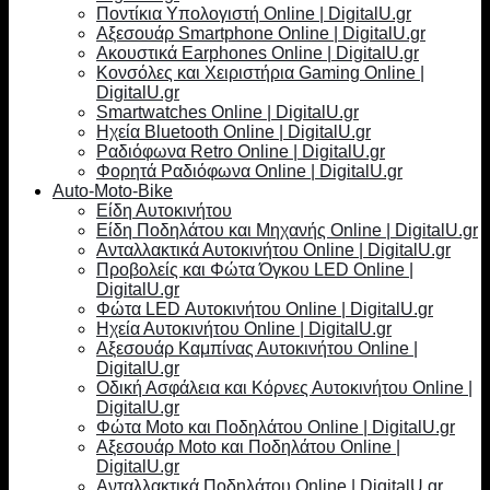
Ποντίκια Υπολογιστή Online | DigitalU.gr
Αξεσουάρ Smartphone Online | DigitalU.gr
Ακουστικά Earphones Online | DigitalU.gr
Κονσόλες και Χειριστήρια Gaming Online |
DigitalU.gr
Smartwatches Online | DigitalU.gr
Ηχεία Bluetooth Online | DigitalU.gr
Ραδιόφωνα Retro Online | DigitalU.gr
Φορητά Ραδιόφωνα Online | DigitalU.gr
Auto-Moto-Bike
Είδη Αυτοκινήτου
Είδη Ποδηλάτου και Μηχανής Online | DigitalU.gr
Ανταλλακτικά Αυτοκινήτου Online | DigitalU.gr
Προβολείς και Φώτα Όγκου LED Online |
DigitalU.gr
Φώτα LED Αυτοκινήτου Online | DigitalU.gr
Ηχεία Αυτοκινήτου Online | DigitalU.gr
Αξεσουάρ Καμπίνας Αυτοκινήτου Online |
DigitalU.gr
Οδική Ασφάλεια και Κόρνες Αυτοκινήτου Online |
DigitalU.gr
Φώτα Moto και Ποδηλάτου Online | DigitalU.gr
Αξεσουάρ Moto και Ποδηλάτου Online |
DigitalU.gr
Ανταλλακτικά Ποδηλάτου Online | DigitalU.gr