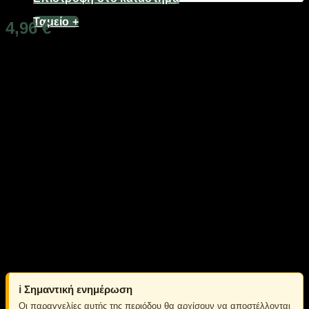
Ταμείο
+
4,96
€
Διαθέσιμο από 1-3 ημέρες
Σετ 2 τεμάχια κοπίδια-φαλτσέτες 9+18mm, τη νέας σειράς
Finder Max Series, με ατσάλινη λεπίδα και εργονομικό
σχεδιασμό με κλείδωμα ασφαλείας.
Περιλαμβάνονται από 10 ανταλλακτικές λεπίδες για κάθε
κοπίδι.
Υλικό λεπίδας: SK5
Υλικό πλαισίου: SPCC Steel
Υλικό κελύφους: ABS
Περιλαμβάνεται:
1 κοπίδι 18mm
1 κοπίδι 9mm
10 ανταλλακτικές λεπίδες 18mm
10 ανταλλακτικές λεπίδες 9mm
ℹ️ Σημαντική ενημέρωση
Οι παραγγελίες αυτής της περιόδου θα αρχίσουν να αποστέλλονται