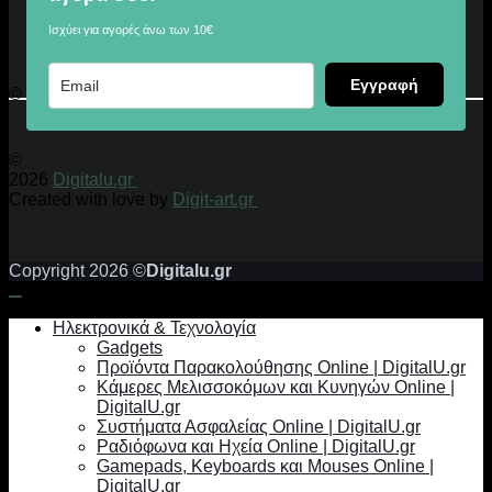
Ισχύει για αγορές άνω των 10€
Εγγραφή
© 2026 Digitalu.gr
©
2026
Digitalu.gr
Created with love by
Digit-art.gr
Copyright 2026 ©
Digitalu.gr
Ηλεκτρονικά & Τεχνολογία
Gadgets
Προϊόντα Παρακολούθησης Online | DigitalU.gr
Κάμερες Μελισσοκόμων και Κυνηγών Online |
DigitalU.gr
Συστήματα Ασφαλείας Online | DigitalU.gr
Ραδιόφωνα και Ηχεία Online | DigitalU.gr
Gamepads, Keyboards και Mouses Online |
DigitalU.gr