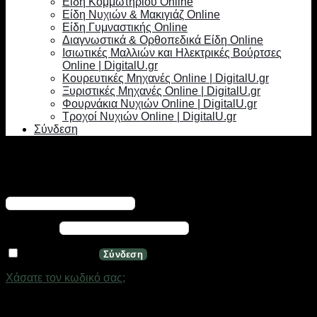
Είδη Κομμωτηρίου Online
Είδη Νυχιών & Μακιγιάζ Online
Είδη Γυμναστικής Online
Διαγνωστικά & Ορθοπεδικά Είδη Online
Ισιωτικές Μαλλιών και Ηλεκτρικές Βούρτσες
Online | DigitalU.gr
Κουρευτικές Μηχανές Online | DigitalU.gr
Ξυριστικές Μηχανές Online | DigitalU.gr
Φουρνάκια Νυχιών Online | DigitalU.gr
Τροχοί Νυχιών Online | DigitalU.gr
Σύνδεση
Σύνδεση
Απαιτείται
Όνομα χρήστη ή διεύθυνση email
*
Απαιτείται
Κωδικός
*
Να με θυμάσαι
Σύνδεση
Χάσατε τον κωδικό σας;
Εγγραφή