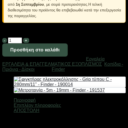
από
1η Σεπτεμβρίου
, με σειρά προτεραιότητας.Η τελική
διαθεσιμότητα του προϊόντος θα επιβεβαιωθεί κατά την επεξεργασία
της παραγγελίας.
Σε απόθεμα
Σετ
κοπίδια
-
Προσθήκη στο καλάθι
Φαλτσέτα
Κωδικός προϊόντος:
191917
Κατηγορίες:
Εργαλεία
,
με
ΕΡΓΑΛΕΙΑ & ΕΠΑΓΓΕΛΜΑΤΙΚΟΣ ΕΞΟΠΛΙΣΜΟΣ
,
Κοπίδια -
ανταλλακτικά
Πριόνια - Δίσκοι
Μάρκα:
Finder
-
9+18mm
-
Finder
-
2pcs
Περιγραφή
-
Επιπλέον πληροφορίες
191917
ΑΠΟΣΤΟΛΗ
ποσότητα
Σετ 2 τεμάχια κοπίδια-φαλτσέτες 9+18mm, τη νέας σειράς
Finder Max Series, με ατσάλινη λεπίδα και εργονομικό