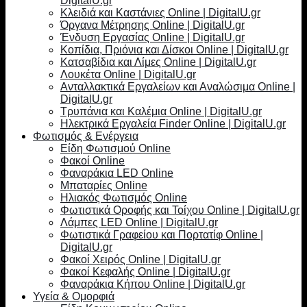
DigitalU.gr
Κλειδιά και Καστάνιες Online | DigitalU.gr
Όργανα Μέτρησης Online | DigitalU.gr
Ένδυση Εργασίας Online | DigitalU.gr
Κοπίδια, Πριόνια και Δίσκοι Online | DigitalU.gr
Κατσαβίδια και Λίμες Online | DigitalU.gr
Λουκέτα Online | DigitalU.gr
Ανταλλακτικά Εργαλείων και Αναλώσιμα Online |
DigitalU.gr
Τρυπάνια και Καλέμια Online | DigitalU.gr
Ηλεκτρικά Εργαλεία Finder Online | DigitalU.gr
Φωτισμός & Ενέργεια
Είδη Φωτισμού Online
Φακοί Online
Φαναράκια LED Online
Μπαταρίες Online
Ηλιακός Φωτισμός Online
Φωτιστικά Οροφής και Τοίχου Online | DigitalU.gr
Λάμπες LED Online | DigitalU.gr
Φωτιστικά Γραφείου και Πορτατίφ Online |
DigitalU.gr
Φακοί Χειρός Online | DigitalU.gr
Φακοί Κεφαλής Online | DigitalU.gr
Φαναράκια Κήπου Online | DigitalU.gr
Υγεία & Ομορφιά