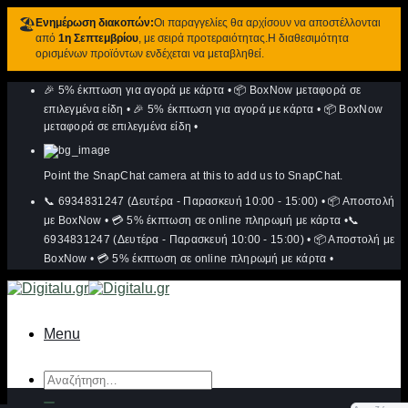
🏖️
Ενημέρωση διακοπών:
Οι παραγγελίες θα αρχίσουν να αποστέλλονται
από
1η Σεπτεμβρίου
, με σειρά προτεραιότητας.Η διαθεσιμότητα
ορισμένων προϊόντων ενδέχεται να μεταβληθεί.
Μετάβαση
🎉 5% έκπτωση για αγορά με κάρτα
•
📦 BoxNow μεταφορά σε
στο
περιεχόμενο
επιλεγμένα είδη
•
🎉 5% έκπτωση για αγορά με κάρτα
•
📦 BoxNow
μεταφορά σε επιλεγμένα είδη
•
Point the SnapChat camera at this to add us to SnapChat.
📞 6934831247 (Δευτέρα - Παρασκευή 10:00 - 15:00)
•
📦 Αποστολή
με BoxNow
•
💳 5% έκπτωση σε online πληρωμή με κάρτα
•
📞
6934831247 (Δευτέρα - Παρασκευή 10:00 - 15:00)
•
📦 Αποστολή με
BoxNow
•
💳 5% έκπτωση σε online πληρωμή με κάρτα
•
Menu
Αναζήτηση
για: