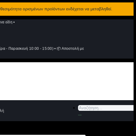
αθεσιμότητα ορισμένων προϊόντων ενδέχεται να μεταβληθεί.
να είδη
•
ρα - Παρασκευή 10:00 - 15:00)
•
📦 Αποστολή με
Αναζήτηση
λή
για: