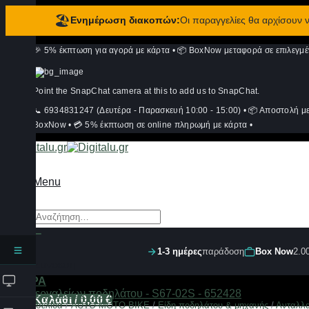
🏖️
Ενημέρωση διακοπών:
Οι παραγγελίες θα αρχίσουν
Μετάβαση
🎉 5% έκπτωση για αγορά με κάρτα
•
📦 BoxNow μεταφορά σε επιλεγμέ
στο
περιεχόμενο
Point the SnapChat camera at this to add us to SnapChat.
📞 6934831247 (Δευτέρα - Παρασκευή 10:00 - 15:00)
•
📦 Αποστολή μ
BoxNow
•
💳 5% έκπτωση σε online πληρωμή με κάρτα
•
Menu
Αναζήτηση
για:
1-3 ημέρες
παράδοση
Box Now
2.0
Σύνδεση
ΦΙΛΤΡΑ
Καλάθι /
0,00
€
Αρχική σελίδα
/
AUTO-MOTO-BIKE
/
Είδη ποδηλάτου & μηχανής
/
Ανταλλα