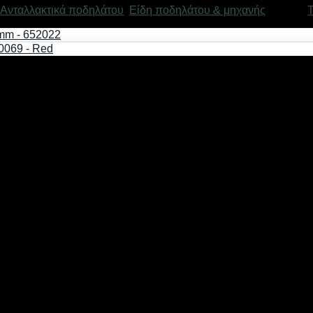
Ανταλλακτικά ποδηλάτου
,
Είδη ποδηλάτου & μηχανής
Μάρκα:
T
έως 2 kg)Box now 2€ ανεξαρτήτου μεγέθους( δεν αποστέλλονται
ποστέλλονται με τις εταιρείες ταχυμεταφορών Ελτά courier πόρ
άζονται και αποστέλλονται την ίδια ημέρα, εφόσον τα προϊόντα π
από 1-3 εργάσιμες ημέρες από την ημέρα παραλαβής της παραγγ
ιμάζονται και αποστέλλονται την επόμενη εργάσιμη ημέρα σε πε
γελίες σε Box Now η παράδοση ενδέχεται να έχει μικρές καθυστ
η η παράδοση θα καθυστερήσει.Η εταιρεία μας δεν ευθύνεται γι
τηση σας επικοινωνήστε μαζί μας.