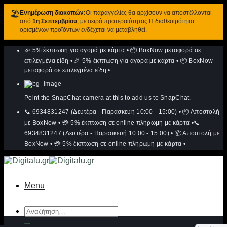
🏖️
Ενημέρωση διακοπών:
Οι παραγγελίες θα αρχίσουν να αποστέλλονται
από
1η Σεπτεμβρίου
, με σειρά προτεραιότητας.Η διαθεσιμότητα
ορισμένων προϊόντων ενδέχεται να μεταβληθεί.
Μετάβαση
🎉 5% έκπτωση για αγορά με κάρτα
•
📦 BoxNow μεταφορά σε
στο
περιεχόμενο
επιλεγμένα είδη
•
🎉 5% έκπτωση για αγορά με κάρτα
•
📦 BoxNow
μεταφορά σε επιλεγμένα είδη
•
Point the SnapChat camera at this to add us to SnapChat.
📞 6934831247 (Δευτέρα - Παρασκευή 10:00 - 15:00)
•
📦 Αποστολή
με BoxNow
•
💳 5% έκπτωση σε online πληρωμή με κάρτα
•
📞
6934831247 (Δευτέρα - Παρασκευή 10:00 - 15:00)
•
📦 Αποστολή με
BoxNow
•
💳 5% έκπτωση σε online πληρωμή με κάρτα
•
Menu
Αναζήτηση
για: