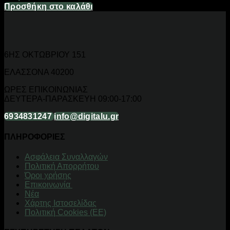
Προσθήκη στο καλάθι
6ΗΣ ΟΚΤΩΒΡΙΟΥ 151
ΕΛΑΣΣΟΝΑ 40200
ΩΡΕΣ ΕΠΙΚΟΙΝΩΝΙΑΣ
ΔΕΥΤΕΡΑ-ΠΑΡΑΣΚΕΥΗ 09:00-17:00
6934831247
info@digitalu.gr
ΠΛΗΡΟΦΟΡΙΕΣ
Aσφάλεια Συναλλαγών
Πολιτική Απορρήτου
Όροι χρήσης
Επικοινωνία
Νέα
Χάρτης Ιστοσελίδας
Πολιτική Cookies (ΕΕ)