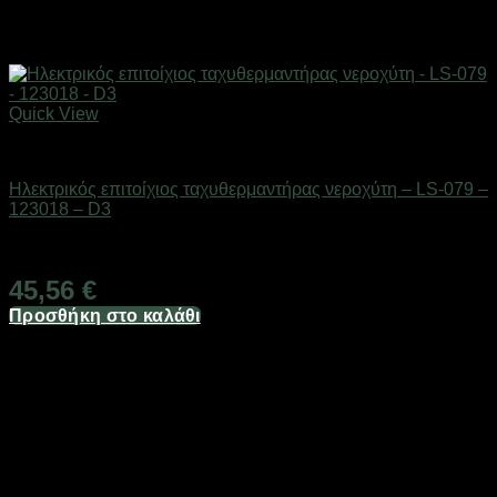
Quick View
Είδη μπάνιου
Ηλεκτρικός επιτοίχιος ταχυθερμαντήρας νεροχύτη – LS-079 –
123018 – D3
Διαθέσιμο από 1-3 ημέρες
45,56
€
Προσθήκη στο καλάθι