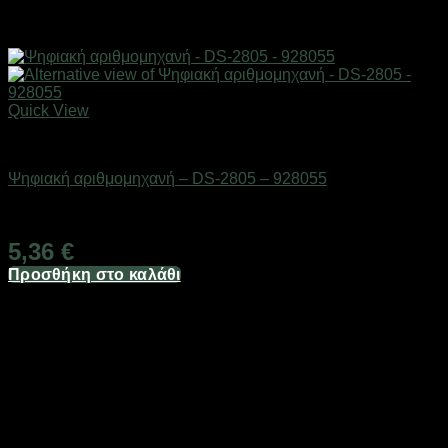
Quick View
Είδη γραφείου & αριθμομηχανές
Ψηφιακή αριθμομηχανή – DS-2805 – 928055
Διαθέσιμο από 1-3 ημέρες
5,36
€
Προσθήκη στο καλάθι