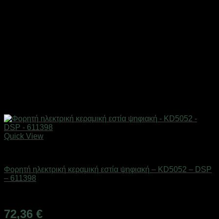
Quick View
Οικιακά είδη
Φορητή ηλεκτρική κεραμική εστία ψηφιακή – KD5052 – DSP
– 611398
Διαθέσιμο από 1-3 ημέρες
72,36
€