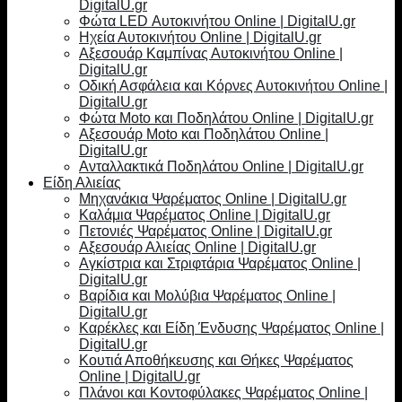
DigitalU.gr
Φώτα LED Αυτοκινήτου Online | DigitalU.gr
Ηχεία Αυτοκινήτου Online | DigitalU.gr
Αξεσουάρ Καμπίνας Αυτοκινήτου Online |
DigitalU.gr
Οδική Ασφάλεια και Κόρνες Αυτοκινήτου Online |
DigitalU.gr
Φώτα Moto και Ποδηλάτου Online | DigitalU.gr
Αξεσουάρ Moto και Ποδηλάτου Online |
DigitalU.gr
Ανταλλακτικά Ποδηλάτου Online | DigitalU.gr
Είδη Αλιείας
Μηχανάκια Ψαρέματος Online | DigitalU.gr
Καλάμια Ψαρέματος Online | DigitalU.gr
Πετονιές Ψαρέματος Online | DigitalU.gr
Αξεσουάρ Αλιείας Online | DigitalU.gr
Αγκίστρια και Στριφτάρια Ψαρέματος Online |
DigitalU.gr
Βαρίδια και Μολύβια Ψαρέματος Online |
DigitalU.gr
Καρέκλες και Είδη Ένδυσης Ψαρέματος Online |
DigitalU.gr
Κουτιά Αποθήκευσης και Θήκες Ψαρέματος
Online | DigitalU.gr
Πλάνοι και Κοντοφύλακες Ψαρέματος Online |