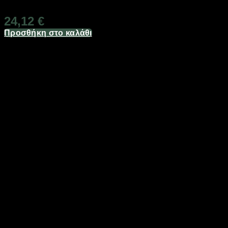
Διαθέσιμο από 1-3 ημέρες
24,12
€
Προσθήκη στο καλάθι