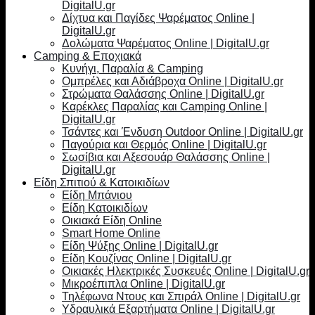
DigitalU.gr
Δίχτυα και Παγίδες Ψαρέματος Online |
DigitalU.gr
Δολώματα Ψαρέματος Online | DigitalU.gr
Camping & Εποχιακά
Κυνήγι, Παραλία & Camping
Ομπρέλες και Αδιάβροχα Online | DigitalU.gr
Στρώματα Θαλάσσης Online | DigitalU.gr
Καρέκλες Παραλίας και Camping Online |
DigitalU.gr
Τσάντες και Ένδυση Outdoor Online | DigitalU.gr
Παγούρια και Θερμός Online | DigitalU.gr
Σωσίβια και Αξεσουάρ Θαλάσσης Online |
DigitalU.gr
Είδη Σπιτιού & Κατοικιδίων
Είδη Μπάνιου
Είδη Κατοικιδίων
Οικιακά Είδη Online
Smart Home Online
Είδη Ψύξης Online | DigitalU.gr
Είδη Κουζίνας Online | DigitalU.gr
Οικιακές Ηλεκτρικές Συσκευές Online | DigitalU.gr
Μικροέπιπλα Online | DigitalU.gr
Τηλέφωνα Ντους και Σπιράλ Online | DigitalU.gr
Υδραυλικά Εξαρτήματα Online | DigitalU.gr