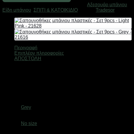
-
Κωδικός προϊόντος:
21622
Κατηγορίες:
Αξεσουάρ μπάνιου
,
Σετ
Είδη μπάνιου
,
ΣΠΙΤΙ & ΚΑΤΟΙΚΙΔΙΟ
Μάρκα:
Tradesor
9pcs
-
Grey
-
21622
ποσότητα
Περιγραφή
Επιπλέον πληροφορίες
ΑΠΟΣΤΟΛΗ
Σαπουνοθήκες μπάνιου σε σετ, από υψηλής ανθεκτικότητας
πλαστικό υλικό, με ανεξίτηλους χρωματισμούς, σε μοντέρνο
και πρακτικό σχεδιασμό που μπορεί να ταιριάξει σε κάθε
στυλ μπάνιου.
Βάρος
1,5 κ.
Χρώμα
Grey
size
No size