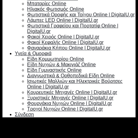
Μπαταρίες Online
Ηλιακός Φωτισμός Online
Φωτιστικά Οροφής και Τοίχου Online | DigitalU.gr
Λάμπες LED Online | DigitalU.gr
Φωτιστικά Γραφείου και Πορτατίφ Online |
DigitalU.gr
Φακοί Χειρός Online | DigitalU.gr
Φακοί Κεφαλής Online | DigitalU.gr
Φαναράκια Κήπου Online | DigitalU.gr
Υγεία & Ομορφιά
Είδη Κομμωτηρίου Online
Είδη Νυχιών & Μακιγιάζ Online
Είδη Γυμναστικής Online
Διαγνωστικά & Ορθοπεδικά Είδη Online
Ισιωτικές Μαλλιών και Ηλεκτρικές Βούρτσες
Online | DigitalU.gr
Κουρευτικές Μηχανές Online | DigitalU.gr
Ξυριστικές Μηχανές Online | DigitalU.gr
Φουρνάκια Νυχιών Online | DigitalU.gr
Τροχοί Νυχιών Online | DigitalU.gr
Σύνδεση
Σύνδεση