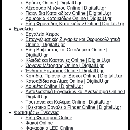
Βρύσες Online | DigitalU.gr
Αξεσουάρ Μπάνιου Online | DigitalU.gr
Παιχνίδια Κατοικιδίων Online | DigitalU.gr
Λουράκια Κατοικιδίων Online | DigitalU.gr
Είδη Φροντίδας Κατοικιδίων Online | DigitalU.gr
Εργαλεία
Εργαλεία Χειρός
Επαγγελματικές Ζυγαριές και Θερμοκολλητικά
Online | DigitalU.gr
Είδη Βαψίματος και Οικοδομικά Online |
DigitalU.gr
Κλειδιά και Καστάνιες Online | DigitalU.gr
Όργανα Μέτρησης Online | DigitalU.gr
Ένδυση Εργασίας Online | DigitalU.gr
Κοπίδια, Πριόνια και Δίσκοι Online | DigitalU.gr
Κατσαβίδια και Λίμες Online | DigitalU.gr
Λουκέτα Online | DigitalU.gr
Ανταλλακτικά Εργαλείων και Αναλώσιμα Online |
DigitalU.gr
Τρυπάνια και Καλέμια Online | DigitalU.gr
Ηλεκτρικά Εργαλεία Finder Online | DigitalU.gr
Φωτισμός & Ενέργεια
Είδη Φωτισμού Online
Φακοί Online
Φαναράκια LED Online