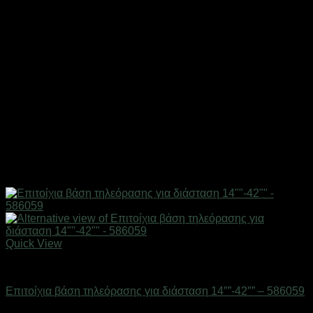
Quick View
Επιτοίχιες βάσεις & κεραίες TV
Επιτοίχια βάση τηλεόρασης για διάσταση 14″”-42″” – 586059