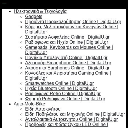
Ηλεκτρονικά & Τεχνολογία
Gadgets
Προϊόντα Παρακολούθησης Online | DigitalU.gr
Κάμερες Μελισσοκόμων και Κυνηγών Online |
DigitalU.gr
Συστήματα Ασφαλείας Online | DigitalU.gr
Ραδιόφωνα και Ηχεία Online | DigitalU.gr
Gamepads, Keyboards και Mouses Online |
DigitalU.gr
Ποντίκια Υπολογιστή Online | DigitalU.gr
Αξεσουάρ Smartphone Online | DigitalU.gr
Ακουστικά Earphones Online | DigitalU.gr
Κονσόλες και Χειριστήρια Gaming Online |
DigitalU.gr
Smartwatches Online | DigitalU.gr
Ηχεία Bluetooth Online | DigitalU.gr
Ραδιόφωνα Retro Online | DigitalU.gr
Φορητά Ραδιόφωνα Online | DigitalU.gr
Auto-Moto-Bike
Είδη Αυτοκινήτου
Είδη Ποδηλάτου και Μηχανής Online | DigitalU.gr
Ανταλλακτικά Αυτοκινήτου Online | DigitalU.gr
Προβολείς και Φώτα Όγκου LED Online |