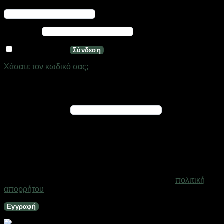
Απαιτείται
Όνομα χρήστη ή διεύθυνση email
*
Απαιτείται
Κωδικός
*
Να με θυμάσαι
Σύνδεση
Χάσατε τον κωδικό σας;
Εγγραφή
Απαιτείται
Διεύθυνση email
*
Ένας σύνδεσμος για να ορίσετε νέο κωδικό πρόσβασης θα
σταλεί στη διεύθυνση email σας
Τα προσωπικά σας δεδομένα θα χρησιμοποιηθούν για την
υποστήριξη της εμπειρίας σας σε ολόκληρο τον ιστότοπο, για
τη διαχείριση της πρόσβασης στο λογαριασμό σας και για
άλλους σκοπούς που περιγράφονται στη σελίδα
πολιτική
απορρήτου
.
Εγγραφή