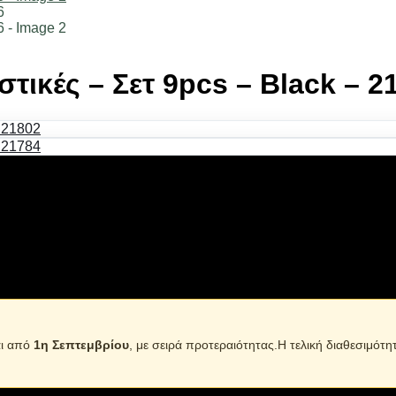
ικές – Σετ 9pcs – Black – 2
αστικό υλικό, με ανεξίτηλους χρωματισμούς, σε μοντέρνο και 
αι από
1η Σεπτεμβρίου
, με σειρά προτεραιότητας.Η τελική διαθεσιμότη