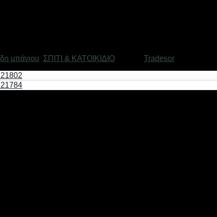
ίδη μπάνιου
,
ΣΠΙΤΙ & ΚΑΤΟΙΚΙΔΙΟ
Μάρκα:
Tradesor
αστικό υλικό, με ανεξίτηλους χρωματισμούς, σε μοντέρνο και 