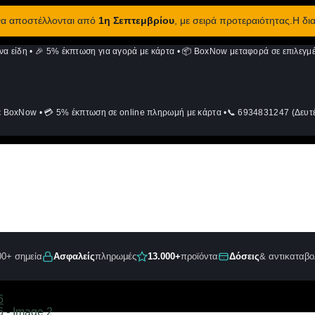
 να αποστέλλονται από
1η Σεπτεμβρίου
, με σειρά προτεραιότητας.Η δι
να είδη
•
🎉 5% έκπτωση για αγορά με κάρτα
•
📦 BoxNow μεταφορά σε επιλεγμέ
ε BoxNow
•
💳 5% έκπτωση σε online πληρωμή με κάρτα
•
📞 6934831247 (Δευτέ
00+ σημεία
Ασφαλείς
πληρωμές
13.000+
προϊόντα
Δόσεις
& αντικαταβο