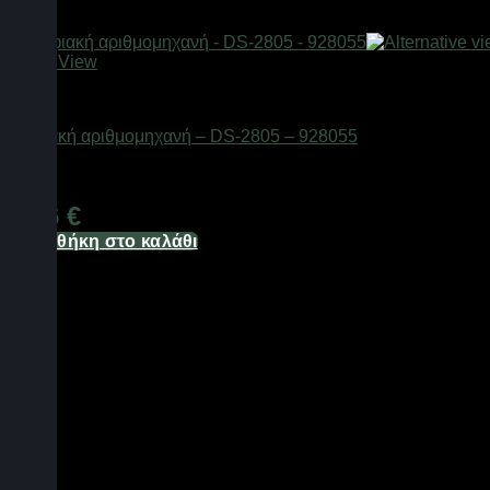
Quick View
Είδη γραφείου & αριθμομηχανές
Ψηφιακή αριθμομηχανή – DS-2805 – 928055
Διαθέσιμο από 1-3 ημέρες
5,36
€
Προσθήκη στο καλάθι