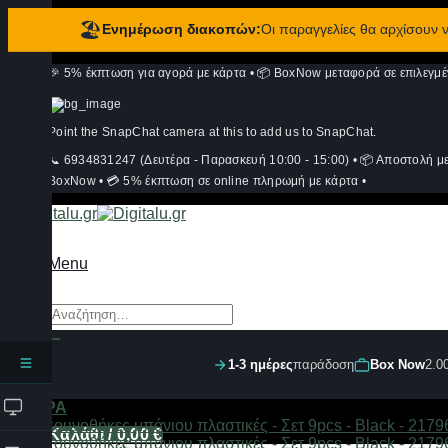
🏖️
Ενημέρωση διακοπών:
Οι παραγγελίες θα αρχίσουν
Μετάβαση
🎉 5% έκπτωση για αγορά με κάρτα
•
📦 BoxNow μεταφορά σε επιλεγμέ
στο
περιεχόμενο
Point the SnapChat camera at this to add us to SnapChat.
📞 6934831247 (Δευτέρα - Παρασκευή 10:00 - 15:00)
•
📦 Αποστολή μ
BoxNow
•
💳 5% έκπτωση σε online πληρωμή με κάρτα
•
Menu
Αναζήτηση
για:
1-3 ημέρες
παράδοση
Box Now
2.0
Σύνδεση
ΦΙΛΤΡΑ
Καλάθι /
0,00
€