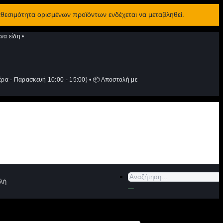
αθεσιμότητα ορισμένων προϊόντων ενδέχεται να μεταβληθεί.
να είδη
•
ρα - Παρασκευή 10:00 - 15:00)
•
📦 Αποστολή με
Αναζήτηση
λή
για: